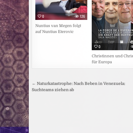
0
126
Nuntius van Megen folgt
auf Nuntius Eterovic
0
Christinnen und Chri
für Europa
Beitragsnavigation
← Naturkatastrophe: Nach Beben in Venezuela:
Suchteams ziehen ab