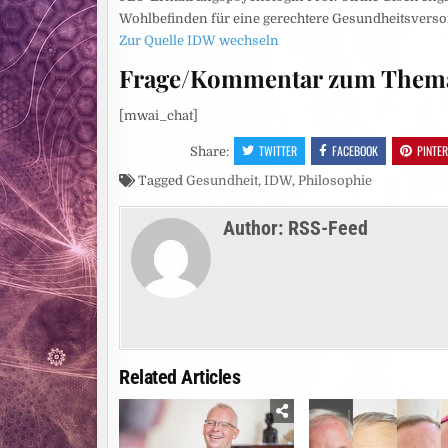
Wohlbefinden für eine gerechtere Gesundheitsvers
Zur Quelle IDW wechseln
Frage/Kommentar zum Them
[mwai_chat]
TWITTER
FACEBOOK
PINTE
Share:
Tagged
Gesundheit
,
IDW
,
Philosophie
Author:
RSS-Feed
Related Articles