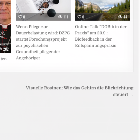
0
111
0
44
Wenn Pflege zur
Online-Talk “DGBfb in der
Dauerbelastung wird: DZPG
Praxis” am 23.9.:
startet Forschungsprojekt
Biofeedback in der
zur psychischen
Entspannungspraxis
202
Gesundheit pflegender
Angehöriger
sten
Visuelle Rosinen: Wie das Gehirn die Blickrichtung
steuert →