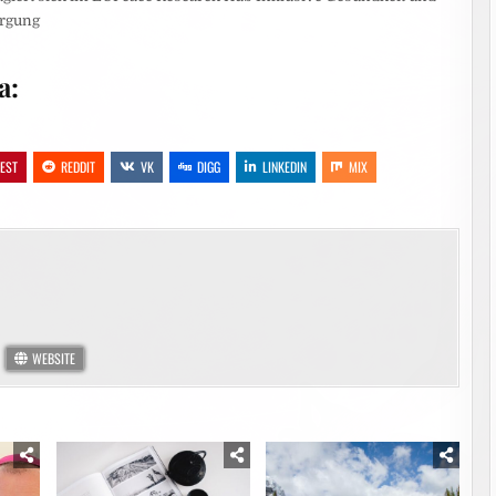
orgung
a:
REST
REDDIT
VK
DIGG
LINKEDIN
MIX
WEBSITE