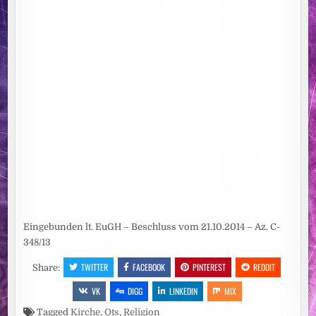
Eingebunden lt. EuGH – Beschluss vom 21.10.2014 – Az. C-
348/13
TWITTER
FACEBOOK
PINTEREST
REDDIT
Share:
VK
DIGG
LINKEDIN
MIX
Tagged
Kirche
,
Ots
,
Religion