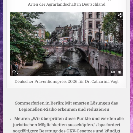
Arten der Agrarlandschaft in Deutschland
0
170
Deutscher Präventionspreis 2026 für Dr. Catharina Vogt
Beitragsnavigation
Sommerferien in Berlin: Mit smarten Lösungen das
Legionellen-Risiko erkennen und reduzieren →
← Meurer: „Wir überprüfen diese Punkte und werden alle
juristischen Möglichkeiten ausschöpfen.“ / bpa fordert
sorgfältigere Beratung des GKV-Gesetzes und kündigt