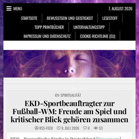
Skip
MENU
7. AUGUST 2026
to
STARTSEITE
BEWUSSTSEIN UND GEISTIGKEIT
LESESTOFF
content
TOPP PRINTBÜCHER
UNTERHALTUNGSTIPP
IMPRESSUM UND DATENSCHUTZ
COOKIE-RICHTLINIE (EU)
NeueSpiritualität.de
Bewusstsein & Geistigkeit
POSTED
SPIRITUALITÄT
IN
EKD-Sportbeauftragter zur
Fußball-WM: Freude am Spiel und
kritischer Blick gehören zusammen
RSS-FEED
9. JULI 2026
0
53