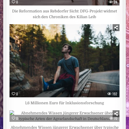
0
24
Die Reformation aus Rebdorfer Sicht: DFG-Projekt widmet
sich den Chroniken des Kilian Leib
0
192
1,6 Millionen Euro für Inklusionsforschung
0
70
Abnehmendes Wissen jüngerer Erwachsener über typische