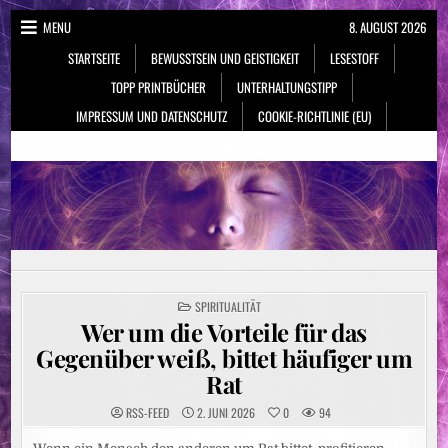
Skip
MENU
8. AUGUST 2026
to
STARTSEITE
BEWUSSTSEIN UND GEISTIGKEIT
LESESTOFF
content
TOPP PRINTBÜCHER
UNTERHALTUNGSTIPP
IMPRESSUM UND DATENSCHUTZ
COOKIE-RICHTLINIE (EU)
NeueSpiritualität.de
Bewusstsein & Geistigkeit
POSTED
SPIRITUALITÄT
IN
Wer um die Vorteile für das
Gegenüber weiß, bittet häufiger um
Rat
RSS-FEED
2. JUNI 2026
0
94