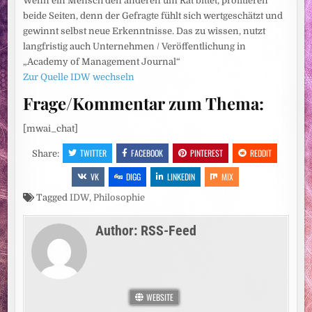
Wenn ein Mensch den anderen um Rat bittet, profitieren
beide Seiten, denn der Gefragte fühlt sich wertgeschätzt und
gewinnt selbst neue Erkenntnisse. Das zu wissen, nutzt
langfristig auch Unternehmen / Veröffentlichung in
„Academy of Management Journal“
Zur Quelle IDW wechseln
Frage/Kommentar zum Thema:
[mwai_chat]
TWITTER
FACEBOOK
PINTEREST
REDDIT
Share:
VK
DIGG
LINKEDIN
MIX
Tagged
IDW
,
Philosophie
Author:
RSS-Feed
WEBSITE