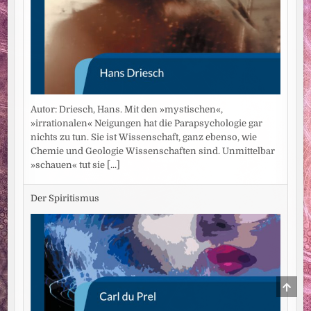
Autor: Driesch, Hans. Mit den »mystischen«,
»irrationalen« Neigungen hat die Parapsychologie gar
nichts zu tun. Sie ist Wissenschaft, ganz ebenso, wie
Chemie und Geologie Wissenschaften sind. Unmittelbar
»schauen« tut sie
[...]
Der Spiritismus
SCRO
TO
TOP