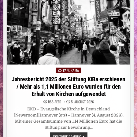
PANORAMA
Posted
in
Jahresbericht 2025 der Stiftung KiBa erschienen
/ Mehr als 1,1 Millionen Euro wurden für den
Erhalt von Kirchen aufgewendet
RSS-FEED
5. AUGUST 2026
EKD – Evangelische Kirche in Deutschland
[Newsroom]Hannover (ots) – Hannover (4. August 2026).
Mit einer Gesamtsumme von 1,14 Millionen Euro hat die
Stiftung zur Bewahrung…
JAHRESBERICHT
CONTINUE READING