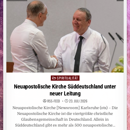
KIRCHE
ALS
KRAFT
FÜR
ZUSAMMENHALT
SPIRITUALITÄT
Posted
in
Neuapostolische Kirche Süddeutschland unter
neuer Leitung
RSS-FEED
23. JULI 2026
Neuapostolische Kirche [Newsroom] Karlsruhe (ots) – Die
Neuapostolische Kirche ist die viertgrößte christliche
Glaubensgemeinschaft in Deutschland. Allein in
Süddeutschland gibt es mehr als 500 neuapostolische…