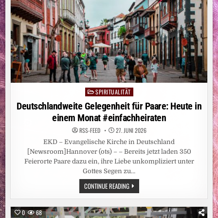
DEUTSCHLAND
/
THEOLOGISCHES
GESPRÄCH
ÜBER
RELIGIONSUNTERRICHT
UND
ZUKÜNFTIGE
ZUSAMMENARBEIT
SPIRITUALITÄT
Posted
in
Deutschlandweite Gelegenheit für Paare: Heute in
einem Monat #einfachheiraten
RSS-FEED
27. JUNI 2026
EKD – Evangelische Kirche in Deutschland
[Newsroom]Hannover (ots) – – Bereits jetzt laden 350
Feierorte Paare dazu ein, ihre Liebe unkompliziert unter
Gottes Segen zu…
DEUTSCHLANDWEITE
CONTINUE READING
GELEGENHEIT
FÜR
PAARE:
HEUTE
0
68
IN