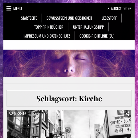
Skip
MENU
8. AUGUST 2026
to
STARTSEITE
BEWUSSTSEIN UND GEISTIGKEIT
LESESTOFF
content
TOPP PRINTBÜCHER
UNTERHALTUNGSTIPP
IMPRESSUM UND DATENSCHUTZ
COOKIE-RICHTLINIE (EU)
NeueSpiritualität.de
Bewusstsein & Geistigkeit
Schlagwort:
Kirche
0
16