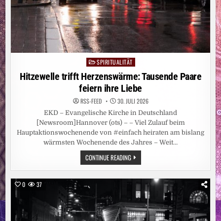
SEGENSAKTION
„HERZEN
HOCH
FÜR
DICH!“
EIN
SPIRITUALITÄT
Posted
in
Hitzewelle trifft Herzenswärme: Tausende Paare
feiern ihre Liebe
RSS-FEED
30. JULI 2026
EKD – Evangelische Kirche in Deutschland
[Newsroom]Hannover (ots) – – Viel Zulauf beim
Hauptaktionswochenende von #einfach heiraten am bislang
wärmsten Wochenende des Jahres – Weit…
HITZEWELLE
CONTINUE READING
TRIFFT
HERZENSWÄRME:
TAUSENDE
PAARE
0
37
FEIERN
IHRE
LIEBE