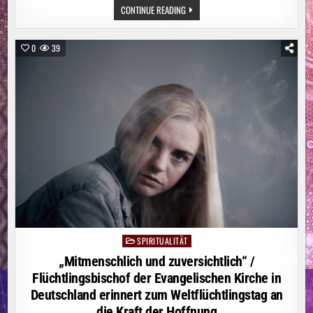
NEUAPOSTOLISCHE
CONTINUE READING
KIRCHE
SÜDDEUTSCHLAND
UNTER
NEUER
0
39
LEITUNG
SPIRITUALITÄT
Posted
in
„Mitmenschlich und zuversichtlich“ /
Flüchtlingsbischof der Evangelischen Kirche in
Deutschland erinnert zum Weltflüchtlingstag an
die Kraft der Hoffnung