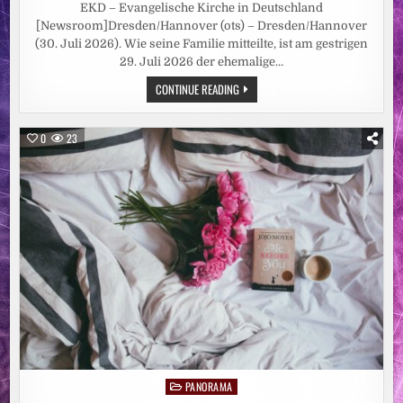
EKD – Evangelische Kirche in Deutschland
[Newsroom]Dresden/Hannover (ots) – Dresden/Hannover
(30. Juli 2026). Wie seine Familie mitteilte, ist am gestrigen
29. Juli 2026 der ehemalige…
LANDESBISCHOF
CONTINUE READING
I.R.
JOCHEN
BOHL
VERSTORBEN
0
23
/
TRAUER
UM
PERSÖNLICHKEIT
MIT
GESTALTUNGSWILLEN
UND
PRÄGEKRAFT
PANORAMA
Posted