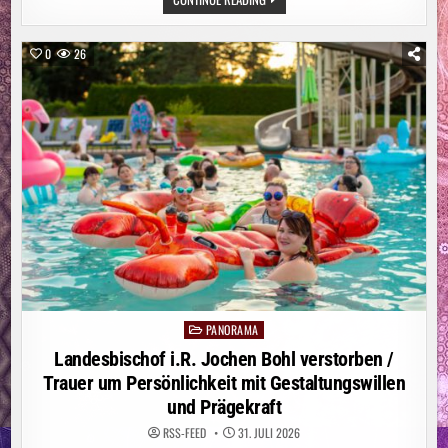
2025
DER
STIFTUNG
KIBA
0
26
ERSCHIENEN
/
MEHR
ALS
1,1
MILLIONEN
EURO
WURDEN
FÜR
DEN
ERHALT
VON
KIRCHEN
AUFGEWENDET
PANORAMA
Posted
in
Landesbischof i.R. Jochen Bohl verstorben /
Trauer um Persönlichkeit mit Gestaltungswillen
und Prägekraft
RSS-FEED
31. JULI 2026