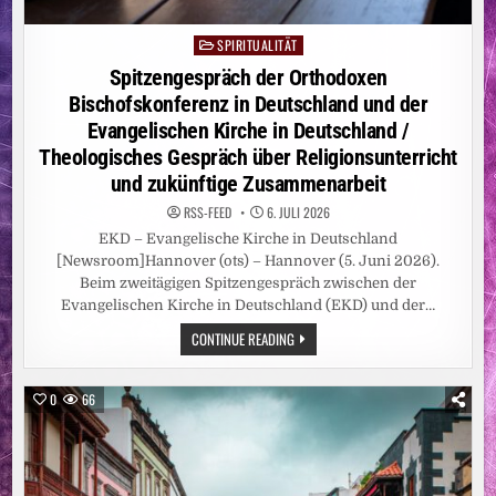
SPIRITUALITÄT
Posted
in
Spitzengespräch der Orthodoxen
Bischofskonferenz in Deutschland und der
Evangelischen Kirche in Deutschland /
Theologisches Gespräch über Religionsunterricht
und zukünftige Zusammenarbeit
RSS-FEED
6. JULI 2026
EKD – Evangelische Kirche in Deutschland
[Newsroom]Hannover (ots) – Hannover (5. Juni 2026).
Beim zweitägigen Spitzengespräch zwischen der
Evangelischen Kirche in Deutschland (EKD) und der…
SPITZENGESPRÄCH
CONTINUE READING
DER
ORTHODOXEN
BISCHOFSKONFERENZ
IN
0
66
DEUTSCHLAND
UND
DER
EVANGELISCHEN
KIRCHE
IN