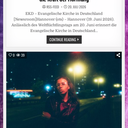
RSS-FEED
20. JULI 2026
EKD – Evangelische Kirche in Deutschland
[Newsroom]Hannover (ots) – Hannover (19. Juni 2026).
Anlässlich des Weltflüchtlingstags am 20. Juni erinnert die
Evangelische Kirche in Deutschland…
„MITMENSCHLICH
CONTINUE READING
UND
ZUVERSICHTLICH“
/
FLÜCHTLINGSBISCHOF
0
39
DER
EVANGELISCHEN
KIRCHE
IN
DEUTSCHLAND
ERINNERT
ZUM
WELTFLÜCHTLINGSTAG
AN
DIE
KRAFT
DER
HOFFNUNG