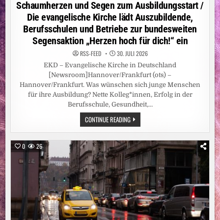
in
Schaumherzen und Segen zum Ausbildungsstart /
Die evangelische Kirche lädt Auszubildende,
Berufsschulen und Betriebe zur bundesweiten
Segensaktion „Herzen hoch für dich!“ ein
RSS-FEED
30. JULI 2026
EKD – Evangelische Kirche in Deutschland
[Newsroom]Hannover/Frankfurt (ots) –
Hannover/Frankfurt. Was wünschen sich junge Menschen
für ihre Ausbildung? Nette Kolleg*innen, Erfolg in der
Berufsschule, Gesundheit,…
SCHAUMHERZEN
CONTINUE READING
UND
SEGEN
ZUM
AUSBILDUNGSSTART
0
26
/
DIE
EVANGELISCHE
KIRCHE
LÄDT
AUSZUBILDENDE,
BERUFSSCHULEN
UND
BETRIEBE
ZUR
BUNDESWEITEN