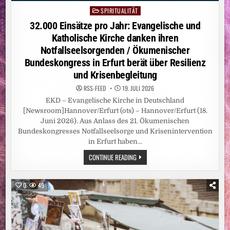
SPIRITUALITÄT
Posted
in
32.000 Einsätze pro Jahr: Evangelische und
Katholische Kirche danken ihren
Notfallseelsorgenden / Ökumenischer
Bundeskongress in Erfurt berät über Resilienz
und Krisenbegleitung
RSS-FEED
19. JULI 2026
EKD – Evangelische Kirche in Deutschland
[Newsroom]Hannover/Erfurt (ots) – Hannover/Erfurt (18.
Juni 2026). Aus Anlass des 21. Ökumenischen
Bundeskongresses Notfallseelsorge und Krisenintervention
in Erfurt haben…
32.000
CONTINUE READING
EINSÄTZE
PRO
JAHR:
EVANGELISCHE
0
49
UND
KATHOLISCHE
KIRCHE
DANKEN
IHREN
NOTFALLSEELSORGENDEN
/