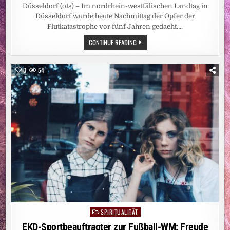
Düsseldorf (ots) – Im nordrhein-westfälischen Landtag in
Düsseldorf wurde heute Nachmittag der Opfer der
Flutkatastrophe vor fünf Jahren gedacht….
FLUTGEDENKEN:
CONTINUE READING
„WIR
HABEN
ERFAHREN,
WIE
0
54
WICHTIG
ES
IST,
FÜREINANDER
DA
ZU
SEIN“
/
IM
WORTLAUT:
REDE
VON
SUPERINTENDENTIN
CLAUDIA
MÜLLER-
BÜCK
IM
NRW-
LANDTAG
SPIRITUALITÄT
Posted
in
EKD-Sportbeauftragter zur Fußball-WM: Freude