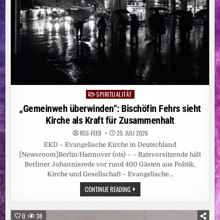
SPIRITUALITÄT
Posted
in
„Gemeinweh überwinden“: Bischöfin Fehrs sieht
Kirche als Kraft für Zusammenhalt
RSS-FEED
25. JULI 2026
EKD – Evangelische Kirche in Deutschland
[Newsroom]Berlin/Hannover (ots) – – Ratsvorsitzende hält
Berliner Johannisrede vor rund 400 Gästen aus Politik,
Kirche und Gesellschaft – Evangelische…
„GEMEINWEH
CONTINUE READING
ÜBERWINDEN“:
BISCHÖFIN
FEHRS
SIEHT
0
38