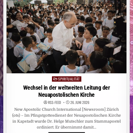
EINEM
MONAT
#EINFACHHEIRATEN
SPIRITUALITÄT
Posted
in
Wechsel in der weltweiten Leitung der
Neuapostolischen Kirche
RSS-FEED
26. JUNI 2026
New Apostolic Church International [Newsroom] Zürich
(ots) – Im Pfingstgottesdienst der Neuapostolischen Kirche
in Kapstadt wurde Dr. Helge Mutschler zum Stammapostel
ordiniert. Er übernimmt damit…