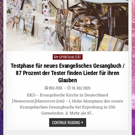
ÖKUMENISCHER
BUNDESKONGRESS
IN
ERFURT
BERÄT
ÜBER
RESILIENZ
UND
KRISENBEGLEITUNG
SPIRITUALITÄT
Posted
in
Testphase für neues Evangelisches Gesangbuch /
87 Prozent der Tester finden Lieder für ihren
Glauben
RSS-FEED
18. JULI 2026
EKD – Evangelische Kirche in Deutschland
[Newsroom]Hannover (ots) – 1. Hohe Akzeptanz des neuen
Evangelischen Gesangbuchs bei Erprobung in 550
Gemeinden. 2. Mehr als 87…
TESTPHASE
CONTINUE READING
FÜR
NEUES
EVANGELISCHES