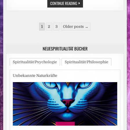
WECHSEL
CONTINUE READING
IN
DER
WELTWEITEN
LEITUNG
DER
Seitennummerierung
NEUAPOSTOLISCHEN
1
2
3
Older posts →
KIRCHE
der
Beiträge
NEUESPIRITUALITÄT BÜCHER
Spiritualität/Psychologie
Spiritualität/Philosophie
Unbekannte Naturkräfte