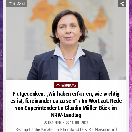
GESANGBUCH
0
41
/
87
PROZENT
DER
TESTER
FINDEN
LIEDER
FÜR
IHREN
GLAUBEN
PANORAMA
Posted
in
Flutgedenken: „Wir haben erfahren, wie wichtig
es ist, füreinander da zu sein“ / Im Wortlaut: Rede
von Superintendentin Claudia Müller-Bück im
NRW-Landtag
RSS-FEED
14. JULI 2026
Evangelische Kirche im Rheinland (EKiR) [Newsroom]