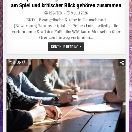
am Spiel und kritischer Blick gehören zusammen
RSS-FEED
9. JULI 2026
EKD – Evangelische Kirche in Deutschland
[Newsroom]Hannover (ots) – – Präses Latzel würdigt die
verbindende Kraft des Fußballs: WM kann Menschen über
Grenzen hinweg verbinden…
EKD-
CONTINUE READING
SPORTBEAUFTRAGTER
ZUR
FUSSBALL-W
M: F
0
53
REUDE A
M S
PIEL U
ND K
RITISCHER B
LICK G
EHÖREN Z
USAMMEN