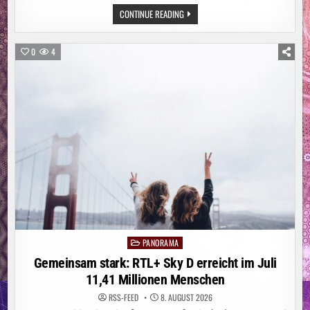
ITALIEN:
CONTINUE READING
WALDBRAND
AM
GARDASEE:
MEHR
0
4
ALS
200
MENSCHEN
IN
SICHERHEIT
GEBRACHT
PANORAMA
Posted
in
Gemeinsam stark: RTL+ Sky D erreicht im Juli
11,41 Millionen Menschen
RSS-FEED
8. AUGUST 2026