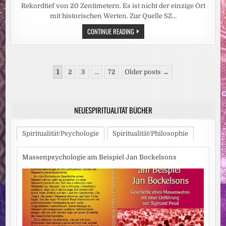
Rekordtief von 20 Zentimetern. Es ist nicht der einzige Ort
mit historischen Werten. Zur Quelle SZ…
HITZEWELLE:
CONTINUE READING
REKORDTIEF:
RHEIN-
PEGEL
SINKT
IN
Seitennummerierung
DÜSSELDORF
1
2
3
…
72
Older posts →
AUF
der
15
ZENTIMETER
Beiträge
NEUESPIRITUALITÄT BÜCHER
Spiritualität/Psychologie
Spiritualität/Philosophie
Massenpsychologie am Beispiel Jan Bockelsons