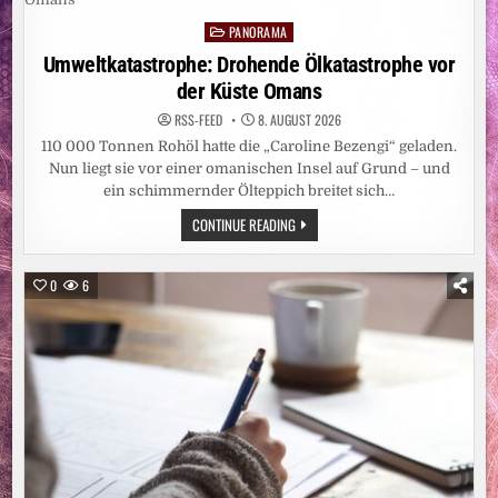
MEHR
ERWARTUNGEN,
PANORAMA
ALS
Posted
WENN
in
Umweltkatastrophe: Drohende Ölkatastrophe vor
MAN
SICH
der Küste Omans
EINE
WASCHMASCHINE
KAUFT“
RSS-FEED
8. AUGUST 2026
110 000 Tonnen Rohöl hatte die „Caroline Bezengi“ geladen.
Nun liegt sie vor einer omanischen Insel auf Grund – und
ein schimmernder Ölteppich breitet sich…
UMWELTKATASTROPHE:
CONTINUE READING
DROHENDE
ÖLKATASTROPHE
VOR
DER
0
6
KÜSTE
OMANS