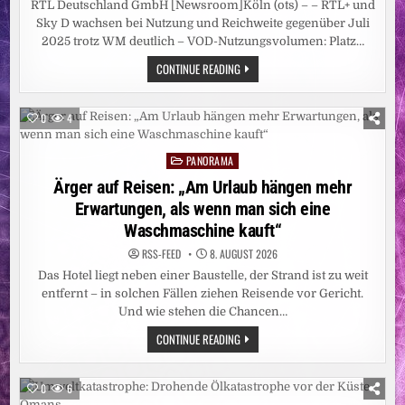
RTL Deutschland GmbH [Newsroom]Köln (ots) – – RTL+ und
Sky D wachsen bei Nutzung und Reichweite gegenüber Juli
2025 trotz WM deutlich – VOD-Nutzungsvolumen: Platz…
GEMEINSAM
CONTINUE READING
STARK:
RTL+
SKY
D
0
4
ERREICHT
IM
JULI
PANORAMA
11,41
Posted
MILLIONEN
in
Ärger auf Reisen: „Am Urlaub hängen mehr
MENSCHEN
Erwartungen, als wenn man sich eine
Waschmaschine kauft“
RSS-FEED
8. AUGUST 2026
Das Hotel liegt neben einer Baustelle, der Strand ist zu weit
entfernt – in solchen Fällen ziehen Reisende vor Gericht.
Und wie stehen die Chancen…
ÄRGER
CONTINUE READING
AUF
REISEN:
„AM
URLAUB
0
6
HÄNGEN