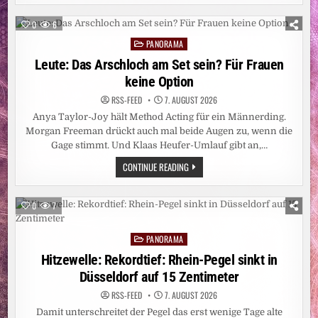
VERSCHWAND
„SEXUELLE
BELÄSTIGUNG“
0
6
AUS
DER
PANORAMA
Posted
BETREFFZEILE
in
Leute: Das Arschloch am Set sein? Für Frauen
keine Option
RSS-FEED
7. AUGUST 2026
Anya Taylor-Joy hält Method Acting für ein Männerding.
Morgan Freeman drückt auch mal beide Augen zu, wenn die
Gage stimmt. Und Klaas Heufer-Umlauf gibt an,…
LEUTE:
CONTINUE READING
DAS
ARSCHLOCH
AM
SET
0
7
SEIN?
FÜR
FRAUEN
PANORAMA
KEINE
Posted
OPTION
in
Hitzewelle: Rekordtief: Rhein-Pegel sinkt in
Düsseldorf auf 15 Zentimeter
RSS-FEED
7. AUGUST 2026
Damit unterschreitet der Pegel das erst wenige Tage alte