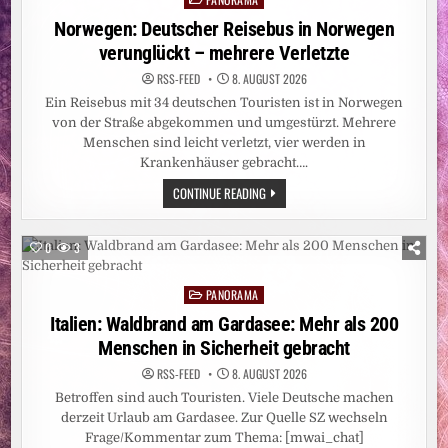
MATERIALEIGENSCHAFTEN
in
Norwegen: Deutscher Reisebus in Norwegen
verunglückt – mehrere Verletzte
RSS-FEED
8. AUGUST 2026
Ein Reisebus mit 34 deutschen Touristen ist in Norwegen
von der Straße abgekommen und umgestürzt. Mehrere
Menschen sind leicht verletzt, vier werden in
Krankenhäuser gebracht….
NORWEGEN:
CONTINUE READING
DEUTSCHER
REISEBUS
IN
NORWEGEN
0
3
VERUNGLÜCKT
–
MEHRERE
PANORAMA
VERLETZTE
Posted
in
Italien: Waldbrand am Gardasee: Mehr als 200
Menschen in Sicherheit gebracht
RSS-FEED
8. AUGUST 2026
Betroffen sind auch Touristen. Viele Deutsche machen
derzeit Urlaub am Gardasee. Zur Quelle SZ wechseln
Frage/Kommentar zum Thema: [mwai_chat]