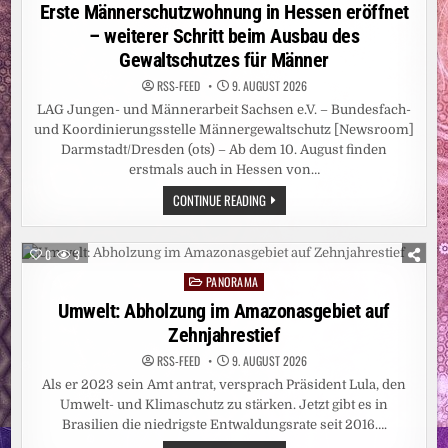
in
Erste Männerschutzwohnung in Hessen eröffnet
– weiterer Schritt beim Ausbau des
Gewaltschutzes für Männer
RSS-FEED
9. AUGUST 2026
LAG Jungen- und Männerarbeit Sachsen e.V. – Bundesfach-
und Koordinierungsstelle Männergewaltschutz [Newsroom]
Darmstadt/Dresden (ots) – Ab dem 10. August finden
erstmals auch in Hessen von…
ERSTE
CONTINUE READING
MÄNNERSCHUTZWOHNUNG
IN
HESSEN
ERÖFFNET
0
3
–
WEITERER
PANORAMA
Posted
SCHRITT
BEIM
in
Umwelt: Abholzung im Amazonasgebiet auf
AUSBAU
DES
Zehnjahrestief
GEWALTSCHUTZES
FÜR
RSS-FEED
9. AUGUST 2026
MÄNNER
Als er 2023 sein Amt antrat, versprach Präsident Lula, den
Umwelt- und Klimaschutz zu stärken. Jetzt gibt es in
Brasilien die niedrigste Entwaldungsrate seit 2016….