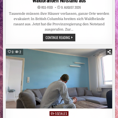
Waldbränden Notstand aus
RSS-FEED
9. AUGUST 2026
Tausende müssen ihre Häuser verlassen, ganze Orte werden
evakuiert: In British Columbia breiten sich Waldbrände
rasant aus. Jetzt hat die Provinzregierung den Notstand
ausgerufen. Zur…
NORDAMERIKA:
CONTINUE READING
WESTKANADISCHE
PROVINZ
RUFT
WEGEN
0
2
WALDBRÄNDEN
NOTSTAND
AUS
SOZIALES
Posted