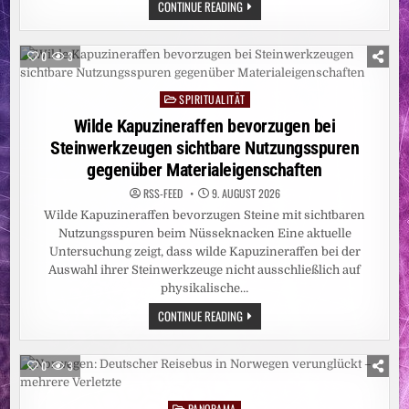
UMWELT:
CONTINUE READING
ABHOLZUNG
IM
AMAZONASGEBIET
AUF
0
3
ZEHNJAHRESTIEF
SPIRITUALITÄT
Posted
in
Wilde Kapuzineraffen bevorzugen bei
Steinwerkzeugen sichtbare Nutzungsspuren
gegenüber Materialeigenschaften
RSS-FEED
9. AUGUST 2026
Wilde Kapuzineraffen bevorzugen Steine mit sichtbaren
Nutzungsspuren beim Nüsseknacken Eine aktuelle
Untersuchung zeigt, dass wilde Kapuzineraffen bei der
Auswahl ihrer Steinwerkzeuge nicht ausschließlich auf
physikalische…
WILDE
CONTINUE READING
KAPUZINERAFFEN
BEVORZUGEN
BEI
STEINWERKZEUGEN
0
3
SICHTBARE
NUTZUNGSSPUREN
GEGENÜBER
PANORAMA
Posted