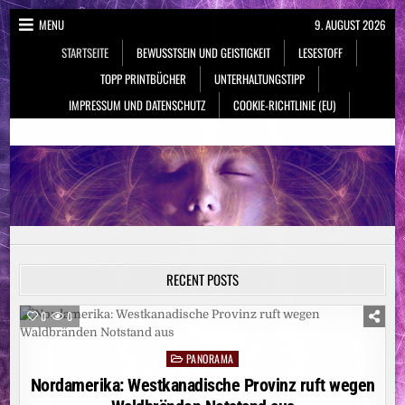
Skip
MENU
9. AUGUST 2026
to
STARTSEITE
BEWUSSTSEIN UND GEISTIGKEIT
LESESTOFF
content
TOPP PRINTBÜCHER
UNTERHALTUNGSTIPP
IMPRESSUM UND DATENSCHUTZ
COOKIE-RICHTLINIE (EU)
NeueSpiritualität.de
Bewusstsein & Geistigkeit
RECENT POSTS
0
0
PANORAMA
Posted
in
Nordamerika: Westkanadische Provinz ruft wegen