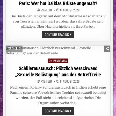
LÄNGST
in
Paris: Wer hat Dalidas Brüste angemalt?
NICHT
BESIEGT
RSS-FEED
8. AUGUST 2026
/
ZAHL
Die Büste der Sängerin auf dem Montmartre ist so intensiv
DER
BETROFFENEN
von Touristen angefingert worden, dass ihre Brüste gelb
PROVINZEN
glänzten. Über Nacht erhielten sie ihre Farbe…
AUF
FÜNF
PARIS:
CONTINUE READING
ANGESTIEGEN
WER
–
HAT
CARITAS
DALIDAS
STELLT
BRÜSTE
WEITERE
0
7
ANGEMALT?
EBOLA-
NOTHILFE
BEREIT
PANORAMA
Posted
UND
BITTET
in
Schüleraustausch: Plötzlich verschwand
UM
SPENDEN
„Sexuelle Belästigung“ aus der Betreffzeile
RSS-FEED
8. AUGUST 2026
Nach einem Rotary-Schüleraustausch in Indien erhebt eine
Familie schwere Vorwürfe: Ihre Tochter sei sexuell belästigt
worden, der Fall nicht ausreichend aufgearbeitet. Die
Organisation weist das…
SCHÜLERAUSTAUSCH:
CONTINUE READING
PLÖTZLICH