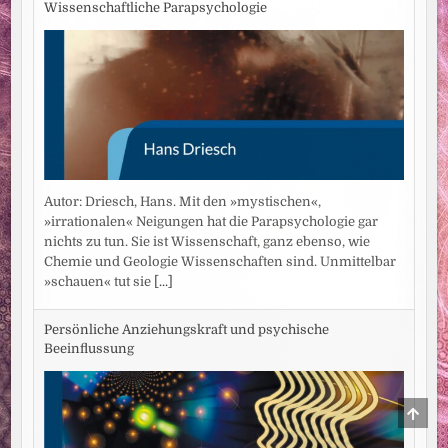
Wissenschaftliche Parapsychologie
Autor: Driesch, Hans. Mit den »mystischen«,
»irrationalen« Neigungen hat die Parapsychologie gar
nichts zu tun. Sie ist Wissenschaft, ganz ebenso, wie
Chemie und Geologie Wissenschaften sind. Unmittelbar
»schauen« tut sie
[...]
Persönliche Anziehungskraft und psychische
Beeinflussung
SCRO
TO
TOP