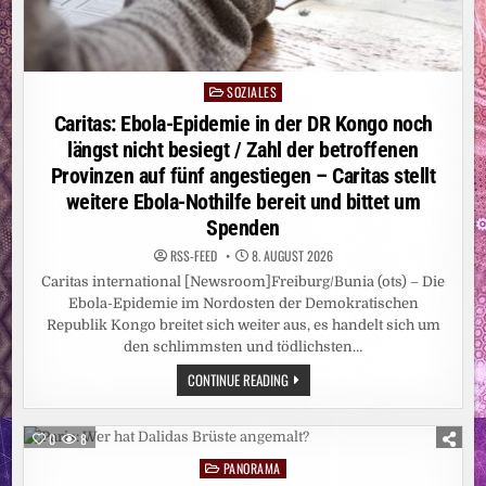
SOZIALES
Posted
in
Caritas: Ebola-Epidemie in der DR Kongo noch
längst nicht besiegt / Zahl der betroffenen
Provinzen auf fünf angestiegen – Caritas stellt
weitere Ebola-Nothilfe bereit und bittet um
Spenden
RSS-FEED
8. AUGUST 2026
Caritas international [Newsroom]Freiburg/Bunia (ots) – Die
Ebola-Epidemie im Nordosten der Demokratischen
Republik Kongo breitet sich weiter aus, es handelt sich um
den schlimmsten und tödlichsten…
CARITAS:
CONTINUE READING
EBOLA-
EPIDEMIE
IN
DER
0
8
DR
KONGO
PANORAMA
Posted
NOCH