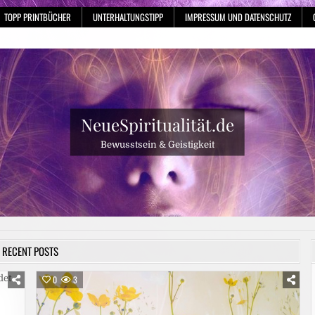
TOPP PRINTBÜCHER
UNTERHALTUNGSTIPP
IMPRESSUM UND DATENSCHUTZ
NeueSpiritualität.de
Bewusstsein & Geistigkeit
RECENT POSTS
0
3