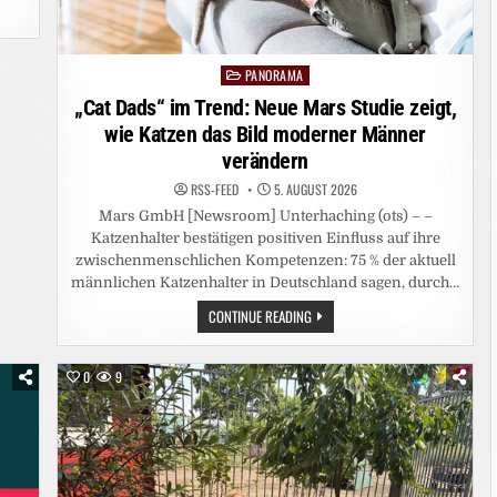
PANORAMA
Posted
in
„Cat Dads“ im Trend: Neue Mars Studie zeigt,
wie Katzen das Bild moderner Männer
verändern
RSS-FEED
5. AUGUST 2026
Mars GmbH [Newsroom] Unterhaching (ots) – –
Katzenhalter bestätigen positiven Einfluss auf ihre
zwischenmenschlichen Kompetenzen: 75 % der aktuell
männlichen Katzenhalter in Deutschland sagen, durch…
„CAT
CONTINUE READING
DADS“
IM
TREND:
NEUE
0
9
MARS
STUDIE
ZEIGT,
WIE
KATZEN
DAS
BILD
MODERNER