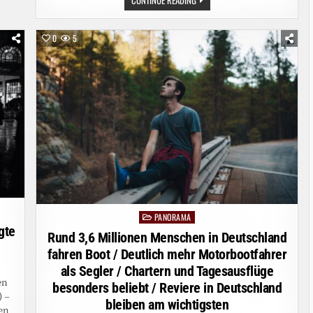
BÖSEWICHT
AUS
„ROTE
ROSEN“
0
5
HILFT
BEDÜRFTIGEN
RENTNERN:
SCHAUSPIELER
FLORIAN
ODENDAHL
TAUSCHT
FILMSET
GEGEN
LICHTBLICK-
BÜRO
PANORAMA
Posted
gte
in
Rund 3,6 Millionen Menschen in Deutschland
fahren Boot / Deutlich mehr Motorbootfahrer
als Segler / Chartern und Tagesausflüge
en
besonders beliebt / Reviere in Deutschland
) –
bleiben am wichtigsten
en