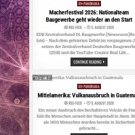
PANORAMA
Posted
in
Macherfestival 2026: Nationalteam
Baugewerbe geht wieder an den Start
RSS-FEED
5. AUGUST 2026
ZDB Zentralverband Dt. Baugewerbe [Newsroom]Be
(ots) – Nach dem gefeierten Debüt im vergangenen 
setzen der Zentralverband Deutsches Baugewerb
(ZDB) und die YouTube-Creator Real Life…
MACHERFESTIVAL
CONTINUE READING
2026:
NATIONALTEAM
BAUGEWERBE
GEHT
0
7
WIEDER
AN
PANORAMA
Posted
DEN
START
in
Mittelamerika: Vulkanausbruch in Guatem
RSS-FEED
5. AUGUST 2026
Ein neuer Ausbruch des hochaktiven Volcán de Fu
hält die Menschen unweit der Hauptstadt in Atem. 
als 1400 Menschen wurden bereits in Sicherheit
gebracht….