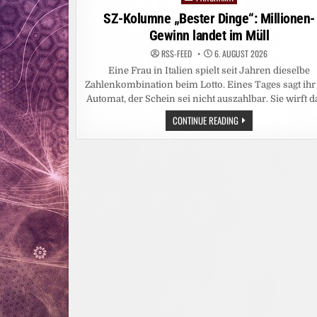
in
SZ-Kolumne „Bester Dinge“: Millionen-
Gewinn landet im Müll
RSS-FEED
6. AUGUST 2026
Eine Frau in Italien spielt seit Jahren dieselbe
Zahlenkombination beim Lotto. Eines Tages sagt ihr
Automat, der Schein sei nicht auszahlbar. Sie wirft 
SZ-
CONTINUE READING
KOLUMNE
„BESTER
DINGE“:
MILLIONEN-
GEWINN
LANDET
IM
MÜLL