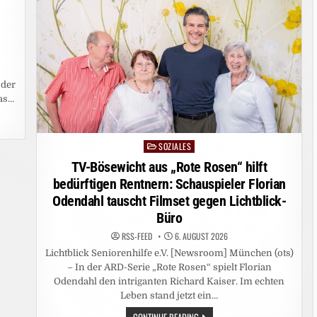
 der
das…
SOZIALES
Posted
in
TV-Bösewicht aus „Rote Rosen“ hilft
bedürftigen Rentnern: Schauspieler Florian
Odendahl tauscht Filmset gegen Lichtblick-
Büro
RSS-FEED
6. AUGUST 2026
Lichtblick Seniorenhilfe e.V. [Newsroom] München (ots)
– In der ARD-Serie „Rote Rosen“ spielt Florian
Odendahl den intriganten Richard Kaiser. Im echten
Leben stand jetzt ein…
TV-
CONTINUE READING