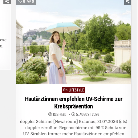
0
9
FÜR
GERETTETE
PUTEN
AUF
DEM
LEBENSHOF
BERTHA
&
FRIENDS
IN
eese
BORKEN
ru
(NRW)
LIFESTYLE
Posted
in
Hautärztinnen empfehlen UV-Schirme zur
Krebsprävention
RSS-FEED
5. AUGUST 2026
doppler Schirme [Newsroom] Braunau, 31.07.2026 (ots)
– doppler zeroSun-Regenschirme mit 99 % Schutz vor
UV-Strahlen Immer mehr Hautärzt:innen empfehlen