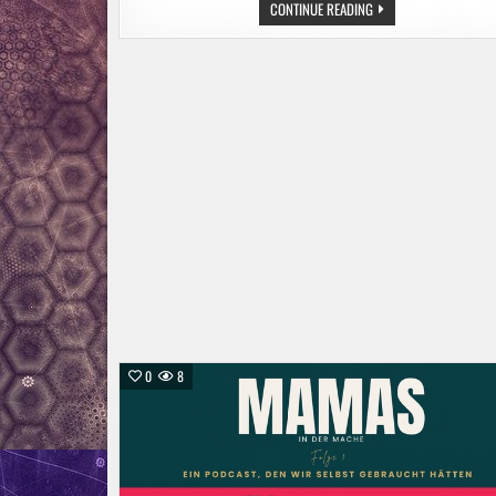
MITTELAMERIKA:
CONTINUE READING
VULKANAUSBRUCH
IN
GUATEMALA
0
8