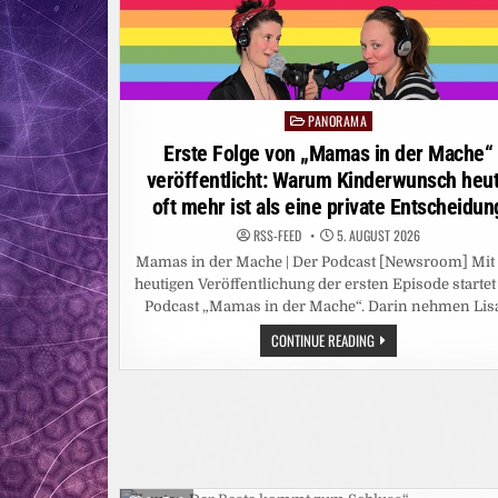
PANORAMA
Posted
in
Erste Folge von „Mamas in der Mache“
veröffentlicht: Warum Kinderwunsch heu
oft mehr ist als eine private Entscheidun
RSS-FEED
5. AUGUST 2026
Mamas in der Mache | Der Podcast [Newsroom] Mit
heutigen Veröffentlichung der ersten Episode startet
Podcast „Mamas in der Mache“. Darin nehmen Lis
ERSTE
CONTINUE READING
FOLGE
VON
„MAMAS
IN
DER
MACHE“
VERÖFFENTLICHT:
WARUM
KINDERWUNSCH
HEUTE