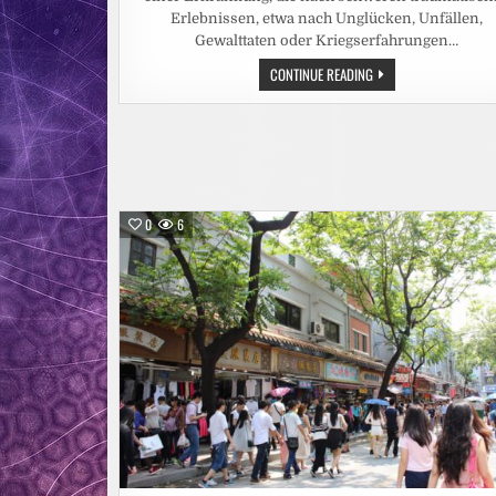
Erlebnissen, etwa nach Unglücken, Unfällen,
Gewalttaten oder Kriegserfahrungen…
CANNABIS-
CONTINUE READING
WIRKSTOFF
THC
KANN
TRAUMABEDINGTE
ALBTRÄUME
AUSSCHALTEN
0
6