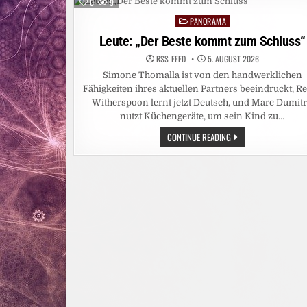
OFT
0
9
MEHR
IST
PANORAMA
Posted
ALS
EINE
in
Leute: „Der Beste kommt zum Schluss“
PRIVATE
ENTSCHEIDUNG
RSS-FEED
5. AUGUST 2026
Simone Thomalla ist von den handwerklichen
Fähigkeiten ihres aktuellen Partners beeindruckt, R
Witherspoon lernt jetzt Deutsch, und Marc Dumit
nutzt Küchengeräte, um sein Kind zu…
LEUTE:
CONTINUE READING
„DER
BESTE
KOMMT
ZUM
SCHLUSS“