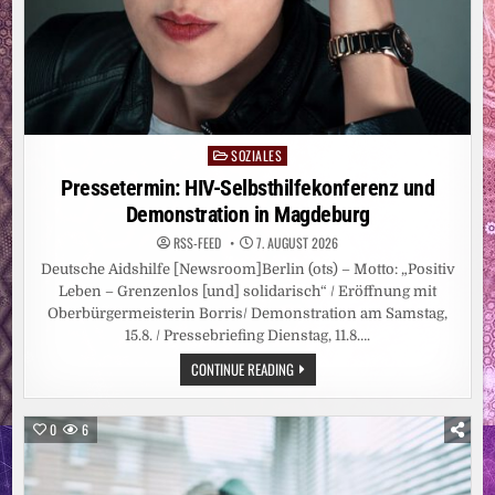
SOZIALES
Posted
in
Pressetermin: HIV-Selbsthilfekonferenz und
Demonstration in Magdeburg
RSS-FEED
7. AUGUST 2026
Deutsche Aidshilfe [Newsroom]Berlin (ots) – Motto: „Positiv
Leben – Grenzenlos [und] solidarisch“ / Eröffnung mit
Oberbürgermeisterin Borris/ Demonstration am Samstag,
15.8. / Pressebriefing Dienstag, 11.8….
PRESSETERMIN:
CONTINUE READING
HIV-
SELBSTHILFEKONFERENZ
UND
DEMONSTRATION
0
6
IN
MAGDEBURG