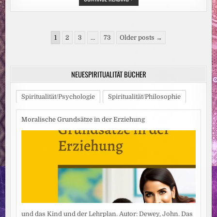
„WOHLBEFINDEN
UND
PSYCHISCHE
GESUNDHEIT
IN
Seitennummerierung
SCHULE
1
2
3
…
73
Older posts →
UND
der
UNTERRICHT“
ERSCHIENEN
Beiträge
NEUESPIRITUALITÄT BÜCHER
Spiritualität/Psychologie
Spiritualität/Philosophie
Moralische Grundsätze in der Erziehung
und das Kind und der Lehrplan. Autor: Dewey, John. Das