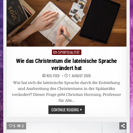
SPIRITUALITÄT
Posted
in
Wie das Christentum die lateinische Sprache
verändert hat
RSS-FEED
7. AUGUST 2026
Wie hat sich die lateinische Sprache durch die Entstehung
und Ausbreitung des Christentums in der Spätantike
verändert? Dieser Frage geht Christian Hornung, Professor
für Alte…
WIE
CONTINUE READING
DAS
CHRISTENTUM
DIE
LATEINISCHE
0
5
SPRACHE
VERÄNDERT