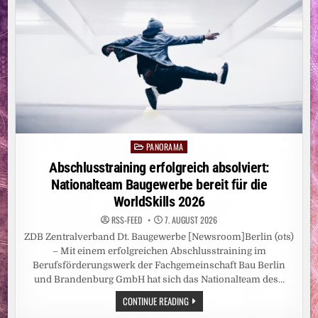
EXHUMIERT
IM
FLUSSBETT
IN
BUDAPEST
ZWEI
TOTE
PANORAMA
Posted
in
Abschlusstraining erfolgreich absolviert:
Nationalteam Baugewerbe bereit für die
WorldSkills 2026
RSS-FEED
7. AUGUST 2026
ZDB Zentralverband Dt. Baugewerbe [Newsroom]Berlin (ots)
– Mit einem erfolgreichen Abschlusstraining im
Berufsförderungswerk der Fachgemeinschaft Bau Berlin
und Brandenburg GmbH hat sich das Nationalteam des…
ABSCHLUSSTRAINING
CONTINUE READING
ERFOLGREICH