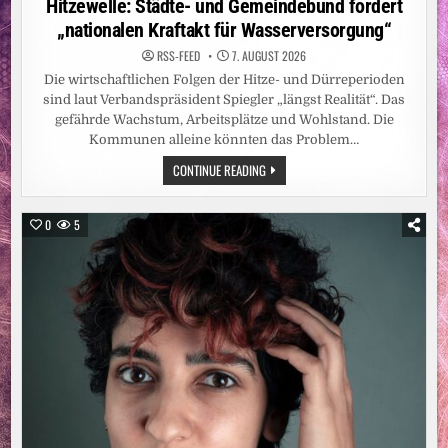
Hitzewelle: Städte- und Gemeindebund fordert
SCHULE
„nationalen Kraftakt für Wasserversorgung“
RSS-FEED
7. AUGUST 2026
Die wirtschaftlichen Folgen der Hitze- und Dürreperioden
sind laut Verbandspräsident Spiegler „längst Realität“. Das
gefährde Wachstum, Arbeitsplätze und Wohlstand. Die
Kommunen alleine könnten das Problem…
HITZEWELLE:
CONTINUE READING
STÄDTE-
UND
GEMEINDEBUND
FORDERT
0
5
„NATIONALEN
KRAFTAKT
FÜR
WASSERVERSORGUNG“