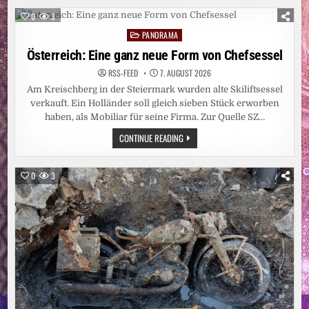
BURKINI-
VERBOT
0
3
AN
CÔTE-
PANORAMA
Posted
D’AZUR-
STRAND
in
Österreich: Eine ganz neue Form von Chefsessel
RSS-FEED
7. AUGUST 2026
Am Kreischberg in der Steiermark wurden alte Skiliftsessel
verkauft. Ein Holländer soll gleich sieben Stück erworben
haben, als Mobiliar für seine Firma. Zur Quelle SZ…
ÖSTERREICH:
CONTINUE READING
EINE
GANZ
NEUE
FORM
0
3
VON
CHEFSESSEL