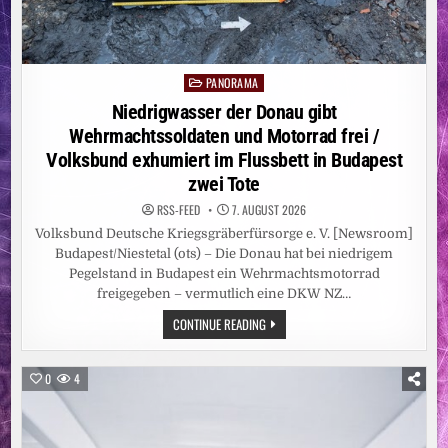
PANORAMA
Posted
in
Niedrigwasser der Donau gibt
Wehrmachtssoldaten und Motorrad frei /
Volksbund exhumiert im Flussbett in Budapest
zwei Tote
RSS-FEED
7. AUGUST 2026
Volksbund Deutsche Kriegsgräberfürsorge e. V. [Newsroom]
Budapest/Niestetal (ots) – Die Donau hat bei niedrigem
Pegelstand in Budapest ein Wehrmachtsmotorrad
freigegeben – vermutlich eine DKW NZ…
NIEDRIGWASSER
CONTINUE READING
DER
DONAU
GIBT
WEHRMACHTSSOLDATEN
0
4
UND
MOTORRAD
FREI
/
VOLKSBUND