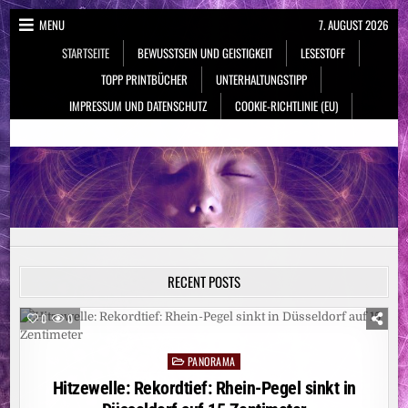
Skip
MENU
7. AUGUST 2026
to
STARTSEITE
BEWUSSTSEIN UND GEISTIGKEIT
LESESTOFF
content
TOPP PRINTBÜCHER
UNTERHALTUNGSTIPP
IMPRESSUM UND DATENSCHUTZ
COOKIE-RICHTLINIE (EU)
NeueSpiritualität.de
Bewusstsein & Geistigkeit
RECENT POSTS
0
0
PANORAMA
Posted
in
Hitzewelle: Rekordtief: Rhein-Pegel sinkt in