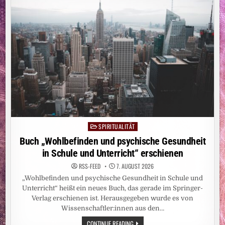
HAT
SPIRITUALITÄT
Posted
in
Buch „Wohlbefinden und psychische Gesundheit
in Schule und Unterricht“ erschienen
RSS-FEED
7. AUGUST 2026
„Wohlbefinden und psychische Gesundheit in Schule und
Unterricht“ heißt ein neues Buch, das gerade im Springer-
Verlag erschienen ist. Herausgegeben wurde es von
Wissenschaftler:innen aus den…
BUCH
CONTINUE READING