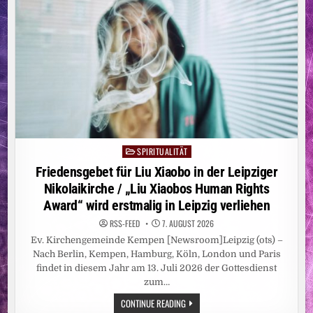
SPIRITUALITÄT
Posted
in
Friedensgebet für Liu Xiaobo in der Leipziger
Nikolaikirche / „Liu Xiaobos Human Rights
Award“ wird erstmalig in Leipzig verliehen
RSS-FEED
7. AUGUST 2026
Ev. Kirchengemeinde Kempen [Newsroom]Leipzig (ots) –
Nach Berlin, Kempen, Hamburg, Köln, London und Paris
findet in diesem Jahr am 13. Juli 2026 der Gottesdienst
zum…
FRIEDENSGEBET
CONTINUE READING
FÜR