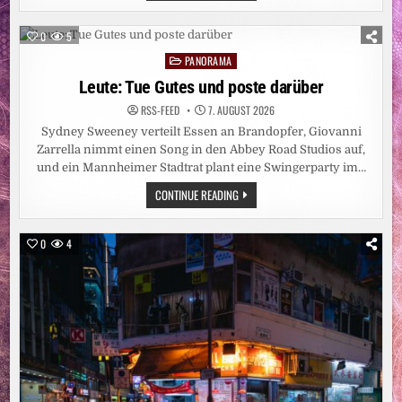
LIU
XIAOBO
IN
0
5
DER
LEIPZIGER
PANORAMA
Posted
NIKOLAIKIRCHE
/
in
Leute: Tue Gutes und poste darüber
„LIU
XIAOBOS
RSS-FEED
7. AUGUST 2026
HUMAN
RIGHTS
Sydney Sweeney verteilt Essen an Brandopfer, Giovanni
AWARD“
WIRD
Zarrella nimmt einen Song in den Abbey Road Studios auf,
ERSTMALIG
und ein Mannheimer Stadtrat plant eine Swingerparty im…
IN
LEIPZIG
LEUTE:
CONTINUE READING
VERLIEHEN
TUE
GUTES
UND
POSTE
0
4
DARÜBER