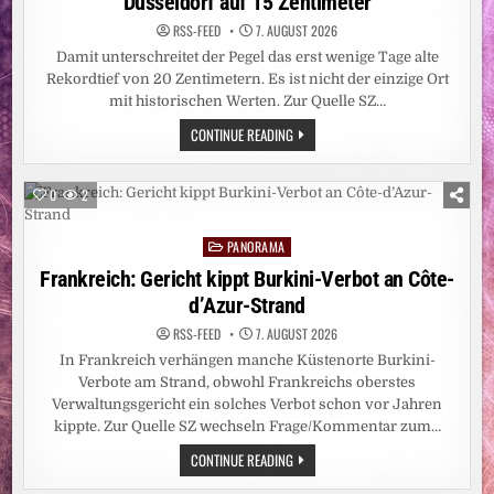
Düsseldorf auf 15 Zentimeter
RSS-FEED
7. AUGUST 2026
Damit unterschreitet der Pegel das erst wenige Tage alte
Rekordtief von 20 Zentimetern. Es ist nicht der einzige Ort
mit historischen Werten. Zur Quelle SZ…
HITZEWELLE:
CONTINUE READING
REKORDTIEF:
RHEIN-
PEGEL
SINKT
0
2
IN
DÜSSELDORF
AUF
PANORAMA
15
Posted
ZENTIMETER
in
Frankreich: Gericht kippt Burkini-Verbot an Côte-
d’Azur-Strand
RSS-FEED
7. AUGUST 2026
In Frankreich verhängen manche Küstenorte Burkini-
Verbote am Strand, obwohl Frankreichs oberstes
Verwaltungsgericht ein solches Verbot schon vor Jahren
kippte. Zur Quelle SZ wechseln Frage/Kommentar zum…
FRANKREICH:
CONTINUE READING
GERICHT
KIPPT