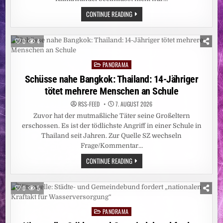
HITZE
CONTINUE READING
BEEINFLUSST
FRUCHTBARKEIT
0
4
PANORAMA
Posted
in
Schüsse nahe Bangkok: Thailand: 14-Jähriger
tötet mehrere Menschen an Schule
RSS-FEED
7. AUGUST 2026
Zuvor hat der mutmaßliche Täter seine Großeltern
erschossen. Es ist der tödlichste Angriff in einer Schule in
Thailand seit Jahren. Zur Quelle SZ wechseln
Frage/Kommentar…
SCHÜSSE
CONTINUE READING
NAHE
BANGKOK:
THAILAND:
14-
0
5
JÄHRIGER
TÖTET
MEHRERE
PANORAMA
MENSCHEN
Posted
AN
in