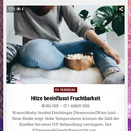
ABSOLVIERT:
NATIONALTEAM
BAUGEWERBE
0
4
BEREIT
FÜR
DIE
WORLDSKILLS
2026
PANORAMA
Posted
in
Hitze beeinflusst Fruchtbarkeit
RSS-FEED
7. AUGUST 2026
Wunschbaby Institut Feichtinger [Newsroom]Wien (ots) –
Neue Studie zeigt: Hohe Temperaturen können die Zahl der
Eizellen bei einer IVF-Behandlung verringern. Der
Klimawandel beeinflusst nicht nur…