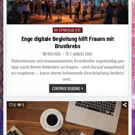
SPIRITUALITÄT
Posted
in
Enge digitale Begleitung hilft Frauen mit
Brustkrebs
RSS-FEED
7. AUGUST 2026
Patientinnen mit metastasiertem Brustkrebs regelmäßig per
App nach ihrem Befinden zu fragen – und darauf umgehend
zu reagieren –, kann deren belastende Erschöpfung lindern
und…
ENGE
CONTINUE READING
DIGITALE
BEGLEITUNG
HILFT
FRAUEN
0
5
MIT
BRUSTKREBS