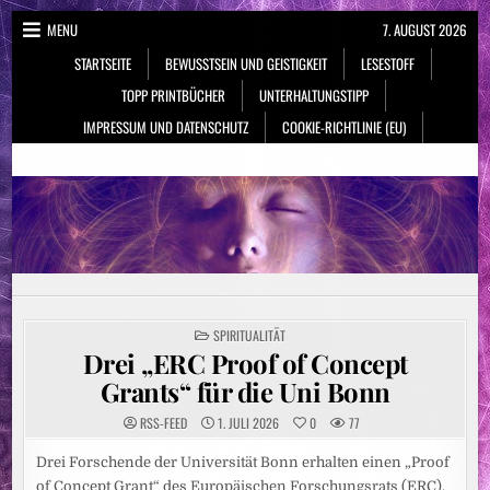
Skip
MENU
7. AUGUST 2026
to
STARTSEITE
BEWUSSTSEIN UND GEISTIGKEIT
LESESTOFF
content
TOPP PRINTBÜCHER
UNTERHALTUNGSTIPP
IMPRESSUM UND DATENSCHUTZ
COOKIE-RICHTLINIE (EU)
NeueSpiritualität.de
Bewusstsein & Geistigkeit
POSTED
SPIRITUALITÄT
IN
Drei „ERC Proof of Concept
Grants“ für die Uni Bonn
RSS-FEED
1. JULI 2026
0
77
Drei Forschende der Universität Bonn erhalten einen „Proof
of Concept Grant“ des Europäischen Forschungsrats (ERC).