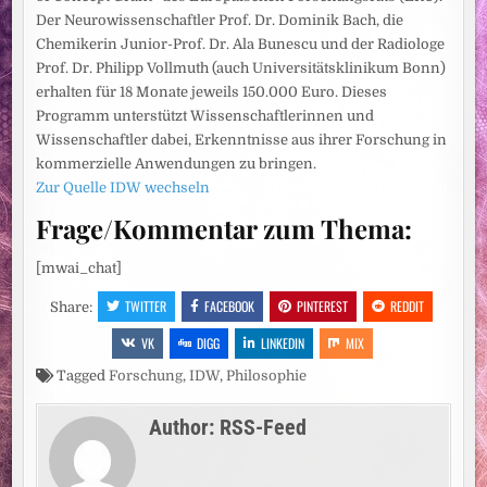
Der Neurowissenschaftler Prof. Dr. Dominik Bach, die
Chemikerin Junior-Prof. Dr. Ala Bunescu und der Radiologe
Prof. Dr. Philipp Vollmuth (auch Universitätsklinikum Bonn)
erhalten für 18 Monate jeweils 150.000 Euro. Dieses
Programm unterstützt Wissenschaftlerinnen und
Wissenschaftler dabei, Erkenntnisse aus ihrer Forschung in
kommerzielle Anwendungen zu bringen.
Zur Quelle IDW wechseln
Frage/Kommentar zum Thema:
[mwai_chat]
TWITTER
FACEBOOK
PINTEREST
REDDIT
Share:
VK
DIGG
LINKEDIN
MIX
Tagged
Forschung
,
IDW
,
Philosophie
Author:
RSS-Feed