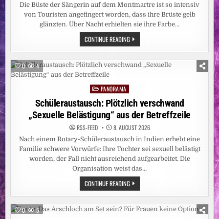
ZAHL
Die Büste der Sängerin auf dem Montmartre ist so intensiv
DER
BETROFFENEN
von Touristen angefingert worden, dass ihre Brüste gelb
PROVINZEN
glänzten. Über Nacht erhielten sie ihre Farbe…
AUF
FÜNF
PARIS:
CONTINUE READING
ANGESTIEGEN
WER
–
HAT
CARITAS
DALIDAS
STELLT
BRÜSTE
WEITERE
0
4
ANGEMALT?
EBOLA-
NOTHILFE
BEREIT
PANORAMA
Posted
UND
BITTET
in
Schüleraustausch: Plötzlich verschwand
UM
SPENDEN
„Sexuelle Belästigung“ aus der Betreffzeile
RSS-FEED
8. AUGUST 2026
Nach einem Rotary-Schüleraustausch in Indien erhebt eine
Familie schwere Vorwürfe: Ihre Tochter sei sexuell belästigt
worden, der Fall nicht ausreichend aufgearbeitet. Die
Organisation weist das…
SCHÜLERAUSTAUSCH:
CONTINUE READING
PLÖTZLICH
VERSCHWAND
„SEXUELLE
BELÄSTIGUNG“
0
5
AUS