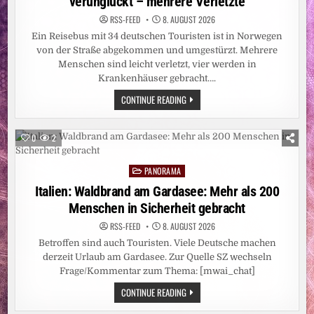
verunglückt – mehrere Verletzte
RSS-FEED
8. AUGUST 2026
Ein Reisebus mit 34 deutschen Touristen ist in Norwegen
von der Straße abgekommen und umgestürzt. Mehrere
Menschen sind leicht verletzt, vier werden in
Krankenhäuser gebracht….
NORWEGEN:
CONTINUE READING
DEUTSCHER
REISEBUS
IN
NORWEGEN
0
2
VERUNGLÜCKT
–
MEHRERE
PANORAMA
VERLETZTE
Posted
in
Italien: Waldbrand am Gardasee: Mehr als 200
Menschen in Sicherheit gebracht
RSS-FEED
8. AUGUST 2026
Betroffen sind auch Touristen. Viele Deutsche machen
derzeit Urlaub am Gardasee. Zur Quelle SZ wechseln
Frage/Kommentar zum Thema: [mwai_chat]
ITALIEN:
CONTINUE READING
WALDBRAND
AM