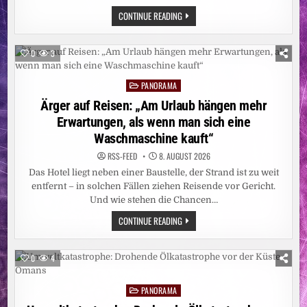
GEMEINSAM
CONTINUE READING
STARK:
RTL+
SKY
D
0
3
ERREICHT
IM
JULI
PANORAMA
11,41
Posted
MILLIONEN
in
Ärger auf Reisen: „Am Urlaub hängen mehr
MENSCHEN
Erwartungen, als wenn man sich eine
Waschmaschine kauft“
RSS-FEED
8. AUGUST 2026
Das Hotel liegt neben einer Baustelle, der Strand ist zu weit
entfernt – in solchen Fällen ziehen Reisende vor Gericht.
Und wie stehen die Chancen…
ÄRGER
CONTINUE READING
AUF
REISEN:
„AM
URLAUB
0
4
HÄNGEN
MEHR
ERWARTUNGEN,
PANORAMA
ALS
Posted
WENN
in