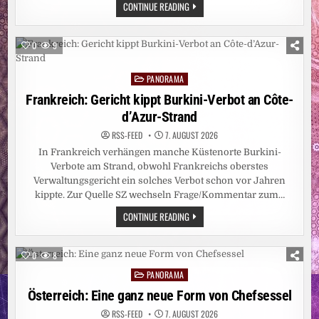
HITZEWELLE:
CONTINUE READING
REKORDTIEF:
RHEIN-
PEGEL
SINKT
0
9
IN
DÜSSELDORF
AUF
PANORAMA
15
Posted
ZENTIMETER
in
Frankreich: Gericht kippt Burkini-Verbot an Côte-
d’Azur-Strand
RSS-FEED
7. AUGUST 2026
In Frankreich verhängen manche Küstenorte Burkini-
Verbote am Strand, obwohl Frankreichs oberstes
Verwaltungsgericht ein solches Verbot schon vor Jahren
kippte. Zur Quelle SZ wechseln Frage/Kommentar zum…
FRANKREICH:
CONTINUE READING
GERICHT
KIPPT
BURKINI-
VERBOT
0
8
AN
CÔTE-
PANORAMA
Posted
D’AZUR-
STRAND
in
Österreich: Eine ganz neue Form von Chefsessel
RSS-FEED
7. AUGUST 2026