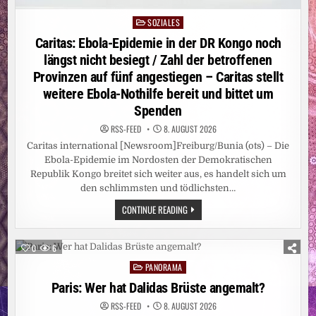
SOZIALES
Posted
in
Caritas: Ebola-Epidemie in der DR Kongo noch
längst nicht besiegt / Zahl der betroffenen
Provinzen auf fünf angestiegen – Caritas stellt
weitere Ebola-Nothilfe bereit und bittet um
Spenden
RSS-FEED
8. AUGUST 2026
Caritas international [Newsroom]Freiburg/Bunia (ots) – Die
Ebola-Epidemie im Nordosten der Demokratischen
Republik Kongo breitet sich weiter aus, es handelt sich um
den schlimmsten und tödlichsten…
CARITAS:
CONTINUE READING
EBOLA-
EPIDEMIE
IN
DER
0
6
DR
KONGO
PANORAMA
Posted
NOCH
LÄNGST
in
Paris: Wer hat Dalidas Brüste angemalt?
NICHT
BESIEGT
RSS-FEED
8. AUGUST 2026
/