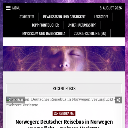
Skip
MENU
8. AUGUST 2026
to
STARTSEITE
BEWUSSTSEIN UND GEISTIGKEIT
LESESTOFF
content
TOPP PRINTBÜCHER
UNTERHALTUNGSTIPP
IMPRESSUM UND DATENSCHUTZ
COOKIE-RICHTLINIE (EU)
NeueSpiritualität.de
Bewusstsein & Geistigkeit
RECENT POSTS
0
0
PANORAMA
Posted
in
Norwegen: Deutscher Reisebus in Norwegen