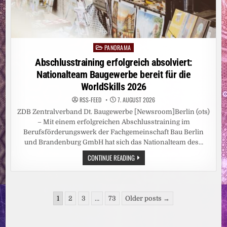
PANORAMA
Posted
in
Abschlusstraining erfolgreich absolviert:
Nationalteam Baugewerbe bereit für die
WorldSkills 2026
RSS-FEED
7. AUGUST 2026
ZDB Zentralverband Dt. Baugewerbe [Newsroom]Berlin (ots)
– Mit einem erfolgreichen Abschlusstraining im
Berufsförderungswerk der Fachgemeinschaft Bau Berlin
und Brandenburg GmbH hat sich das Nationalteam des…
ABSCHLUSSTRAINING
CONTINUE READING
ERFOLGREICH
ABSOLVIERT:
NATIONALTEAM
BAUGEWERBE
BEREIT
Seitennummerierung
FÜR
1
2
3
…
73
Older posts →
DIE
der
WORLDSKILLS
2026
Beiträge