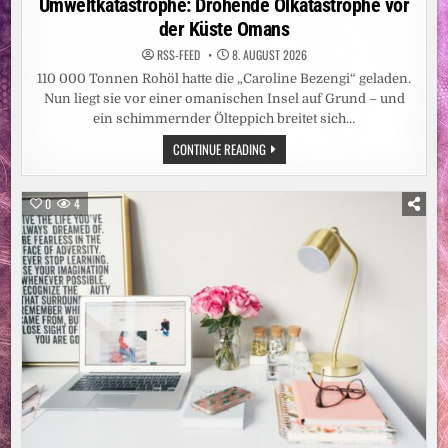
Umweltkatastrophe: Drohende Ölkatastrophe vor
MAN
SICH
der Küste Omans
EINE
WASCHMASCHINE
KAUFT“
RSS-FEED
8. AUGUST 2026
110 000 Tonnen Rohöl hatte die „Caroline Bezengi“ geladen.
Nun liegt sie vor einer omanischen Insel auf Grund – und
ein schimmernder Ölteppich breitet sich…
UMWELTKATASTROPHE:
CONTINUE READING
DROHENDE
ÖLKATASTROPHE
VOR
DER
0
4
KÜSTE
OMANS