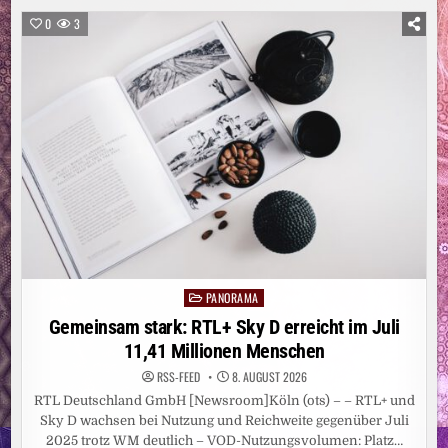
GARDASEE:
MEHR
0
3
ALS
200
MENSCHEN
IN
SICHERHEIT
GEBRACHT
PANORAMA
Posted
in
Gemeinsam stark: RTL+ Sky D erreicht im Juli
11,41 Millionen Menschen
RSS-FEED
8. AUGUST 2026
RTL Deutschland GmbH [Newsroom]Köln (ots) – – RTL+ und
Sky D wachsen bei Nutzung und Reichweite gegenüber Juli
2025 trotz WM deutlich – VOD-Nutzungsvolumen: Platz…