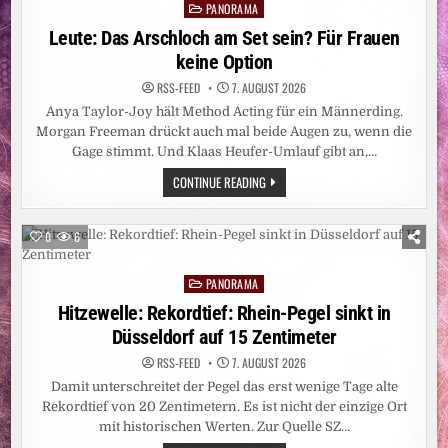
DER
PANORAMA
Posted
BETREFFZEILE
in
Leute: Das Arschloch am Set sein? Für Frauen
keine Option
RSS-FEED
7. AUGUST 2026
Anya Taylor-Joy hält Method Acting für ein Männerding.
Morgan Freeman drückt auch mal beide Augen zu, wenn die
Gage stimmt. Und Klaas Heufer-Umlauf gibt an,…
LEUTE:
CONTINUE READING
DAS
ARSCHLOCH
AM
SET
0
6
SEIN?
FÜR
FRAUEN
PANORAMA
KEINE
Posted
OPTION
in
Hitzewelle: Rekordtief: Rhein-Pegel sinkt in
Düsseldorf auf 15 Zentimeter
RSS-FEED
7. AUGUST 2026
Damit unterschreitet der Pegel das erst wenige Tage alte
Rekordtief von 20 Zentimetern. Es ist nicht der einzige Ort
mit historischen Werten. Zur Quelle SZ…