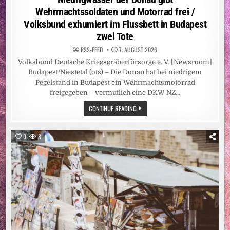
Wehrmachtssoldaten und Motorrad frei /
Volksbund exhumiert im Flussbett in Budapest
zwei Tote
RSS-FEED
7. AUGUST 2026
Volksbund Deutsche Kriegsgräberfürsorge e. V. [Newsroom]
Budapest/Niestetal (ots) – Die Donau hat bei niedrigem
Pegelstand in Budapest ein Wehrmachtsmotorrad
freigegeben – vermutlich eine DKW NZ…
NIEDRIGWASSER
CONTINUE READING
DER
DONAU
GIBT
WEHRMACHTSSOLDATEN
0
8
UND
MOTORRAD
FREI
/
VOLKSBUND
EXHUMIERT
IM
FLUSSBETT
IN
BUDAPEST
ZWEI
TOTE