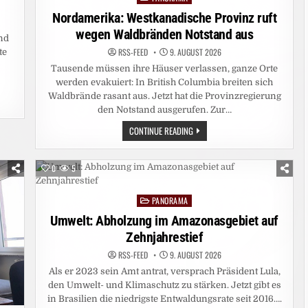
in
Nordamerika: Westkanadische Provinz ruft
wegen Waldbränden Notstand aus
nd
RSS-FEED
9. AUGUST 2026
te
Tausende müssen ihre Häuser verlassen, ganze Orte
werden evakuiert: In British Columbia breiten sich
Waldbrände rasant aus. Jetzt hat die Provinzregierung
den Notstand ausgerufen. Zur…
NORDAMERIKA:
CONTINUE READING
WESTKANADISCHE
PROVINZ
RUFT
WEGEN
0
5
WALDBRÄNDEN
NOTSTAND
AUS
PANORAMA
Posted
in
Umwelt: Abholzung im Amazonasgebiet auf
Zehnjahrestief
RSS-FEED
9. AUGUST 2026
Als er 2023 sein Amt antrat, versprach Präsident Lula,
den Umwelt- und Klimaschutz zu stärken. Jetzt gibt es
in Brasilien die niedrigste Entwaldungsrate seit 2016….