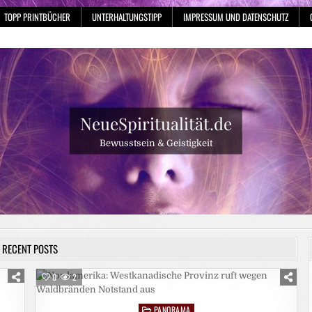
TOPP PRINTBÜCHER
UNTERHALTUNGSTIPP
IMPRESSUM UND DATENSCHUTZ
NeueSpiritualität.de
Bewusstsein & Geistigkeit
RECENT POSTS
0
2
PANORAMA
Posted