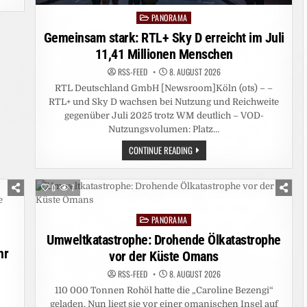
PANORAMA
Posted
in
Gemeinsam stark: RTL+ Sky D erreicht im Juli
11,41 Millionen Menschen
RSS-FEED
8. AUGUST 2026
RTL Deutschland GmbH [Newsroom]Köln (ots) – –
RTL+ und Sky D wachsen bei Nutzung und Reichweite
gegenüber Juli 2025 trotz WM deutlich – VOD-
Nutzungsvolumen: Platz…
GEMEINSAM
CONTINUE READING
STARK:
RTL+
SKY
D
0
7
ERREICHT
IM
JULI
PANORAMA
11,41
Posted
MILLIONEN
in
Umweltkatastrophe: Drohende Ölkatastrophe
MENSCHEN
hr
vor der Küste Omans
RSS-FEED
8. AUGUST 2026
110 000 Tonnen Rohöl hatte die „Caroline Bezengi“
geladen. Nun liegt sie vor einer omanischen Insel auf