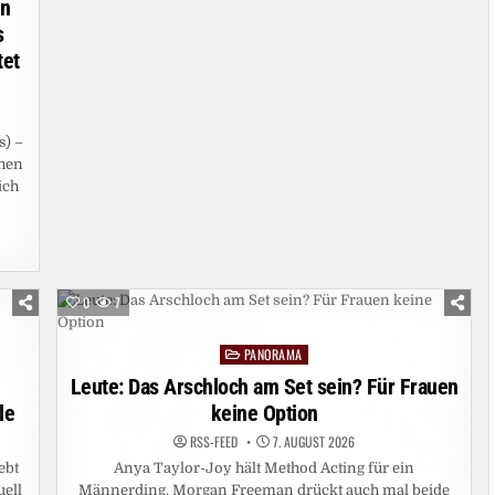
en
s
tet
s) –
hen
ich
0
7
PANORAMA
Posted
in
Leute: Das Arschloch am Set sein? Für Frauen
le
keine Option
RSS-FEED
7. AUGUST 2026
ebt
Anya Taylor-Joy hält Method Acting für ein
uell
Männerding. Morgan Freeman drückt auch mal beide