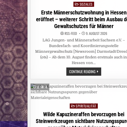
SOZIALES
Posted
in
Erste Männerschutzwohnung in Hessen
eröffnet – weiterer Schritt beim Ausbau 
Gewaltschutzes für Männer
RSS-FEED
9. AUGUST 2026
LAG Jungen- und Männerarbeit Sachsen e.V. –
Bundesfach- und Koordinierungsstelle
Männergewaltschutz [Newsroom] Darmstadt/Dres
(ots) – Ab dem 10. August finden erstmals auch i
Hessen von…
ERSTE
CONTINUE READING
MÄNNERSCHUTZWOHN
IN
HESSEN
ERÖFFNET
0
4
–
WEITERER
SCHRITT
BEIM
AUSBAU
SPIRITUALITÄT
Posted
DES
GEWALTSCHUTZES
in
Wilde Kapuzineraffen bevorzugen bei
FÜR
MÄNNER
Steinwerkzeugen sichtbare Nutzungsspur