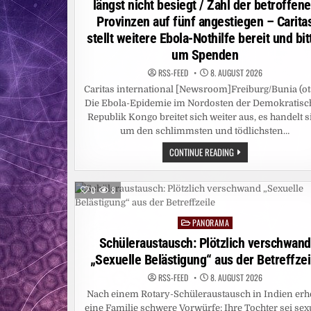
längst nicht besiegt / Zahl der betroffen
Provinzen auf fünf angestiegen – Carita
stellt weitere Ebola-Nothilfe bereit und bit
um Spenden
RSS-FEED
8. AUGUST 2026
Caritas international [Newsroom]Freiburg/Bunia (ot
Die Ebola-Epidemie im Nordosten der Demokratisc
Republik Kongo breitet sich weiter aus, es handelt s
um den schlimmsten und tödlichsten…
CARITAS:
CONTINUE READING
EBOLA-
EPIDEMIE
IN
DER
0
8
DR
KONGO
NOCH
PANORAMA
LÄNGST
Posted
NICHT
in
Schüleraustausch: Plötzlich verschwand
BESIEGT
/
„Sexuelle Belästigung“ aus der Betreffzei
ZAHL
DER
BETROFFENEN
RSS-FEED
8. AUGUST 2026
PROVINZEN
Nach einem Rotary-Schüleraustausch in Indien erh
AUF
FÜNF
eine Familie schwere Vorwürfe: Ihre Tochter sei sex