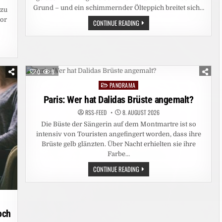
Grund – und ein schimmernder Ölteppich breitet sich…
 zu
vor
UMWELTKATASTROPHE:
CONTINUE READING
DROHENDE
ÖLKATASTROPHE
VOR
DER
KÜSTE
OMANS
0
9
PANORAMA
Posted
in
Paris: Wer hat Dalidas Brüste angemalt?
RSS-FEED
8. AUGUST 2026
Die Büste der Sängerin auf dem Montmartre ist so
intensiv von Touristen angefingert worden, dass ihre
Brüste gelb glänzten. Über Nacht erhielten sie ihre
Farbe…
PARIS:
CONTINUE READING
WER
HAT
DALIDAS
BRÜSTE
ANGEMALT?
och