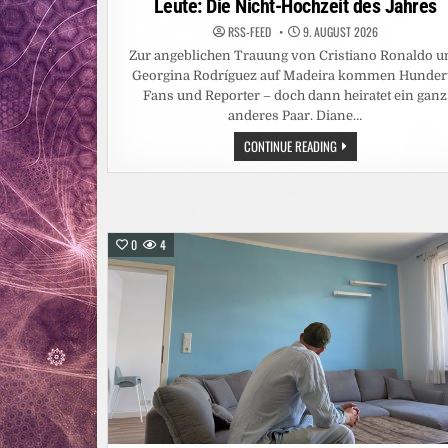
Leute: Die Nicht-Hochzeit des Jahres
RSS-FEED
9. AUGUST 2026
Zur angeblichen Trauung von Cristiano Ronaldo u
Georgina Rodríguez auf Madeira kommen Hunder
Fans und Reporter – doch dann heiratet ein ganz
anderes Paar. Diane…
LEUTE:
CONTINUE READING
DIE
NICHT-
HOCHZEIT
DES
JAHRES
0
4