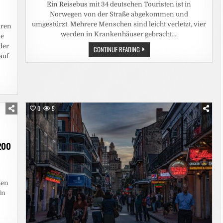
Ein Reisebus mit 34 deutschen Touristen ist in
Norwegen von der Straße abgekommen und
umgestürzt. Mehrere Menschen sind leicht verletzt, vier
aren
werden in Krankenhäuser gebracht….
le
der
NORWEGEN:
CONTINUE READING
DEUTSCHER
auf
REISEBUS
IN
NORWEGEN
VERUNGLÜCKT
–
MEHRERE
VERLETZTE
0
5
EN
200
hen
ln