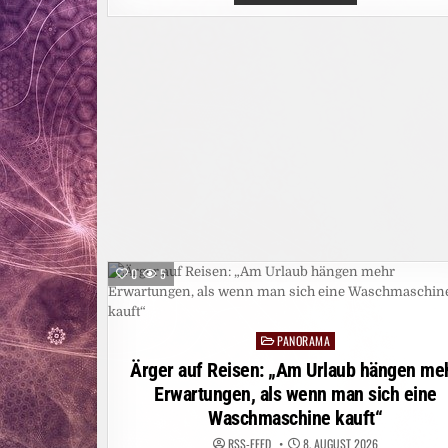
WALDBRAND
AM
GARDASEE:
MEHR
ALS
200
MENSCHEN
IN
SICHERHEIT
GEBRACHT
0
5
PANORAMA
Posted
in
Ärger auf Reisen: „Am Urlaub hängen me
Erwartungen, als wenn man sich eine
Waschmaschine kauft“
RSS-FEED
8. AUGUST 2026