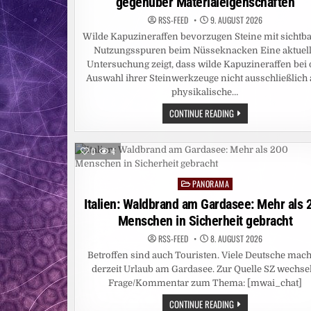
gegenüber Materialeigenschaften
RSS-FEED
9. AUGUST 2026
Wilde Kapuzineraffen bevorzugen Steine mit sichtb
Nutzungsspuren beim Nüsseknacken Eine aktuel
Untersuchung zeigt, dass wilde Kapuzineraffen bei 
Auswahl ihrer Steinwerkzeuge nicht ausschließlich 
physikalische…
WILDE
CONTINUE READING
KAPUZINERAFFEN
BEVORZUGEN
BEI
STEINWERKZEUGEN
0
4
SICHTBARE
NUTZUNGSSPUREN
GEGENÜBER
PANORAMA
MATERIALEIGENSCHAFT
Posted
in
Italien: Waldbrand am Gardasee: Mehr als 
Menschen in Sicherheit gebracht
RSS-FEED
8. AUGUST 2026
Betroffen sind auch Touristen. Viele Deutsche mac
derzeit Urlaub am Gardasee. Zur Quelle SZ wechse
Frage/Kommentar zum Thema: [mwai_chat]
ITALIEN:
CONTINUE READING