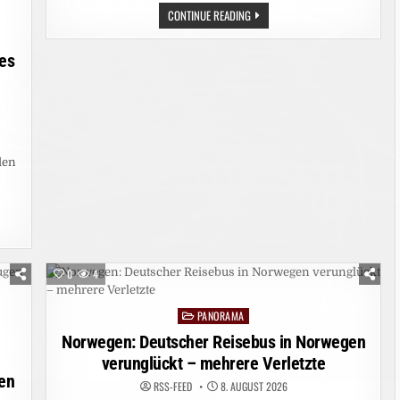
UMWELT:
CONTINUE READING
ABHOLZUNG
IM
AMAZONASGEBIET
des
AUF
ZEHNJAHRESTIEF
den
n
UNG
0
4
PANORAMA
Posted
in
Norwegen: Deutscher Reisebus in Norwegen
verunglückt – mehrere Verletzte
en
RSS-FEED
8. AUGUST 2026