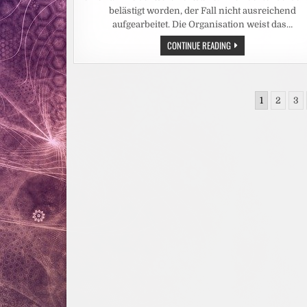
ANGESTIEGEN
–
belästigt worden, der Fall nicht ausreichend
CARITAS
aufgearbeitet. Die Organisation weist das…
STELLT
WEITERE
SCHÜLERAUSTAUSCH:
CONTINUE READING
EBOLA-
PLÖTZLICH
NOTHILFE
VERSCHWAND
BEREIT
„SEXUELLE
UND
BELÄSTIGUNG“
BITTET
AUS
UM
Seitennummerierung
DER
SPENDEN
1
2
3
BETREFFZEILE
der
Beiträge