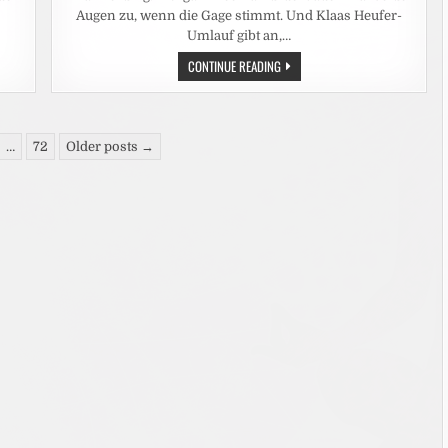
Augen zu, wenn die Gage stimmt. Und Klaas Heufer-
Umlauf gibt an,…
LEUTE:
CONTINUE READING
DAS
ARSCHLOCH
AM
SET
SEIN?
FÜR
…
72
Older posts →
FRAUEN
KEINE
OPTION