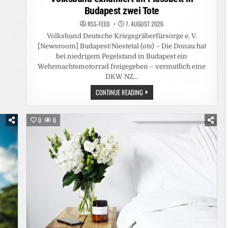
Budapest zwei Tote
RSS-FEED
7. AUGUST 2026
Volksbund Deutsche Kriegsgräberfürsorge e. V.
[Newsroom] Budapest/Niestetal (ots) – Die Donau hat
bei niedrigem Pegelstand in Budapest ein
Wehrmachtsmotorrad freigegeben – vermutlich eine
DKW NZ…
NIEDRIGWASSER
CONTINUE READING
DER
DONAU
GIBT
WEHRMACHTSSOLDATEN
0
8
UND
MOTORRAD
FREI
/
VOLKSBUND
EXHUMIERT
IM
FLUSSBETT
IN
BUDAPEST
ZWEI
TOTE