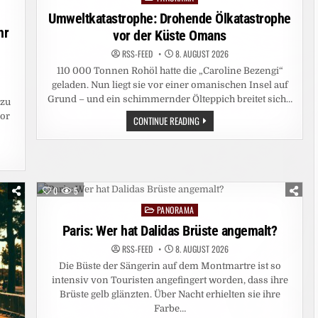
in
Umweltkatastrophe: Drohende Ölkatastrophe
hr
vor der Küste Omans
RSS-FEED
8. AUGUST 2026
110 000 Tonnen Rohöl hatte die „Caroline Bezengi“
geladen. Nun liegt sie vor einer omanischen Insel auf
Grund – und ein schimmernder Ölteppich breitet sich…
 zu
vor
UMWELTKATASTROPHE:
CONTINUE READING
DROHENDE
ÖLKATASTROPHE
VOR
DER
KÜSTE
OMANS
0
5
PANORAMA
Posted
in
Paris: Wer hat Dalidas Brüste angemalt?
RSS-FEED
8. AUGUST 2026
Die Büste der Sängerin auf dem Montmartre ist so
intensiv von Touristen angefingert worden, dass ihre
Brüste gelb glänzten. Über Nacht erhielten sie ihre
Farbe…