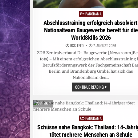
PANORAMA
Posted
in
Abschlusstraining erfolgreich absolviert
Nationalteam Baugewerbe bereit für die
WorldSkills 2026
RSS-FEED
7. AUGUST 2026
ZDB Zentralverband Dt. Baugewerbe [Newsroom]Be
(ots) – Mit einem erfolgreichen Abschlusstraining
Berufsförderungswerk der Fachgemeinschaft Ba
Berlin und Brandenburg GmbH hat sich das
Nationalteam des…
ABSCHLUSSTRAINING
CONTINUE READING
ERFOLGREICH
ABSOLVIERT:
NATIONALTEAM
BAUGEWERBE
0
7
BEREIT
FÜR
DIE
PANORAMA
WORLDSKILLS
Posted
2026
in
Schüsse nahe Bangkok: Thailand: 14-Jähri
tötet mehrere Menschen an Schule