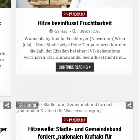
PANORAMA
Posted
in
:
Hitze beeinflusst Fruchtbarkeit
RSS-FEED
7. AUGUST 2026
Wunschbaby Institut Feichtinger [Newsroom]Wien
(ots) – Neue Studie zeigt: Hohe Temperaturen können
die Zahl der Eizellen bei einer IVF-Behandlung
rlin
verringern. Der Klimawandel beeinflusst nicht nur…
 im
HITZE
u
CONTINUE READING
BEEINFLUSST
FRUCHTBARKEIT
0
10
PANORAMA
Posted
in
ger
Hitzewelle: Städte- und Gemeindebund
fordert „nationalen Kraftakt für