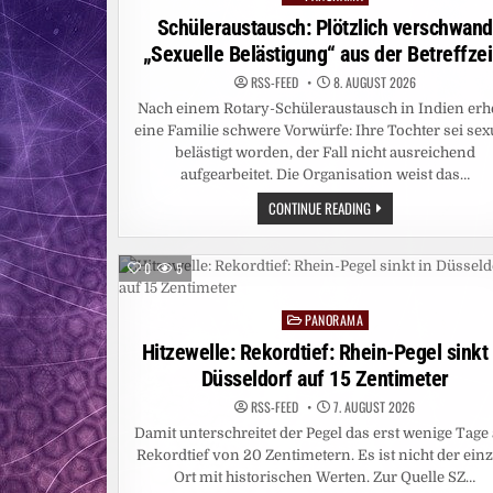
NICHT
in
Schüleraustausch: Plötzlich verschwand
BESIEGT
/
„Sexuelle Belästigung“ aus der Betreffzei
ZAHL
DER
BETROFFENEN
RSS-FEED
8. AUGUST 2026
PROVINZEN
Nach einem Rotary-Schüleraustausch in Indien erh
AUF
FÜNF
eine Familie schwere Vorwürfe: Ihre Tochter sei sex
ANGESTIEGEN
–
belästigt worden, der Fall nicht ausreichend
CARITAS
aufgearbeitet. Die Organisation weist das…
STELLT
WEITERE
SCHÜLERAUSTAUSCH:
CONTINUE READING
EBOLA-
PLÖTZLICH
NOTHILFE
VERSCHWAND
BEREIT
„SEXUELLE
UND
BELÄSTIGUNG“
BITTET
0
5
AUS
UM
DER
SPENDEN
BETREFFZEILE
PANORAMA
Posted
in
Hitzewelle: Rekordtief: Rhein-Pegel sinkt 
Düsseldorf auf 15 Zentimeter
RSS-FEED
7. AUGUST 2026
Damit unterschreitet der Pegel das erst wenige Tage 
Rekordtief von 20 Zentimetern. Es ist nicht der einz
Ort mit historischen Werten. Zur Quelle SZ…