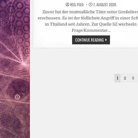
RSS-FEED
7. AUGUST 2026
Zuvor hat der mutmaßliche Täter seine Großelter
erschossen. Es ist der tödlichste Angriff in einer Sc
in Thailand seit Jahren. Zur Quelle SZ wechseln
Frage/Kommentar…
SCHÜSSE
CONTINUE READING
NAHE
BANGKOK:
THAILAND:
14-
JÄHRIGER
TÖTET
MEHRERE
MENSCHEN
Seitennummerierung
AN
1
2
3
SCHULE
der
Beiträge