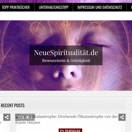
TOPP PRINTBÜCHER
UNTERHALTUNGSTIPP
IMPRESSUM UND DATENSCHUTZ
NeueSpiritualität.de
Bewusstsein & Geistigkeit
RECENT POSTS
0
2
PANORAMA
Posted