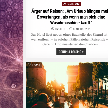
PANORAMA
Posted
in
Ärger auf Reisen: „Am Urlaub hängen me
Erwartungen, als wenn man sich eine
Waschmaschine kauft“
RSS-FEED
8. AUGUST 2026
Das Hotel liegt neben einer Baustelle, der Strand ist
weit entfernt – in solchen Fällen ziehen Reisende 
Gericht. Und wie stehen die Chancen…
ÄRGER
CONTINUE READING
AUF
REISEN:
„AM
URLAUB
0
3
HÄNGEN
MEHR
ERWARTUNGEN,
ALS
WENN
MAN
SICH
EINE
WASCHMASCHINE
KAUFT“