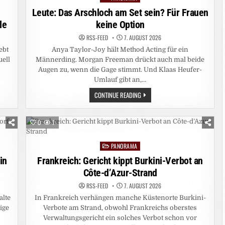
in
Leute: Das Arschloch am Set sein? Für Frauen
le
keine Option
RSS-FEED
7. AUGUST 2026
ebt
Anya Taylor-Joy hält Method Acting für ein
uell
Männerding. Morgan Freeman drückt auch mal beide
Augen zu, wenn die Gage stimmt. Und Klaas Heufer-
Umlauf gibt an,…
LEUTE:
CONTINUE READING
DAS
ARSCHLOCH
AM
SET
0
7
SEIN?
FÜR
FRAUEN
PANORAMA
KEINE
Posted
OPTION
in
in
Frankreich: Gericht kippt Burkini-Verbot an
Côte-d’Azur-Strand
RSS-FEED
7. AUGUST 2026
alte
In Frankreich verhängen manche Küstenorte Burkini-
ige
Verbote am Strand, obwohl Frankreichs oberstes
Verwaltungsgericht ein solches Verbot schon vor