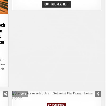
PARIS:
CONTINUE READING
WER
HAT
DALIDAS
BRÜSTE
ANGEMALT?
och
en
s
tet
s) –
hen
ich
0
4
PANORAMA
Posted