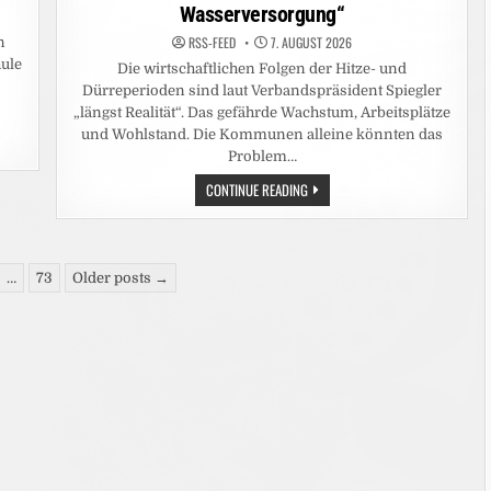
Wasserversorgung“
RSS-FEED
7. AUGUST 2026
n
hule
Die wirtschaftlichen Folgen der Hitze- und
Dürreperioden sind laut Verbandspräsident Spiegler
„längst Realität“. Das gefährde Wachstum, Arbeitsplätze
und Wohlstand. Die Kommunen alleine könnten das
Problem…
HITZEWELLE:
CONTINUE READING
STÄDTE-
UND
GEMEINDEBUND
FORDERT
„NATIONALEN
KRAFTAKT
…
73
Older posts →
FÜR
WASSERVERSORGUNG“