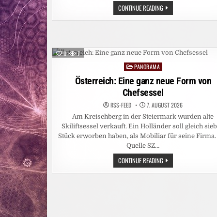
HITZEWELLE:
CONTINUE READING
REKORDTIEF:
RHEIN-
PEGEL
SINKT
IN
DÜSSELDORF
AUF
0
7
15
ZENTIMETER
PANORAMA
Posted
in
Österreich: Eine ganz neue Form von
Chefsessel
RSS-FEED
7. AUGUST 2026
Am Kreischberg in der Steiermark wurden alte
Skiliftsessel verkauft. Ein Holländer soll gleich sie
Stück erworben haben, als Mobiliar für seine Firma.
Quelle SZ…
ÖSTERREICH:
CONTINUE READING
EINE
GANZ
NEUE
FORM
VON
CHEFSESSEL