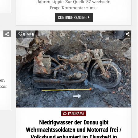
Jahren kippte. Zur Quelle SZ wechseln
Frage/Kommentar zum…
FRANKREICH:
CONTINUE READING
GERICHT
KIPPT
BURKINI-
VERBOT
0
6
AN
CÔTE-
D’AZUR-
STRAND
ben
 Zur
PANORAMA
Posted
in
Niedrigwasser der Donau gibt
Wehrmachtssoldaten und Motorrad frei /
Volksbund exhumiert im Flussbett in