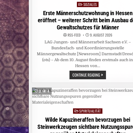
SOZIALES
Posted
in
Erste Männerschutzwohnung in Hessen
eröffnet – weiterer Schritt beim Ausbau 
Gewaltschutzes für Männer
RSS-FEED
9. AUGUST 2026
LAG Jungen- und Männerarbeit Sachsen e.V. –
Bundesfach- und Koordinierungsstelle
Männergewaltschutz [Newsroom] Darmstadt/Dres
(ots) – Ab dem 10. August finden erstmals auch i
Hessen von…
ERSTE
CONTINUE READING
MÄNNERSCHUTZWOHN
IN
HESSEN
ERÖFFNET
0
4
–
WEITERER
SCHRITT
BEIM
AUSBAU
SPIRITUALITÄT
Posted
DES
GEWALTSCHUTZES
in
Wilde Kapuzineraffen bevorzugen bei
FÜR
MÄNNER
Steinwerkzeugen sichtbare Nutzungsspur