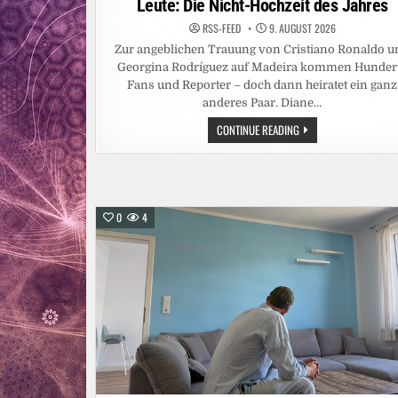
Leute: Die Nicht-Hochzeit des Jahres
RSS-FEED
9. AUGUST 2026
Zur angeblichen Trauung von Cristiano Ronaldo u
Georgina Rodríguez auf Madeira kommen Hunder
Fans und Reporter – doch dann heiratet ein ganz
anderes Paar. Diane…
LEUTE:
CONTINUE READING
DIE
NICHT-
HOCHZEIT
DES
JAHRES
0
4