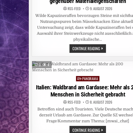
gegenüber Materialeigenschaften
RSS-FEED
9. AUGUST 2026
Wilde Kapuzineraffen bevorzugen Steine mit sichtb
Nutzungsspuren beim Nüsseknacken Eine aktuel
Untersuchung zeigt, dass wilde Kapuzineraffen bei 
Auswahl ihrer Steinwerkzeuge nicht ausschließlich 
physikalische…
WILDE
CONTINUE READING
KAPUZINERAFFEN
BEVORZUGEN
BEI
STEINWERKZEUGEN
0
4
SICHTBARE
NUTZUNGSSPUREN
GEGENÜBER
PANORAMA
MATERIALEIGENSCHAFT
Posted
in
Italien: Waldbrand am Gardasee: Mehr als 
Menschen in Sicherheit gebracht
RSS-FEED
8. AUGUST 2026
Betroffen sind auch Touristen. Viele Deutsche mac
derzeit Urlaub am Gardasee. Zur Quelle SZ wechse
Frage/Kommentar zum Thema: [mwai_chat]
ITALIEN:
CONTINUE READING