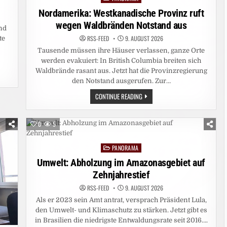
in
Nordamerika: Westkanadische Provinz ruft
wegen Waldbränden Notstand aus
nd
RSS-FEED
9. AUGUST 2026
te
Tausende müssen ihre Häuser verlassen, ganze Orte
werden evakuiert: In British Columbia breiten sich
Waldbrände rasant aus. Jetzt hat die Provinzregierung
den Notstand ausgerufen. Zur…
NORDAMERIKA:
CONTINUE READING
WESTKANADISCHE
PROVINZ
RUFT
WEGEN
0
5
WALDBRÄNDEN
NOTSTAND
AUS
PANORAMA
Posted
in
Umwelt: Abholzung im Amazonasgebiet auf
Zehnjahrestief
RSS-FEED
9. AUGUST 2026
Als er 2023 sein Amt antrat, versprach Präsident Lula,
den Umwelt- und Klimaschutz zu stärken. Jetzt gibt es
in Brasilien die niedrigste Entwaldungsrate seit 2016….