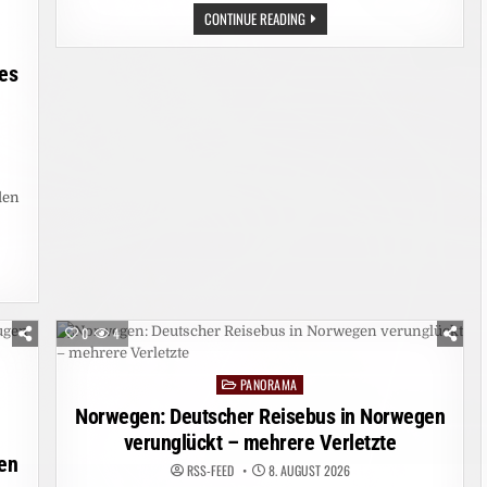
UMWELT:
CONTINUE READING
ABHOLZUNG
IM
AMAZONASGEBIET
des
AUF
ZEHNJAHRESTIEF
den
n
UNG
0
4
PANORAMA
Posted
in
Norwegen: Deutscher Reisebus in Norwegen
verunglückt – mehrere Verletzte
en
RSS-FEED
8. AUGUST 2026