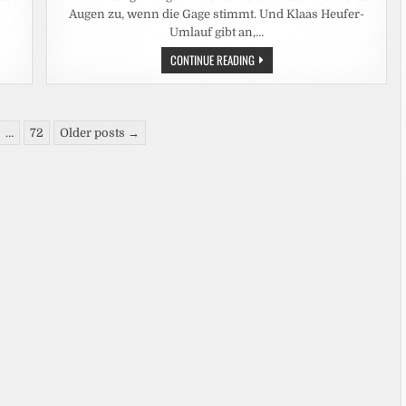
Augen zu, wenn die Gage stimmt. Und Klaas Heufer-
Umlauf gibt an,…
LEUTE:
CONTINUE READING
DAS
ARSCHLOCH
AM
SET
SEIN?
FÜR
…
72
Older posts →
FRAUEN
KEINE
OPTION