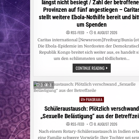
längst nicht besiegt / Zahl der betroffen
Provinzen auf fünf angestiegen – Carita
stellt weitere Ebola-Nothilfe bereit und bit
um Spenden
RSS-FEED
8. AUGUST 2026
Caritas international [Newsroom]Freiburg/Bunia (ot
Die Ebola-Epidemie im Nordosten der Demokratisc
Republik Kongo breitet sich weiter aus, es handelt s
um den schlimmsten und tödlichsten…
CARITAS:
CONTINUE READING
EBOLA-
EPIDEMIE
IN
DER
0
8
DR
KONGO
NOCH
PANORAMA
LÄNGST
Posted
NICHT
in
Schüleraustausch: Plötzlich verschwand
BESIEGT
/
„Sexuelle Belästigung“ aus der Betreffzei
ZAHL
DER
BETROFFENEN
RSS-FEED
8. AUGUST 2026
PROVINZEN
Nach einem Rotary-Schüleraustausch in Indien erh
AUF
FÜNF
eine Familie schwere Vorwürfe: Ihre Tochter sei sex