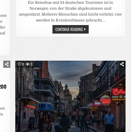
Ein Reisebus mit 34 deutschen Touristen ist in
Norwegen von der Straße abgekommen und
umgestürzt. Mehrere Menschen sind leicht verletzt, vier
aren
werden in Krankenhäuser gebracht….
le
der
NORWEGEN:
CONTINUE READING
DEUTSCHER
auf
REISEBUS
IN
NORWEGEN
VERUNGLÜCKT
–
MEHRERE
VERLETZTE
0
5
EN
200
hen
ln