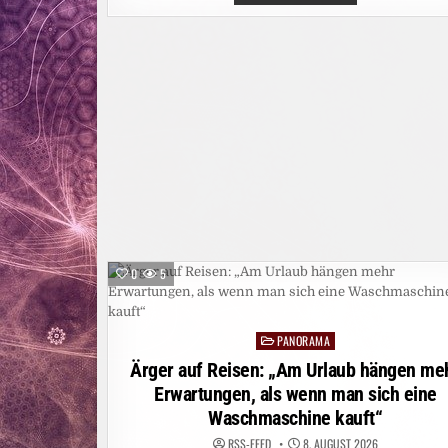
WALDBRAND
AM
GARDASEE:
MEHR
ALS
200
MENSCHEN
IN
SICHERHEIT
GEBRACHT
0
5
PANORAMA
Posted
in
Ärger auf Reisen: „Am Urlaub hängen me
Erwartungen, als wenn man sich eine
Waschmaschine kauft“
RSS-FEED
8. AUGUST 2026