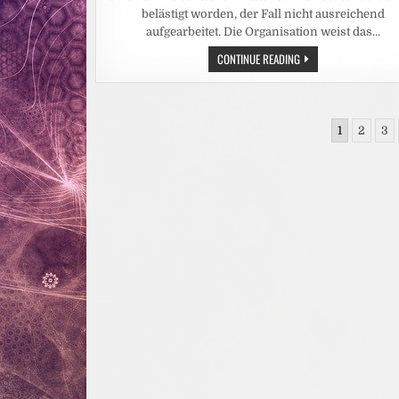
ANGESTIEGEN
–
belästigt worden, der Fall nicht ausreichend
CARITAS
aufgearbeitet. Die Organisation weist das…
STELLT
WEITERE
SCHÜLERAUSTAUSCH:
CONTINUE READING
EBOLA-
PLÖTZLICH
NOTHILFE
VERSCHWAND
BEREIT
„SEXUELLE
UND
BELÄSTIGUNG“
BITTET
AUS
UM
Seitennummerierung
DER
SPENDEN
1
2
3
BETREFFZEILE
der
Beiträge