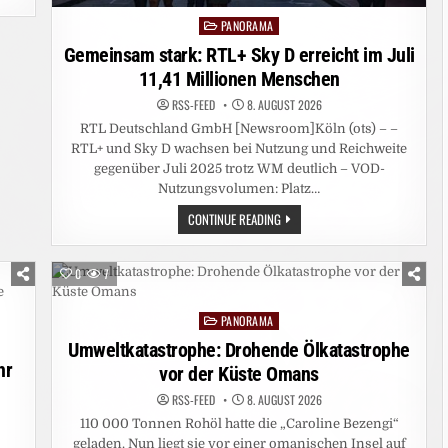
PANORAMA
Posted
in
Gemeinsam stark: RTL+ Sky D erreicht im Juli
11,41 Millionen Menschen
RSS-FEED
8. AUGUST 2026
RTL Deutschland GmbH [Newsroom]Köln (ots) – –
RTL+ und Sky D wachsen bei Nutzung und Reichweite
gegenüber Juli 2025 trotz WM deutlich – VOD-
Nutzungsvolumen: Platz…
GEMEINSAM
CONTINUE READING
STARK:
RTL+
SKY
D
0
7
ERREICHT
IM
JULI
PANORAMA
11,41
Posted
MILLIONEN
in
Umweltkatastrophe: Drohende Ölkatastrophe
MENSCHEN
hr
vor der Küste Omans
RSS-FEED
8. AUGUST 2026
110 000 Tonnen Rohöl hatte die „Caroline Bezengi“
geladen. Nun liegt sie vor einer omanischen Insel auf