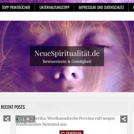
TOPP PRINTBÜCHER
UNTERHALTUNGSTIPP
IMPRESSUM UND DATENSCHUTZ
NeueSpiritualität.de
Bewusstsein & Geistigkeit
RECENT POSTS
0
2
PANORAMA
Posted