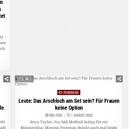
en
s
tet
s) –
hen
ich
0
7
PANORAMA
Posted
in
Leute: Das Arschloch am Set sein? Für Frauen
le
keine Option
RSS-FEED
7. AUGUST 2026
ebt
Anya Taylor-Joy hält Method Acting für ein
uell
Männerding. Morgan Freeman drückt auch mal beide