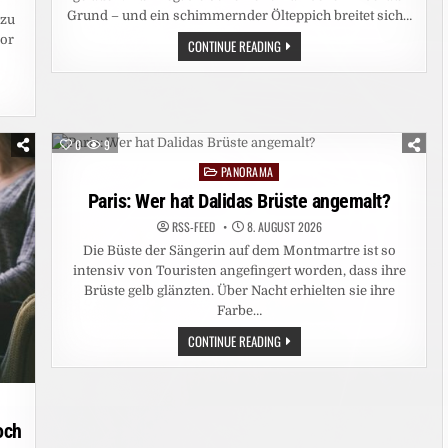
Grund – und ein schimmernder Ölteppich breitet sich…
 zu
vor
UMWELTKATASTROPHE:
CONTINUE READING
DROHENDE
ÖLKATASTROPHE
VOR
DER
KÜSTE
OMANS
0
9
PANORAMA
Posted
in
Paris: Wer hat Dalidas Brüste angemalt?
RSS-FEED
8. AUGUST 2026
Die Büste der Sängerin auf dem Montmartre ist so
intensiv von Touristen angefingert worden, dass ihre
Brüste gelb glänzten. Über Nacht erhielten sie ihre
Farbe…
PARIS:
CONTINUE READING
WER
HAT
DALIDAS
BRÜSTE
ANGEMALT?
och