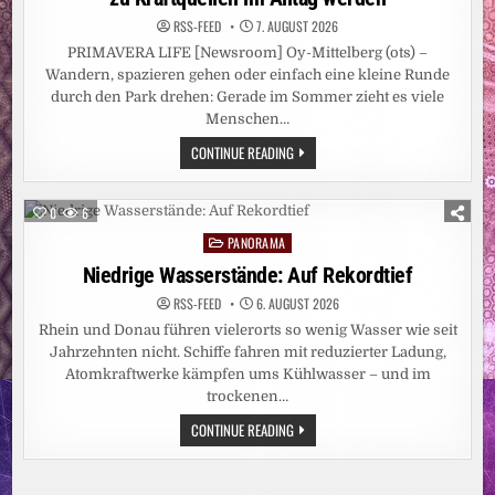
RSS-FEED
7. AUGUST 2026
PRIMAVERA LIFE [Newsroom] Oy-Mittelberg (ots) –
Wandern, spazieren gehen oder einfach eine kleine Runde
durch den Park drehen: Gerade im Sommer zieht es viele
Menschen…
LAVENDEL,
CONTINUE READING
ROSMARIN
&
CO.:
WIE
0
6
SOMMERPFLANZEN
ZU
PANORAMA
Posted
KRAFTQUELLEN
IM
in
Niedrige Wasserstände: Auf Rekordtief
ALLTAG
WERDEN
RSS-FEED
6. AUGUST 2026
Rhein und Donau führen vielerorts so wenig Wasser wie seit
Jahrzehnten nicht. Schiffe fahren mit reduzierter Ladung,
Atomkraftwerke kämpfen ums Kühlwasser – und im
trockenen…
NIEDRIGE
CONTINUE READING
WASSERSTÄNDE:
AUF
REKORDTIEF