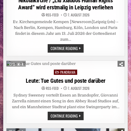
Nikolaikirche / „Liu Xiaobos Human Rights
Award“ wird erstmalig in Leipzig verliehen
RSS-FEED
7. AUGUST 2026
Ev. Kirchengemeinde Kempen [Newsroom]Leipzig (ots) –
Nach Berlin, Kempen, Hamburg, Köln, London und Paris
findet in diesem Jahr am 13. Juli 2026 der Gottesdienst
zum…
FRIEDENSGEBET
CONTINUE READING
FÜR
LIU
XIAOBO
IN
0
4
DER
LEIPZIGER
PANORAMA
Posted
NIKOLAIKIRCHE
/
in
Leute: Tue Gutes und poste darüber
„LIU
XIAOBOS
RSS-FEED
7. AUGUST 2026
HUMAN
RIGHTS
Sydney Sweeney verteilt Essen an Brandopfer, Giovanni
AWARD“
WIRD
Zarrella nimmt einen Song in den Abbey Road Studios auf,
ERSTMALIG
und ein Mannheimer Stadtrat plant eine Swingerparty im…
IN
LEIPZIG
LEUTE:
CONTINUE READING
VERLIEHEN
TUE
GUTES
UND
POSTE