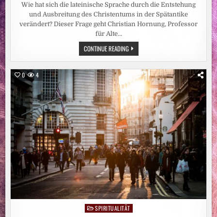
Wie hat sich die lateinische Sprache durch die Entstehung
und Ausbreitung des Christentums in der Spätantike
verändert? Dieser Frage geht Christian Hornung, Professor
für Alte…
WIE
CONTINUE READING
DAS
CHRISTENTUM
DIE
LATEINISCHE
0
4
SPRACHE
VERÄNDERT
HAT
SPIRITUALITÄT
Posted