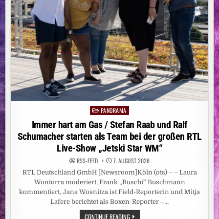
ZU
MEHR
LEBENSQUALITÄT
FÜHRT
PANORAMA
Posted
in
Immer hart am Gas / Stefan Raab und Ralf
Schumacher starten als Team bei der großen RTL
Live-Show „Jetski Star WM“
RSS-FEED
7. AUGUST 2026
RTL Deutschland GmbH [Newsroom]Köln (ots) – – Laura
Wontorra moderiert, Frank „Buschi“ Buschmann
kommentiert, Jana Wosnitza ist Field-Reporterin und Mitja
Lafere berichtet als Boxen-Reporter –…
IMMER
CONTINUE READING