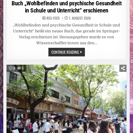
in
Buch „Wohlbefinden und psychische Gesundheit
in Schule und Unterricht“ erschienen
RSS-FEED
7. AUGUST 2026
„Wohlbefinden und psychische Gesundheit in Schule und
Unterricht“ heißt ein neues Buch, das gerade im Springer-
Verlag erschienen ist. Herausgegeben wurde es von
Wissenschaftler:innen aus den…
BUCH
CONTINUE READING
„WOHLBEFINDEN
UND
PSYCHISCHE
GESUNDHEIT
0
5
IN
SCHULE
UND
UNTERRICHT“
ERSCHIENEN