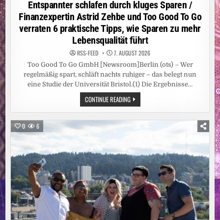
in
Entspannter schlafen durch kluges Sparen /
Finanzexpertin Astrid Zehbe und Too Good To Go
verraten 6 praktische Tipps, wie Sparen zu mehr
Lebensqualität führt
RSS-FEED
7. AUGUST 2026
Too Good To Go GmbH [Newsroom]Berlin (ots) – Wer
regelmäßig spart, schläft nachts ruhiger – das belegt nun
eine Studie der Universität Bristol.(1) Die Ergebnisse…
ENTSPANNTER
CONTINUE READING
SCHLAFEN
DURCH
KLUGES
SPAREN
0
6
/
FINANZEXPERTIN
ASTRID
ZEHBE
UND
TOO
GOOD
TO
GO
VERRATEN
6
PRAKTISCHE
TIPPS,
WIE
SPAREN