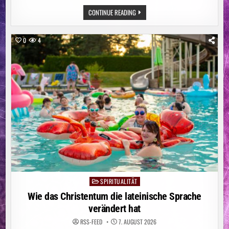
ENGE
CONTINUE READING
DIGITALE
BEGLEITUNG
HILFT
FRAUEN
0
4
MIT
BRUSTKREBS
SPIRITUALITÄT
Posted
in
Wie das Christentum die lateinische Sprache
verändert hat
RSS-FEED
7. AUGUST 2026