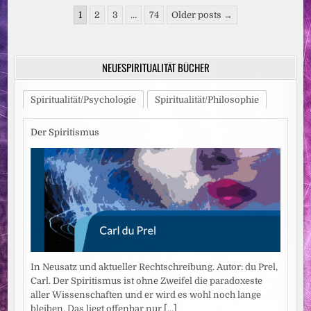
Seitennummerierung
1
2
3
…
74
Older posts →
der
Beiträge
NEUESPIRITUALITÄT BÜCHER
Spiritualität/Psychologie
Spiritualität/Philosophie
Der Spiritismus
In Neusatz und aktueller Rechtschreibung. Autor: du Prel,
Carl. Der Spiritismus ist ohne Zweifel die paradoxeste
aller Wissenschaften und er wird es wohl noch lange
bleiben. Das liegt offenbar nur
[...]