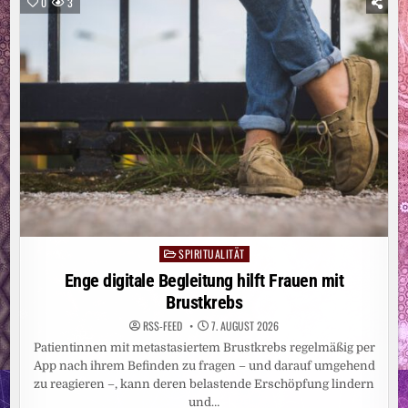
0
3
DARÜBER
SPIRITUALITÄT
Posted
in
Enge digitale Begleitung hilft Frauen mit
Brustkrebs
RSS-FEED
7. AUGUST 2026
Patientinnen mit metastasiertem Brustkrebs regelmäßig per
App nach ihrem Befinden zu fragen – und darauf umgehend
zu reagieren –, kann deren belastende Erschöpfung lindern
und…