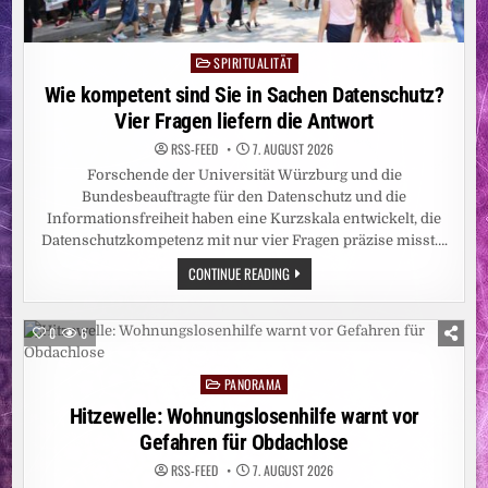
SPIRITUALITÄT
Posted
in
Wie kompetent sind Sie in Sachen Datenschutz?
Vier Fragen liefern die Antwort
RSS-FEED
7. AUGUST 2026
Forschende der Universität Würzburg und die
Bundesbeauftragte für den Datenschutz und die
Informationsfreiheit haben eine Kurzskala entwickelt, die
Datenschutzkompetenz mit nur vier Fragen präzise misst….
WIE
CONTINUE READING
KOMPETENT
SIND
SIE
IN
0
6
SACHEN
DATENSCHUTZ?
VIER
PANORAMA
FRAGEN
Posted
LIEFERN
in
Hitzewelle: Wohnungslosenhilfe warnt vor
DIE
ANTWORT
Gefahren für Obdachlose
RSS-FEED
7. AUGUST 2026