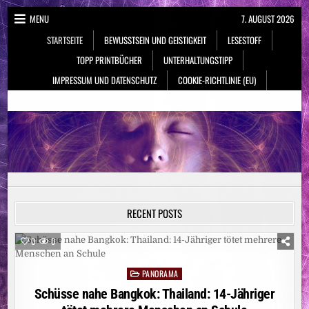
Skip
MENU
7. AUGUST 2026
to
STARTSEITE
BEWUSSTSEIN UND GEISTIGKEIT
LESESTOFF
content
TOPP PRINTBÜCHER
UNTERHALTUNGSTIPP
IMPRESSUM UND DATENSCHUTZ
COOKIE-RICHTLINIE (EU)
NeueSpiritualität.de
Bewusstsein & Geistigkeit
RECENT POSTS
0
0
PANORAMA
Posted
in
Schüsse nahe Bangkok: Thailand: 14-Jähriger