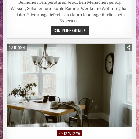
Bei hohen Temperaturen brauchen Menschen genug
Wasser, Schatten und kühle Räume. Wer keine Wohnung hat,
ist der Hitze ausgeliefert – das kann lebensgefährlich sein.
Experten…
HITZEWELLE:
CONTINUE READING
WOHNUNGSLOSENHILFE
WARNT
VOR
GEFAHREN
0
4
FÜR
OBDACHLOSE
PANORAMA
Posted