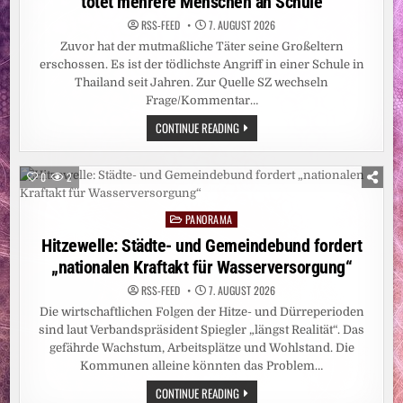
tötet mehrere Menschen an Schule
RSS-FEED
7. AUGUST 2026
Zuvor hat der mutmaßliche Täter seine Großeltern
erschossen. Es ist der tödlichste Angriff in einer Schule in
Thailand seit Jahren. Zur Quelle SZ wechseln
Frage/Kommentar…
SCHÜSSE
CONTINUE READING
NAHE
BANGKOK:
THAILAND:
14-
0
2
JÄHRIGER
TÖTET
MEHRERE
PANORAMA
MENSCHEN
Posted
AN
in
Hitzewelle: Städte- und Gemeindebund fordert
SCHULE
„nationalen Kraftakt für Wasserversorgung“
RSS-FEED
7. AUGUST 2026
Die wirtschaftlichen Folgen der Hitze- und Dürreperioden
sind laut Verbandspräsident Spiegler „längst Realität“. Das
gefährde Wachstum, Arbeitsplätze und Wohlstand. Die
Kommunen alleine könnten das Problem…
HITZEWELLE:
CONTINUE READING