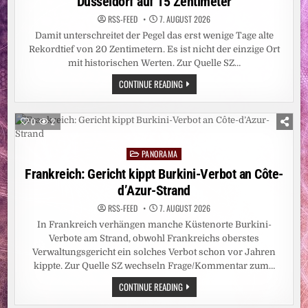
Düsseldorf auf 15 Zentimeter
RSS-FEED
7. AUGUST 2026
Damit unterschreitet der Pegel das erst wenige Tage alte
Rekordtief von 20 Zentimetern. Es ist nicht der einzige Ort
mit historischen Werten. Zur Quelle SZ…
HITZEWELLE:
CONTINUE READING
REKORDTIEF:
RHEIN-
PEGEL
SINKT
0
2
IN
DÜSSELDORF
AUF
PANORAMA
15
Posted
ZENTIMETER
in
Frankreich: Gericht kippt Burkini-Verbot an Côte-
d’Azur-Strand
RSS-FEED
7. AUGUST 2026
In Frankreich verhängen manche Küstenorte Burkini-
Verbote am Strand, obwohl Frankreichs oberstes
Verwaltungsgericht ein solches Verbot schon vor Jahren
kippte. Zur Quelle SZ wechseln Frage/Kommentar zum…
FRANKREICH:
CONTINUE READING
GERICHT
KIPPT