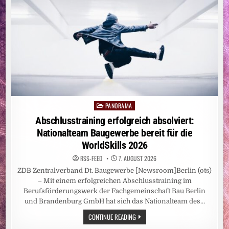
EXHUMIERT
IM
FLUSSBETT
IN
BUDAPEST
ZWEI
TOTE
PANORAMA
Posted
in
Abschlusstraining erfolgreich absolviert:
Nationalteam Baugewerbe bereit für die
WorldSkills 2026
RSS-FEED
7. AUGUST 2026
ZDB Zentralverband Dt. Baugewerbe [Newsroom]Berlin (ots)
– Mit einem erfolgreichen Abschlusstraining im
Berufsförderungswerk der Fachgemeinschaft Bau Berlin
und Brandenburg GmbH hat sich das Nationalteam des…
ABSCHLUSSTRAINING
CONTINUE READING
ERFOLGREICH