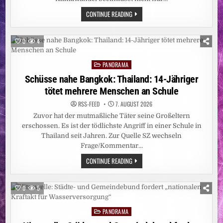
HITZE
CONTINUE READING
BEEINFLUSST
FRUCHTBARKEIT
0
4
PANORAMA
Posted
in
Schüsse nahe Bangkok: Thailand: 14-Jähriger
tötet mehrere Menschen an Schule
RSS-FEED
7. AUGUST 2026
Zuvor hat der mutmaßliche Täter seine Großeltern
erschossen. Es ist der tödlichste Angriff in einer Schule in
Thailand seit Jahren. Zur Quelle SZ wechseln
Frage/Kommentar…
SCHÜSSE
CONTINUE READING
NAHE
BANGKOK:
THAILAND:
14-
0
5
JÄHRIGER
TÖTET
MEHRERE
PANORAMA
MENSCHEN
Posted
AN
in