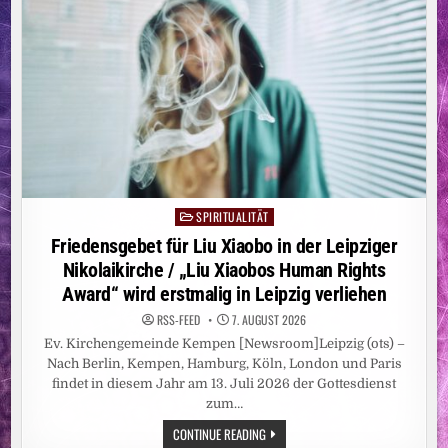
SPIRITUALITÄT
Posted
in
Friedensgebet für Liu Xiaobo in der Leipziger
Nikolaikirche / „Liu Xiaobos Human Rights
Award“ wird erstmalig in Leipzig verliehen
RSS-FEED
7. AUGUST 2026
Ev. Kirchengemeinde Kempen [Newsroom]Leipzig (ots) –
Nach Berlin, Kempen, Hamburg, Köln, London und Paris
findet in diesem Jahr am 13. Juli 2026 der Gottesdienst
zum…
FRIEDENSGEBET
CONTINUE READING
FÜR