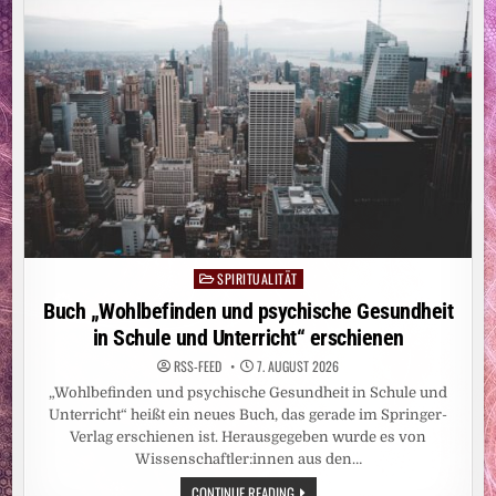
HAT
SPIRITUALITÄT
Posted
in
Buch „Wohlbefinden und psychische Gesundheit
in Schule und Unterricht“ erschienen
RSS-FEED
7. AUGUST 2026
„Wohlbefinden und psychische Gesundheit in Schule und
Unterricht“ heißt ein neues Buch, das gerade im Springer-
Verlag erschienen ist. Herausgegeben wurde es von
Wissenschaftler:innen aus den…
BUCH
CONTINUE READING