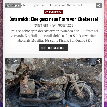
BURKINI-
VERBOT
0
3
AN
CÔTE-
PANORAMA
Posted
D’AZUR-
STRAND
in
Österreich: Eine ganz neue Form von Chefsessel
RSS-FEED
7. AUGUST 2026
Am Kreischberg in der Steiermark wurden alte Skiliftsessel
verkauft. Ein Holländer soll gleich sieben Stück erworben
haben, als Mobiliar für seine Firma. Zur Quelle SZ…
ÖSTERREICH:
CONTINUE READING
EINE
GANZ
NEUE
FORM
0
3
VON
CHEFSESSEL