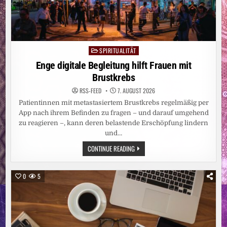
SPIRITUALITÄT
Posted
in
Enge digitale Begleitung hilft Frauen mit
Brustkrebs
RSS-FEED
7. AUGUST 2026
Patientinnen mit metastasiertem Brustkrebs regelmäßig per
App nach ihrem Befinden zu fragen – und darauf umgehend
zu reagieren –, kann deren belastende Erschöpfung lindern
und…
ENGE
CONTINUE READING
DIGITALE
BEGLEITUNG
HILFT
FRAUEN
0
5
MIT
BRUSTKREBS