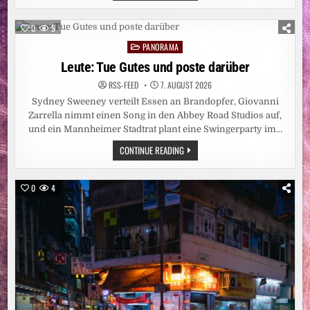
LIU
XIAOBO
IN
0
5
DER
LEIPZIGER
PANORAMA
Posted
NIKOLAIKIRCHE
/
in
Leute: Tue Gutes und poste darüber
„LIU
XIAOBOS
RSS-FEED
7. AUGUST 2026
HUMAN
RIGHTS
Sydney Sweeney verteilt Essen an Brandopfer, Giovanni
AWARD“
WIRD
Zarrella nimmt einen Song in den Abbey Road Studios auf,
ERSTMALIG
und ein Mannheimer Stadtrat plant eine Swingerparty im…
IN
LEIPZIG
LEUTE:
CONTINUE READING
VERLIEHEN
TUE
GUTES
UND
POSTE
0
4
DARÜBER