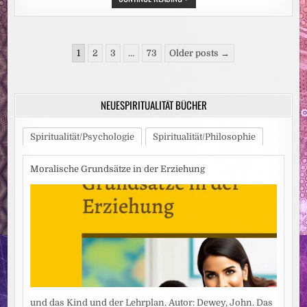
„WOHLBEFINDEN
UND
PSYCHISCHE
GESUNDHEIT
IN
Seitennummerierung
SCHULE
1
2
3
…
73
Older posts →
UND
der
UNTERRICHT“
ERSCHIENEN
Beiträge
NEUESPIRITUALITÄT BÜCHER
Spiritualität/Psychologie
Spiritualität/Philosophie
Moralische Grundsätze in der Erziehung
und das Kind und der Lehrplan. Autor: Dewey, John. Das