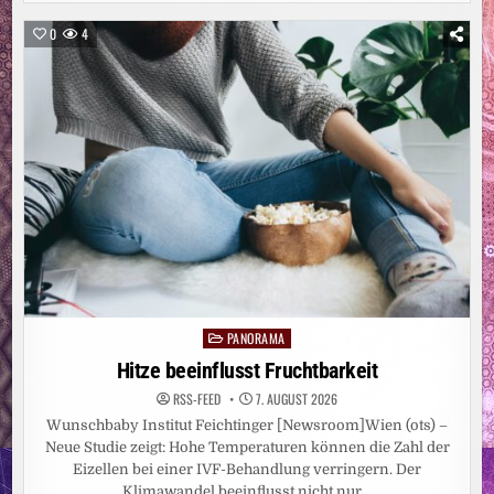
ABSOLVIERT:
NATIONALTEAM
BAUGEWERBE
0
4
BEREIT
FÜR
DIE
WORLDSKILLS
2026
PANORAMA
Posted
in
Hitze beeinflusst Fruchtbarkeit
RSS-FEED
7. AUGUST 2026
Wunschbaby Institut Feichtinger [Newsroom]Wien (ots) –
Neue Studie zeigt: Hohe Temperaturen können die Zahl der
Eizellen bei einer IVF-Behandlung verringern. Der
Klimawandel beeinflusst nicht nur…