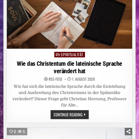
SPIRITUALITÄT
Posted
in
Wie das Christentum die lateinische Sprache
verändert hat
RSS-FEED
7. AUGUST 2026
Wie hat sich die lateinische Sprache durch die Entstehung
und Ausbreitung des Christentums in der Spätantike
verändert? Dieser Frage geht Christian Hornung, Professor
für Alte…
WIE
CONTINUE READING
DAS
CHRISTENTUM
DIE
LATEINISCHE
0
5
SPRACHE
VERÄNDERT