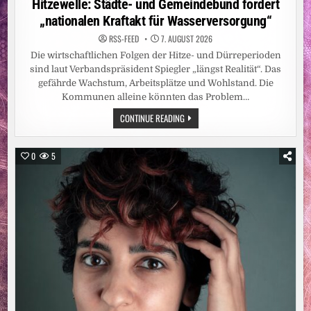
Hitzewelle: Städte- und Gemeindebund fordert
SCHULE
„nationalen Kraftakt für Wasserversorgung“
RSS-FEED
7. AUGUST 2026
Die wirtschaftlichen Folgen der Hitze- und Dürreperioden
sind laut Verbandspräsident Spiegler „längst Realität“. Das
gefährde Wachstum, Arbeitsplätze und Wohlstand. Die
Kommunen alleine könnten das Problem…
HITZEWELLE:
CONTINUE READING
STÄDTE-
UND
GEMEINDEBUND
FORDERT
0
5
„NATIONALEN
KRAFTAKT
FÜR
WASSERVERSORGUNG“