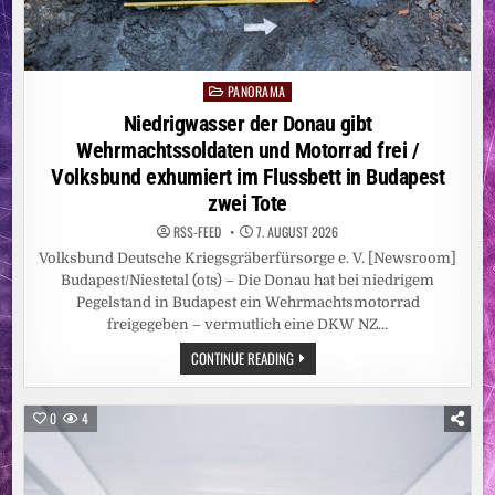
PANORAMA
Posted
in
Niedrigwasser der Donau gibt
Wehrmachtssoldaten und Motorrad frei /
Volksbund exhumiert im Flussbett in Budapest
zwei Tote
RSS-FEED
7. AUGUST 2026
Volksbund Deutsche Kriegsgräberfürsorge e. V. [Newsroom]
Budapest/Niestetal (ots) – Die Donau hat bei niedrigem
Pegelstand in Budapest ein Wehrmachtsmotorrad
freigegeben – vermutlich eine DKW NZ…
NIEDRIGWASSER
CONTINUE READING
DER
DONAU
GIBT
WEHRMACHTSSOLDATEN
0
4
UND
MOTORRAD
FREI
/
VOLKSBUND