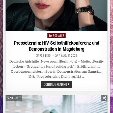
SOZIALES
Posted
in
Pressetermin: HIV-Selbsthilfekonferenz und
Demonstration in Magdeburg
RSS-FEED
7. AUGUST 2026
Deutsche Aidshilfe [Newsroom]Berlin (ots) – Motto: „Positiv
Leben – Grenzenlos [und] solidarisch“ / Eröffnung mit
Oberbürgermeisterin Borris/ Demonstration am Samstag,
15.8. / Pressebriefing Dienstag, 11.8….
PRESSETERMIN:
CONTINUE READING
HIV-
SELBSTHILFEKONFERENZ
UND
DEMONSTRATION
0
6
IN
MAGDEBURG