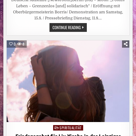
Leben – Grenzenlos [und] solidarisch“ / Eröffnung mit
Oberbürgermeisterin Borris/ Demonstration am Samstag,
15.8. / Pressebriefing Dienstag, 11.8….
PRESSETERMIN:
CONTINUE READING
HIV-
SELBSTHILFEKONFERENZ
UND
DEMONSTRATION
0
8
IN
MAGDEBURG
SPIRITUALITÄT
Posted
in