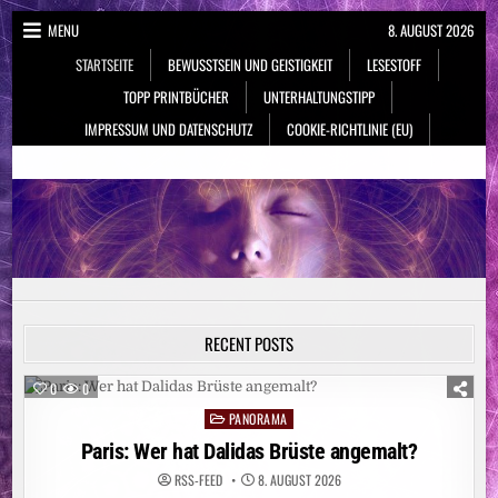
Skip
MENU
8. AUGUST 2026
to
STARTSEITE
BEWUSSTSEIN UND GEISTIGKEIT
LESESTOFF
content
TOPP PRINTBÜCHER
UNTERHALTUNGSTIPP
IMPRESSUM UND DATENSCHUTZ
COOKIE-RICHTLINIE (EU)
NeueSpiritualität.de
Bewusstsein & Geistigkeit
RECENT POSTS
0
0
PANORAMA
Posted
in
Paris: Wer hat Dalidas Brüste angemalt?
RSS-FEED
8. AUGUST 2026