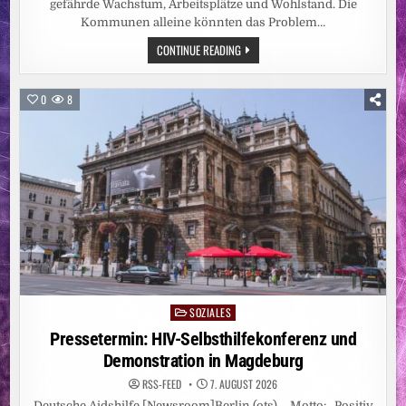
gefährde Wachstum, Arbeitsplätze und Wohlstand. Die
Kommunen alleine könnten das Problem…
HITZEWELLE:
CONTINUE READING
STÄDTE-
UND
GEMEINDEBUND
FORDERT
0
8
„NATIONALEN
KRAFTAKT
FÜR
WASSERVERSORGUNG“
SOZIALES
Posted
in
Pressetermin: HIV-Selbsthilfekonferenz und
Demonstration in Magdeburg
RSS-FEED
7. AUGUST 2026
Deutsche Aidshilfe [Newsroom]Berlin (ots) – Motto: „Positiv