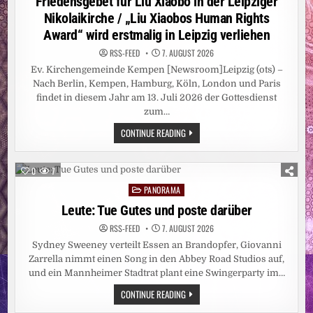
Friedensgebet für Liu Xiaobo in der Leipziger
Nikolaikirche / „Liu Xiaobos Human Rights
Award“ wird erstmalig in Leipzig verliehen
RSS-FEED
7. AUGUST 2026
Ev. Kirchengemeinde Kempen [Newsroom]Leipzig (ots) –
Nach Berlin, Kempen, Hamburg, Köln, London und Paris
findet in diesem Jahr am 13. Juli 2026 der Gottesdienst
zum…
FRIEDENSGEBET
CONTINUE READING
FÜR
LIU
XIAOBO
IN
0
7
DER
LEIPZIGER
PANORAMA
Posted
NIKOLAIKIRCHE
/
in
Leute: Tue Gutes und poste darüber
„LIU
XIAOBOS
RSS-FEED
7. AUGUST 2026
HUMAN
RIGHTS
Sydney Sweeney verteilt Essen an Brandopfer, Giovanni
AWARD“
WIRD
Zarrella nimmt einen Song in den Abbey Road Studios auf,
ERSTMALIG
und ein Mannheimer Stadtrat plant eine Swingerparty im…
IN
LEIPZIG
LEUTE:
CONTINUE READING
VERLIEHEN
TUE
GUTES