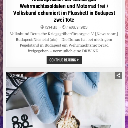
Wehrmachtssoldaten und Motorrad frei /
Volksbund exhumiert im Flussbett in Budapest
zwei Tote
RSS-FEED
7. AUGUST 2026
Volksbund Deutsche Kriegsgräberfürsorge e. V. [Newsroom]
Budapest/Niestetal (ots) – Die Donau hat bei niedrigem
Pegelstand in Budapest ein Wehrmachtsmotorrad
freigegeben – vermutlich eine DKW NZ…
NIEDRIGWASSER
CONTINUE READING
DER
DONAU
GIBT
WEHRMACHTSSOLDATEN
0
6
UND
MOTORRAD
FREI
/
VOLKSBUND
EXHUMIERT
IM
FLUSSBETT
IN
BUDAPEST
ZWEI
TOTE