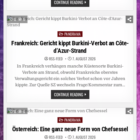
HITZEWELLE:
CONTINUE READING
REKORDTIEF:
RHEIN-
PEGEL
SINKT
0
6
IN
DÜSSELDORF
AUF
PANORAMA
15
Posted
ZENTIMETER
in
Frankreich: Gericht kippt Burkini-Verbot an Côte-
d’Azur-Strand
RSS-FEED
7. AUGUST 2026
In Frankreich verhängen manche Küstenorte Burkini-
Verbote am Strand, obwohl Frankreichs oberstes
Verwaltungsgericht ein solches Verbot schon vor Jahren
kippte. Zur Quelle SZ wechseln Frage/Kommentar zum…
FRANKREICH:
CONTINUE READING
GERICHT
KIPPT
BURKINI-
VERBOT
0
6
AN
CÔTE-
PANORAMA
Posted
D’AZUR-
STRAND
in
Österreich: Eine ganz neue Form von Chefsessel
RSS-FEED
7. AUGUST 2026