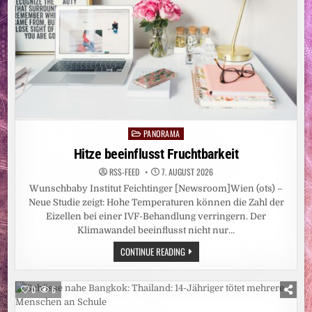
PANORAMA
Posted
in
Hitze beeinflusst Fruchtbarkeit
RSS-FEED
7. AUGUST 2026
Wunschbaby Institut Feichtinger [Newsroom]Wien (ots) –
Neue Studie zeigt: Hohe Temperaturen können die Zahl der
Eizellen bei einer IVF-Behandlung verringern. Der
Klimawandel beeinflusst nicht nur…
HITZE
CONTINUE READING
BEEINFLUSST
FRUCHTBARKEIT
0
6