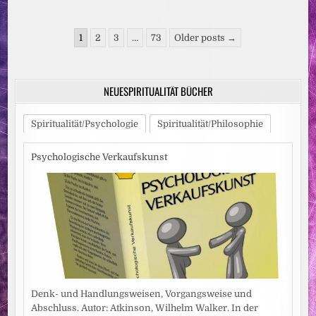
UND
POSTE
DARÜBER
Seitennummerierung
1
2
3
…
73
Older posts →
der
Beiträge
NEUESPIRITUALITÄT BÜCHER
Spiritualität/Psychologie
Spiritualität/Philosophie
Psychologische Verkaufskunst
Denk- und Handlungsweisen, Vorgangsweise und
Abschluss. Autor: Atkinson, Wilhelm Walker. In der