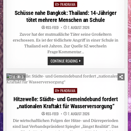
PANORAMA
Posted
in
Schüsse nahe Bangkok: Thailand: 14-Jähriger
tötet mehrere Menschen an Schule
RSS-FEED
7. AUGUST 2026
Zuvor hat der mutmaßliche Täter seine Großeltern
erschossen. Es ist der tödlichste Angriff in einer Schule in
Thailand seit Jahren. Zur Quelle SZ wechseln
Frage/Kommentar…
SCHÜSSE
CONTINUE READING
NAHE
BANGKOK:
THAILAND:
14-
0
9
JÄHRIGER
TÖTET
MEHRERE
PANORAMA
MENSCHEN
Posted
AN
in
Hitzewelle: Städte- und Gemeindebund fordert
SCHULE
„nationalen Kraftakt für Wasserversorgung“
RSS-FEED
7. AUGUST 2026
Die wirtschaftlichen Folgen der Hitze- und Dürreperioden
sind laut Verbandspräsident Spiegler „längst Realität“. Das