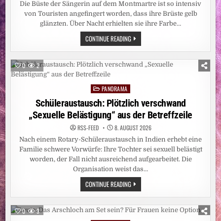
Die Büste der Sängerin auf dem Montmartre ist so intensiv
von Touristen angefingert worden, dass ihre Brüste gelb
glänzten. Über Nacht erhielten sie ihre Farbe…
PARIS:
CONTINUE READING
WER
HAT
DALIDAS
BRÜSTE
0
2
ANGEMALT?
PANORAMA
Posted
in
Schüleraustausch: Plötzlich verschwand
„Sexuelle Belästigung“ aus der Betreffzeile
RSS-FEED
8. AUGUST 2026
Nach einem Rotary-Schüleraustausch in Indien erhebt eine
Familie schwere Vorwürfe: Ihre Tochter sei sexuell belästigt
worden, der Fall nicht ausreichend aufgearbeitet. Die
Organisation weist das…
SCHÜLERAUSTAUSCH:
CONTINUE READING
PLÖTZLICH
VERSCHWAND
„SEXUELLE
BELÄSTIGUNG“
0
3
AUS