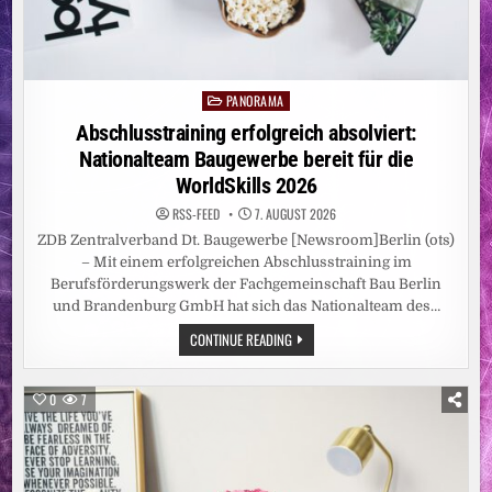
PANORAMA
Posted
in
Abschlusstraining erfolgreich absolviert:
Nationalteam Baugewerbe bereit für die
WorldSkills 2026
RSS-FEED
7. AUGUST 2026
ZDB Zentralverband Dt. Baugewerbe [Newsroom]Berlin (ots)
– Mit einem erfolgreichen Abschlusstraining im
Berufsförderungswerk der Fachgemeinschaft Bau Berlin
und Brandenburg GmbH hat sich das Nationalteam des…
ABSCHLUSSTRAINING
CONTINUE READING
ERFOLGREICH
ABSOLVIERT:
NATIONALTEAM
BAUGEWERBE
0
7
BEREIT
FÜR
DIE
WORLDSKILLS
2026