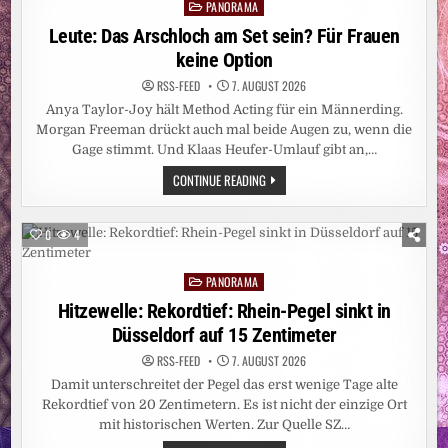
DER
PANORAMA
Posted
BETREFFZEILE
in
Leute: Das Arschloch am Set sein? Für Frauen
keine Option
RSS-FEED
7. AUGUST 2026
Anya Taylor-Joy hält Method Acting für ein Männerding.
Morgan Freeman drückt auch mal beide Augen zu, wenn die
Gage stimmt. Und Klaas Heufer-Umlauf gibt an,…
LEUTE:
CONTINUE READING
DAS
ARSCHLOCH
AM
SET
0
4
SEIN?
FÜR
FRAUEN
PANORAMA
KEINE
Posted
OPTION
in
Hitzewelle: Rekordtief: Rhein-Pegel sinkt in
Düsseldorf auf 15 Zentimeter
RSS-FEED
7. AUGUST 2026
Damit unterschreitet der Pegel das erst wenige Tage alte
Rekordtief von 20 Zentimetern. Es ist nicht der einzige Ort
mit historischen Werten. Zur Quelle SZ…