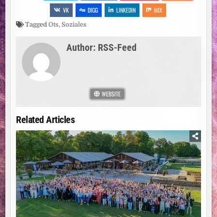
VK
DIGG
LINKEDIN
MIX
Tagged
Ots
,
Soziales
Author:
RSS-Feed
WEBSITE
Related Articles