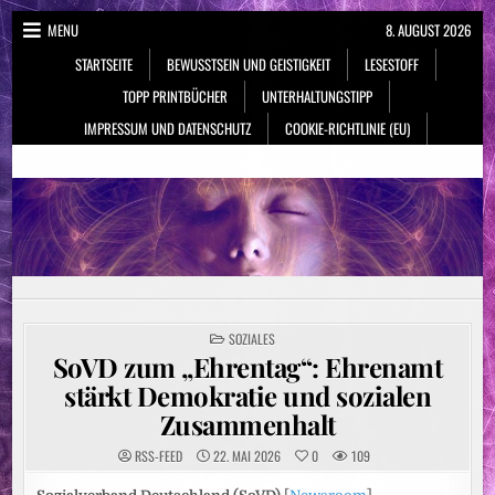
Skip
MENU
8. AUGUST 2026
to
STARTSEITE
BEWUSSTSEIN UND GEISTIGKEIT
LESESTOFF
content
TOPP PRINTBÜCHER
UNTERHALTUNGSTIPP
IMPRESSUM UND DATENSCHUTZ
COOKIE-RICHTLINIE (EU)
NeueSpiritualität.de
Bewusstsein & Geistigkeit
POSTED
SOZIALES
IN
SoVD zum „Ehrentag“: Ehrenamt
stärkt Demokratie und sozialen
Zusammenhalt
RSS-FEED
22. MAI 2026
0
109