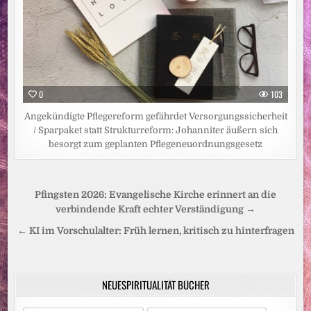
0
103
Angekündigte Pflegereform gefährdet Versorgungssicherheit
/ Sparpaket statt Strukturreform: Johanniter äußern sich
besorgt zum geplanten Pflegeneuordnungsgesetz
Beitragsnavigation
Pfingsten 2026: Evangelische Kirche erinnert an die
verbindende Kraft echter Verständigung →
← KI im Vorschulalter: Früh lernen, kritisch zu hinterfragen
NEUESPIRITUALITÄT BÜCHER