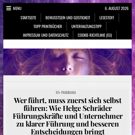
Skip
MENU
6. AUGUST 2026
to
STARTSEITE
BEWUSSTSEIN UND GEISTIGKEIT
LESESTOFF
content
TOPP PRINTBÜCHER
UNTERHALTUNGSTIPP
IMPRESSUM UND DATENSCHUTZ
COOKIE-RICHTLINIE (EU)
NeueSpiritualität.de
Bewusstsein & Geistigkeit
POSTED
PANORAMA
IN
Wer führt, muss zuerst sich selbst
führen: Wie Helge Schräder
Führungskräfte und Unternehmer
zu klarer Führung und besseren
Entscheidungen bringt