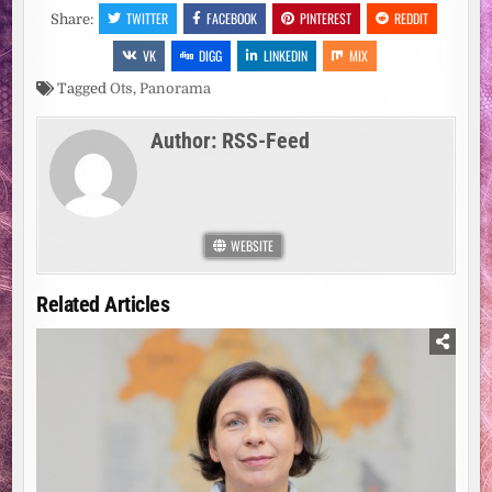
TWITTER
FACEBOOK
PINTEREST
REDDIT
Share:
VK
DIGG
LINKEDIN
MIX
Tagged
Ots
,
Panorama
Author:
RSS-Feed
WEBSITE
Related Articles