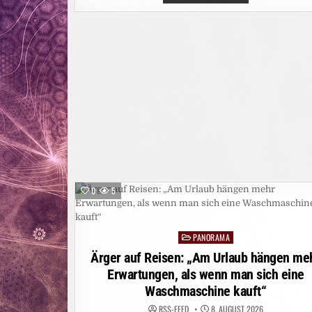
WALDBRAND
AM
GARDASEE:
MEHR
ALS
200
MENSCHEN
IN
SICHERHEIT
GEBRACHT
0
5
PANORAMA
Posted
in
Ärger auf Reisen: „Am Urlaub hängen me
Erwartungen, als wenn man sich eine
Waschmaschine kauft“
RSS-FEED
8. AUGUST 2026