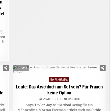
en
s
tet
s) –
hen
ich
0
7
PANORAMA
Posted
in
Leute: Das Arschloch am Set sein? Für Frauen
le
keine Option
RSS-FEED
7. AUGUST 2026
ebt
Anya Taylor-Joy hält Method Acting für ein
uell
Männerding. Morgan Freeman drückt auch mal beide