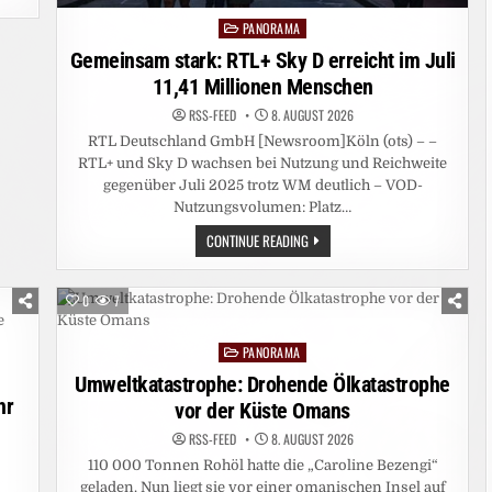
PANORAMA
Posted
in
Gemeinsam stark: RTL+ Sky D erreicht im Juli
11,41 Millionen Menschen
RSS-FEED
8. AUGUST 2026
RTL Deutschland GmbH [Newsroom]Köln (ots) – –
RTL+ und Sky D wachsen bei Nutzung und Reichweite
gegenüber Juli 2025 trotz WM deutlich – VOD-
Nutzungsvolumen: Platz…
GEMEINSAM
CONTINUE READING
STARK:
RTL+
SKY
D
0
7
ERREICHT
IM
JULI
PANORAMA
11,41
Posted
MILLIONEN
in
Umweltkatastrophe: Drohende Ölkatastrophe
MENSCHEN
hr
vor der Küste Omans
RSS-FEED
8. AUGUST 2026
110 000 Tonnen Rohöl hatte die „Caroline Bezengi“
geladen. Nun liegt sie vor einer omanischen Insel auf