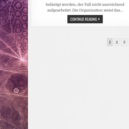
ANGESTIEGEN
–
belästigt worden, der Fall nicht ausreichend
CARITAS
aufgearbeitet. Die Organisation weist das…
STELLT
WEITERE
SCHÜLERAUSTAUSCH:
CONTINUE READING
EBOLA-
PLÖTZLICH
NOTHILFE
VERSCHWAND
BEREIT
„SEXUELLE
UND
BELÄSTIGUNG“
BITTET
AUS
UM
Seitennummerierung
DER
SPENDEN
1
2
3
BETREFFZEILE
der
Beiträge