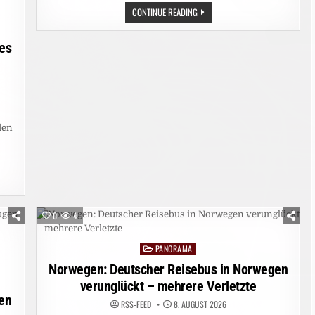
UMWELT:
CONTINUE READING
ABHOLZUNG
IM
AMAZONASGEBIET
des
AUF
ZEHNJAHRESTIEF
den
n
UNG
0
4
PANORAMA
Posted
in
Norwegen: Deutscher Reisebus in Norwegen
verunglückt – mehrere Verletzte
en
RSS-FEED
8. AUGUST 2026