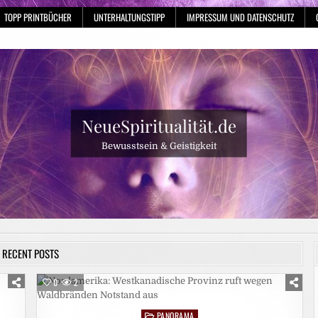
TOPP PRINTBÜCHER
UNTERHALTUNGSTIPP
IMPRESSUM UND DATENSCHUTZ
NeueSpiritualität.de
Bewusstsein & Geistigkeit
RECENT POSTS
0
2
PANORAMA
Posted