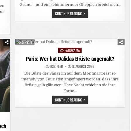
Grund – und ein schimmernder Ölteppich breitet sich…
 zu
vor
UMWELTKATASTROPHE:
CONTINUE READING
DROHENDE
ÖLKATASTROPHE
VOR
DER
KÜSTE
OMANS
0
9
PANORAMA
Posted
in
Paris: Wer hat Dalidas Brüste angemalt?
RSS-FEED
8. AUGUST 2026
Die Büste der Sängerin auf dem Montmartre ist so
intensiv von Touristen angefingert worden, dass ihre
Brüste gelb glänzten. Über Nacht erhielten sie ihre
Farbe…
PARIS:
CONTINUE READING
WER
HAT
DALIDAS
BRÜSTE
ANGEMALT?
och