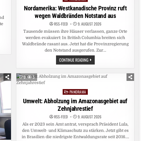
in
Nordamerika: Westkanadische Provinz ruft
wegen Waldbränden Notstand aus
nd
RSS-FEED
9. AUGUST 2026
te
Tausende müssen ihre Häuser verlassen, ganze Orte
werden evakuiert: In British Columbia breiten sich
Waldbrände rasant aus. Jetzt hat die Provinzregierung
den Notstand ausgerufen. Zur…
NORDAMERIKA:
CONTINUE READING
WESTKANADISCHE
PROVINZ
RUFT
WEGEN
0
5
WALDBRÄNDEN
NOTSTAND
AUS
PANORAMA
Posted
in
Umwelt: Abholzung im Amazonasgebiet auf
Zehnjahrestief
RSS-FEED
9. AUGUST 2026
Als er 2023 sein Amt antrat, versprach Präsident Lula,
den Umwelt- und Klimaschutz zu stärken. Jetzt gibt es
in Brasilien die niedrigste Entwaldungsrate seit 2016….