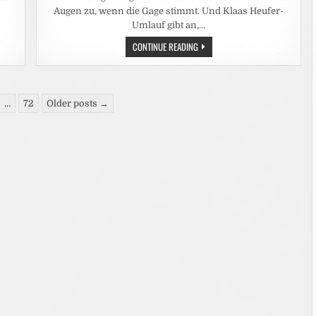
Augen zu, wenn die Gage stimmt. Und Klaas Heufer-
Umlauf gibt an,…
LEUTE:
CONTINUE READING
DAS
ARSCHLOCH
AM
SET
SEIN?
FÜR
…
72
Older posts →
FRAUEN
KEINE
OPTION