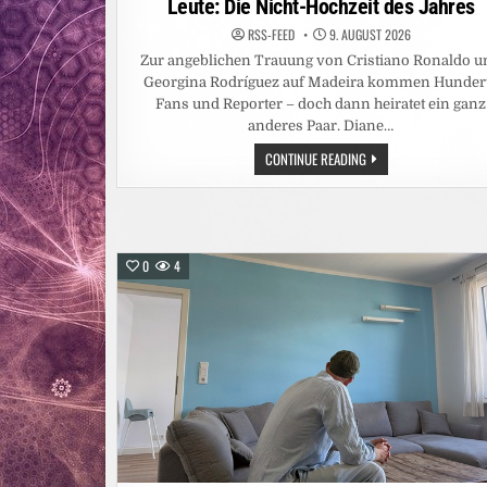
Leute: Die Nicht-Hochzeit des Jahres
RSS-FEED
9. AUGUST 2026
Zur angeblichen Trauung von Cristiano Ronaldo u
Georgina Rodríguez auf Madeira kommen Hunder
Fans und Reporter – doch dann heiratet ein ganz
anderes Paar. Diane…
LEUTE:
CONTINUE READING
DIE
NICHT-
HOCHZEIT
DES
JAHRES
0
4