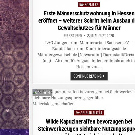
SOZIALES
Posted
in
Erste Männerschutzwohnung in Hessen
eröffnet – weiterer Schritt beim Ausbau 
Gewaltschutzes für Männer
RSS-FEED
9. AUGUST 2026
LAG Jungen- und Männerarbeit Sachsen e.V. –
Bundesfach- und Koordinierungsstelle
Männergewaltschutz [Newsroom] Darmstadt/Dres
(ots) – Ab dem 10. August finden erstmals auch i
Hessen von…
ERSTE
CONTINUE READING
MÄNNERSCHUTZWOHN
IN
HESSEN
ERÖFFNET
0
4
–
WEITERER
SCHRITT
BEIM
AUSBAU
SPIRITUALITÄT
Posted
DES
GEWALTSCHUTZES
in
Wilde Kapuzineraffen bevorzugen bei
FÜR
MÄNNER
Steinwerkzeugen sichtbare Nutzungsspur