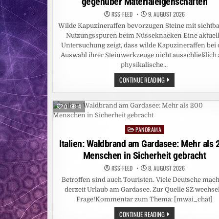
gegenüber Materialeigenschaften
RSS-FEED
9. AUGUST 2026
Wilde Kapuzineraffen bevorzugen Steine mit sichtb
Nutzungsspuren beim Nüsseknacken Eine aktuel
Untersuchung zeigt, dass wilde Kapuzineraffen bei 
Auswahl ihrer Steinwerkzeuge nicht ausschließlich 
physikalische…
WILDE
CONTINUE READING
KAPUZINERAFFEN
BEVORZUGEN
BEI
STEINWERKZEUGEN
0
4
SICHTBARE
NUTZUNGSSPUREN
GEGENÜBER
PANORAMA
MATERIALEIGENSCHAFT
Posted
in
Italien: Waldbrand am Gardasee: Mehr als 
Menschen in Sicherheit gebracht
RSS-FEED
8. AUGUST 2026
Betroffen sind auch Touristen. Viele Deutsche mac
derzeit Urlaub am Gardasee. Zur Quelle SZ wechse
Frage/Kommentar zum Thema: [mwai_chat]
ITALIEN:
CONTINUE READING