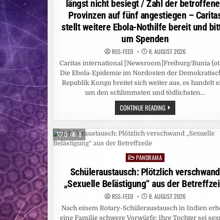
längst nicht besiegt / Zahl der betroffen
Provinzen auf fünf angestiegen – Carita
stellt weitere Ebola-Nothilfe bereit und bit
um Spenden
RSS-FEED
8. AUGUST 2026
Caritas international [Newsroom]Freiburg/Bunia (ot
Die Ebola-Epidemie im Nordosten der Demokratisc
Republik Kongo breitet sich weiter aus, es handelt s
um den schlimmsten und tödlichsten…
CARITAS:
CONTINUE READING
EBOLA-
EPIDEMIE
IN
DER
0
8
DR
KONGO
NOCH
PANORAMA
LÄNGST
Posted
NICHT
in
Schüleraustausch: Plötzlich verschwand
BESIEGT
/
„Sexuelle Belästigung“ aus der Betreffzei
ZAHL
DER
BETROFFENEN
RSS-FEED
8. AUGUST 2026
PROVINZEN
Nach einem Rotary-Schüleraustausch in Indien erh
AUF
FÜNF
eine Familie schwere Vorwürfe: Ihre Tochter sei sex