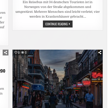
Ein Reisebus mit 34 deutschen Touristen ist in
Norwegen von der Straße abgekommen und
umgestürzt. Mehrere Menschen sind leicht verletzt, vier
aren
werden in Krankenhäuser gebracht….
le
der
NORWEGEN:
CONTINUE READING
DEUTSCHER
auf
REISEBUS
IN
NORWEGEN
VERUNGLÜCKT
–
MEHRERE
VERLETZTE
0
5
EN
200
hen
ln