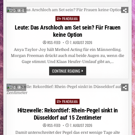
VERSCHWAND
„SEXUELLE
BELÄSTIGUNG“
0
6
AUS
DER
PANORAMA
Posted
BETREFFZEILE
in
Leute: Das Arschloch am Set sein? Für Frauen
keine Option
RSS-FEED
7. AUGUST 2026
Anya Taylor-Joy hält Method Acting für ein Männerding.
Morgan Freeman drückt auch mal beide Augen zu, wenn die
Gage stimmt. Und Klaas Heufer-Umlauf gibt an,…
LEUTE:
CONTINUE READING
DAS
ARSCHLOCH
AM
SET
0
7
SEIN?
FÜR
FRAUEN
PANORAMA
KEINE
Posted
OPTION
in
Hitzewelle: Rekordtief: Rhein-Pegel sinkt in
Düsseldorf auf 15 Zentimeter
RSS-FEED
7. AUGUST 2026
Damit unterschreitet der Pegel das erst wenige Tage alte