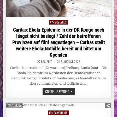
SOZIALES
Posted
in
Caritas: Ebola-Epidemie in der DR Kongo noch
längst nicht besiegt / Zahl der betroffenen
Provinzen auf fünf angestiegen – Caritas stellt
weitere Ebola-Nothilfe bereit und bittet um
Spenden
RSS-FEED
8. AUGUST 2026
Caritas international [Newsroom]Freiburg/Bunia (ots) – Die
Ebola-Epidemie im Nordosten der Demokratischen
Republik Kongo breitet sich weiter aus, es handelt sich um
den schlimmsten und tödlichsten…
CARITAS:
CONTINUE READING
EBOLA-
EPIDEMIE
IN
DER
0
8
DR
KONGO
PANORAMA
Posted
NOCH