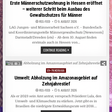
in
Erste Männerschutzwohnung in Hessen eröffnet
– weiterer Schritt beim Ausbau des
Gewaltschutzes für Männer
RSS-FEED
9. AUGUST 2026
LAG Jungen- und Männerarbeit Sachsen e.V. – Bundesfach-
und Koordinierungsstelle Männergewaltschutz [Newsroom]
Darmstadt/Dresden (ots) – Ab dem 10. August finden
erstmals auch in Hessen von…
ERSTE
CONTINUE READING
MÄNNERSCHUTZWOHNUNG
IN
HESSEN
ERÖFFNET
0
3
–
WEITERER
PANORAMA
Posted
SCHRITT
BEIM
in
Umwelt: Abholzung im Amazonasgebiet auf
AUSBAU
DES
Zehnjahrestief
GEWALTSCHUTZES
FÜR
RSS-FEED
9. AUGUST 2026
MÄNNER
Als er 2023 sein Amt antrat, versprach Präsident Lula, den
Umwelt- und Klimaschutz zu stärken. Jetzt gibt es in
Brasilien die niedrigste Entwaldungsrate seit 2016….