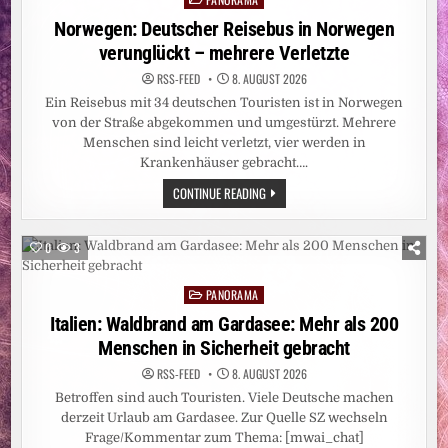
MATERIALEIGENSCHAFTEN
in
Norwegen: Deutscher Reisebus in Norwegen
verunglückt – mehrere Verletzte
RSS-FEED
8. AUGUST 2026
Ein Reisebus mit 34 deutschen Touristen ist in Norwegen
von der Straße abgekommen und umgestürzt. Mehrere
Menschen sind leicht verletzt, vier werden in
Krankenhäuser gebracht….
NORWEGEN:
CONTINUE READING
DEUTSCHER
REISEBUS
IN
NORWEGEN
0
3
VERUNGLÜCKT
–
MEHRERE
PANORAMA
VERLETZTE
Posted
in
Italien: Waldbrand am Gardasee: Mehr als 200
Menschen in Sicherheit gebracht
RSS-FEED
8. AUGUST 2026
Betroffen sind auch Touristen. Viele Deutsche machen
derzeit Urlaub am Gardasee. Zur Quelle SZ wechseln
Frage/Kommentar zum Thema: [mwai_chat]