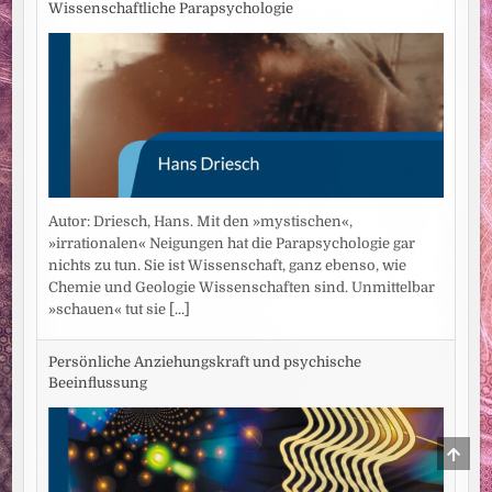
Wissenschaftliche Parapsychologie
Autor: Driesch, Hans. Mit den »mystischen«,
»irrationalen« Neigungen hat die Parapsychologie gar
nichts zu tun. Sie ist Wissenschaft, ganz ebenso, wie
Chemie und Geologie Wissenschaften sind. Unmittelbar
»schauen« tut sie
[...]
Persönliche Anziehungskraft und psychische
Beeinflussung
SCRO
TO
TOP