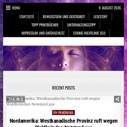
Skip
MENU
9. AUGUST 2026
to
STARTSEITE
BEWUSSTSEIN UND GEISTIGKEIT
LESESTOFF
content
TOPP PRINTBÜCHER
UNTERHALTUNGSTIPP
IMPRESSUM UND DATENSCHUTZ
COOKIE-RICHTLINIE (EU)
NeueSpiritualität.de
Bewusstsein & Geistigkeit
RECENT POSTS
0
0
PANORAMA
Posted
in
Nordamerika: Westkanadische Provinz ruft wegen