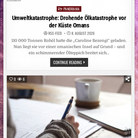
MEHR
ERWARTUNGEN,
PANORAMA
ALS
Posted
WENN
in
Umweltkatastrophe: Drohende Ölkatastrophe vor
MAN
SICH
der Küste Omans
EINE
WASCHMASCHINE
KAUFT“
RSS-FEED
8. AUGUST 2026
110 000 Tonnen Rohöl hatte die „Caroline Bezengi“ geladen.
Nun liegt sie vor einer omanischen Insel auf Grund – und
ein schimmernder Ölteppich breitet sich…
UMWELTKATASTROPHE:
CONTINUE READING
DROHENDE
ÖLKATASTROPHE
VOR
DER
0
6
KÜSTE
OMANS