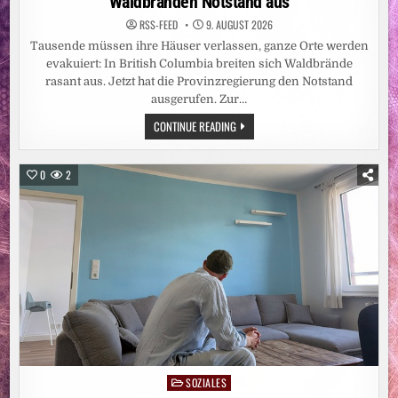
Waldbränden Notstand aus
RSS-FEED
9. AUGUST 2026
Tausende müssen ihre Häuser verlassen, ganze Orte werden
evakuiert: In British Columbia breiten sich Waldbrände
rasant aus. Jetzt hat die Provinzregierung den Notstand
ausgerufen. Zur…
NORDAMERIKA:
CONTINUE READING
WESTKANADISCHE
PROVINZ
RUFT
WEGEN
0
2
WALDBRÄNDEN
NOTSTAND
AUS
SOZIALES
Posted