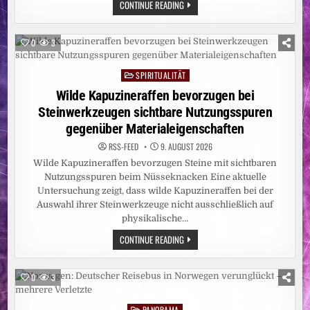
UMWELT:
CONTINUE READING
ABHOLZUNG
IM
AMAZONASGEBIET
AUF
0
3
ZEHNJAHRESTIEF
SPIRITUALITÄT
Posted
in
Wilde Kapuzineraffen bevorzugen bei
Steinwerkzeugen sichtbare Nutzungsspuren
gegenüber Materialeigenschaften
RSS-FEED
9. AUGUST 2026
Wilde Kapuzineraffen bevorzugen Steine mit sichtbaren
Nutzungsspuren beim Nüsseknacken Eine aktuelle
Untersuchung zeigt, dass wilde Kapuzineraffen bei der
Auswahl ihrer Steinwerkzeuge nicht ausschließlich auf
physikalische…
WILDE
CONTINUE READING
KAPUZINERAFFEN
BEVORZUGEN
BEI
STEINWERKZEUGEN
0
3
SICHTBARE
NUTZUNGSSPUREN
GEGENÜBER
PANORAMA
Posted