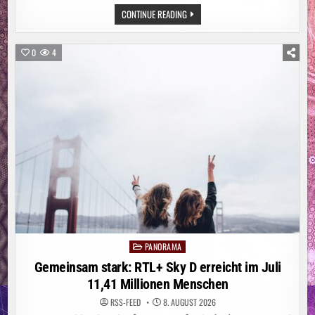
ITALIEN:
CONTINUE READING
WALDBRAND
AM
GARDASEE:
MEHR
0
4
ALS
200
MENSCHEN
IN
SICHERHEIT
GEBRACHT
PANORAMA
Posted
in
Gemeinsam stark: RTL+ Sky D erreicht im Juli
11,41 Millionen Menschen
RSS-FEED
8. AUGUST 2026