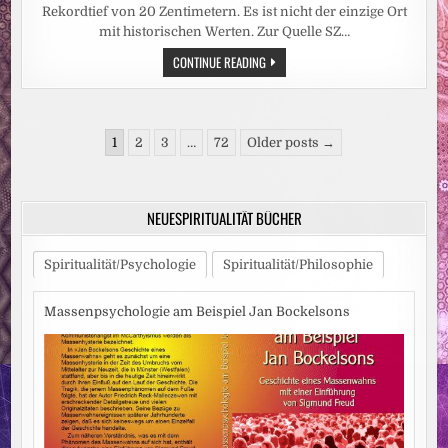
Rekordtief von 20 Zentimetern. Es ist nicht der einzige Ort
mit historischen Werten. Zur Quelle SZ…
HITZEWELLE:
CONTINUE READING
REKORDTIEF:
RHEIN-
PEGEL
SINKT
IN
Seitennummerierung
DÜSSELDORF
1
2
3
…
72
Older posts →
AUF
der
15
ZENTIMETER
Beiträge
NEUESPIRITUALITÄT BÜCHER
Spiritualität/Psychologie
Spiritualität/Philosophie
Massenpsychologie am Beispiel Jan Bockelsons