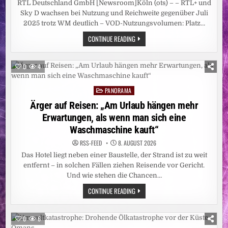
RTL Deutschland GmbH [Newsroom]Köln (ots) – – RTL+ und
Sky D wachsen bei Nutzung und Reichweite gegenüber Juli
2025 trotz WM deutlich – VOD-Nutzungsvolumen: Platz…
GEMEINSAM
CONTINUE READING
STARK:
RTL+
SKY
D
0
4
ERREICHT
IM
JULI
PANORAMA
11,41
Posted
MILLIONEN
in
Ärger auf Reisen: „Am Urlaub hängen mehr
MENSCHEN
Erwartungen, als wenn man sich eine
Waschmaschine kauft“
RSS-FEED
8. AUGUST 2026
Das Hotel liegt neben einer Baustelle, der Strand ist zu weit
entfernt – in solchen Fällen ziehen Reisende vor Gericht.
Und wie stehen die Chancen…
ÄRGER
CONTINUE READING
AUF
REISEN:
„AM
URLAUB
0
6
HÄNGEN