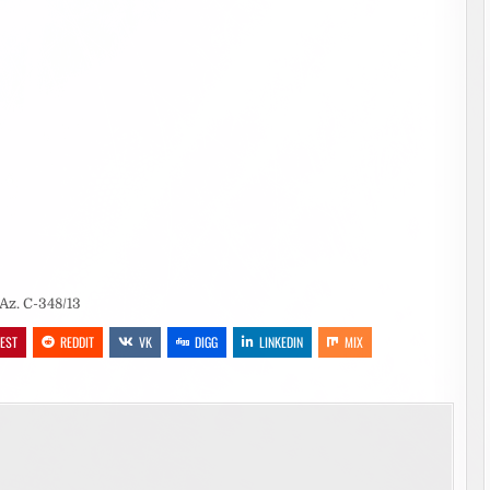
Az. C-348/13
REST
REDDIT
VK
DIGG
LINKEDIN
MIX