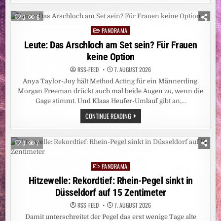
VERSCHWAND
„SEXUELLE
BELÄSTIGUNG“
0
6
AUS
DER
PANORAMA
Posted
BETREFFZEILE
in
Leute: Das Arschloch am Set sein? Für Frauen
keine Option
RSS-FEED
7. AUGUST 2026
Anya Taylor-Joy hält Method Acting für ein Männerding.
Morgan Freeman drückt auch mal beide Augen zu, wenn die
Gage stimmt. Und Klaas Heufer-Umlauf gibt an,…
LEUTE:
CONTINUE READING
DAS
ARSCHLOCH
AM
SET
0
7
SEIN?
FÜR
FRAUEN
PANORAMA
KEINE
Posted
OPTION
in
Hitzewelle: Rekordtief: Rhein-Pegel sinkt in
Düsseldorf auf 15 Zentimeter
RSS-FEED
7. AUGUST 2026
Damit unterschreitet der Pegel das erst wenige Tage alte