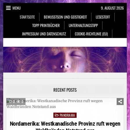
Skip
MENU
9. AUGUST 2026
to
STARTSEITE
BEWUSSTSEIN UND GEISTIGKEIT
LESESTOFF
content
TOPP PRINTBÜCHER
UNTERHALTUNGSTIPP
IMPRESSUM UND DATENSCHUTZ
COOKIE-RICHTLINIE (EU)
NeueSpiritualität.de
Bewusstsein & Geistigkeit
RECENT POSTS
0
0
PANORAMA
Posted
in
Nordamerika: Westkanadische Provinz ruft wegen