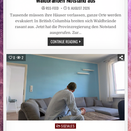
Waldbränden Notstand aus
RSS-FEED
9. AUGUST 2026
Tausende müssen ihre Häuser verlassen, ganze Orte werden
evakuiert: In British Columbia breiten sich Waldbrände
rasant aus. Jetzt hat die Provinzregierung den Notstand
ausgerufen. Zur…
NORDAMERIKA:
CONTINUE READING
WESTKANADISCHE
PROVINZ
RUFT
WEGEN
0
2
WALDBRÄNDEN
NOTSTAND
AUS
SOZIALES
Posted