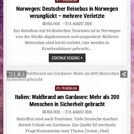
MATERIALEIGENSCHAFTEN
in
Norwegen: Deutscher Reisebus in Norwegen
verunglückt – mehrere Verletzte
RSS-FEED
8. AUGUST 2026
Ein Reisebus mit 34 deutschen Touristen ist in Norwegen
von der Straße abgekommen und umgestürzt. Mehrere
Menschen sind leicht verletzt, vier werden in
Krankenhäuser gebracht….
NORWEGEN:
CONTINUE READING
DEUTSCHER
REISEBUS
IN
NORWEGEN
0
3
VERUNGLÜCKT
–
MEHRERE
PANORAMA
VERLETZTE
Posted
in
Italien: Waldbrand am Gardasee: Mehr als 200
Menschen in Sicherheit gebracht
RSS-FEED
8. AUGUST 2026
Betroffen sind auch Touristen. Viele Deutsche machen
derzeit Urlaub am Gardasee. Zur Quelle SZ wechseln
Frage/Kommentar zum Thema: [mwai_chat]