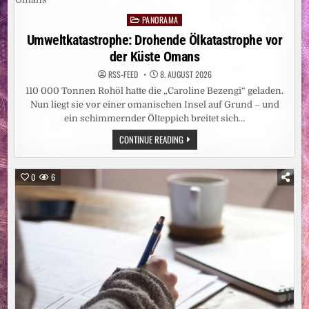
MEHR
ERWARTUNGEN,
PANORAMA
ALS
Posted
WENN
in
Umweltkatastrophe: Drohende Ölkatastrophe vor
MAN
SICH
der Küste Omans
EINE
WASCHMASCHINE
KAUFT“
RSS-FEED
8. AUGUST 2026
110 000 Tonnen Rohöl hatte die „Caroline Bezengi“ geladen.
Nun liegt sie vor einer omanischen Insel auf Grund – und
ein schimmernder Ölteppich breitet sich…
UMWELTKATASTROPHE:
CONTINUE READING
DROHENDE
ÖLKATASTROPHE
VOR
DER
0
6
KÜSTE
OMANS