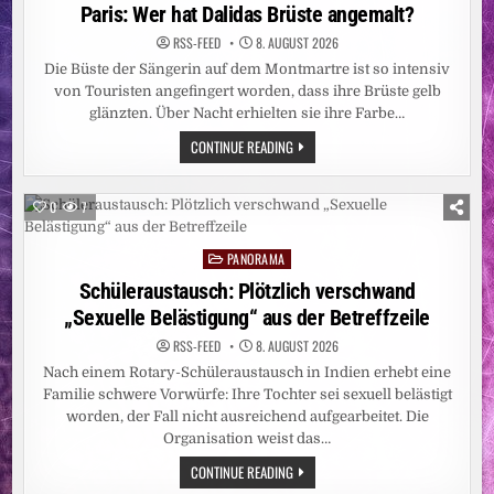
LÄNGST
in
Paris: Wer hat Dalidas Brüste angemalt?
NICHT
BESIEGT
RSS-FEED
8. AUGUST 2026
/
ZAHL
Die Büste der Sängerin auf dem Montmartre ist so intensiv
DER
BETROFFENEN
von Touristen angefingert worden, dass ihre Brüste gelb
PROVINZEN
glänzten. Über Nacht erhielten sie ihre Farbe…
AUF
FÜNF
PARIS:
CONTINUE READING
ANGESTIEGEN
WER
–
HAT
CARITAS
DALIDAS
STELLT
BRÜSTE
WEITERE
0
7
ANGEMALT?
EBOLA-
NOTHILFE
BEREIT
PANORAMA
Posted
UND
BITTET
in
Schüleraustausch: Plötzlich verschwand
UM
SPENDEN
„Sexuelle Belästigung“ aus der Betreffzeile
RSS-FEED
8. AUGUST 2026
Nach einem Rotary-Schüleraustausch in Indien erhebt eine
Familie schwere Vorwürfe: Ihre Tochter sei sexuell belästigt
worden, der Fall nicht ausreichend aufgearbeitet. Die
Organisation weist das…
SCHÜLERAUSTAUSCH:
CONTINUE READING
PLÖTZLICH