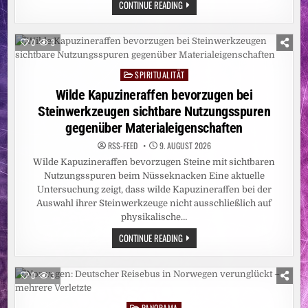
UMWELT:
CONTINUE READING
ABHOLZUNG
IM
AMAZONASGEBIET
AUF
0
3
ZEHNJAHRESTIEF
SPIRITUALITÄT
Posted
in
Wilde Kapuzineraffen bevorzugen bei
Steinwerkzeugen sichtbare Nutzungsspuren
gegenüber Materialeigenschaften
RSS-FEED
9. AUGUST 2026
Wilde Kapuzineraffen bevorzugen Steine mit sichtbaren
Nutzungsspuren beim Nüsseknacken Eine aktuelle
Untersuchung zeigt, dass wilde Kapuzineraffen bei der
Auswahl ihrer Steinwerkzeuge nicht ausschließlich auf
physikalische…
WILDE
CONTINUE READING
KAPUZINERAFFEN
BEVORZUGEN
BEI
STEINWERKZEUGEN
0
3
SICHTBARE
NUTZUNGSSPUREN
GEGENÜBER
PANORAMA
Posted