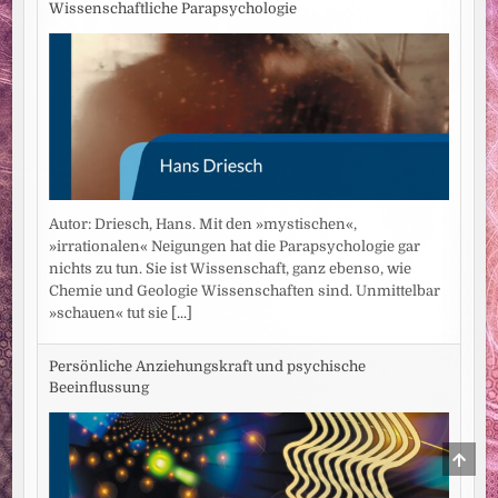
Wissenschaftliche Parapsychologie
Autor: Driesch, Hans. Mit den »mystischen«,
»irrationalen« Neigungen hat die Parapsychologie gar
nichts zu tun. Sie ist Wissenschaft, ganz ebenso, wie
Chemie und Geologie Wissenschaften sind. Unmittelbar
»schauen« tut sie
[...]
Persönliche Anziehungskraft und psychische
Beeinflussung
SCRO
TO
TOP