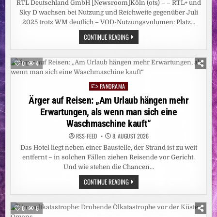
RTL Deutschland GmbH [Newsroom]Köln (ots) – – RTL+ und
Sky D wachsen bei Nutzung und Reichweite gegenüber Juli
2025 trotz WM deutlich – VOD-Nutzungsvolumen: Platz…
GEMEINSAM
CONTINUE READING
STARK:
RTL+
SKY
D
0
4
ERREICHT
IM
JULI
PANORAMA
11,41
Posted
MILLIONEN
in
Ärger auf Reisen: „Am Urlaub hängen mehr
MENSCHEN
Erwartungen, als wenn man sich eine
Waschmaschine kauft“
RSS-FEED
8. AUGUST 2026
Das Hotel liegt neben einer Baustelle, der Strand ist zu weit
entfernt – in solchen Fällen ziehen Reisende vor Gericht.
Und wie stehen die Chancen…
ÄRGER
CONTINUE READING
AUF
REISEN:
„AM
URLAUB
0
6
HÄNGEN