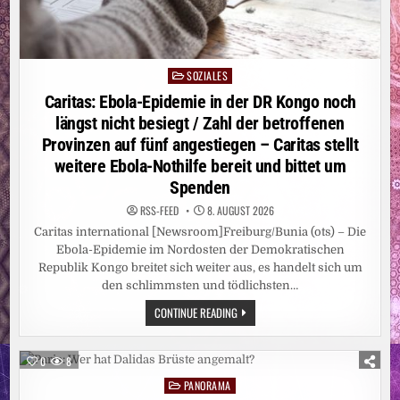
SOZIALES
Posted
in
Caritas: Ebola-Epidemie in der DR Kongo noch
längst nicht besiegt / Zahl der betroffenen
Provinzen auf fünf angestiegen – Caritas stellt
weitere Ebola-Nothilfe bereit und bittet um
Spenden
RSS-FEED
8. AUGUST 2026
Caritas international [Newsroom]Freiburg/Bunia (ots) – Die
Ebola-Epidemie im Nordosten der Demokratischen
Republik Kongo breitet sich weiter aus, es handelt sich um
den schlimmsten und tödlichsten…
CARITAS:
CONTINUE READING
EBOLA-
EPIDEMIE
IN
DER
0
8
DR
KONGO
PANORAMA
Posted
NOCH