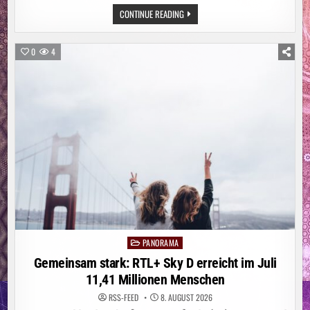
ITALIEN:
CONTINUE READING
WALDBRAND
AM
GARDASEE:
MEHR
0
4
ALS
200
MENSCHEN
IN
SICHERHEIT
GEBRACHT
PANORAMA
Posted
in
Gemeinsam stark: RTL+ Sky D erreicht im Juli
11,41 Millionen Menschen
RSS-FEED
8. AUGUST 2026