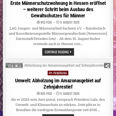
in
Erste Männerschutzwohnung in Hessen eröffnet
– weiterer Schritt beim Ausbau des
Gewaltschutzes für Männer
RSS-FEED
9. AUGUST 2026
LAG Jungen- und Männerarbeit Sachsen e.V. – Bundesfach-
und Koordinierungsstelle Männergewaltschutz [Newsroom]
Darmstadt/Dresden (ots) – Ab dem 10. August finden
erstmals auch in Hessen von…
ERSTE
CONTINUE READING
MÄNNERSCHUTZWOHNUNG
IN
HESSEN
ERÖFFNET
0
3
–
WEITERER
PANORAMA
Posted
SCHRITT
BEIM
in
Umwelt: Abholzung im Amazonasgebiet auf
AUSBAU
DES
Zehnjahrestief
GEWALTSCHUTZES
FÜR
RSS-FEED
9. AUGUST 2026
MÄNNER
Als er 2023 sein Amt antrat, versprach Präsident Lula, den
Umwelt- und Klimaschutz zu stärken. Jetzt gibt es in
Brasilien die niedrigste Entwaldungsrate seit 2016….