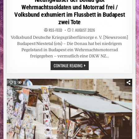
Wehrmachtssoldaten und Motorrad frei /
Volksbund exhumiert im Flussbett in Budapest
zwei Tote
RSS-FEED
7. AUGUST 2026
Volksbund Deutsche Kriegsgräberfürsorge e. V. [Newsroom]
Budapest/Niestetal (ots) – Die Donau hat bei niedrigem
Pegelstand in Budapest ein Wehrmachtsmotorrad
freigegeben – vermutlich eine DKW NZ…
NIEDRIGWASSER
CONTINUE READING
DER
DONAU
GIBT
WEHRMACHTSSOLDATEN
0
8
UND
MOTORRAD
FREI
/
VOLKSBUND
EXHUMIERT
IM
FLUSSBETT
IN
BUDAPEST
ZWEI
TOTE