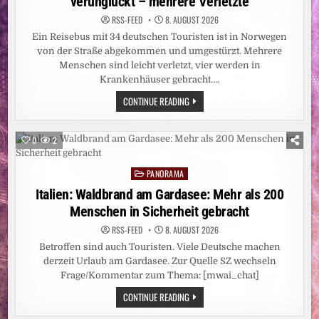
verunglückt – mehrere Verletzte
RSS-FEED
8. AUGUST 2026
Ein Reisebus mit 34 deutschen Touristen ist in Norwegen
von der Straße abgekommen und umgestürzt. Mehrere
Menschen sind leicht verletzt, vier werden in
Krankenhäuser gebracht….
NORWEGEN:
CONTINUE READING
DEUTSCHER
REISEBUS
IN
NORWEGEN
0
2
VERUNGLÜCKT
–
MEHRERE
PANORAMA
VERLETZTE
Posted
in
Italien: Waldbrand am Gardasee: Mehr als 200
Menschen in Sicherheit gebracht
RSS-FEED
8. AUGUST 2026
Betroffen sind auch Touristen. Viele Deutsche machen
derzeit Urlaub am Gardasee. Zur Quelle SZ wechseln
Frage/Kommentar zum Thema: [mwai_chat]
ITALIEN:
CONTINUE READING
WALDBRAND
AM