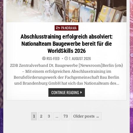
PANORAMA
Posted
in
Abschlusstraining erfolgreich absolviert:
Nationalteam Baugewerbe bereit für die
WorldSkills 2026
RSS-FEED
7. AUGUST 2026
ZDB Zentralverband Dt. Baugewerbe [Newsroom]Berlin (ots)
– Mit einem erfolgreichen Abschlusstraining im
Berufsförderungswerk der Fachgemeinschaft Bau Berlin
und Brandenburg GmbH hat sich das Nationalteam des…
ABSCHLUSSTRAINING
CONTINUE READING
ERFOLGREICH
ABSOLVIERT:
NATIONALTEAM
BAUGEWERBE
BEREIT
Seitennummerierung
FÜR
1
2
3
…
73
Older posts →
DIE
der
WORLDSKILLS
2026
Beiträge