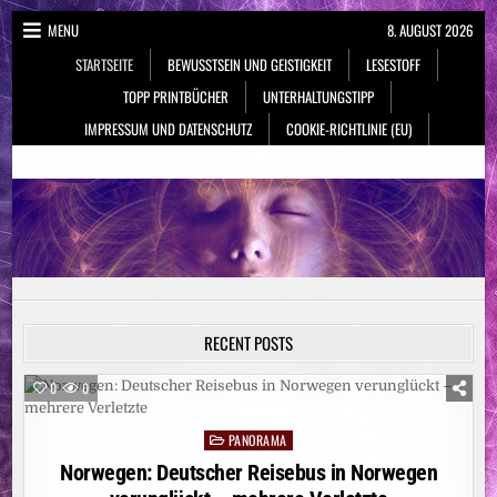
Skip
MENU
8. AUGUST 2026
to
STARTSEITE
BEWUSSTSEIN UND GEISTIGKEIT
LESESTOFF
content
TOPP PRINTBÜCHER
UNTERHALTUNGSTIPP
IMPRESSUM UND DATENSCHUTZ
COOKIE-RICHTLINIE (EU)
NeueSpiritualität.de
Bewusstsein & Geistigkeit
RECENT POSTS
0
0
PANORAMA
Posted
in
Norwegen: Deutscher Reisebus in Norwegen