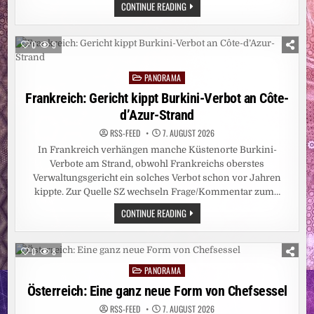
HITZEWELLE:
CONTINUE READING
REKORDTIEF:
RHEIN-
PEGEL
SINKT
0
9
IN
DÜSSELDORF
AUF
PANORAMA
15
Posted
ZENTIMETER
in
Frankreich: Gericht kippt Burkini-Verbot an Côte-
d’Azur-Strand
RSS-FEED
7. AUGUST 2026
In Frankreich verhängen manche Küstenorte Burkini-
Verbote am Strand, obwohl Frankreichs oberstes
Verwaltungsgericht ein solches Verbot schon vor Jahren
kippte. Zur Quelle SZ wechseln Frage/Kommentar zum…
FRANKREICH:
CONTINUE READING
GERICHT
KIPPT
BURKINI-
VERBOT
0
8
AN
CÔTE-
PANORAMA
Posted
D’AZUR-
STRAND
in
Österreich: Eine ganz neue Form von Chefsessel
RSS-FEED
7. AUGUST 2026