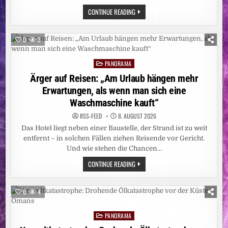
GEMEINSAM
CONTINUE READING
STARK:
RTL+
SKY
D
0
3
ERREICHT
IM
JULI
PANORAMA
11,41
Posted
MILLIONEN
in
Ärger auf Reisen: „Am Urlaub hängen mehr
MENSCHEN
Erwartungen, als wenn man sich eine
Waschmaschine kauft“
RSS-FEED
8. AUGUST 2026
Das Hotel liegt neben einer Baustelle, der Strand ist zu weit
entfernt – in solchen Fällen ziehen Reisende vor Gericht.
Und wie stehen die Chancen…
ÄRGER
CONTINUE READING
AUF
REISEN:
„AM
URLAUB
0
4
HÄNGEN
MEHR
ERWARTUNGEN,
PANORAMA
ALS
Posted
WENN
in