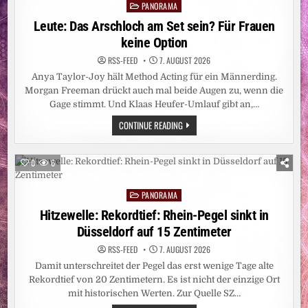
DER
PANORAMA
Posted
BETREFFZEILE
in
Leute: Das Arschloch am Set sein? Für Frauen
keine Option
RSS-FEED
7. AUGUST 2026
Anya Taylor-Joy hält Method Acting für ein Männerding.
Morgan Freeman drückt auch mal beide Augen zu, wenn die
Gage stimmt. Und Klaas Heufer-Umlauf gibt an,…
LEUTE:
CONTINUE READING
DAS
ARSCHLOCH
AM
SET
0
6
SEIN?
FÜR
FRAUEN
PANORAMA
KEINE
Posted
OPTION
in
Hitzewelle: Rekordtief: Rhein-Pegel sinkt in
Düsseldorf auf 15 Zentimeter
RSS-FEED
7. AUGUST 2026
Damit unterschreitet der Pegel das erst wenige Tage alte
Rekordtief von 20 Zentimetern. Es ist nicht der einzige Ort
mit historischen Werten. Zur Quelle SZ…