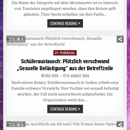
ZAHL
Die Büste der Sängerin auf dem Montmartre ist so intensiv
DER
BETROFFENEN
von Touristen angefingert worden, dass ihre Brüste gelb
PROVINZEN
glänzten. Über Nacht erhielten sie ihre Farbe…
AUF
FÜNF
PARIS:
CONTINUE READING
ANGESTIEGEN
WER
–
HAT
CARITAS
DALIDAS
STELLT
BRÜSTE
WEITERE
0
4
ANGEMALT?
EBOLA-
NOTHILFE
BEREIT
PANORAMA
Posted
UND
BITTET
in
Schüleraustausch: Plötzlich verschwand
UM
SPENDEN
„Sexuelle Belästigung“ aus der Betreffzeile
RSS-FEED
8. AUGUST 2026
Nach einem Rotary-Schüleraustausch in Indien erhebt eine
Familie schwere Vorwürfe: Ihre Tochter sei sexuell belästigt
worden, der Fall nicht ausreichend aufgearbeitet. Die
Organisation weist das…
SCHÜLERAUSTAUSCH:
CONTINUE READING
PLÖTZLICH
VERSCHWAND
„SEXUELLE
BELÄSTIGUNG“
0
5
AUS