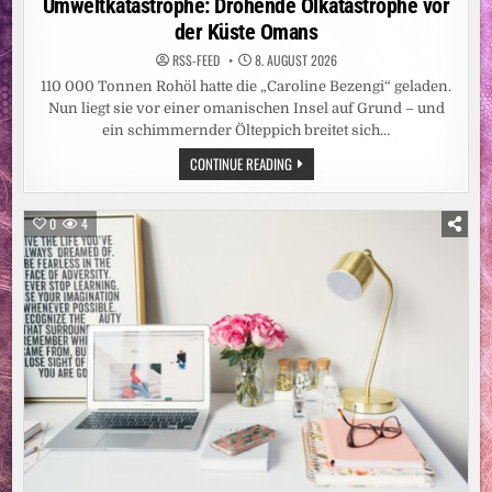
Umweltkatastrophe: Drohende Ölkatastrophe vor
MAN
SICH
der Küste Omans
EINE
WASCHMASCHINE
KAUFT“
RSS-FEED
8. AUGUST 2026
110 000 Tonnen Rohöl hatte die „Caroline Bezengi“ geladen.
Nun liegt sie vor einer omanischen Insel auf Grund – und
ein schimmernder Ölteppich breitet sich…
UMWELTKATASTROPHE:
CONTINUE READING
DROHENDE
ÖLKATASTROPHE
VOR
DER
0
4
KÜSTE
OMANS