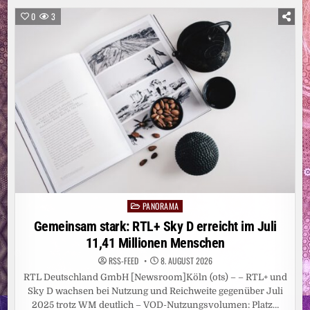
GARDASEE:
MEHR
0
3
ALS
200
MENSCHEN
IN
SICHERHEIT
GEBRACHT
PANORAMA
Posted
in
Gemeinsam stark: RTL+ Sky D erreicht im Juli
11,41 Millionen Menschen
RSS-FEED
8. AUGUST 2026
RTL Deutschland GmbH [Newsroom]Köln (ots) – – RTL+ und
Sky D wachsen bei Nutzung und Reichweite gegenüber Juli
2025 trotz WM deutlich – VOD-Nutzungsvolumen: Platz…