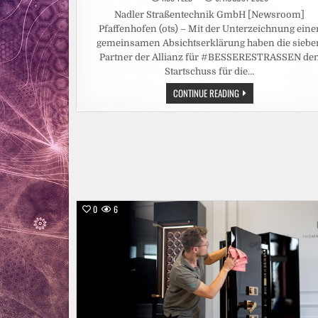
Nadler Straßentechnik GmbH [Newsroom]
Pfaffenhofen (ots) – Mit der Unterzeichnung eine
gemeinsamen Absichtserklärung haben die siebe
Partner der Allianz für #BESSERESTRASSEN de
Startschuss für die…
MIT
CONTINUE READING
VEREINTEN
KRÄFTEN
FÜR
DEN
STRASSENERHALT /
A
LLIANZ F
ÜR #
BESSERESTRASSEN G
EGRÜNDET
0
6