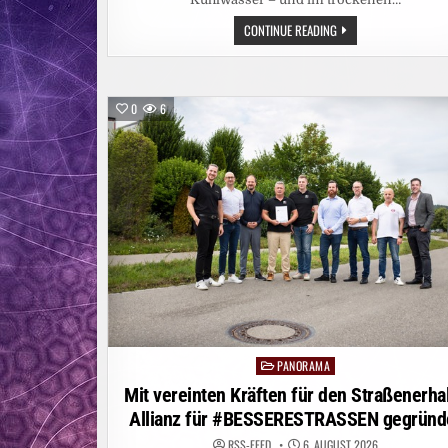
NIEDRIGE
CONTINUE READING
WASSERSTÄNDE:
AUF
REKORDTIEF
0
6
PANORAMA
Posted
in
Mit vereinten Kräften für den Straßenerhal
Allianz für #BESSERESTRASSEN gegründ
RSS-FEED
6. AUGUST 2026