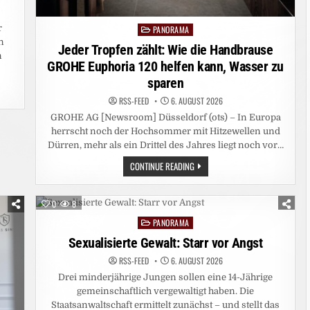
r
PANORAMA
Posted
n
in
Jeder Tropfen zählt: Wie die Handbrause
n
GROHE Euphoria 120 helfen kann, Wasser zu
sparen
RSS-FEED
6. AUGUST 2026
GROHE AG [Newsroom] Düsseldorf (ots) – In Europa
herrscht noch der Hochsommer mit Hitzewellen und
Dürren, mehr als ein Drittel des Jahres liegt noch vor…
JEDER
CONTINUE READING
TROPFEN
ZÄHLT:
WIE
DIE
0
8
HANDBRAUSE
GROHE
PANORAMA
Posted
EUPHORIA
120
in
Sexualisierte Gewalt: Starr vor Angst
HELFEN
KANN,
RSS-FEED
6. AUGUST 2026
WASSER
ZU
Drei minderjährige Jungen sollen eine 14-Jährige
SPAREN
gemeinschaftlich vergewaltigt haben. Die
Staatsanwaltschaft ermittelt zunächst – und stellt das