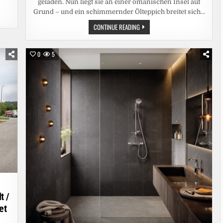
geladen. Nun liegt sie an einer omanischen Insel auf
Grund – und ein schimmernder Ölteppich breitet sich…
UMWELTKATASTROPHE:
CONTINUE READING
DROHENDE
ÖLKATASTROPHE
VOR
DER
0
5
KÜSTE
DES
OMAN
t /
et