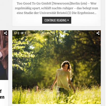
Too Good To Go GmbH [Newsroom]Berlin (ots) – Wer
regelmäßig spart, schläft nachts ruhiger – das belegt nun
eine Studie der Universität Bristol.(1) Die Ergebnisse…
ENTSPANNTER
CONTINUE READING
SCHLAFEN
DURCH
KLUGES
SPAREN
0
2
/
FINANZEXPERTIN
ASTRID
ZEHBE
UND
TOO
GOOD
TO
GO
VERRATEN
6
PRAKTISCHE
TIPPS,
WIE
SPAREN
ZU
MEHR
LEBENSQUALITÄT
FÜHRT
f
ßen