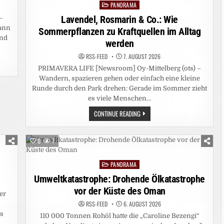
PANORAMA
Posted
in
Lavendel, Rosmarin & Co.: Wie
–
mann
Sommerpflanzen zu Kraftquellen im Alltag
und
werden
RSS-FEED
7. AUGUST 2026
PRIMAVERA LIFE [Newsroom] Oy-Mittelberg (ots) –
Wandern, spazieren gehen oder einfach eine kleine
Runde durch den Park drehen: Gerade im Sommer zieht
es viele Menschen…
LAVENDEL,
CONTINUE READING
ROSMARIN
&
CO.:
WIE
0
7
SOMMERPFLANZEN
ZU
KRAFTQUELLEN
PANORAMA
IM
Posted
ALLTAG
in
Umweltkatastrophe: Drohende Ölkatastrophe
WERDEN
vor der Küste des Oman
er
RSS-FEED
6. AUGUST 2026
ms
110 000 Tonnen Rohöl hatte die „Caroline Bezengi“