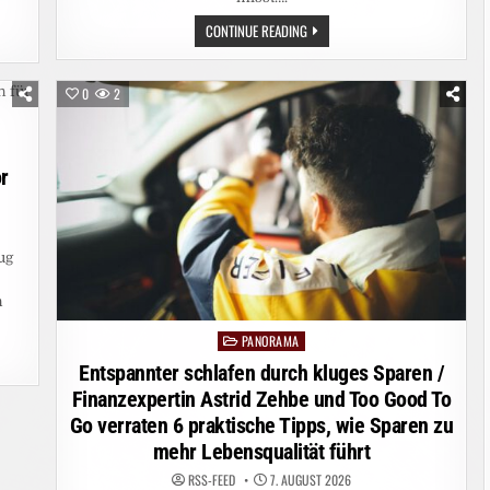
WIE
CONTINUE READING
KOMPETENT
SIND
SIE
IN
0
2
SACHEN
DATENSCHUTZ?
VIER
FRAGEN
LIEFERN
DIE
r
ANTWORT
ug
n
PANORAMA
Posted
in
Entspannter schlafen durch kluges Sparen /
Finanzexpertin Astrid Zehbe und Too Good To
Go verraten 6 praktische Tipps, wie Sparen zu
mehr Lebensqualität führt
RSS-FEED
7. AUGUST 2026