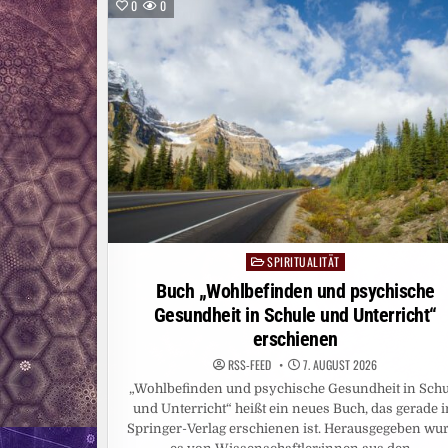
FRAUEN
0
0
MIT
BRUSTKREBS
SPIRITUALITÄT
Posted
in
Buch „Wohlbefinden und psychische
Gesundheit in Schule und Unterricht“
erschienen
RSS-FEED
7. AUGUST 2026
„Wohlbefinden und psychische Gesundheit in Schu
und Unterricht“ heißt ein neues Buch, das gerade 
Springer-Verlag erschienen ist. Herausgegeben wu