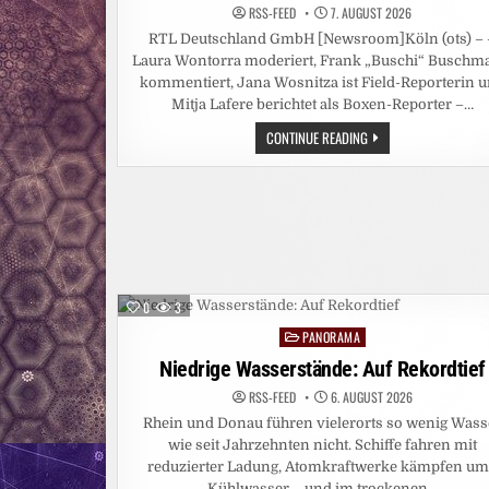
RSS-FEED
7. AUGUST 2026
RTL Deutschland GmbH [Newsroom]Köln (ots) – 
Laura Wontorra moderiert, Frank „Buschi“ Busch
kommentiert, Jana Wosnitza ist Field-Reporterin 
Mitja Lafere berichtet als Boxen-Reporter –…
IMMER
CONTINUE READING
HART
AM
GAS
/
STEFAN
RAAB
UND
RALF
SCHUMACHER
STARTEN
ALS
TEAM
0
3
BEI
DER
PANORAMA
Posted
GROSSEN R
in
TL L
Niedrige Wasserstände: Auf Rekordtief
IVE-S
HOW „
RSS-FEED
6. AUGUST 2026
JETSKI S
TAR W
Rhein und Donau führen vielerorts so wenig Wass
M“
wie seit Jahrzehnten nicht. Schiffe fahren mit
reduzierter Ladung, Atomkraftwerke kämpfen u
Kühlwasser – und im trockenen…