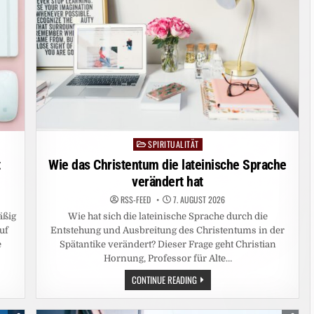
SPIRITUALITÄT
Posted
in
t
Wie das Christentum die lateinische Sprache
verändert hat
RSS-FEED
7. AUGUST 2026
äßig
Wie hat sich die lateinische Sprache durch die
uf
Entstehung und Ausbreitung des Christentums in der
e
Spätantike verändert? Dieser Frage geht Christian
Hornung, Professor für Alte…
WIE
CONTINUE READING
DAS
CHRISTENTUM
DIE