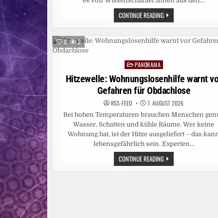
es von Wissenschaftler:innen aus den…
BUCH
CONTINUE READING
„WOHLBEFINDEN
UND
PSYCHISCHE
GESUNDHEIT
0
2
IN
SCHULE
UND
PANORAMA
UNTERRICHT“
Posted
ERSCHIENEN
in
Hitzewelle: Wohnungslosenhilfe warnt vo
Gefahren für Obdachlose
RSS-FEED
7. AUGUST 2026
Bei hohen Temperaturen brauchen Menschen gen
Wasser, Schatten und kühle Räume. Wer keine
Wohnung hat, ist der Hitze ausgeliefert – das kan
lebensgefährlich sein. Experten…
HITZEWELLE:
CONTINUE READING
WOHNUNGSLOSENHILFE
WARNT
VOR
GEFAHREN
FÜR
OBDACHLOSE