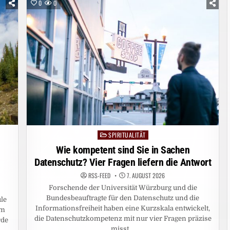
LATEINISCHE
0
0
SPRACHE
VERÄNDERT
HAT
SPIRITUALITÄT
Posted
in
Wie kompetent sind Sie in Sachen
Datenschutz? Vier Fragen liefern die Antwort
RSS-FEED
7. AUGUST 2026
Forschende der Universität Würzburg und die
Bundesbeauftragte für den Datenschutz und die
le
Informationsfreiheit haben eine Kurzskala entwickelt,
im
die Datenschutzkompetenz mit nur vier Fragen präzise
rde
misst….