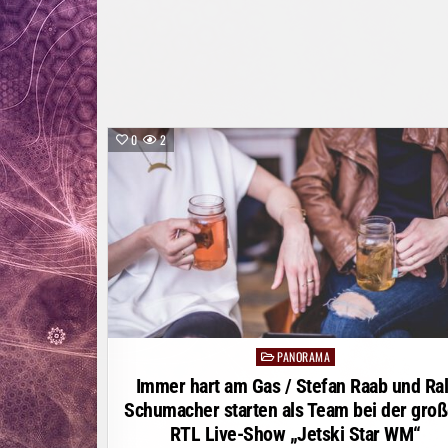
0
2
PANORAMA
Posted
in
Immer hart am Gas / Stefan Raab und Ral
Schumacher starten als Team bei der gro
RTL Live-Show „Jetski Star WM“