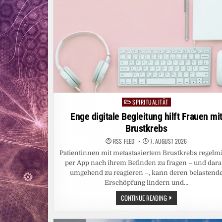
SPIRITUALITÄT
Posted
in
Enge digitale Begleitung hilft Frauen mi
Brustkrebs
RSS-FEED
7. AUGUST 2026
Patientinnen mit metastasiertem Brustkrebs regelm
per App nach ihrem Befinden zu fragen – und dara
umgehend zu reagieren –, kann deren belastend
Erschöpfung lindern und…
ENGE
CONTINUE READING
DIGITALE
BEGLEITUNG
HILFT