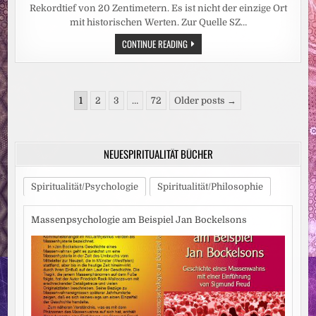
Rekordtief von 20 Zentimetern. Es ist nicht der einzige Ort
mit historischen Werten. Zur Quelle SZ…
HITZEWELLE:
CONTINUE READING
REKORDTIEF:
RHEIN-
PEGEL
SINKT
IN
Seitennummerierung
DÜSSELDORF
1
2
3
…
72
Older posts →
AUF
der
15
ZENTIMETER
Beiträge
NEUESPIRITUALITÄT BÜCHER
Spiritualität/Psychologie
Spiritualität/Philosophie
Massenpsychologie am Beispiel Jan Bockelsons