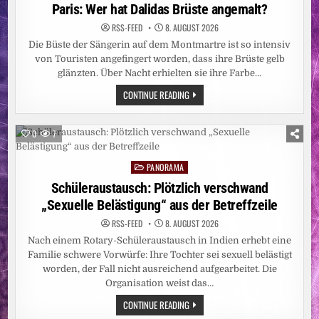
LÄNGST
in
Paris: Wer hat Dalidas Brüste angemalt?
NICHT
BESIEGT
RSS-FEED
8. AUGUST 2026
/
ZAHL
Die Büste der Sängerin auf dem Montmartre ist so intensiv
DER
BETROFFENEN
von Touristen angefingert worden, dass ihre Brüste gelb
PROVINZEN
glänzten. Über Nacht erhielten sie ihre Farbe…
AUF
FÜNF
PARIS:
CONTINUE READING
ANGESTIEGEN
WER
–
HAT
CARITAS
DALIDAS
STELLT
BRÜSTE
WEITERE
0
7
ANGEMALT?
EBOLA-
NOTHILFE
BEREIT
PANORAMA
Posted
UND
BITTET
in
Schüleraustausch: Plötzlich verschwand
UM
SPENDEN
„Sexuelle Belästigung“ aus der Betreffzeile
RSS-FEED
8. AUGUST 2026
Nach einem Rotary-Schüleraustausch in Indien erhebt eine
Familie schwere Vorwürfe: Ihre Tochter sei sexuell belästigt
worden, der Fall nicht ausreichend aufgearbeitet. Die
Organisation weist das…
SCHÜLERAUSTAUSCH:
CONTINUE READING
PLÖTZLICH