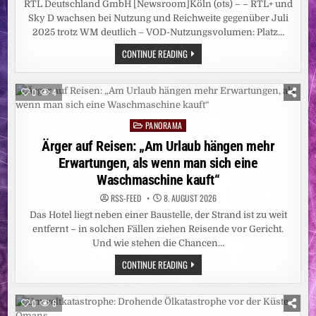
RTL Deutschland GmbH [Newsroom]Köln (ots) – – RTL+ und
Sky D wachsen bei Nutzung und Reichweite gegenüber Juli
2025 trotz WM deutlich – VOD-Nutzungsvolumen: Platz…
GEMEINSAM
CONTINUE READING
STARK:
RTL+
SKY
D
0
4
ERREICHT
IM
JULI
PANORAMA
11,41
Posted
MILLIONEN
in
Ärger auf Reisen: „Am Urlaub hängen mehr
MENSCHEN
Erwartungen, als wenn man sich eine
Waschmaschine kauft“
RSS-FEED
8. AUGUST 2026
Das Hotel liegt neben einer Baustelle, der Strand ist zu weit
entfernt – in solchen Fällen ziehen Reisende vor Gericht.
Und wie stehen die Chancen…
ÄRGER
CONTINUE READING
AUF
REISEN:
„AM
URLAUB
0
6
HÄNGEN