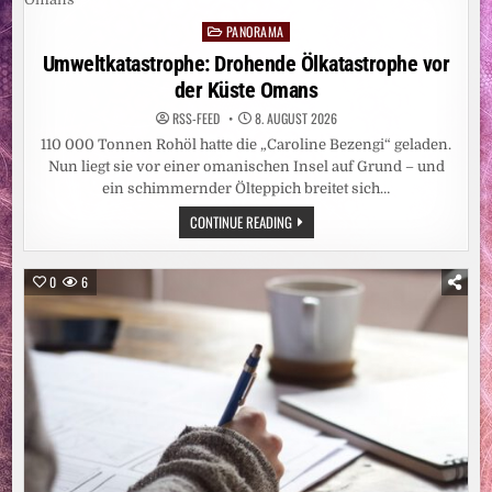
MEHR
ERWARTUNGEN,
PANORAMA
ALS
Posted
WENN
in
Umweltkatastrophe: Drohende Ölkatastrophe vor
MAN
SICH
der Küste Omans
EINE
WASCHMASCHINE
KAUFT“
RSS-FEED
8. AUGUST 2026
110 000 Tonnen Rohöl hatte die „Caroline Bezengi“ geladen.
Nun liegt sie vor einer omanischen Insel auf Grund – und
ein schimmernder Ölteppich breitet sich…
UMWELTKATASTROPHE:
CONTINUE READING
DROHENDE
ÖLKATASTROPHE
VOR
DER
0
6
KÜSTE
OMANS