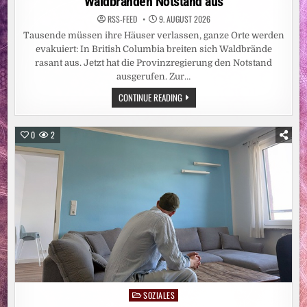
Waldbränden Notstand aus
RSS-FEED
9. AUGUST 2026
Tausende müssen ihre Häuser verlassen, ganze Orte werden
evakuiert: In British Columbia breiten sich Waldbrände
rasant aus. Jetzt hat die Provinzregierung den Notstand
ausgerufen. Zur…
NORDAMERIKA:
CONTINUE READING
WESTKANADISCHE
PROVINZ
RUFT
WEGEN
0
2
WALDBRÄNDEN
NOTSTAND
AUS
SOZIALES
Posted