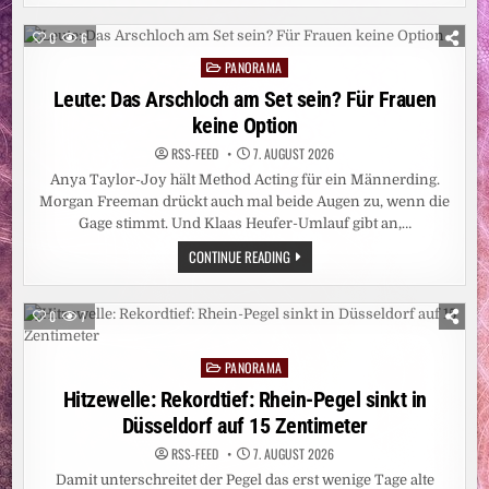
VERSCHWAND
„SEXUELLE
BELÄSTIGUNG“
0
6
AUS
DER
PANORAMA
Posted
BETREFFZEILE
in
Leute: Das Arschloch am Set sein? Für Frauen
keine Option
RSS-FEED
7. AUGUST 2026
Anya Taylor-Joy hält Method Acting für ein Männerding.
Morgan Freeman drückt auch mal beide Augen zu, wenn die
Gage stimmt. Und Klaas Heufer-Umlauf gibt an,…
LEUTE:
CONTINUE READING
DAS
ARSCHLOCH
AM
SET
0
7
SEIN?
FÜR
FRAUEN
PANORAMA
KEINE
Posted
OPTION
in
Hitzewelle: Rekordtief: Rhein-Pegel sinkt in
Düsseldorf auf 15 Zentimeter
RSS-FEED
7. AUGUST 2026
Damit unterschreitet der Pegel das erst wenige Tage alte