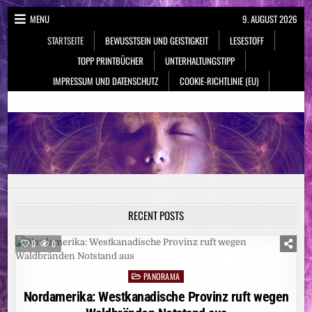
Skip
MENU
9. AUGUST 2026
to
STARTSEITE
BEWUSSTSEIN UND GEISTIGKEIT
LESESTOFF
content
TOPP PRINTBÜCHER
UNTERHALTUNGSTIPP
IMPRESSUM UND DATENSCHUTZ
COOKIE-RICHTLINIE (EU)
NeueSpiritualität.de
Bewusstsein & Geistigkeit
RECENT POSTS
0
0
PANORAMA
Posted
in
Nordamerika: Westkanadische Provinz ruft wegen