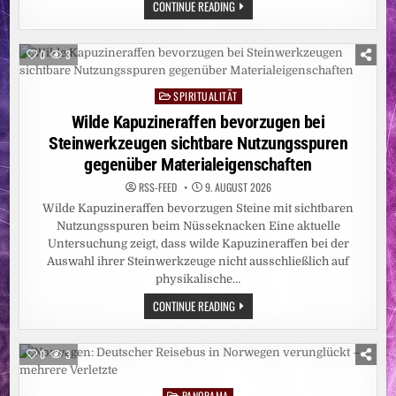
UMWELT:
CONTINUE READING
ABHOLZUNG
IM
AMAZONASGEBIET
AUF
0
3
ZEHNJAHRESTIEF
SPIRITUALITÄT
Posted
in
Wilde Kapuzineraffen bevorzugen bei
Steinwerkzeugen sichtbare Nutzungsspuren
gegenüber Materialeigenschaften
RSS-FEED
9. AUGUST 2026
Wilde Kapuzineraffen bevorzugen Steine mit sichtbaren
Nutzungsspuren beim Nüsseknacken Eine aktuelle
Untersuchung zeigt, dass wilde Kapuzineraffen bei der
Auswahl ihrer Steinwerkzeuge nicht ausschließlich auf
physikalische…
WILDE
CONTINUE READING
KAPUZINERAFFEN
BEVORZUGEN
BEI
STEINWERKZEUGEN
0
3
SICHTBARE
NUTZUNGSSPUREN
GEGENÜBER
PANORAMA
Posted