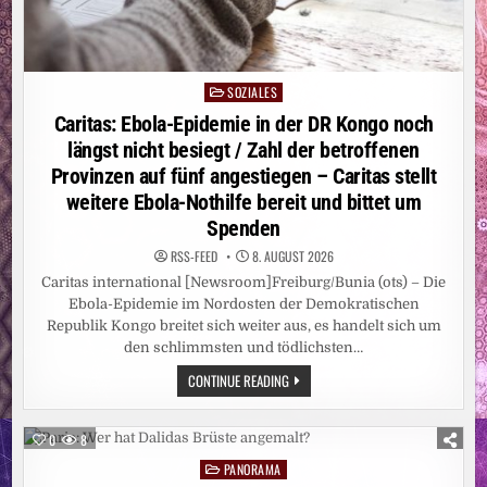
SOZIALES
Posted
in
Caritas: Ebola-Epidemie in der DR Kongo noch
längst nicht besiegt / Zahl der betroffenen
Provinzen auf fünf angestiegen – Caritas stellt
weitere Ebola-Nothilfe bereit und bittet um
Spenden
RSS-FEED
8. AUGUST 2026
Caritas international [Newsroom]Freiburg/Bunia (ots) – Die
Ebola-Epidemie im Nordosten der Demokratischen
Republik Kongo breitet sich weiter aus, es handelt sich um
den schlimmsten und tödlichsten…
CARITAS:
CONTINUE READING
EBOLA-
EPIDEMIE
IN
DER
0
8
DR
KONGO
PANORAMA
Posted
NOCH