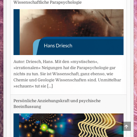
Wissenschaftliche Parapsychologie
Autor: Driesch, Hans. Mit den »mystischen«,
»irrationalen« Neigungen hat die Parapsychologie gar
nichts zu tun. Sie ist Wissenschaft, ganz ebenso, wie
Chemie und Geologie Wissenschaften sind. Unmittelbar
»schauen« tut sie
[...]
Persönliche Anziehungskraft und psychische
Beeinflussung
SCRO
TO
TOP