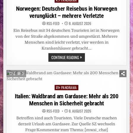
MATERIALEIGENSCHAFTEN
in
Norwegen: Deutscher Reisebus in Norwegen
verunglückt – mehrere Verletzte
RSS-FEED
8. AUGUST 2026
Ein Reisebus mit 34 deutschen Touristen ist in Norwegen
von der Straße abgekommen und umgestürzt. Mehrere
Menschen sind leicht verletzt, vier werden in
Krankenhäuser gebracht….
NORWEGEN:
CONTINUE READING
DEUTSCHER
REISEBUS
IN
NORWEGEN
0
3
VERUNGLÜCKT
–
MEHRERE
PANORAMA
VERLETZTE
Posted
in
Italien: Waldbrand am Gardasee: Mehr als 200
Menschen in Sicherheit gebracht
RSS-FEED
8. AUGUST 2026
Betroffen sind auch Touristen. Viele Deutsche machen
derzeit Urlaub am Gardasee. Zur Quelle SZ wechseln
Frage/Kommentar zum Thema: [mwai_chat]