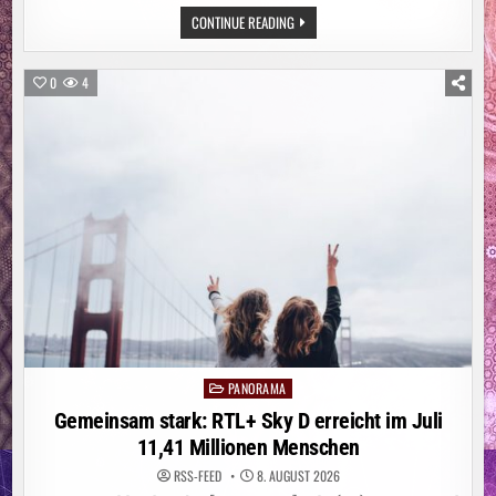
ITALIEN:
CONTINUE READING
WALDBRAND
AM
GARDASEE:
MEHR
0
4
ALS
200
MENSCHEN
IN
SICHERHEIT
GEBRACHT
PANORAMA
Posted
in
Gemeinsam stark: RTL+ Sky D erreicht im Juli
11,41 Millionen Menschen
RSS-FEED
8. AUGUST 2026