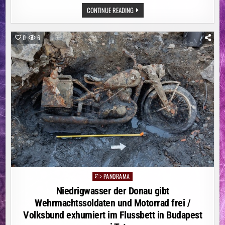
ÖSTERREICH:
CONTINUE READING
EINE
GANZ
NEUE
FORM
0
6
VON
CHEFSESSEL
PANORAMA
Posted
in
Niedrigwasser der Donau gibt
Wehrmachtssoldaten und Motorrad frei /
Volksbund exhumiert im Flussbett in Budapest