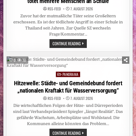
tötet mehrere Menschen an Schule
RSS-FEED
7. AUGUST 2026
Zuvor hat der mutmaßliche Täter seine Großeltern
erschossen. Es ist der tödlichste Angriff in einer Schule in
Thailand seit Jahren. Zur Quelle SZ wechseln
Frage/Kommentar…
SCHÜSSE
CONTINUE READING
NAHE
BANGKOK:
THAILAND:
14-
0
10
JÄHRIGER
TÖTET
MEHRERE
PANORAMA
MENSCHEN
Posted
AN
in
Hitzewelle: Städte- und Gemeindebund fordert
SCHULE
„nationalen Kraftakt für Wasserversorgung“
RSS-FEED
7. AUGUST 2026
Die wirtschaftlichen Folgen der Hitze- und Dürreperioden
sind laut Verbandspräsident Spiegler „längst Realität“. Das
gefährde Wachstum, Arbeitsplätze und Wohlstand. Die
Kommunen alleine könnten das Problem…
HITZEWELLE:
CONTINUE READING