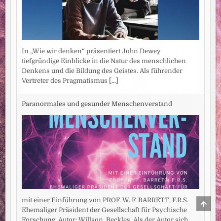
In „Wie wir denken“ präsentiert John Dewey
tiefgründige Einblicke in die Natur des menschlichen
Denkens und die Bildung des Geistes. Als führender
Vertreter des Pragmatismus
[...]
Paranormales und gesunder Menschenverstand
mit einer Einführung von PROF. W. F. BARRETT, F.R.S.
SCRO
TO
Ehemaliger Präsident der Gesellschaft für Psychische
TOP
Forschung. Autor: Willson, Beckles. Als der Autor sich