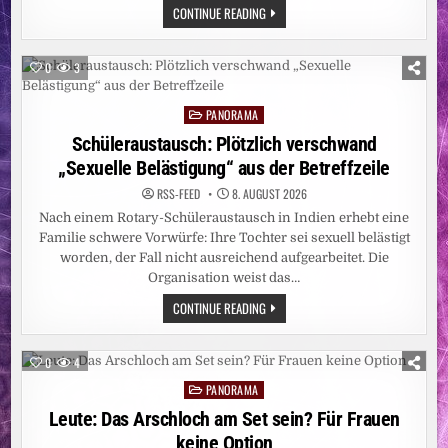
FÜNF
PARIS:
CONTINUE READING
ANGESTIEGEN
WER
–
HAT
CARITAS
DALIDAS
STELLT
BRÜSTE
WEITERE
0
3
ANGEMALT?
EBOLA-
NOTHILFE
BEREIT
PANORAMA
Posted
UND
BITTET
in
Schüleraustausch: Plötzlich verschwand
UM
SPENDEN
„Sexuelle Belästigung“ aus der Betreffzeile
RSS-FEED
8. AUGUST 2026
Nach einem Rotary-Schüleraustausch in Indien erhebt eine
Familie schwere Vorwürfe: Ihre Tochter sei sexuell belästigt
worden, der Fall nicht ausreichend aufgearbeitet. Die
Organisation weist das…
SCHÜLERAUSTAUSCH:
CONTINUE READING
PLÖTZLICH
VERSCHWAND
„SEXUELLE
BELÄSTIGUNG“
0
4
AUS
DER
PANORAMA
Posted
BETREFFZEILE
in
Leute: Das Arschloch am Set sein? Für Frauen
keine Option