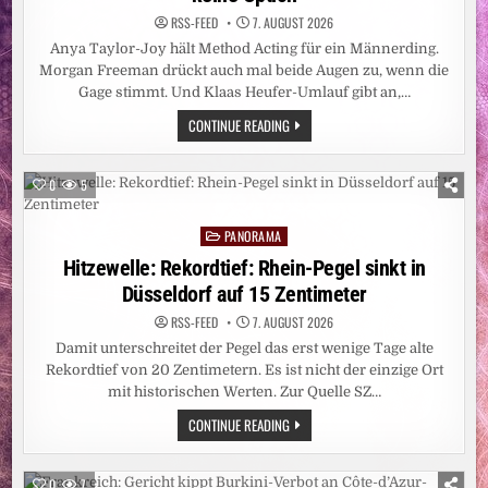
RSS-FEED
7. AUGUST 2026
Anya Taylor-Joy hält Method Acting für ein Männerding.
Morgan Freeman drückt auch mal beide Augen zu, wenn die
Gage stimmt. Und Klaas Heufer-Umlauf gibt an,…
LEUTE:
CONTINUE READING
DAS
ARSCHLOCH
AM
SET
0
5
SEIN?
FÜR
FRAUEN
PANORAMA
KEINE
Posted
OPTION
in
Hitzewelle: Rekordtief: Rhein-Pegel sinkt in
Düsseldorf auf 15 Zentimeter
RSS-FEED
7. AUGUST 2026
Damit unterschreitet der Pegel das erst wenige Tage alte
Rekordtief von 20 Zentimetern. Es ist nicht der einzige Ort
mit historischen Werten. Zur Quelle SZ…
HITZEWELLE:
CONTINUE READING
REKORDTIEF:
RHEIN-
PEGEL
SINKT
0
7