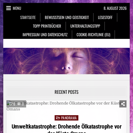
Skip
MENU
8. AUGUST 2026
to
STARTSEITE
BEWUSSTSEIN UND GEISTIGKEIT
LESESTOFF
content
TOPP PRINTBÜCHER
UNTERHALTUNGSTIPP
IMPRESSUM UND DATENSCHUTZ
COOKIE-RICHTLINIE (EU)
NeueSpiritualität.de
Bewusstsein & Geistigkeit
RECENT POSTS
0
0
PANORAMA
Posted
in
Umweltkatastrophe: Drohende Ölkatastrophe vor