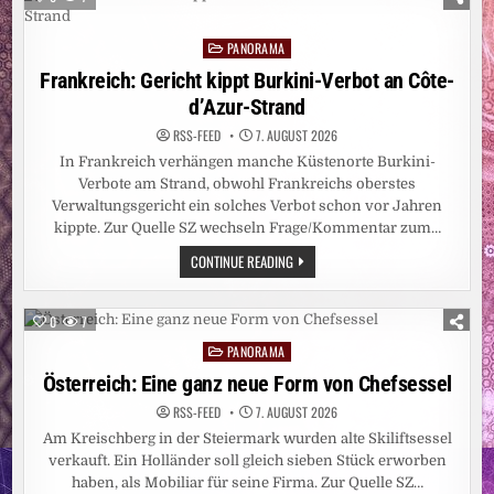
IN
DÜSSELDORF
AUF
PANORAMA
15
Posted
ZENTIMETER
in
Frankreich: Gericht kippt Burkini-Verbot an Côte-
d’Azur-Strand
RSS-FEED
7. AUGUST 2026
In Frankreich verhängen manche Küstenorte Burkini-
Verbote am Strand, obwohl Frankreichs oberstes
Verwaltungsgericht ein solches Verbot schon vor Jahren
kippte. Zur Quelle SZ wechseln Frage/Kommentar zum…
FRANKREICH:
CONTINUE READING
GERICHT
KIPPT
BURKINI-
VERBOT
0
7
AN
CÔTE-
PANORAMA
Posted
D’AZUR-
STRAND
in
Österreich: Eine ganz neue Form von Chefsessel
RSS-FEED
7. AUGUST 2026
Am Kreischberg in der Steiermark wurden alte Skiliftsessel
verkauft. Ein Holländer soll gleich sieben Stück erworben
haben, als Mobiliar für seine Firma. Zur Quelle SZ…