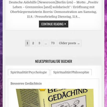
Deutsche Aidshilfe [Newsroom]Berlin (ots) – Motto: „Positiv
Leben – Grenzenlos [und] solidarisch“ / Eröffnung mit
Oberbürgermeisterin Borris/ Demonstration am Samstag,
15.8. / Pressebriefing Dienstag, 11.8….
PRESSETERMIN:
CONTINUE READING
HIV-
SELBSTHILFEKONFERENZ
UND
DEMONSTRATION
IN
Seitennummerierung
MAGDEBURG
1
2
3
…
73
Older posts →
der
Beiträge
NEUESPIRITUALITÄT BÜCHER
Spiritualität/Psychologie
Spiritualität/Philosophie
Besseres Gedächtnis