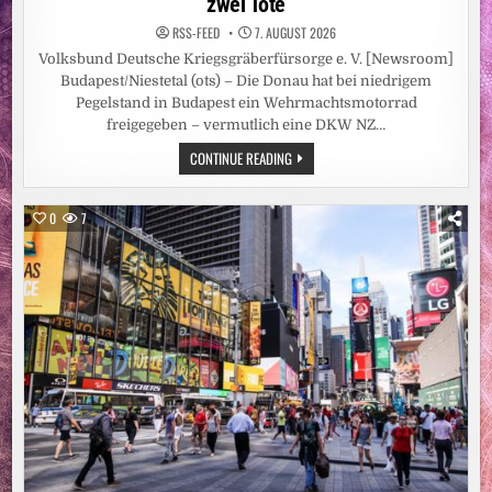
zwei Tote
RSS-FEED
7. AUGUST 2026
Volksbund Deutsche Kriegsgräberfürsorge e. V. [Newsroom]
Budapest/Niestetal (ots) – Die Donau hat bei niedrigem
Pegelstand in Budapest ein Wehrmachtsmotorrad
freigegeben – vermutlich eine DKW NZ…
NIEDRIGWASSER
CONTINUE READING
DER
DONAU
GIBT
WEHRMACHTSSOLDATEN
0
7
UND
MOTORRAD
FREI
/
VOLKSBUND
EXHUMIERT
IM
FLUSSBETT
IN
BUDAPEST
ZWEI
TOTE