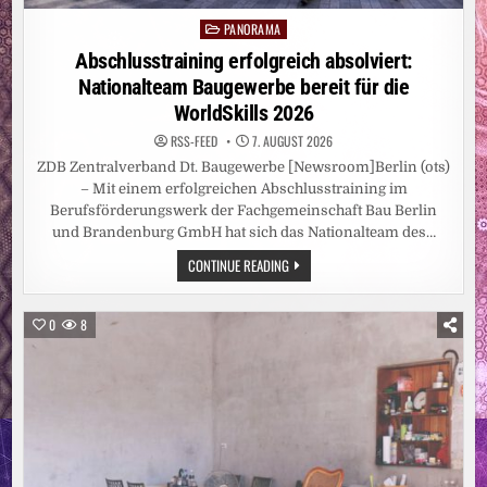
PANORAMA
Posted
in
Abschlusstraining erfolgreich absolviert:
Nationalteam Baugewerbe bereit für die
WorldSkills 2026
RSS-FEED
7. AUGUST 2026
ZDB Zentralverband Dt. Baugewerbe [Newsroom]Berlin (ots)
– Mit einem erfolgreichen Abschlusstraining im
Berufsförderungswerk der Fachgemeinschaft Bau Berlin
und Brandenburg GmbH hat sich das Nationalteam des…
ABSCHLUSSTRAINING
CONTINUE READING
ERFOLGREICH
ABSOLVIERT:
NATIONALTEAM
BAUGEWERBE
0
8
BEREIT
FÜR
DIE
WORLDSKILLS
2026