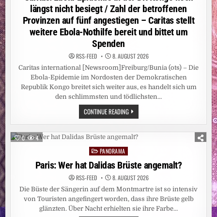
längst nicht besiegt / Zahl der betroffenen
Provinzen auf fünf angestiegen – Caritas stellt
weitere Ebola-Nothilfe bereit und bittet um
Spenden
RSS-FEED
8. AUGUST 2026
Caritas international [Newsroom]Freiburg/Bunia (ots) – Die
Ebola-Epidemie im Nordosten der Demokratischen
Republik Kongo breitet sich weiter aus, es handelt sich um
den schlimmsten und tödlichsten…
CARITAS:
CONTINUE READING
EBOLA-
EPIDEMIE
IN
DER
0
4
DR
KONGO
PANORAMA
Posted
NOCH
LÄNGST
in
Paris: Wer hat Dalidas Brüste angemalt?
NICHT
BESIEGT
RSS-FEED
8. AUGUST 2026
/
ZAHL
Die Büste der Sängerin auf dem Montmartre ist so intensiv
DER
BETROFFENEN
von Touristen angefingert worden, dass ihre Brüste gelb
PROVINZEN
glänzten. Über Nacht erhielten sie ihre Farbe…
AUF