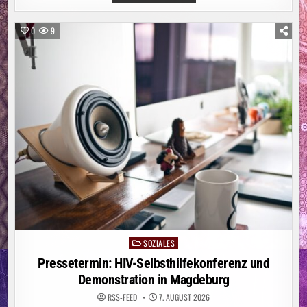
STÄDTE-
UND
GEMEINDEBUND
FORDERT
0
9
„NATIONALEN
KRAFTAKT
FÜR
WASSERVERSORGUNG“
SOZIALES
Posted
in
Pressetermin: HIV-Selbsthilfekonferenz und
Demonstration in Magdeburg
RSS-FEED
7. AUGUST 2026