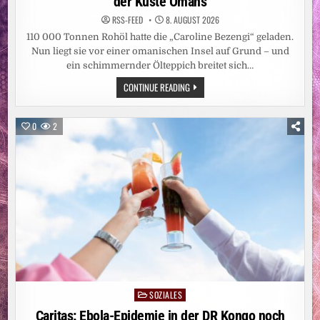
der Küste Omans
RSS-FEED
8. AUGUST 2026
110 000 Tonnen Rohöl hatte die „Caroline Bezengi“ geladen.
Nun liegt sie vor einer omanischen Insel auf Grund – und
ein schimmernder Ölteppich breitet sich…
UMWELTKATASTROPHE:
CONTINUE READING
DROHENDE
ÖLKATASTROPHE
VOR
DER
0
2
KÜSTE
OMANS
SOZIALES
Posted
in
Caritas: Ebola-Epidemie in der DR Kongo noch