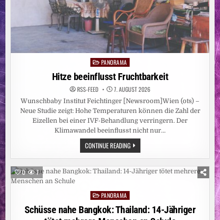
PANORAMA
Posted
in
Hitze beeinflusst Fruchtbarkeit
RSS-FEED
7. AUGUST 2026
Wunschbaby Institut Feichtinger [Newsroom]Wien (ots) –
Neue Studie zeigt: Hohe Temperaturen können die Zahl der
Eizellen bei einer IVF-Behandlung verringern. Der
Klimawandel beeinflusst nicht nur…
HITZE
CONTINUE READING
BEEINFLUSST
FRUCHTBARKEIT
0
7
PANORAMA
Posted
in
Schüsse nahe Bangkok: Thailand: 14-Jähriger