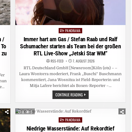
PANORAMA
Posted
in
 /
Immer hart am Gas / Stefan Raab und Ralf
 To
Schumacher starten als Team bei der großen
 zu
RTL Live-Show „Jetski Star WM“
RSS-FEED
7. AUGUST 2026
RTL Deutschland GmbH [Newsroom]Köln (ots) – –
Laura Wontorra moderiert, Frank „Buschi“ Buschmann
Wer
kommentiert, Jana Wosnitza ist Field-Reporterin und
 nun
Mitja Lafere berichtet als Boxen-Reporter –…
se…
IMMER
CONTINUE READING
HART
AM
GAS
/
0
5
STEFAN
RAAB
PANORAMA
Posted
UND
RALF
in
Niedrige Wasserstände: Auf Rekordtief
SCHUMACHER