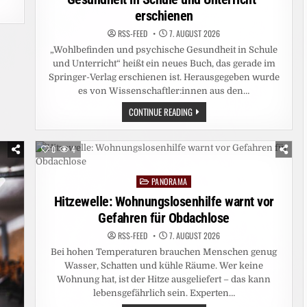
erschienen
RSS-FEED
7. AUGUST 2026
„Wohlbefinden und psychische Gesundheit in Schule
und Unterricht“ heißt ein neues Buch, das gerade im
Springer-Verlag erschienen ist. Herausgegeben wurde
es von Wissenschaftler:innen aus den…
BUCH
CONTINUE READING
„WOHLBEFINDEN
UND
PSYCHISCHE
GESUNDHEIT
0
4
IN
SCHULE
UND
PANORAMA
UNTERRICHT“
Posted
ERSCHIENEN
in
Hitzewelle: Wohnungslosenhilfe warnt vor
Gefahren für Obdachlose
RSS-FEED
7. AUGUST 2026
Bei hohen Temperaturen brauchen Menschen genug
Wasser, Schatten und kühle Räume. Wer keine
Wohnung hat, ist der Hitze ausgeliefert – das kann
lebensgefährlich sein. Experten…