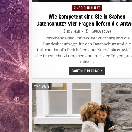
SPIRITUALITÄT
Posted
in
Wie kompetent sind Sie in Sachen
Datenschutz? Vier Fragen liefern die Antw
RSS-FEED
7. AUGUST 2026
Forschende der Universität Würzburg und die
Bundesbeauftragte für den Datenschutz und die
Informationsfreiheit haben eine Kurzskala entwicke
die Datenschutzkompetenz mit nur vier Fragen präz
misst….
WIE
CONTINUE READING
KOMPETENT
SIND
SIE
IN
0
3
SACHEN
DATENSCHUTZ?
VIER
FRAGEN
LIEFERN
DIE
ANTWORT