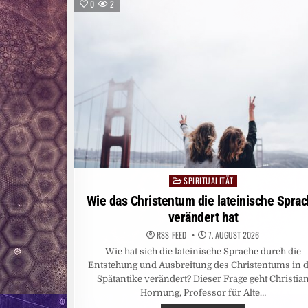
0
2
SPIRITUALITÄT
Posted
in
Wie das Christentum die lateinische Spra
verändert hat
RSS-FEED
7. AUGUST 2026
Wie hat sich die lateinische Sprache durch die
Entstehung und Ausbreitung des Christentums in 
Spätantike verändert? Dieser Frage geht Christia
Hornung, Professor für Alte…