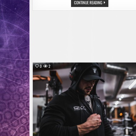
WIE
CONTINUE READING
DAS
CHRISTENTUM
DIE
LATEINISCHE
SPRACHE
VERÄNDERT
HAT
0
2