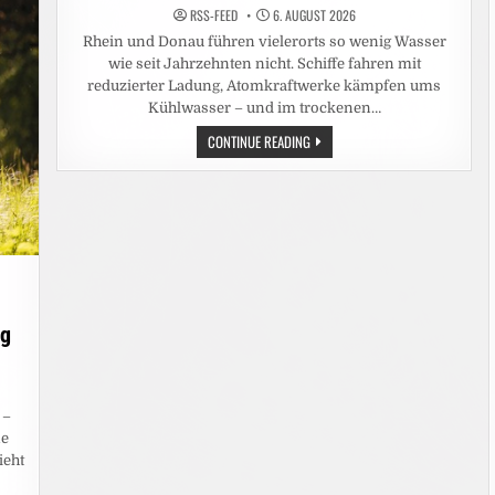
STARTEN
RSS-FEED
6. AUGUST 2026
ALS
TEAM
Rhein und Donau führen vielerorts so wenig Wasser
BEI
DER
wie seit Jahrzehnten nicht. Schiffe fahren mit
GROSSEN R
reduzierter Ladung, Atomkraftwerke kämpfen ums
TL L
IVE-S
Kühlwasser – und im trockenen…
HOW „
JETSKI S
NIEDRIGE
CONTINUE READING
TAR W
WASSERSTÄNDE:
M“
AUF
REKORDTIEF
ag
 –
ne
ieht