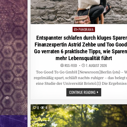
PANORAMA
Posted
in
Entspannter schlafen durch kluges Sparen
Finanzexpertin Astrid Zehbe und Too Good
Go verraten 6 praktische Tipps, wie Sparen
mehr Lebensqualität führt
RSS-FEED
7. AUGUST 2026
Too Good To Go GmbH [Newsroom]Berlin (ots) – 
regelmäßig spart, schläft nachts ruhiger – das belegt
eine Studie der Universität Bristol.(1) Die Ergebnis
ENTSPANNTER
CONTINUE READING
SCHLAFEN
DURCH
KLUGES
SPAREN
0
4
/
FINANZEXPERTIN
ASTRID
ZEHBE
UND