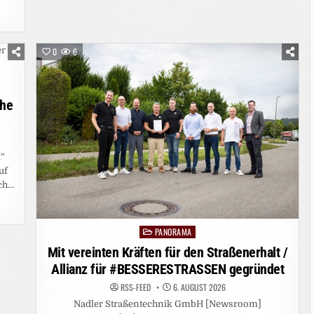
0
6
phe
i“
uf
ch…
PANORAMA
Posted
in
Mit vereinten Kräften für den Straßenerhalt /
Allianz für #BESSERESTRASSEN gegründet
RSS-FEED
6. AUGUST 2026
Nadler Straßentechnik GmbH [Newsroom]