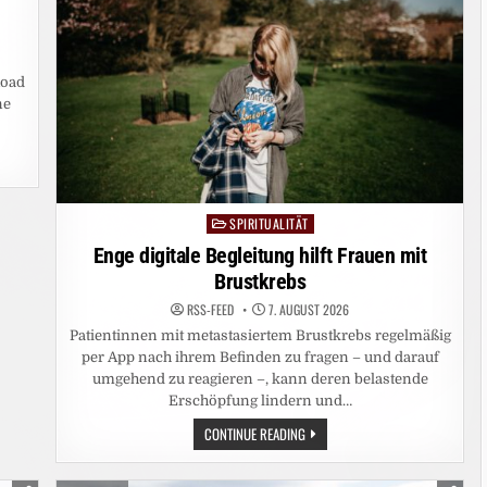
Road
ne
SPIRITUALITÄT
Posted
in
Enge digitale Begleitung hilft Frauen mit
Brustkrebs
RSS-FEED
7. AUGUST 2026
Patientinnen mit metastasiertem Brustkrebs regelmäßig
per App nach ihrem Befinden zu fragen – und darauf
umgehend zu reagieren –, kann deren belastende
Erschöpfung lindern und…
ENGE
CONTINUE READING
DIGITALE
BEGLEITUNG
HILFT