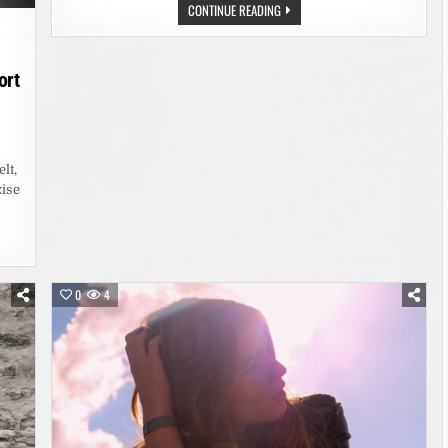
HITZEWELLE:
CONTINUE READING
WOHNUNGSLOSENHILFE
WARNT
VOR
GEFAHREN
FÜR
ort
OBDACHLOSE
lt,
ise
0
4