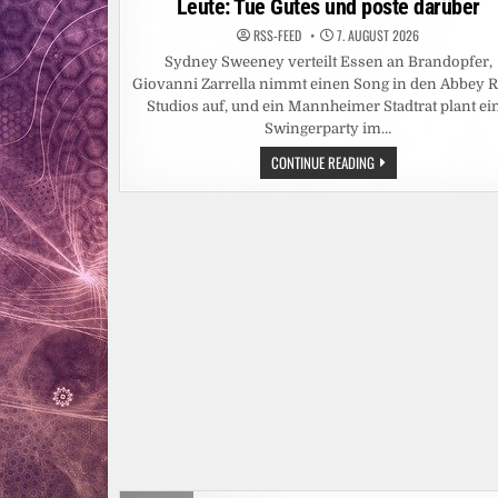
Leute: Tue Gutes und poste darüber
RSS-FEED
7. AUGUST 2026
Sydney Sweeney verteilt Essen an Brandopfer,
Giovanni Zarrella nimmt einen Song in den Abbey 
Studios auf, und ein Mannheimer Stadtrat plant ei
Swingerparty im…
LEUTE:
CONTINUE READING
TUE
GUTES
UND
POSTE
DARÜBER