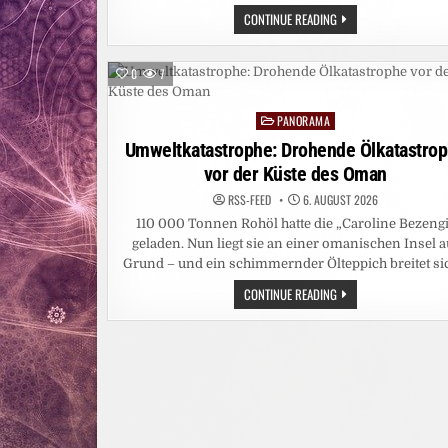
LAVENDEL,
CONTINUE READING
ROSMARIN
&
CO.:
WIE
0
7
SOMMERPFLANZEN
ZU
KRAFTQUELLEN
PANORAMA
IM
Posted
ALLTAG
in
Umweltkatastrophe: Drohende Ölkatastro
WERDEN
vor der Küste des Oman
RSS-FEED
6. AUGUST 2026
110 000 Tonnen Rohöl hatte die „Caroline Bezeng
geladen. Nun liegt sie an einer omanischen Insel a
Grund – und ein schimmernder Ölteppich breitet si
UMWELTKATASTROPHE:
CONTINUE READING
DROHENDE
ÖLKATASTROPHE
VOR
DER
KÜSTE
DES
OMAN