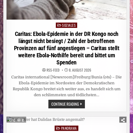
SOZIALES
Posted
in
Caritas: Ebola-Epidemie in der DR Kongo noch
längst nicht besiegt / Zahl der betroffenen
Provinzen auf fünf angestiegen – Caritas stellt
weitere Ebola-Nothilfe bereit und bittet um
Spenden
RSS-FEED
8. AUGUST 2026
Caritas international [Newsroom]Freiburg/Bunia (ots) – Die
Ebola-Epidemie im Nordosten der Demokratischen
Republik Kongo breitet sich weiter aus, es handelt sich um
den schlimmsten und tödlichsten…
CARITAS:
CONTINUE READING
EBOLA-
EPIDEMIE
IN
DER
0
8
DR
KONGO
PANORAMA
Posted
NOCH