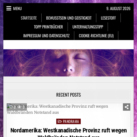
Skip
MENU
9. AUGUST 2026
to
STARTSEITE
BEWUSSTSEIN UND GEISTIGKEIT
LESESTOFF
content
TOPP PRINTBÜCHER
UNTERHALTUNGSTIPP
IMPRESSUM UND DATENSCHUTZ
COOKIE-RICHTLINIE (EU)
NeueSpiritualität.de
Bewusstsein & Geistigkeit
RECENT POSTS
0
0
PANORAMA
Posted
in
Nordamerika: Westkanadische Provinz ruft wegen