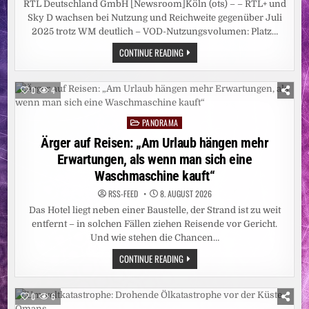
RTL Deutschland GmbH [Newsroom]Köln (ots) – – RTL+ und
Sky D wachsen bei Nutzung und Reichweite gegenüber Juli
2025 trotz WM deutlich – VOD-Nutzungsvolumen: Platz…
GEMEINSAM
CONTINUE READING
STARK:
RTL+
SKY
D
0
4
ERREICHT
IM
JULI
PANORAMA
11,41
Posted
MILLIONEN
in
Ärger auf Reisen: „Am Urlaub hängen mehr
MENSCHEN
Erwartungen, als wenn man sich eine
Waschmaschine kauft“
RSS-FEED
8. AUGUST 2026
Das Hotel liegt neben einer Baustelle, der Strand ist zu weit
entfernt – in solchen Fällen ziehen Reisende vor Gericht.
Und wie stehen die Chancen…
ÄRGER
CONTINUE READING
AUF
REISEN:
„AM
URLAUB
0
6
HÄNGEN