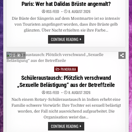
LÄNGST
in
Paris: Wer hat Dalidas Brüste angemalt?
NICHT
BESIEGT
RSS-FEED
8. AUGUST 2026
/
ZAHL
Die Büste der Sängerin auf dem Montmartre ist so intensiv
DER
BETROFFENEN
von Touristen angefingert worden, dass ihre Brüste gelb
PROVINZEN
glänzten. Über Nacht erhielten sie ihre Farbe…
AUF
FÜNF
PARIS:
CONTINUE READING
ANGESTIEGEN
WER
–
HAT
CARITAS
DALIDAS
STELLT
BRÜSTE
WEITERE
0
7
ANGEMALT?
EBOLA-
NOTHILFE
BEREIT
PANORAMA
Posted
UND
BITTET
in
Schüleraustausch: Plötzlich verschwand
UM
SPENDEN
„Sexuelle Belästigung“ aus der Betreffzeile
RSS-FEED
8. AUGUST 2026
Nach einem Rotary-Schüleraustausch in Indien erhebt eine
Familie schwere Vorwürfe: Ihre Tochter sei sexuell belästigt
worden, der Fall nicht ausreichend aufgearbeitet. Die
Organisation weist das…
SCHÜLERAUSTAUSCH:
CONTINUE READING
PLÖTZLICH