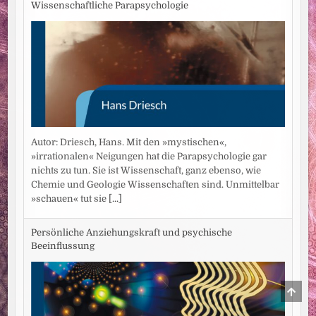
Wissenschaftliche Parapsychologie
Autor: Driesch, Hans. Mit den »mystischen«,
»irrationalen« Neigungen hat die Parapsychologie gar
nichts zu tun. Sie ist Wissenschaft, ganz ebenso, wie
Chemie und Geologie Wissenschaften sind. Unmittelbar
»schauen« tut sie
[...]
Persönliche Anziehungskraft und psychische
Beeinflussung
SCRO
TO
TOP