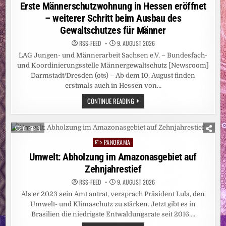
in
Erste Männerschutzwohnung in Hessen eröffnet
– weiterer Schritt beim Ausbau des
Gewaltschutzes für Männer
RSS-FEED
9. AUGUST 2026
LAG Jungen- und Männerarbeit Sachsen e.V. – Bundesfach-
und Koordinierungsstelle Männergewaltschutz [Newsroom]
Darmstadt/Dresden (ots) – Ab dem 10. August finden
erstmals auch in Hessen von…
ERSTE
CONTINUE READING
MÄNNERSCHUTZWOHNUNG
IN
HESSEN
ERÖFFNET
0
3
–
WEITERER
PANORAMA
Posted
SCHRITT
BEIM
in
Umwelt: Abholzung im Amazonasgebiet auf
AUSBAU
DES
Zehnjahrestief
GEWALTSCHUTZES
FÜR
RSS-FEED
9. AUGUST 2026
MÄNNER
Als er 2023 sein Amt antrat, versprach Präsident Lula, den
Umwelt- und Klimaschutz zu stärken. Jetzt gibt es in
Brasilien die niedrigste Entwaldungsrate seit 2016….