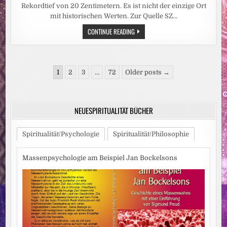
Rekordtief von 20 Zentimetern. Es ist nicht der einzige Ort
mit historischen Werten. Zur Quelle SZ…
HITZEWELLE:
CONTINUE READING
REKORDTIEF:
RHEIN-
PEGEL
SINKT
IN
Seitennummerierung
DÜSSELDORF
1
2
3
…
72
Older posts →
AUF
der
15
ZENTIMETER
Beiträge
NEUESPIRITUALITÄT BÜCHER
Spiritualität/Psychologie
Spiritualität/Philosophie
Massenpsychologie am Beispiel Jan Bockelsons