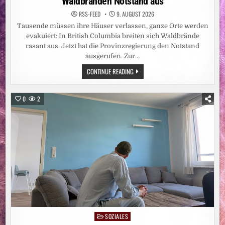
Waldbränden Notstand aus
RSS-FEED
9. AUGUST 2026
Tausende müssen ihre Häuser verlassen, ganze Orte werden
evakuiert: In British Columbia breiten sich Waldbrände
rasant aus. Jetzt hat die Provinzregierung den Notstand
ausgerufen. Zur…
NORDAMERIKA:
CONTINUE READING
WESTKANADISCHE
PROVINZ
RUFT
WEGEN
0
2
WALDBRÄNDEN
NOTSTAND
AUS
SOZIALES
Posted