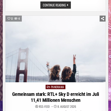
ITALIEN:
CONTINUE READING
WALDBRAND
AM
GARDASEE:
MEHR
0
4
ALS
200
MENSCHEN
IN
SICHERHEIT
GEBRACHT
PANORAMA
Posted
in
Gemeinsam stark: RTL+ Sky D erreicht im Juli
11,41 Millionen Menschen
RSS-FEED
8. AUGUST 2026