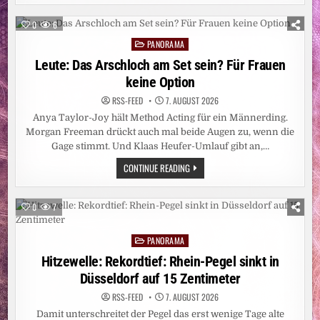
VERSCHWAND
„SEXUELLE
BELÄSTIGUNG“
0
6
AUS
DER
PANORAMA
Posted
BETREFFZEILE
in
Leute: Das Arschloch am Set sein? Für Frauen
keine Option
RSS-FEED
7. AUGUST 2026
Anya Taylor-Joy hält Method Acting für ein Männerding.
Morgan Freeman drückt auch mal beide Augen zu, wenn die
Gage stimmt. Und Klaas Heufer-Umlauf gibt an,…
LEUTE:
CONTINUE READING
DAS
ARSCHLOCH
AM
SET
0
7
SEIN?
FÜR
FRAUEN
PANORAMA
KEINE
Posted
OPTION
in
Hitzewelle: Rekordtief: Rhein-Pegel sinkt in
Düsseldorf auf 15 Zentimeter
RSS-FEED
7. AUGUST 2026
Damit unterschreitet der Pegel das erst wenige Tage alte