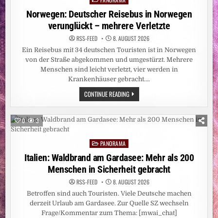
MATERIALEIGENSCHAFTEN
in
Norwegen: Deutscher Reisebus in Norwegen
verunglückt – mehrere Verletzte
RSS-FEED
8. AUGUST 2026
Ein Reisebus mit 34 deutschen Touristen ist in Norwegen
von der Straße abgekommen und umgestürzt. Mehrere
Menschen sind leicht verletzt, vier werden in
Krankenhäuser gebracht….
NORWEGEN:
CONTINUE READING
DEUTSCHER
REISEBUS
IN
NORWEGEN
0
3
VERUNGLÜCKT
–
MEHRERE
PANORAMA
VERLETZTE
Posted
in
Italien: Waldbrand am Gardasee: Mehr als 200
Menschen in Sicherheit gebracht
RSS-FEED
8. AUGUST 2026
Betroffen sind auch Touristen. Viele Deutsche machen
derzeit Urlaub am Gardasee. Zur Quelle SZ wechseln
Frage/Kommentar zum Thema: [mwai_chat]