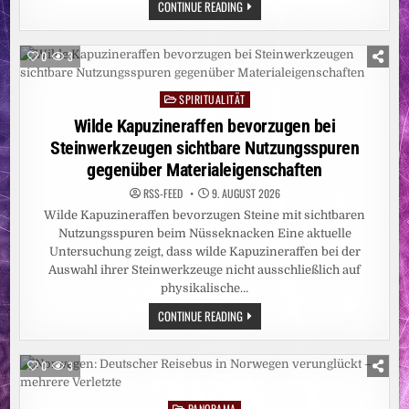
UMWELT:
CONTINUE READING
ABHOLZUNG
IM
AMAZONASGEBIET
AUF
0
3
ZEHNJAHRESTIEF
SPIRITUALITÄT
Posted
in
Wilde Kapuzineraffen bevorzugen bei
Steinwerkzeugen sichtbare Nutzungsspuren
gegenüber Materialeigenschaften
RSS-FEED
9. AUGUST 2026
Wilde Kapuzineraffen bevorzugen Steine mit sichtbaren
Nutzungsspuren beim Nüsseknacken Eine aktuelle
Untersuchung zeigt, dass wilde Kapuzineraffen bei der
Auswahl ihrer Steinwerkzeuge nicht ausschließlich auf
physikalische…
WILDE
CONTINUE READING
KAPUZINERAFFEN
BEVORZUGEN
BEI
STEINWERKZEUGEN
0
3
SICHTBARE
NUTZUNGSSPUREN
GEGENÜBER
PANORAMA
Posted