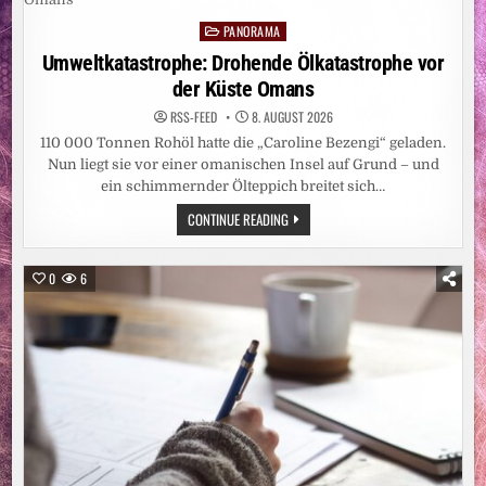
MEHR
ERWARTUNGEN,
PANORAMA
ALS
Posted
WENN
in
Umweltkatastrophe: Drohende Ölkatastrophe vor
MAN
SICH
der Küste Omans
EINE
WASCHMASCHINE
KAUFT“
RSS-FEED
8. AUGUST 2026
110 000 Tonnen Rohöl hatte die „Caroline Bezengi“ geladen.
Nun liegt sie vor einer omanischen Insel auf Grund – und
ein schimmernder Ölteppich breitet sich…
UMWELTKATASTROPHE:
CONTINUE READING
DROHENDE
ÖLKATASTROPHE
VOR
DER
0
6
KÜSTE
OMANS