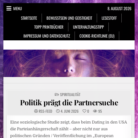
Skip
MENU
8. AUGUST 2026
to
STARTSEITE
BEWUSSTSEIN UND GEISTIGKEIT
LESESTOFF
content
TOPP PRINTBÜCHER
UNTERHALTUNGSTIPP
IMPRESSUM UND DATENSCHUTZ
COOKIE-RICHTLINIE (EU)
NeueSpiritualität.de
Bewusstsein & Geistigkeit
POSTED
SPIRITUALITÄT
IN
Politik prägt die Partnersuche
RSS-FEED
4. JUNI 2026
0
95
Eine soziologische Studie zeigt, dass beim Dating in den USA
die Parteianhängerschaft zählt – aber nicht nur aus
politischen Gründen / Veröffentlichung im „European