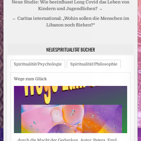
Beitragsnavigation
Neue Studie: Wie beeinflusst Long Covid das Leben von
Kindern und Jugendlichen? →
← Caritas international: „Wohin sollen die Menschen im
Libanon noch fliehen?“
NEUESPIRITUALITÄT BÜCHER
Spiritualität/Psychologie
Spiritualität/Philosophie
Wege zum Glück
... durch die Macht der Gedanken. Autor: Peters, Emil.