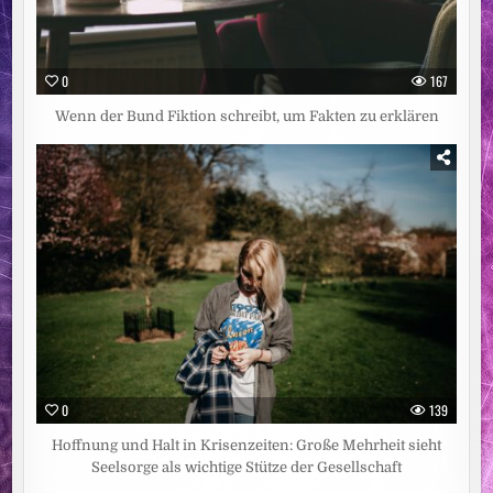
0
167
Wenn der Bund Fiktion schreibt, um Fakten zu erklären
0
139
Hoffnung und Halt in Krisenzeiten: Große Mehrheit sieht
Seelsorge als wichtige Stütze der Gesellschaft