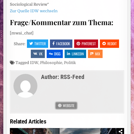
Sociological Review“
Zur Quelle IDW wechseln
Frage/Kommentar zum Thema:
[mwai_chat]
TWITTER
FACEBOOK
PINTEREST
REDDIT
Share:
VK
DIGG
LINKEDIN
MIX
Tagged
IDW
,
Philosophie
,
Politik
Author:
RSS-Feed
WEBSITE
Related Articles