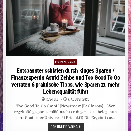
PANORAMA
Posted
in
Entspannter schlafen durch kluges Sparen /
Finanzexpertin Astrid Zehbe und Too Good To Go
verraten 6 praktische Tipps, wie Sparen zu mehr
Lebensqualität führt
RSS-FEED
7. AUGUST 2026
Too Good To Go GmbH [Newsroom]Berlin (ots) – Wer
regelmäßig spart, schläft nachts ruhiger – das belegt nun
eine Studie der Universität Bristol.(1) Die Ergebnisse…
ENTSPANNTER
CONTINUE READING
SCHLAFEN