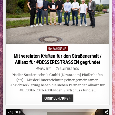
PANORAMA
Posted
in
Mit vereinten Kräften für den Straßenerhalt /
Allianz für #BESSERESTRASSEN gegründet
RSS-FEED
6. AUGUST 2026
Nadler Straßentechnik GmbH [Newsroom] Pfaffenhofen
(ots) – Mit der Unterzeichnung einer gemeinsamen
Absichtserklärung haben die sieben Partner der Allianz für
#BESSERESTRASSEN den Startschuss für die…
MIT
CONTINUE READING
VEREINTEN
KRÄFTEN
FÜR
DEN
0
6
STRASSENERHALT /