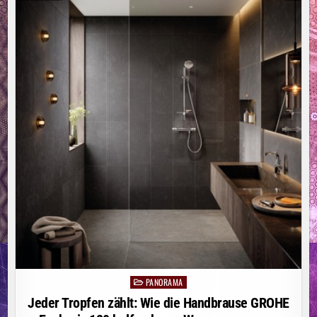
A
LLIANZ F
ÜR #
BESSERESTRASSEN G
EGRÜNDET
PANORAMA
Posted
in
Jeder Tropfen zählt: Wie die Handbrause GROHE