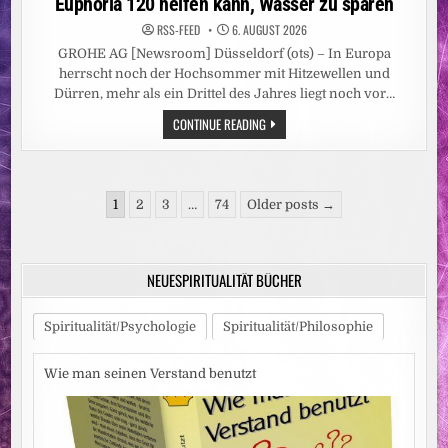
Euphoria 120 helfen kann, Wasser zu sparen
RSS-FEED
6. AUGUST 2026
GROHE AG [Newsroom] Düsseldorf (ots) – In Europa
herrscht noch der Hochsommer mit Hitzewellen und
Dürren, mehr als ein Drittel des Jahres liegt noch vor…
JEDER
CONTINUE READING
TROPFEN
ZÄHLT:
WIE
DIE
HANDBRAUSE
Seitennummerierung
GROHE
1
2
3
…
74
Older posts →
EUPHORIA
der
120
HELFEN
Beiträge
KANN,
WASSER
NEUESPIRITUALITÄT BÜCHER
ZU
SPAREN
Spiritualität/Psychologie
Spiritualität/Philosophie
Wie man seinen Verstand benutzt