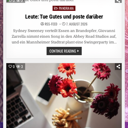
0
2
DER
LEIPZIGER
PANORAMA
Posted
NIKOLAIKIRCHE
/
in
Leute: Tue Gutes und poste darüber
„LIU
XIAOBOS
RSS-FEED
7. AUGUST 2026
HUMAN
RIGHTS
Sydney Sweeney verteilt Essen an Brandopfer, Giovanni
AWARD“
WIRD
Zarrella nimmt einen Song in den Abbey Road Studios auf,
ERSTMALIG
und ein Mannheimer Stadtrat plant eine Swingerparty im…
IN
LEIPZIG
LEUTE:
CONTINUE READING
VERLIEHEN
TUE
GUTES
UND
POSTE
0
3
DARÜBER