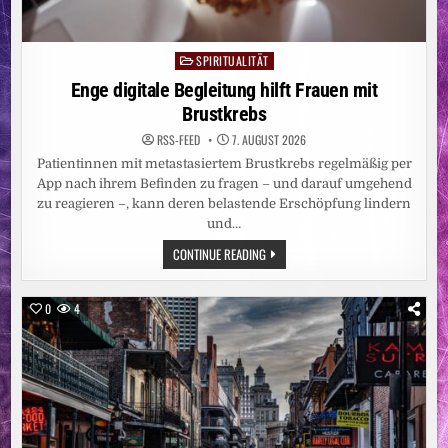
SPIRITUALITÄT
Posted
in
Enge digitale Begleitung hilft Frauen mit
Brustkrebs
RSS-FEED
7. AUGUST 2026
Patientinnen mit metastasiertem Brustkrebs regelmäßig per
App nach ihrem Befinden zu fragen – und darauf umgehend
zu reagieren –, kann deren belastende Erschöpfung lindern
und…
ENGE
CONTINUE READING
DIGITALE
BEGLEITUNG
HILFT
FRAUEN
0
4
MIT
BRUSTKREBS