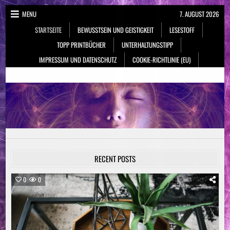
Skip
MENU
7. AUGUST 2026
to
STARTSEITE
BEWUSSTSEIN UND GEISTIGKEIT
LESESTOFF
content
TOPP PRINTBÜCHER
UNTERHALTUNGSTIPP
IMPRESSUM UND DATENSCHUTZ
COOKIE-RICHTLINIE (EU)
NeueSpiritualität.de
Bewusstsein & Geistigkeit
RECENT POSTS
0
0