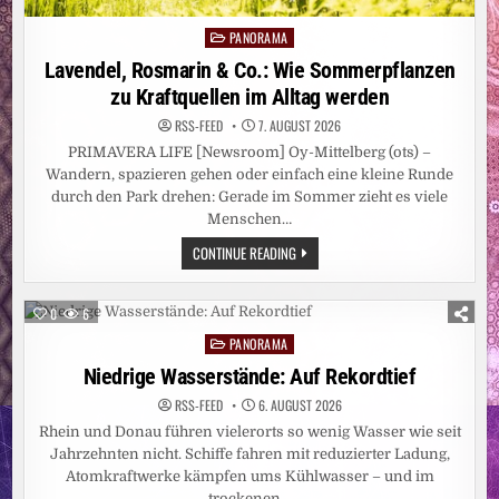
PANORAMA
Posted
in
Lavendel, Rosmarin & Co.: Wie Sommerpflanzen
zu Kraftquellen im Alltag werden
RSS-FEED
7. AUGUST 2026
PRIMAVERA LIFE [Newsroom] Oy-Mittelberg (ots) –
Wandern, spazieren gehen oder einfach eine kleine Runde
durch den Park drehen: Gerade im Sommer zieht es viele
Menschen…
LAVENDEL,
CONTINUE READING
ROSMARIN
&
CO.:
WIE
0
6
SOMMERPFLANZEN
ZU
PANORAMA
Posted
KRAFTQUELLEN
IM
in
Niedrige Wasserstände: Auf Rekordtief
ALLTAG
WERDEN
RSS-FEED
6. AUGUST 2026
Rhein und Donau führen vielerorts so wenig Wasser wie seit
Jahrzehnten nicht. Schiffe fahren mit reduzierter Ladung,
Atomkraftwerke kämpfen ums Kühlwasser – und im
trockenen…