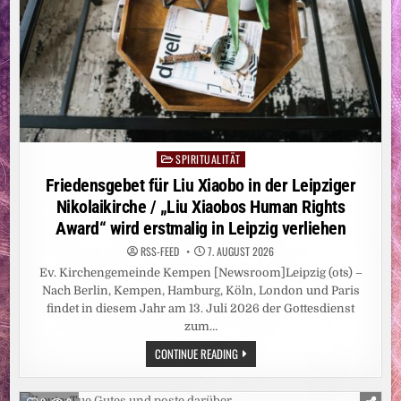
SPIRITUALITÄT
Posted
in
Friedensgebet für Liu Xiaobo in der Leipziger
Nikolaikirche / „Liu Xiaobos Human Rights
Award“ wird erstmalig in Leipzig verliehen
RSS-FEED
7. AUGUST 2026
Ev. Kirchengemeinde Kempen [Newsroom]Leipzig (ots) –
Nach Berlin, Kempen, Hamburg, Köln, London und Paris
findet in diesem Jahr am 13. Juli 2026 der Gottesdienst
zum…
FRIEDENSGEBET
CONTINUE READING
FÜR
LIU
XIAOBO
IN