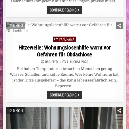
Datenschutzkompetenz mit nur vier Fragen präzise misst….
WIE
CONTINUE READING
KOMPETENT
SIND
SIE
IN
0
5
SACHEN
DATENSCHUTZ?
VIER
PANORAMA
FRAGEN
Posted
LIEFERN
in
Hitzewelle: Wohnungslosenhilfe warnt vor
DIE
ANTWORT
Gefahren für Obdachlose
RSS-FEED
7. AUGUST 2026
Bei hohen Temperaturen brauchen Menschen genug
Wasser, Schatten und kühle Räume. Wer keine Wohnung hat,
ist der Hitze ausgeliefert – das kann lebensgefährlich sein.
Experten…
HITZEWELLE:
CONTINUE READING
WOHNUNGSLOSENHILFE
WARNT
VOR
GEFAHREN
0
4
FÜR
OBDACHLOSE