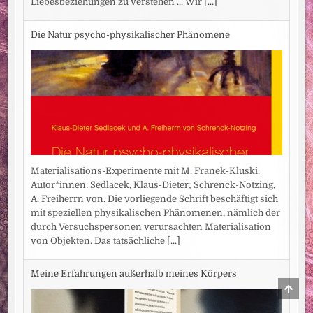
Liebesbeziehungen zu verstehen ... Wir
[...]
Die Natur psycho-physikalischer Phänomene
Materialisations-Experimente mit M. Franek-Kluski.
Autor*innen: Sedlacek, Klaus-Dieter; Schrenck-Notzing,
A. Freiherrn von. Die vorliegende Schrift beschäftigt sich
mit speziellen physikalischen Phänomenen, nämlich der
durch Versuchspersonen verursachten Materialisation
von Objekten. Das tatsächliche
[...]
Meine Erfahrungen außerhalb meines Körpers
SCRO
TO
TOP