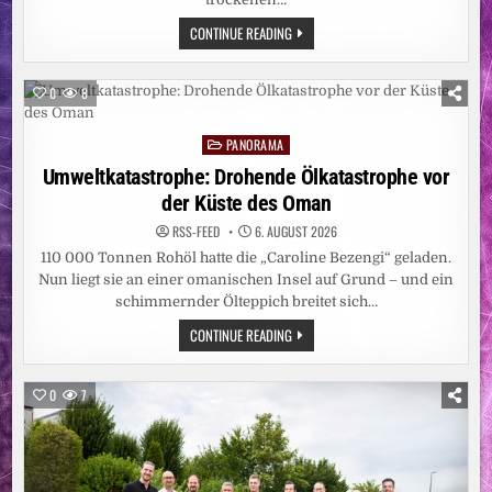
NIEDRIGE
CONTINUE READING
WASSERSTÄNDE:
AUF
REKORDTIEF
0
8
PANORAMA
Posted
in
Umweltkatastrophe: Drohende Ölkatastrophe vor
der Küste des Oman
RSS-FEED
6. AUGUST 2026
110 000 Tonnen Rohöl hatte die „Caroline Bezengi“ geladen.
Nun liegt sie an einer omanischen Insel auf Grund – und ein
schimmernder Ölteppich breitet sich…
UMWELTKATASTROPHE:
CONTINUE READING
DROHENDE
ÖLKATASTROPHE
VOR
DER
0
7
KÜSTE
DES
OMAN