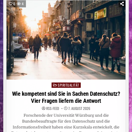
GESUNDHEIT
0
4
IN
SCHULE
UND
UNTERRICHT“
ERSCHIENEN
SPIRITUALITÄT
Posted
in
Wie kompetent sind Sie in Sachen Datenschutz?
Vier Fragen liefern die Antwort
RSS-FEED
7. AUGUST 2026
Forschende der Universität Würzburg und die
Bundesbeauftragte für den Datenschutz und die
Informationsfreiheit haben eine Kurzskala entwickelt, die