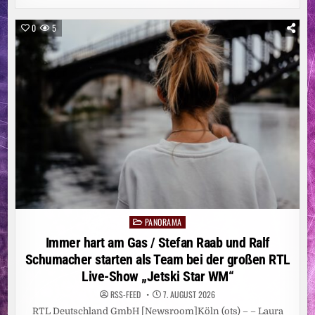
DURCH
KLUGES
SPAREN
0
5
/
FINANZEXPERTIN
ASTRID
ZEHBE
UND
TOO
GOOD
TO
GO
VERRATEN
6
PRAKTISCHE
TIPPS,
WIE
SPAREN
ZU
MEHR
LEBENSQUALITÄT
FÜHRT
PANORAMA
Posted
in
Immer hart am Gas / Stefan Raab und Ralf
Schumacher starten als Team bei der großen RTL
Live-Show „Jetski Star WM“
RSS-FEED
7. AUGUST 2026
RTL Deutschland GmbH [Newsroom]Köln (ots) – – Laura