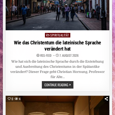
SPIRITUALITÄT
Posted
in
Wie das Christentum die lateinische Sprache
verändert hat
RSS-FEED
7. AUGUST 2026
Wie hat sich die lateinische Sprache durch die Entstehung
und Ausbreitung des Christentums in der Spätantike
verändert? Dieser Frage geht Christian Hornung, Professor
für Alte…
WIE
CONTINUE READING
DAS
CHRISTENTUM
DIE
LATEINISCHE
0
4
SPRACHE
VERÄNDERT
HAT