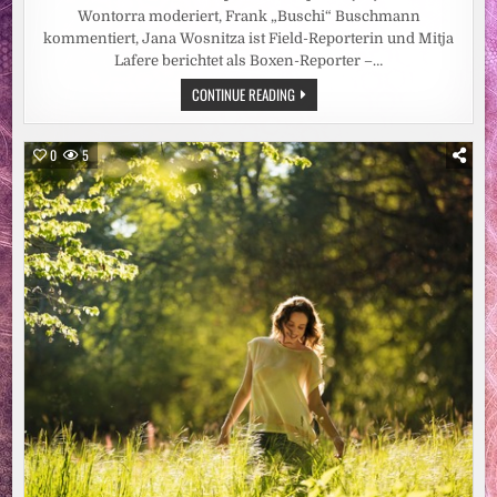
Wontorra moderiert, Frank „Buschi“ Buschmann
kommentiert, Jana Wosnitza ist Field-Reporterin und Mitja
Lafere berichtet als Boxen-Reporter –…
IMMER
CONTINUE READING
HART
AM
GAS
/
0
5
STEFAN
RAAB
UND
RALF
SCHUMACHER
STARTEN
ALS
TEAM
BEI
DER
GROSSEN R
TL L
IVE-S
HOW „
JETSKI S
TAR W
M“