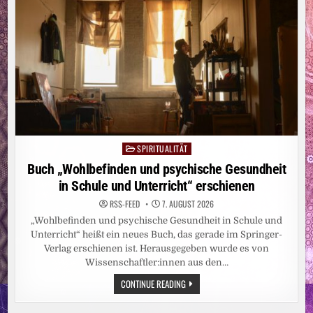
SPIRITUALITÄT
Posted
in
Buch „Wohlbefinden und psychische Gesundheit
in Schule und Unterricht“ erschienen
RSS-FEED
7. AUGUST 2026
„Wohlbefinden und psychische Gesundheit in Schule und
Unterricht“ heißt ein neues Buch, das gerade im Springer-
Verlag erschienen ist. Herausgegeben wurde es von
Wissenschaftler:innen aus den…
BUCH
CONTINUE READING
„WOHLBEFINDEN
UND
PSYCHISCHE