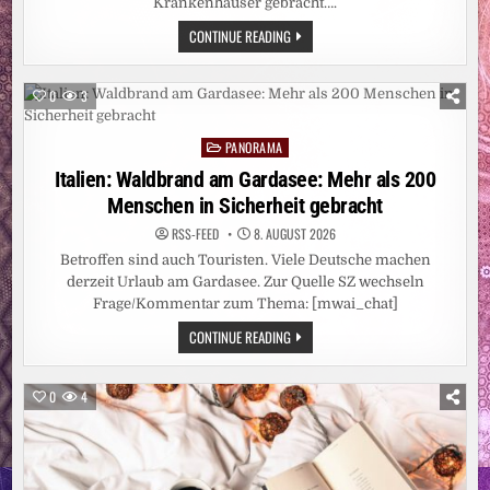
Krankenhäuser gebracht….
NORWEGEN:
CONTINUE READING
DEUTSCHER
REISEBUS
IN
NORWEGEN
0
3
VERUNGLÜCKT
–
MEHRERE
PANORAMA
VERLETZTE
Posted
in
Italien: Waldbrand am Gardasee: Mehr als 200
Menschen in Sicherheit gebracht
RSS-FEED
8. AUGUST 2026
Betroffen sind auch Touristen. Viele Deutsche machen
derzeit Urlaub am Gardasee. Zur Quelle SZ wechseln
Frage/Kommentar zum Thema: [mwai_chat]
ITALIEN:
CONTINUE READING
WALDBRAND
AM
GARDASEE:
MEHR
0
4
ALS
200
MENSCHEN
IN
SICHERHEIT
GEBRACHT