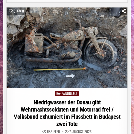
GANZ
NEUE
FORM
0
8
VON
CHEFSESSEL
PANORAMA
Posted
in
Niedrigwasser der Donau gibt
Wehrmachtssoldaten und Motorrad frei /
Volksbund exhumiert im Flussbett in Budapest
zwei Tote
RSS-FEED
7. AUGUST 2026