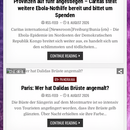
Provinzen auf fünf angestiegen – Caritas stellt
weitere Ebola-Nothilfe bereit und bittet um
Spenden
RSS-FEED
8. AUGUST 2026
Caritas international [Newsroom]Freiburg/Bunia (ots) – Die
Ebola-Epidemie im Nordosten der Demokratischen
Republik Kongo breitet sich weiter aus, es handelt sich um
den schlimmsten und tödlichsten…
CARITAS:
CONTINUE READING
EBOLA-
EPIDEMIE
IN
DER
0
8
DR
KONGO
PANORAMA
Posted
NOCH
LÄNGST
in
Paris: Wer hat Dalidas Brüste angemalt?
NICHT
BESIEGT
RSS-FEED
8. AUGUST 2026
/
ZAHL
Die Büste der Sängerin auf dem Montmartre ist so intensiv
DER
BETROFFENEN
von Touristen angefingert worden, dass ihre Brüste gelb
PROVINZEN
glänzten. Über Nacht erhielten sie ihre Farbe…
AUF
FÜNF
PARIS:
CONTINUE READING
ANGESTIEGEN
WER
–