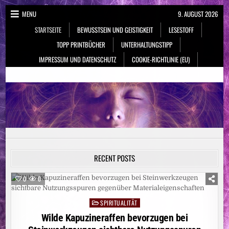
Skip
MENU
9. AUGUST 2026
to
STARTSEITE
BEWUSSTSEIN UND GEISTIGKEIT
LESESTOFF
content
TOPP PRINTBÜCHER
UNTERHALTUNGSTIPP
IMPRESSUM UND DATENSCHUTZ
COOKIE-RICHTLINIE (EU)
NeueSpiritualität.de
Bewusstsein & Geistigkeit
RECENT POSTS
0
0
SPIRITUALITÄT
Posted
in
Wilde Kapuzineraffen bevorzugen bei