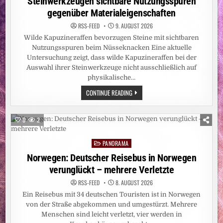
Steinwerkzeugen sichtbare Nutzungsspuren
gegenüber Materialeigenschaften
RSS-FEED
9. AUGUST 2026
Wilde Kapuzineraffen bevorzugen Steine mit sichtbaren
Nutzungsspuren beim Nüsseknacken Eine aktuelle
Untersuchung zeigt, dass wilde Kapuzineraffen bei der
Auswahl ihrer Steinwerkzeuge nicht ausschließlich auf
physikalische…
WILDE
CONTINUE READING
KAPUZINERAFFEN
BEVORZUGEN
BEI
STEINWERKZEUGEN
0
2
SICHTBARE
NUTZUNGSSPUREN
GEGENÜBER
PANORAMA
MATERIALEIGENSCHAFTEN
Posted
in
Norwegen: Deutscher Reisebus in Norwegen
verunglückt – mehrere Verletzte
RSS-FEED
8. AUGUST 2026
Ein Reisebus mit 34 deutschen Touristen ist in Norwegen
von der Straße abgekommen und umgestürzt. Mehrere
Menschen sind leicht verletzt, vier werden in