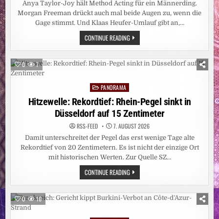
Anya Taylor-Joy hält Method Acting für ein Männerding.
Morgan Freeman drückt auch mal beide Augen zu, wenn die
Gage stimmt. Und Klaas Heufer-Umlauf gibt an,…
LEUTE:
CONTINUE READING
DAS
ARSCHLOCH
AM
SET
0
7
SEIN?
FÜR
FRAUEN
PANORAMA
KEINE
Posted
OPTION
in
Hitzewelle: Rekordtief: Rhein-Pegel sinkt in
Düsseldorf auf 15 Zentimeter
RSS-FEED
7. AUGUST 2026
Damit unterschreitet der Pegel das erst wenige Tage alte
Rekordtief von 20 Zentimetern. Es ist nicht der einzige Ort
mit historischen Werten. Zur Quelle SZ…
HITZEWELLE:
CONTINUE READING
REKORDTIEF:
RHEIN-
PEGEL
SINKT
0
10
IN
DÜSSELDORF
AUF