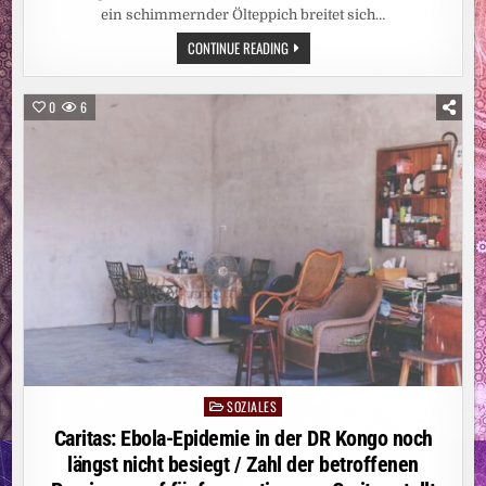
ein schimmernder Ölteppich breitet sich…
UMWELTKATASTROPHE:
CONTINUE READING
DROHENDE
ÖLKATASTROPHE
VOR
DER
0
6
KÜSTE
OMANS
SOZIALES
Posted
in
Caritas: Ebola-Epidemie in der DR Kongo noch
längst nicht besiegt / Zahl der betroffenen