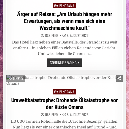
JULI
PANORAMA
11,41
Posted
MILLIONEN
in
Ärger auf Reisen: „Am Urlaub hängen mehr
MENSCHEN
Erwartungen, als wenn man sich eine
Waschmaschine kauft“
RSS-FEED
8. AUGUST 2026
Das Hotel liegt neben einer Baustelle, der Strand ist zu weit
entfernt – in solchen Fällen ziehen Reisende vor Gericht.
Und wie stehen die Chancen…
ÄRGER
CONTINUE READING
AUF
REISEN:
„AM
URLAUB
0
5
HÄNGEN
MEHR
ERWARTUNGEN,
PANORAMA
ALS
Posted
WENN
in
Umweltkatastrophe: Drohende Ölkatastrophe vor
MAN
SICH
der Küste Omans
EINE
WASCHMASCHINE
KAUFT“
RSS-FEED
8. AUGUST 2026
110 000 Tonnen Rohöl hatte die „Caroline Bezengi“ geladen.
Nun liegt sie vor einer omanischen Insel auf Grund – und