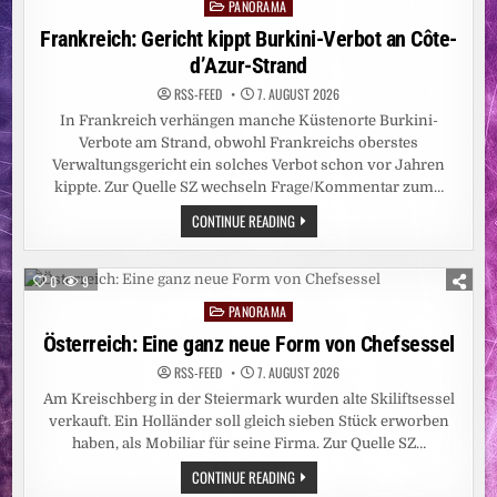
PANORAMA
15
Posted
ZENTIMETER
in
Frankreich: Gericht kippt Burkini-Verbot an Côte-
d’Azur-Strand
RSS-FEED
7. AUGUST 2026
In Frankreich verhängen manche Küstenorte Burkini-
Verbote am Strand, obwohl Frankreichs oberstes
Verwaltungsgericht ein solches Verbot schon vor Jahren
kippte. Zur Quelle SZ wechseln Frage/Kommentar zum…
FRANKREICH:
CONTINUE READING
GERICHT
KIPPT
BURKINI-
VERBOT
0
9
AN
CÔTE-
PANORAMA
Posted
D’AZUR-
STRAND
in
Österreich: Eine ganz neue Form von Chefsessel
RSS-FEED
7. AUGUST 2026
Am Kreischberg in der Steiermark wurden alte Skiliftsessel
verkauft. Ein Holländer soll gleich sieben Stück erworben
haben, als Mobiliar für seine Firma. Zur Quelle SZ…
ÖSTERREICH:
CONTINUE READING
EINE