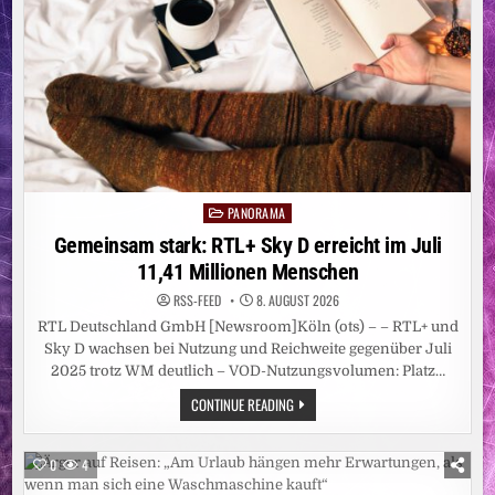
PANORAMA
Posted
in
Gemeinsam stark: RTL+ Sky D erreicht im Juli
11,41 Millionen Menschen
RSS-FEED
8. AUGUST 2026
RTL Deutschland GmbH [Newsroom]Köln (ots) – – RTL+ und
Sky D wachsen bei Nutzung und Reichweite gegenüber Juli
2025 trotz WM deutlich – VOD-Nutzungsvolumen: Platz…
GEMEINSAM
CONTINUE READING
STARK:
RTL+
SKY
D
0
4
ERREICHT
IM