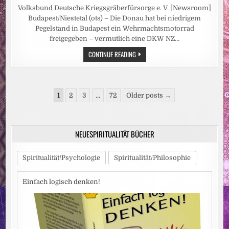
Volksbund Deutsche Kriegsgräberfürsorge e. V. [Newsroom]
Budapest/Niestetal (ots) – Die Donau hat bei niedrigem
Pegelstand in Budapest ein Wehrmachtsmotorrad
freigegeben – vermutlich eine DKW NZ…
NIEDRIGWASSER
CONTINUE READING
DER
DONAU
GIBT
WEHRMACHTSSOLDATEN
UND
Seitennummerierung
MOTORRAD
1
2
3
…
72
Older posts →
FREI
der
/
VOLKSBUND
Beiträge
EXHUMIERT
IM
NEUESPIRITUALITÄT BÜCHER
FLUSSBETT
IN
BUDAPEST
ZWEI
Spiritualität/Psychologie
Spiritualität/Philosophie
TOTE
Einfach logisch denken!