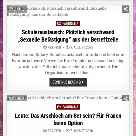
HAT
CARITAS
DALIDAS
STELLT
BRÜSTE
WEITERE
0
6
ANGEMALT?
EBOLA-
NOTHILFE
BEREIT
PANORAMA
Posted
UND
BITTET
in
Schüleraustausch: Plötzlich verschwand
UM
SPENDEN
„Sexuelle Belästigung“ aus der Betreffzeile
RSS-FEED
8. AUGUST 2026
Nach einem Rotary-Schüleraustausch in Indien erhebt eine
Familie schwere Vorwürfe: Ihre Tochter sei sexuell belästigt
worden, der Fall nicht ausreichend aufgearbeitet. Die
Organisation weist das…
SCHÜLERAUSTAUSCH:
CONTINUE READING
PLÖTZLICH
VERSCHWAND
„SEXUELLE
BELÄSTIGUNG“
0
6
AUS
DER
PANORAMA
Posted
BETREFFZEILE
in
Leute: Das Arschloch am Set sein? Für Frauen
keine Option
RSS-FEED
7. AUGUST 2026