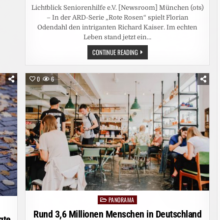
Lichtblick Seniorenhilfe e.V. [Newsroom] München (ots)
– In der ARD-Serie „Rote Rosen“ spielt Florian
Odendahl den intriganten Richard Kaiser. Im echten
Leben stand jetzt ein…
TV-
CONTINUE READING
BÖSEWICHT
AUS
„ROTE
ROSEN“
0
6
HILFT
BEDÜRFTIGEN
RENTNERN:
SCHAUSPIELER
FLORIAN
ODENDAHL
TAUSCHT
FILMSET
GEGEN
LICHTBLICK-
BÜRO
PANORAMA
Posted
in
Rund 3,6 Millionen Menschen in Deutschland
gte