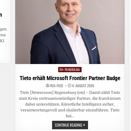
n
egen
ene
RKI
PANORAMA
Posted
in
Tieto erhält Microsoft Frontier Partner Badge
RSS-FEED
6. AUGUST 2026
Tieto [Newsroom] Regensburg (ots) – Damit zählt Tieto
zum Kreis vertrauenswürdiger Partner, die Kund:innen
dabei unterstützen, Künstliche Intelligenz sicher,
verantwortungsvoll und skalierbar einzuführen. Tieto
hat…
TIETO
CONTINUE READING
ERHÄLT