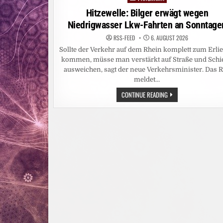
in
Hitzewelle: Bilger erwägt wegen
Niedrigwasser Lkw-Fahrten an Sonntage
RSS-FEED
6. AUGUST 2026
Sollte der Verkehr auf dem Rhein komplett zum Erli
kommen, müsse man verstärkt auf Straße und Schi
ausweichen, sagt der neue Verkehrsminister. Das 
meldet…
HITZEWELLE:
CONTINUE READING
BILGER
ERWÄGT
WEGEN
NIEDRIGWASSER
LKW-
FAHRTEN
AN
SONNTAGEN