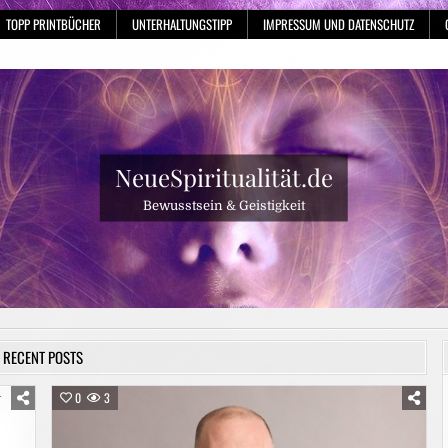
TOPP PRINTBÜCHER
UNTERHALTUNGSTIPP
IMPRESSUM UND DATENSCHUTZ
NeueSpiritualität.de
Bewusstsein & Geistigkeit
RECENT POSTS
0
3