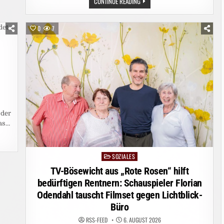
ANSPRUCHSVOLLER
CONTINUE READING
TRAVEL-
RETAIL-
MARKT
IM
0
7
FOKUS
 der
das…
SOZIALES
Posted
in
TV-Bösewicht aus „Rote Rosen“ hilft
bedürftigen Rentnern: Schauspieler Florian
Odendahl tauscht Filmset gegen Lichtblick-
Büro
RSS-FEED
6. AUGUST 2026