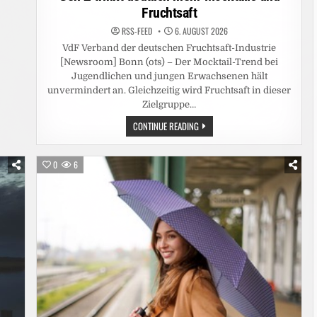
Fruchtsaft
RSS-FEED
6. AUGUST 2026
VdF Verband der deutschen Fruchtsaft-Industrie
[Newsroom] Bonn (ots) – Der Mocktail-Trend bei
Jugendlichen und jungen Erwachsenen hält
unvermindert an. Gleichzeitig wird Fruchtsaft in dieser
Zielgruppe…
GEN
CONTINUE READING
Z
TRINKT
DEUTLICH
MEHR
0
6
MOCKTAILS
UND
FRUCHTSAFT