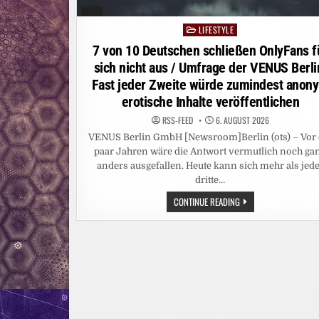
LIFESTYLE
Posted
in
7 von 10 Deutschen schließen OnlyFans f
sich nicht aus / Umfrage der VENUS Berli
Fast jeder Zweite würde zumindest anon
erotische Inhalte veröffentlichen
RSS-FEED
6. AUGUST 2026
VENUS Berlin GmbH [Newsroom]Berlin (ots) – Vor 
paar Jahren wäre die Antwort vermutlich noch ga
anders ausgefallen. Heute kann sich mehr als jed
dritte…
7
CONTINUE READING
VON
10
DEUTSCHEN
SCHLIESSEN O
NLYFANS F
ÜR S
ICH N
ICHT A
US /
U
MFRAGE D
ER V