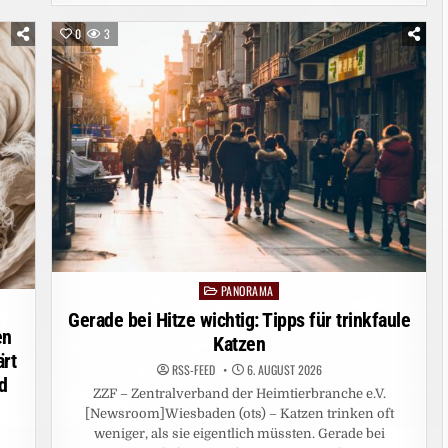
MICROSOFT
FRONTIER
PARTNER
0
3
BADGE
PANORAMA
Posted
in
Gerade bei Hitze wichtig: Tipps für trinkfaule
en
Katzen
rt
RSS-FEED
6. AUGUST 2026
d
ZZF – Zentralverband der Heimtierbranche e.V.
[Newsroom]Wiesbaden (ots) – Katzen trinken oft
weniger, als sie eigentlich müssten. Gerade bei