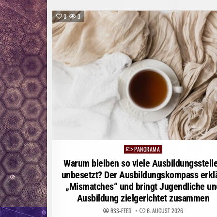
0
3
PANORAMA
Posted
in
Warum bleiben so viele Ausbildungsstell
unbesetzt? Der Ausbildungskompass erklä
„Mismatches“ und bringt Jugendliche un
Ausbildung zielgerichtet zusammen
RSS-FEED
6. AUGUST 2026