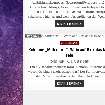
Ausbildungskompass [Newsroom]Penzberg (ots)
Offene Ausbildungsplätze und suchende Jugendli
finden oft nicht zusammen. Der Ausbildungskomp
setzt genau hier an und weist Jugendlichen den Weg
WARUM
CONTINUE READING
BLEIBEN
SO
VIELE
AUSBILDUNGSSTELLEN
0
6
UNBESETZT?
DER
PANORAMA
Posted
AUSBILDUNGSKOMPAS
ERKLÄRT
in
Kolumne „Mitten in …“: Wein auf Bier, das l
„MISMATCHES“
UND
sein
BRINGT
JUGENDLICHE
RSS-FEED
6. AUGUST 2026
UND
AUSBILDUNG
Ein SZ-Redakteur sitzt in Rom in einem Flugzeug, 
ZIELGERICHTET
wegen Gewitters nicht starten darf. Der Familienvate
ZUSAMMEN
der Reihe hinter ihm bestellt Bier. Und dann…
KOLUMNE
CONTINUE READING
„MITTEN
IN
…“:
WEIN
AUF
BIER,
DAS