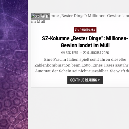
ENUS B
ERLIN: F
AST J
EDER Z
WEITE W
0
6
ÜRDE Z
UMINDEST A
NONYM E
PANORAMA
Posted
ROTISCHE I
NHALTE V
in
SZ-Kolumne „Bester Dinge“: Millionen-
ERÖFFENTLICHEN
Gewinn landet im Müll
RSS-FEED
6. AUGUST 2026
Eine Frau in Italien spielt seit Jahren dieselbe
Zahlenkombination beim Lotto. Eines Tages sagt ihr
Automat, der Schein sei nicht auszahlbar. Sie wirft 
SZ-
CONTINUE READING
KOLUMNE
„BESTER
DINGE“:
MILLIONEN-
GEWINN
LANDET
IM
MÜLL