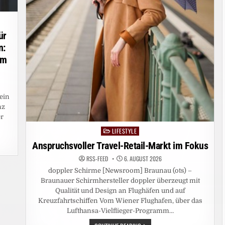
ür
n:
ym
ein
nz
er
LIFESTYLE
Posted
in
Anspruchsvoller Travel-Retail-Markt im Fokus
RSS-FEED
6. AUGUST 2026
doppler Schirme [Newsroom] Braunau (ots) –
Braunauer Schirmhersteller doppler überzeugt mit
Qualität und Design an Flughäfen und auf
Kreuzfahrtschiffen Vom Wiener Flughafen, über das
Lufthansa-Vielflieger-Programm…