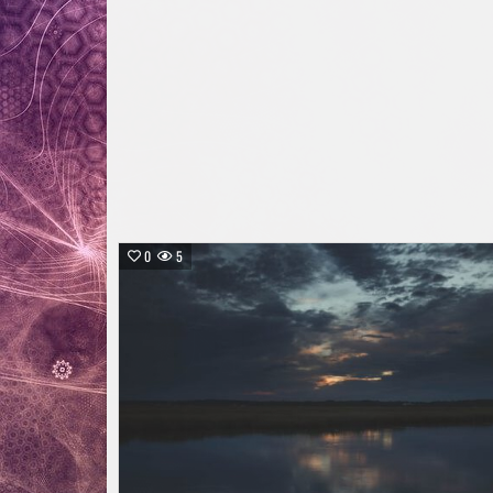
LASS
SEIN
0
5