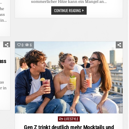
sommerlicher Hitze kann ein Mangel an…
 –
che
GERADE
CONTINUE READING
BEI
ass
HITZE
 in…
WICHTIG:
TIPPS
FÜR
TRINKFAULE
KATZEN
0
6
S
ass
das
r in
LIFESTYLE
Posted
in
Gen Z trinkt deutlich mehr Mocktails und