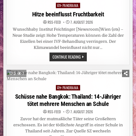
PANORAMA
Posted
in
Hitze beeinflusst Fruchtbarkeit
RSS-FEED
7. AUGUST 2026
Wunschbaby Institut Feichtinger [Newsroom]Wien (ots) –
Neue Studie zeigt: Hohe Temperaturen können die Zahl der
Eizellen bei einer IVF-Behandlung verringern. Der
Klimawandel beeinflusst nicht nur…
HITZE
CONTINUE READING
BEEINFLUSST
FRUCHTBARKEIT
0
7
PANORAMA
Posted
in
Schüsse nahe Bangkok: Thailand: 14-Jähriger
tötet mehrere Menschen an Schule
RSS-FEED
7. AUGUST 2026
Zuvor hat der mutmaßliche Täter seine Großeltern
erschossen. Es ist der tödlichste Angriff in einer Schule in
Thailand seit Jahren. Zur Quelle SZ wechseln