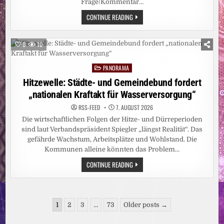
Frage/Kommentar…
SCHÜSSE
CONTINUE READING
NAHE
BANGKOK:
THAILAND:
14-
0
10
JÄHRIGER
TÖTET
MEHRERE
PANORAMA
MENSCHEN
Posted
AN
in
Hitzewelle: Städte- und Gemeindebund fordert
SCHULE
„nationalen Kraftakt für Wasserversorgung“
RSS-FEED
7. AUGUST 2026
Die wirtschaftlichen Folgen der Hitze- und Dürreperioden
sind laut Verbandspräsident Spiegler „längst Realität“. Das
gefährde Wachstum, Arbeitsplätze und Wohlstand. Die
Kommunen alleine könnten das Problem…
HITZEWELLE:
CONTINUE READING
STÄDTE-
UND
GEMEINDEBUND
FORDERT
„NATIONALEN
Seitennummerierung
KRAFTAKT
1
2
3
…
73
Older posts →
FÜR
der
WASSERVERSORGUNG“