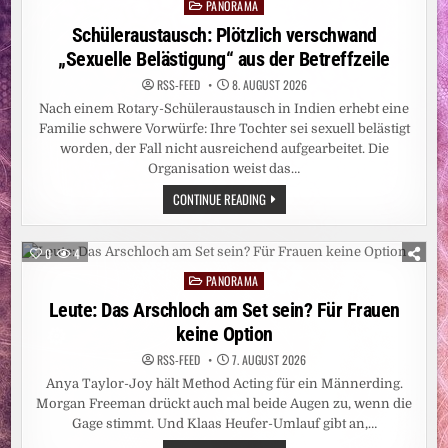
PANORAMA
Posted
UND
BITTET
in
Schüleraustausch: Plötzlich verschwand
UM
SPENDEN
„Sexuelle Belästigung“ aus der Betreffzeile
RSS-FEED
8. AUGUST 2026
Nach einem Rotary-Schüleraustausch in Indien erhebt eine
Familie schwere Vorwürfe: Ihre Tochter sei sexuell belästigt
worden, der Fall nicht ausreichend aufgearbeitet. Die
Organisation weist das…
SCHÜLERAUSTAUSCH:
CONTINUE READING
PLÖTZLICH
VERSCHWAND
„SEXUELLE
BELÄSTIGUNG“
0
4
AUS
DER
PANORAMA
Posted
BETREFFZEILE
in
Leute: Das Arschloch am Set sein? Für Frauen
keine Option
RSS-FEED
7. AUGUST 2026
Anya Taylor-Joy hält Method Acting für ein Männerding.
Morgan Freeman drückt auch mal beide Augen zu, wenn die
Gage stimmt. Und Klaas Heufer-Umlauf gibt an,…