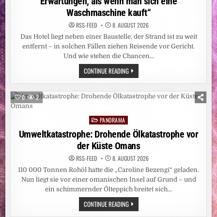
Erwartungen, als wenn man sich eine
Waschmaschine kauft“
RSS-FEED
8. AUGUST 2026
Das Hotel liegt neben einer Baustelle, der Strand ist zu weit
entfernt – in solchen Fällen ziehen Reisende vor Gericht.
Und wie stehen die Chancen…
ÄRGER
CONTINUE READING
AUF
REISEN:
„AM
URLAUB
0
2
HÄNGEN
MEHR
ERWARTUNGEN,
PANORAMA
ALS
Posted
WENN
in
Umweltkatastrophe: Drohende Ölkatastrophe vor
MAN
SICH
der Küste Omans
EINE
WASCHMASCHINE
KAUFT“
RSS-FEED
8. AUGUST 2026
110 000 Tonnen Rohöl hatte die „Caroline Bezengi“ geladen.
Nun liegt sie vor einer omanischen Insel auf Grund – und
ein schimmernder Ölteppich breitet sich…
UMWELTKATASTROPHE:
CONTINUE READING
DROHENDE
ÖLKATASTROPHE