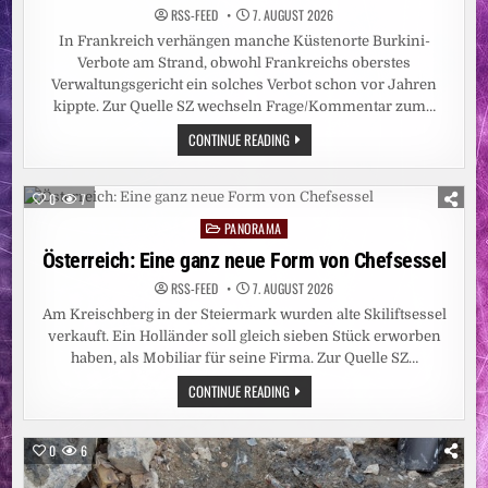
RSS-FEED
7. AUGUST 2026
In Frankreich verhängen manche Küstenorte Burkini-
Verbote am Strand, obwohl Frankreichs oberstes
Verwaltungsgericht ein solches Verbot schon vor Jahren
kippte. Zur Quelle SZ wechseln Frage/Kommentar zum…
FRANKREICH:
CONTINUE READING
GERICHT
KIPPT
BURKINI-
VERBOT
0
7
AN
CÔTE-
PANORAMA
Posted
D’AZUR-
STRAND
in
Österreich: Eine ganz neue Form von Chefsessel
RSS-FEED
7. AUGUST 2026
Am Kreischberg in der Steiermark wurden alte Skiliftsessel
verkauft. Ein Holländer soll gleich sieben Stück erworben
haben, als Mobiliar für seine Firma. Zur Quelle SZ…
ÖSTERREICH:
CONTINUE READING
EINE
GANZ
NEUE
FORM
0
6
VON
CHEFSESSEL