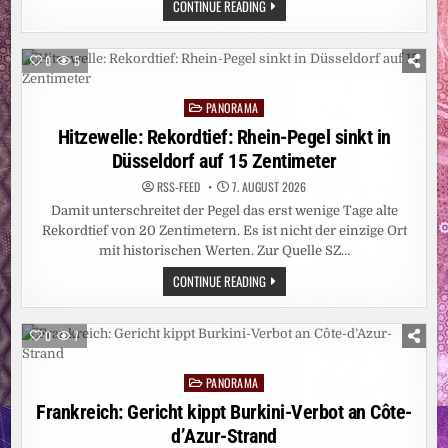
LEUTE:
CONTINUE READING
DAS
ARSCHLOCH
AM
SET
0
5
SEIN?
FÜR
FRAUEN
PANORAMA
KEINE
Posted
OPTION
in
Hitzewelle: Rekordtief: Rhein-Pegel sinkt in
Düsseldorf auf 15 Zentimeter
RSS-FEED
7. AUGUST 2026
Damit unterschreitet der Pegel das erst wenige Tage alte
Rekordtief von 20 Zentimetern. Es ist nicht der einzige Ort
mit historischen Werten. Zur Quelle SZ…
HITZEWELLE:
CONTINUE READING
REKORDTIEF:
RHEIN-
PEGEL
SINKT
0
7
IN
DÜSSELDORF
AUF
PANORAMA
15
Posted
ZENTIMETER
in
Frankreich: Gericht kippt Burkini-Verbot an Côte-
d’Azur-Strand