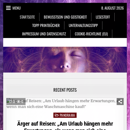
Skip
MENU
8. AUGUST 2026
to
STARTSEITE
BEWUSSTSEIN UND GEISTIGKEIT
LESESTOFF
content
TOPP PRINTBÜCHER
UNTERHALTUNGSTIPP
IMPRESSUM UND DATENSCHUTZ
COOKIE-RICHTLINIE (EU)
NeueSpiritualität.de
Bewusstsein & Geistigkeit
RECENT POSTS
0
0
PANORAMA
Posted
in
Ärger auf Reisen: „Am Urlaub hängen mehr