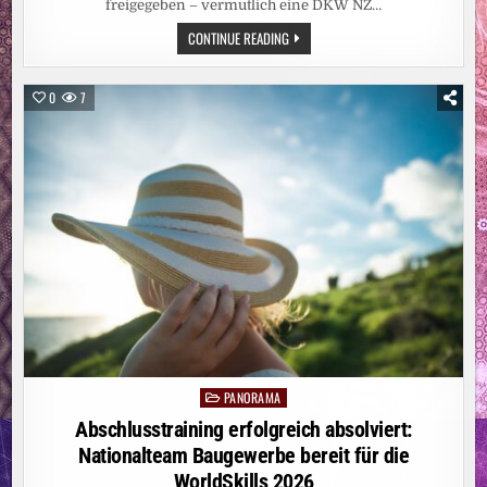
freigegeben – vermutlich eine DKW NZ…
NIEDRIGWASSER
CONTINUE READING
DER
DONAU
GIBT
WEHRMACHTSSOLDATEN
0
7
UND
MOTORRAD
FREI
/
VOLKSBUND
EXHUMIERT
IM
FLUSSBETT
IN
BUDAPEST
ZWEI
TOTE
PANORAMA
Posted
in
Abschlusstraining erfolgreich absolviert:
Nationalteam Baugewerbe bereit für die
WorldSkills 2026