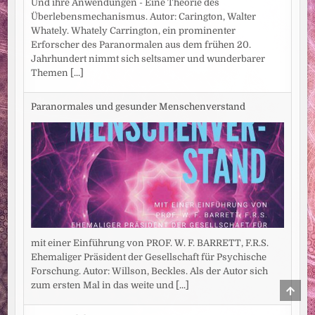
Und ihre Anwendungen - Eine Theorie des
Überlebensmechanismus. Autor: Carington, Walter
Whately. Whately Carrington, ein prominenter
Erforscher des Paranormalen aus dem frühen 20.
Jahrhundert nimmt sich seltsamer und wunderbarer
Themen
[...]
Paranormales und gesunder Menschenverstand
mit einer Einführung von PROF. W. F. BARRETT, F.R.S.
Ehemaliger Präsident der Gesellschaft für Psychische
Forschung. Autor: Willson, Beckles. Als der Autor sich
zum ersten Mal in das weite und
[...]
SCRO
TO
TOP