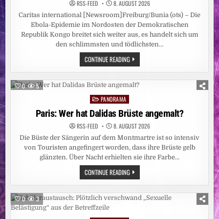
RSS-FEED
8. AUGUST 2026
Caritas international [Newsroom]Freiburg/Bunia (ots) – Die
Ebola-Epidemie im Nordosten der Demokratischen
Republik Kongo breitet sich weiter aus, es handelt sich um
den schlimmsten und tödlichsten…
CARITAS:
CONTINUE READING
EBOLA-
EPIDEMIE
IN
DER
0
5
DR
KONGO
PANORAMA
Posted
NOCH
LÄNGST
in
Paris: Wer hat Dalidas Brüste angemalt?
NICHT
BESIEGT
RSS-FEED
8. AUGUST 2026
/
ZAHL
Die Büste der Sängerin auf dem Montmartre ist so intensiv
DER
BETROFFENEN
von Touristen angefingert worden, dass ihre Brüste gelb
PROVINZEN
glänzten. Über Nacht erhielten sie ihre Farbe…
AUF
FÜNF
PARIS:
CONTINUE READING
ANGESTIEGEN
WER
–
HAT
CARITAS
DALIDAS
STELLT
BRÜSTE
WEITERE
0
3
ANGEMALT?
EBOLA-
NOTHILFE
BEREIT