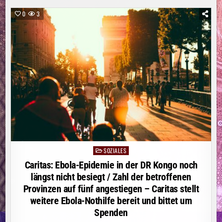
VOR
DER
0
3
KÜSTE
OMANS
SOZIALES
Posted
in
Caritas: Ebola-Epidemie in der DR Kongo noch
längst nicht besiegt / Zahl der betroffenen
Provinzen auf fünf angestiegen – Caritas stellt
weitere Ebola-Nothilfe bereit und bittet um
Spenden