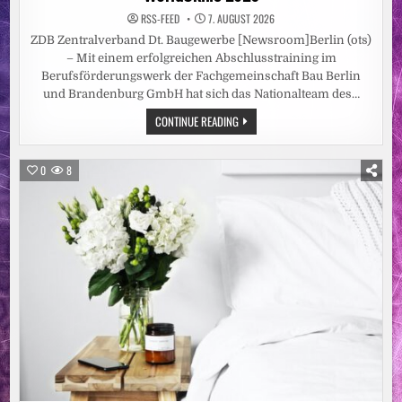
RSS-FEED
7. AUGUST 2026
ZDB Zentralverband Dt. Baugewerbe [Newsroom]Berlin (ots)
– Mit einem erfolgreichen Abschlusstraining im
Berufsförderungswerk der Fachgemeinschaft Bau Berlin
und Brandenburg GmbH hat sich das Nationalteam des…
ABSCHLUSSTRAINING
CONTINUE READING
ERFOLGREICH
ABSOLVIERT:
NATIONALTEAM
BAUGEWERBE
0
8
BEREIT
FÜR
DIE
WORLDSKILLS
2026