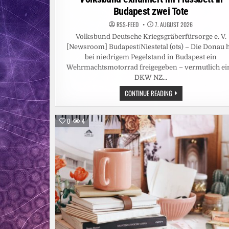
Budapest zwei Tote
RSS-FEED
7. AUGUST 2026
Volksbund Deutsche Kriegsgräberfürsorge e. V.
[Newsroom] Budapest/Niestetal (ots) – Die Donau h
bei niedrigem Pegelstand in Budapest ein
Wehrmachtsmotorrad freigegeben – vermutlich ei
DKW NZ…
NIEDRIGWASSER
CONTINUE READING
DER
DONAU
GIBT
WEHRMACHTSSOLDATE
0
4
UND
MOTORRAD
FREI
/
VOLKSBUND
EXHUMIERT
IM
FLUSSBETT
IN
BUDAPEST
ZWEI
TOTE