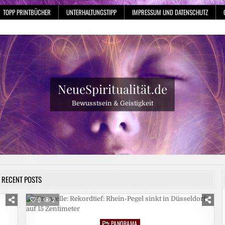
TOPP PRINTBÜCHER
UNTERHALTUNGSTIPP
IMPRESSUM UND DATENSCHUTZ
NeueSpiritualität.de
Bewusstsein & Geistigkeit
RECENT POSTS
0
2
PANORAMA
Posted