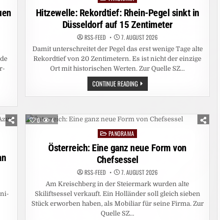
in
uen
Hitzewelle: Rekordtief: Rhein-Pegel sinkt in
Düsseldorf auf 15 Zentimeter
RSS-FEED
7. AUGUST 2026
Damit unterschreitet der Pegel das erst wenige Tage alte
ide
Rekordtief von 20 Zentimetern. Es ist nicht der einzige
r-
Ort mit historischen Werten. Zur Quelle SZ…
HITZEWELLE:
CONTINUE READING
REKORDTIEF:
RHEIN-
PEGEL
SINKT
IN
0
4
DÜSSELDORF
AUF
PANORAMA
15
Posted
ZENTIMETER
in
Österreich: Eine ganz neue Form von
an
Chefsessel
RSS-FEED
7. AUGUST 2026
Am Kreischberg in der Steiermark wurden alte
ni-
Skiliftsessel verkauft. Ein Holländer soll gleich sieben
s
Stück erworben haben, als Mobiliar für seine Firma. Zur
r
Quelle SZ…