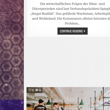
Die wirtschaftlichen Folgen der Hitze- und
Dürreperioden sind laut Verbandspräsident Spiegl
„längst Realität“. Das gefährde Wachstum, Arbeitspl
und Wohlstand. Die Kommunen alleine könnten d
Problem…
HITZEWELLE:
CONTINUE READING
STÄDTE-
UND
GEMEINDEBUND
FORDERT
„NATIONALEN
KRAFTAKT
FÜR
WASSERVERSORGUNG“
0
6