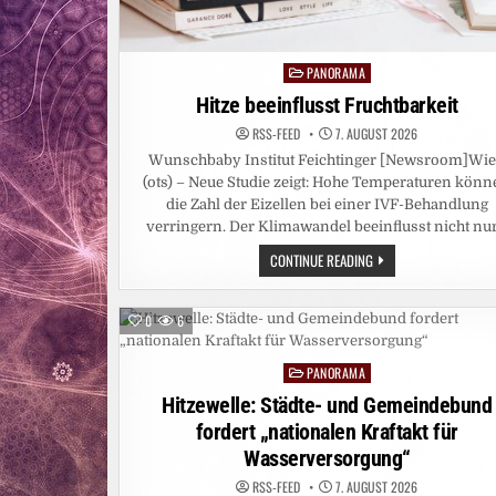
PANORAMA
Posted
in
Hitze beeinflusst Fruchtbarkeit
RSS-FEED
7. AUGUST 2026
Wunschbaby Institut Feichtinger [Newsroom]Wi
(ots) – Neue Studie zeigt: Hohe Temperaturen kön
die Zahl der Eizellen bei einer IVF-Behandlung
verringern. Der Klimawandel beeinflusst nicht nu
HITZE
CONTINUE READING
BEEINFLUSST
FRUCHTBARKEIT
0
6
PANORAMA
Posted
in
Hitzewelle: Städte- und Gemeindebund
fordert „nationalen Kraftakt für
Wasserversorgung“
RSS-FEED
7. AUGUST 2026