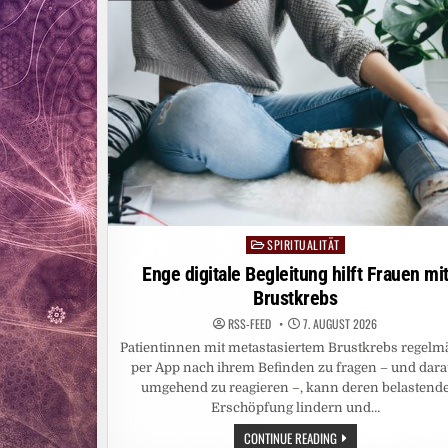
LEIPZIGER
NIKOLAIKIRCHE
/
„LIU
XIAOBOS
HUMAN
RIGHTS
AWARD“
WIRD
ERSTMALIG
IN
LEIPZIG
VERLIEHEN
SPIRITUALITÄT
Posted
in
Enge digitale Begleitung hilft Frauen mi
Brustkrebs
RSS-FEED
7. AUGUST 2026
Patientinnen mit metastasiertem Brustkrebs regelm
per App nach ihrem Befinden zu fragen – und dara
umgehend zu reagieren –, kann deren belastend
Erschöpfung lindern und…
ENGE
CONTINUE READING