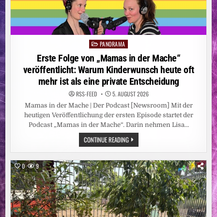
PANORAMA
Posted
in
Erste Folge von „Mamas in der Mache“
veröffentlicht: Warum Kinderwunsch heute oft
mehr ist als eine private Entscheidung
RSS-FEED
5. AUGUST 2026
Mamas in der Mache | Der Podcast [Newsroom] Mit der
heutigen Veröffentlichung der ersten Episode startet der
Podcast „Mamas in der Mache“. Darin nehmen Lisa…
ERSTE
CONTINUE READING
FOLGE
VON
„MAMAS
IN
0
9
DER
MACHE“
VERÖFFENTLICHT:
WARUM
KINDERWUNSCH
HEUTE
OFT
MEHR