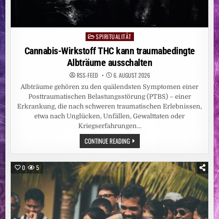
SPIRITUALITÄT
Posted
in
Cannabis-Wirkstoff THC kann traumabedingte
Albträume ausschalten
RSS-FEED
6. AUGUST 2026
Albträume gehören zu den quälendsten Symptomen einer
Posttraumatischen Belastungsstörung (PTBS) – einer
Erkrankung, die nach schweren traumatischen Erlebnissen,
etwa nach Unglücken, Unfällen, Gewalttaten oder
Kriegserfahrungen…
CANNABIS-
CONTINUE READING
WIRKSTOFF
THC
KANN
TRAUMABEDINGTE
0
5
ALBTRÄUME
AUSSCHALTEN