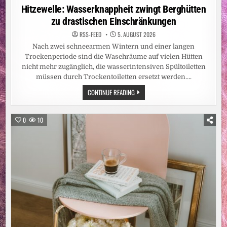
in
Hitzewelle: Wasserknappheit zwingt Berghütten
zu drastischen Einschränkungen
RSS-FEED
5. AUGUST 2026
Nach zwei schneearmen Wintern und einer langen
Trockenperiode sind die Waschräume auf vielen Hütten
nicht mehr zugänglich, die wasserintensiven Spültoiletten
müssen durch Trockentoiletten ersetzt werden….
HITZEWELLE:
CONTINUE READING
WASSERKNAPPHEIT
ZWINGT
BERGHÜTTEN
ZU
0
10
DRASTISCHEN
EINSCHRÄNKUNGEN