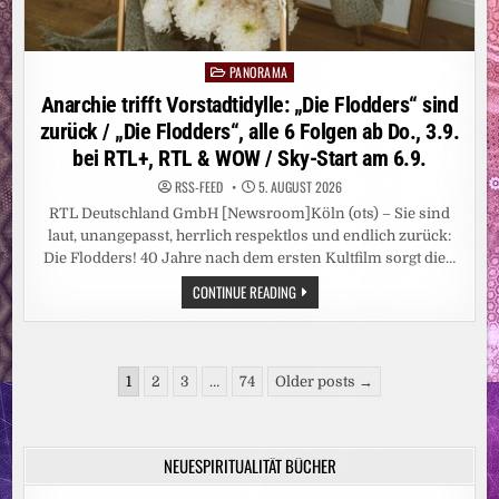
PANORAMA
Posted
in
Anarchie trifft Vorstadtidylle: „Die Flodders“ sind
zurück / „Die Flodders“, alle 6 Folgen ab Do., 3.9.
bei RTL+, RTL & WOW / Sky-Start am 6.9.
RSS-FEED
5. AUGUST 2026
RTL Deutschland GmbH [Newsroom]Köln (ots) – Sie sind
laut, unangepasst, herrlich respektlos und endlich zurück:
Die Flodders! 40 Jahre nach dem ersten Kultfilm sorgt die…
ANARCHIE
CONTINUE READING
TRIFFT
VORSTADTIDYLLE:
„DIE
FLODDERS“
SIND
Seitennummerierung
ZURÜCK
1
2
3
…
74
Older posts →
/
der
„DIE
FLODDERS“,
Beiträge
ALLE
6
NEUESPIRITUALITÄT BÜCHER
FOLGEN
AB
DO.,