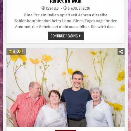
landet im Müll
RSS-FEED
6. AUGUST 2026
Eine Frau in Italien spielt seit Jahren dieselbe
Zahlenkombination beim Lotto. Eines Tages sagt ihr der
Automat, der Schein sei nicht auszahlbar. Sie wirft das…
SZ-
CONTINUE READING
KOLUMNE
„BESTER
DINGE“:
MILLIONEN-
0
3
GEWINN
LANDET
IM
MÜLL