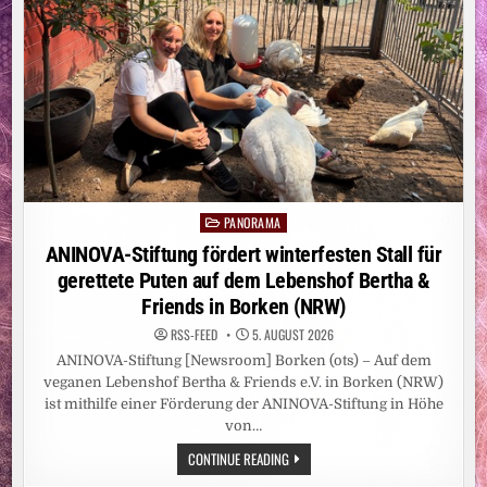
IST
ALS
EINE
PRIVATE
ENTSCHEIDUNG
PANORAMA
Posted
in
ANINOVA-Stiftung fördert winterfesten Stall für
gerettete Puten auf dem Lebenshof Bertha &
Friends in Borken (NRW)
RSS-FEED
5. AUGUST 2026
ANINOVA-Stiftung [Newsroom] Borken (ots) – Auf dem
veganen Lebenshof Bertha & Friends e.V. in Borken (NRW)
ist mithilfe einer Förderung der ANINOVA-Stiftung in Höhe
von…
ANINOVA-
CONTINUE READING
STIFTUNG
FÖRDERT