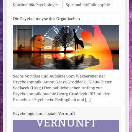
3.9.
Spiritualität/Psychologie
Spiritualität/Philosophie
BEI
RTL+,
RTL
&
Die Psychoanalyse des Organischen
WOW
/
SKY-
START
AM
6.9.
Sechs Vorträge und Aufsätze vom Wegbereiter der
Psychosomatik. Autor: Georg Groddeck , Klaus-Dieter
Sedlacek (Hrsg.) Den publizistischen Anfang zur
Psychosomatik machte Georg Groddeck 1917 mit der
Broschüre Psychische Bedingtheit und
[...]
Psychologie und soziale Vernunft