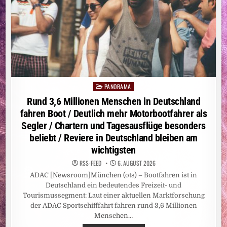
PANORAMA
Posted
in
Rund 3,6 Millionen Menschen in Deutschland
fahren Boot / Deutlich mehr Motorbootfahrer als
Segler / Chartern und Tagesausflüge besonders
beliebt / Reviere in Deutschland bleiben am
wichtigsten
RSS-FEED
6. AUGUST 2026
ADAC [Newsroom]München (ots) – Bootfahren ist in
Deutschland ein bedeutendes Freizeit- und
Tourismussegment: Laut einer aktuellen Marktforschung
der ADAC Sportschifffahrt fahren rund 3,6 Millionen
Menschen…