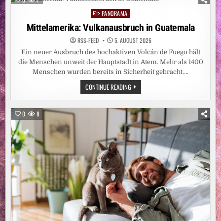
IST
MEINE
PANORAMA
Posted
WICHTIGSTE
LEBENSVERSICHERUNG“
in
Mittelamerika: Vulkanausbruch in Guatemala
RSS-FEED
5. AUGUST 2026
Ein neuer Ausbruch des hochaktiven Volcán de Fuego hält
die Menschen unweit der Hauptstadt in Atem. Mehr als 1400
Menschen wurden bereits in Sicherheit gebracht….
MITTELAMERIKA:
CONTINUE READING
VULKANAUSBRUCH
IN
GUATEMALA
0
8