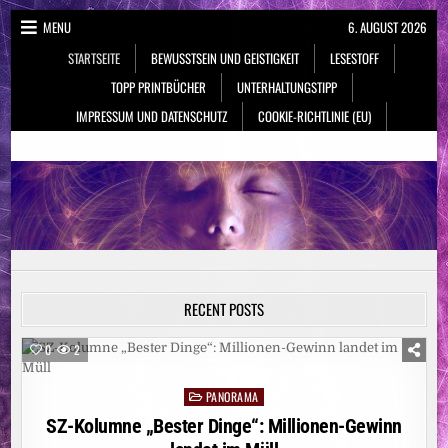
Skip
MENU
6. AUGUST 2026
to
STARTSEITE
BEWUSSTSEIN UND GEISTIGKEIT
LESESTOFF
content
TOPP PRINTBÜCHER
UNTERHALTUNGSTIPP
IMPRESSUM UND DATENSCHUTZ
COOKIE-RICHTLINIE (EU)
NeueSpiritualität.de
Bewusstsein & Geistigkeit
RECENT POSTS
0
2
PANORAMA
Posted
in
SZ-Kolumne „Bester Dinge“: Millionen-Gewinn