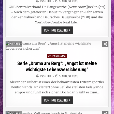
RSS-FEED
5. AUGUST 2026
ZDB Zentralverband Dt. Baugewerbe [Newsroom]Berlin (ots)
– Nach dem gefeierten Debüt im vergangenen Jahr setzen
der Zentralverband Deutsches Baugewerbe (ZDB) und die
YouTube-Creator Real Life…
MACHERFESTIVAL
CONTINUE READING
2026:
NATIONALTEAM
BAUGEWERBE
GEHT
0
7
WIEDER
AN
DEN
PANORAMA
START
Posted
in
Serie „Drama am Berg“: „Angst ist meine
wichtigste Lebensversicherung“
RSS-FEED
5. AUGUST 2026
Alexander Huber ist einer der bekanntesten Extremsportler
Deutschlands. Er klettert ohne Seil die steilsten Felswände
empor und fühlt sich sicher. Doch dann geht er zum…
SERIE
CONTINUE READING
„DRAMA
AM
BERG“:
„ANGST
0
7