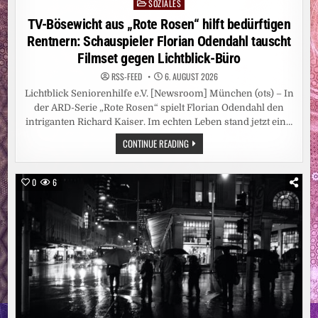
SOZIALES
Posted
in
TV-Bösewicht aus „Rote Rosen“ hilft bedürftigen
Rentnern: Schauspieler Florian Odendahl tauscht
Filmset gegen Lichtblick-Büro
RSS-FEED
6. AUGUST 2026
Lichtblick Seniorenhilfe e.V. [Newsroom] München (ots) – In
der ARD-Serie „Rote Rosen“ spielt Florian Odendahl den
intriganten Richard Kaiser. Im echten Leben stand jetzt ein…
TV-
CONTINUE READING
BÖSEWICHT
AUS
„ROTE
ROSEN“
0
6
HILFT
BEDÜRFTIGEN
RENTNERN:
SCHAUSPIELER
FLORIAN
ODENDAHL
TAUSCHT
FILMSET
GEGEN
LICHTBLICK-
BÜRO