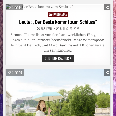
WINTERFESTEN
STALL
0
9
FÜR
GERETTETE
PANORAMA
Posted
PUTEN
AUF
in
Leute: „Der Beste kommt zum Schluss“
DEM
LEBENSHOF
RSS-FEED
5. AUGUST 2026
BERTHA
&
Simone Thomalla ist von den handwerklichen Fähigkeiten
FRIENDS
IN
ihres aktuellen Partners beeindruckt, Reese Witherspoon
BORKEN
lernt jetzt Deutsch, und Marc Dumitru nutzt Küchengeräte,
(NRW)
um sein Kind zu…
LEUTE:
CONTINUE READING
„DER
BESTE
KOMMT
ZUM
0
10
SCHLUSS“