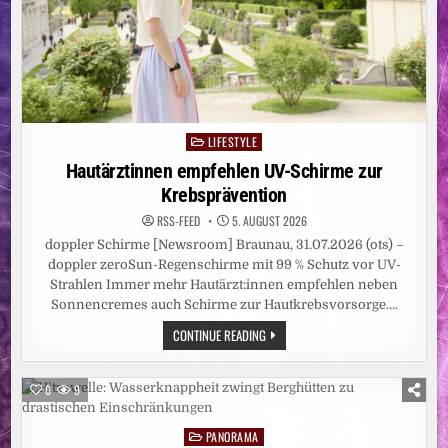
LIFESTYLE
Posted
in
Hautärztinnen empfehlen UV-Schirme zur
Krebsprävention
RSS-FEED
5. AUGUST 2026
doppler Schirme [Newsroom] Braunau, 31.07.2026 (ots) –
doppler zeroSun-Regenschirme mit 99 % Schutz vor UV-
Strahlen Immer mehr Hautärzt:innen empfehlen neben
Sonnencremes auch Schirme zur Hautkrebsvorsorge….
HAUTÄRZTINNEN
CONTINUE READING
EMPFEHLEN
UV-
SCHIRME
ZUR
0
9
KREBSPRÄVENTION
PANORAMA
Posted