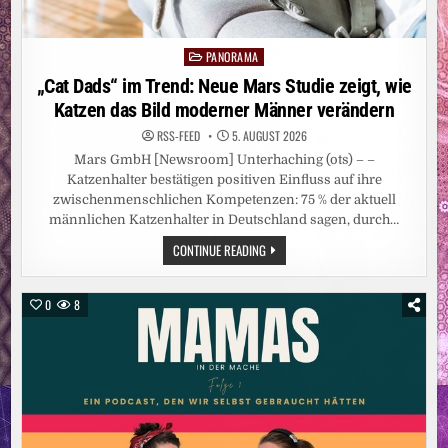
PANORAMA
Posted
in
„Cat Dads“ im Trend: Neue Mars Studie zeigt, wie
Katzen das Bild moderner Männer verändern
RSS-FEED
5. AUGUST 2026
Mars GmbH [Newsroom] Unterhaching (ots) – –
Katzenhalter bestätigen positiven Einfluss auf ihre
zwischenmenschlichen Kompetenzen: 75 % der aktuell
männlichen Katzenhalter in Deutschland sagen, durch…
„CAT
CONTINUE READING
DADS“
IM
TREND:
NEUE
0
8
MARS
STUDIE
ZEIGT,
WIE
KATZEN
DAS
BILD
MODERNER
MÄNNER
VERÄNDERN