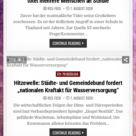
tötet mehrere Menschen an Schule
RSS-FEED
7. AUGUST 2026
Zuvor hat der mutmaßliche Täter seine Großeltern
erschossen. Es ist der tödlichste Angriff in einer Schule in
Thailand seit Jahren. Zur Quelle SZ wechseln
Frage/Kommentar…
SCHÜSSE
CONTINUE READING
NAHE
BANGKOK:
THAILAND:
14-
0
2
JÄHRIGER
TÖTET
MEHRERE
PANORAMA
MENSCHEN
Posted
AN
in
Hitzewelle: Städte- und Gemeindebund fordert
SCHULE
„nationalen Kraftakt für Wasserversorgung“
RSS-FEED
7. AUGUST 2026
Die wirtschaftlichen Folgen der Hitze- und Dürreperioden
sind laut Verbandspräsident Spiegler „längst Realität“. Das
gefährde Wachstum, Arbeitsplätze und Wohlstand. Die
Kommunen alleine könnten das Problem…
HITZEWELLE:
CONTINUE READING