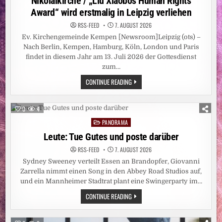
Nikolaikirche / „Liu Xiaobos Human Rights
Award“ wird erstmalig in Leipzig verliehen
RSS-FEED
7. AUGUST 2026
Ev. Kirchengemeinde Kempen [Newsroom]Leipzig (ots) –
Nach Berlin, Kempen, Hamburg, Köln, London und Paris
findet in diesem Jahr am 13. Juli 2026 der Gottesdienst
zum…
FRIEDENSGEBET
CONTINUE READING
FÜR
LIU
XIAOBO
IN
0
4
DER
LEIPZIGER
PANORAMA
Posted
NIKOLAIKIRCHE
/
in
Leute: Tue Gutes und poste darüber
„LIU
XIAOBOS
RSS-FEED
7. AUGUST 2026
HUMAN
RIGHTS
Sydney Sweeney verteilt Essen an Brandopfer, Giovanni
AWARD“
WIRD
Zarrella nimmt einen Song in den Abbey Road Studios auf,
ERSTMALIG
und ein Mannheimer Stadtrat plant eine Swingerparty im…
IN
LEIPZIG
LEUTE:
CONTINUE READING
VERLIEHEN
TUE
GUTES
UND
POSTE