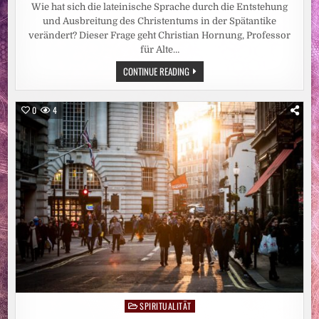
Wie hat sich die lateinische Sprache durch die Entstehung
und Ausbreitung des Christentums in der Spätantike
verändert? Dieser Frage geht Christian Hornung, Professor
für Alte…
WIE
CONTINUE READING
DAS
CHRISTENTUM
DIE
LATEINISCHE
0
4
SPRACHE
VERÄNDERT
HAT
SPIRITUALITÄT
Posted