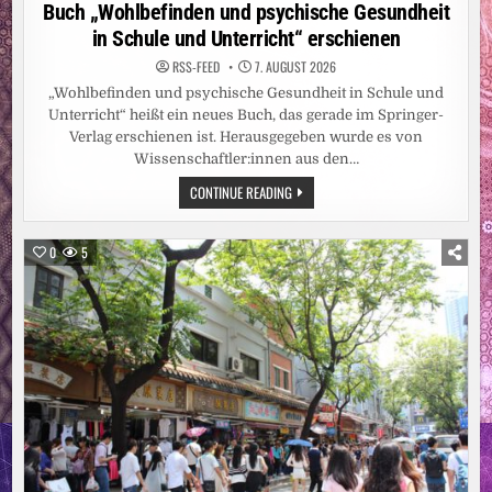
in
Buch „Wohlbefinden und psychische Gesundheit
in Schule und Unterricht“ erschienen
RSS-FEED
7. AUGUST 2026
„Wohlbefinden und psychische Gesundheit in Schule und
Unterricht“ heißt ein neues Buch, das gerade im Springer-
Verlag erschienen ist. Herausgegeben wurde es von
Wissenschaftler:innen aus den…
BUCH
CONTINUE READING
„WOHLBEFINDEN
UND
PSYCHISCHE
GESUNDHEIT
0
5
IN
SCHULE
UND
UNTERRICHT“
ERSCHIENEN