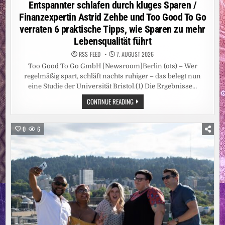
in
Entspannter schlafen durch kluges Sparen /
Finanzexpertin Astrid Zehbe und Too Good To Go
verraten 6 praktische Tipps, wie Sparen zu mehr
Lebensqualität führt
RSS-FEED
7. AUGUST 2026
Too Good To Go GmbH [Newsroom]Berlin (ots) – Wer
regelmäßig spart, schläft nachts ruhiger – das belegt nun
eine Studie der Universität Bristol.(1) Die Ergebnisse…
ENTSPANNTER
CONTINUE READING
SCHLAFEN
DURCH
KLUGES
SPAREN
0
6
/
FINANZEXPERTIN
ASTRID
ZEHBE
UND
TOO
GOOD
TO
GO
VERRATEN
6
PRAKTISCHE
TIPPS,
WIE
SPAREN