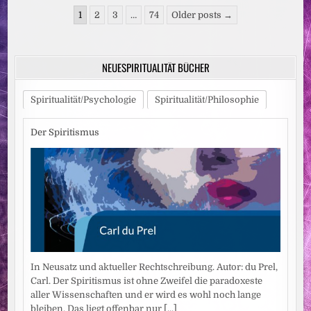
Seitennummerierung
1
2
3
…
74
Older posts →
der
Beiträge
NEUESPIRITUALITÄT BÜCHER
Spiritualität/Psychologie
Spiritualität/Philosophie
Der Spiritismus
In Neusatz und aktueller Rechtschreibung. Autor: du Prel,
Carl. Der Spiritismus ist ohne Zweifel die paradoxeste
aller Wissenschaften und er wird es wohl noch lange
bleiben. Das liegt offenbar nur
[...]