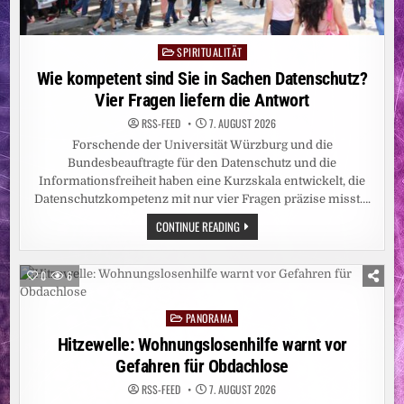
SPIRITUALITÄT
Posted
in
Wie kompetent sind Sie in Sachen Datenschutz?
Vier Fragen liefern die Antwort
RSS-FEED
7. AUGUST 2026
Forschende der Universität Würzburg und die
Bundesbeauftragte für den Datenschutz und die
Informationsfreiheit haben eine Kurzskala entwickelt, die
Datenschutzkompetenz mit nur vier Fragen präzise misst….
WIE
CONTINUE READING
KOMPETENT
SIND
SIE
IN
0
6
SACHEN
DATENSCHUTZ?
VIER
PANORAMA
FRAGEN
Posted
LIEFERN
in
Hitzewelle: Wohnungslosenhilfe warnt vor
DIE
ANTWORT
Gefahren für Obdachlose
RSS-FEED
7. AUGUST 2026