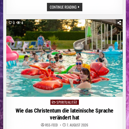
ENGE
CONTINUE READING
DIGITALE
BEGLEITUNG
HILFT
FRAUEN
0
4
MIT
BRUSTKREBS
SPIRITUALITÄT
Posted
in
Wie das Christentum die lateinische Sprache
verändert hat
RSS-FEED
7. AUGUST 2026