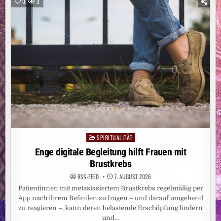
0
3
DARÜBER
SPIRITUALITÄT
Posted
in
Enge digitale Begleitung hilft Frauen mit
Brustkrebs
RSS-FEED
7. AUGUST 2026
Patientinnen mit metastasiertem Brustkrebs regelmäßig per
App nach ihrem Befinden zu fragen – und darauf umgehend
zu reagieren –, kann deren belastende Erschöpfung lindern
und…