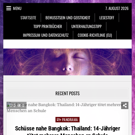
Skip
MENU
7. AUGUST 2026
to
STARTSEITE
BEWUSSTSEIN UND GEISTIGKEIT
LESESTOFF
content
TOPP PRINTBÜCHER
UNTERHALTUNGSTIPP
IMPRESSUM UND DATENSCHUTZ
COOKIE-RICHTLINIE (EU)
NeueSpiritualität.de
Bewusstsein & Geistigkeit
RECENT POSTS
0
0
PANORAMA
Posted
in
Schüsse nahe Bangkok: Thailand: 14-Jähriger