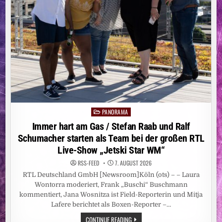
ZU
MEHR
LEBENSQUALITÄT
FÜHRT
PANORAMA
Posted
in
Immer hart am Gas / Stefan Raab und Ralf
Schumacher starten als Team bei der großen RTL
Live-Show „Jetski Star WM“
RSS-FEED
7. AUGUST 2026
RTL Deutschland GmbH [Newsroom]Köln (ots) – – Laura
Wontorra moderiert, Frank „Buschi“ Buschmann
kommentiert, Jana Wosnitza ist Field-Reporterin und Mitja
Lafere berichtet als Boxen-Reporter –…
IMMER
CONTINUE READING