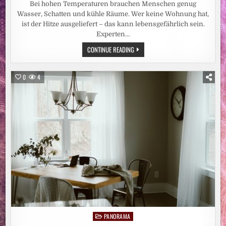
Bei hohen Temperaturen brauchen Menschen genug
Wasser, Schatten und kühle Räume. Wer keine Wohnung hat,
ist der Hitze ausgeliefert – das kann lebensgefährlich sein.
Experten…
HITZEWELLE:
CONTINUE READING
WOHNUNGSLOSENHILFE
WARNT
VOR
GEFAHREN
0
4
FÜR
OBDACHLOSE
PANORAMA
Posted