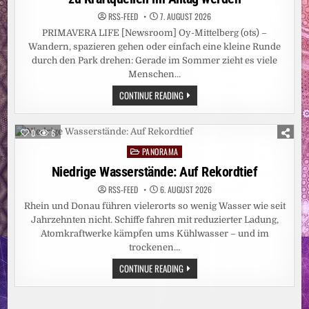
RSS-FEED
7. AUGUST 2026
PRIMAVERA LIFE [Newsroom] Oy-Mittelberg (ots) –
Wandern, spazieren gehen oder einfach eine kleine Runde
durch den Park drehen: Gerade im Sommer zieht es viele
Menschen…
LAVENDEL,
CONTINUE READING
ROSMARIN
&
CO.:
WIE
0
6
SOMMERPFLANZEN
ZU
PANORAMA
Posted
KRAFTQUELLEN
IM
in
Niedrige Wasserstände: Auf Rekordtief
ALLTAG
WERDEN
RSS-FEED
6. AUGUST 2026
Rhein und Donau führen vielerorts so wenig Wasser wie seit
Jahrzehnten nicht. Schiffe fahren mit reduzierter Ladung,
Atomkraftwerke kämpfen ums Kühlwasser – und im
trockenen…
NIEDRIGE
CONTINUE READING
WASSERSTÄNDE:
AUF
REKORDTIEF