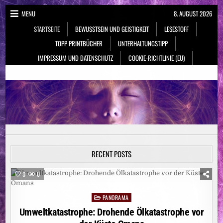
Skip
MENU
8. AUGUST 2026
to
STARTSEITE
BEWUSSTSEIN UND GEISTIGKEIT
LESESTOFF
content
TOPP PRINTBÜCHER
UNTERHALTUNGSTIPP
IMPRESSUM UND DATENSCHUTZ
COOKIE-RICHTLINIE (EU)
NeueSpiritualität.de
Bewusstsein & Geistigkeit
RECENT POSTS
0
0
PANORAMA
Posted
in
Umweltkatastrophe: Drohende Ölkatastrophe vor