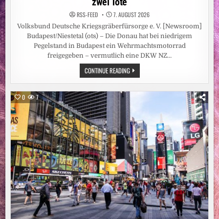
zwei Tote
RSS-FEED
7. AUGUST 2026
Volksbund Deutsche Kriegsgräberfürsorge e. V. [Newsroom]
Budapest/Niestetal (ots) – Die Donau hat bei niedrigem
Pegelstand in Budapest ein Wehrmachtsmotorrad
freigegeben – vermutlich eine DKW NZ…
NIEDRIGWASSER
CONTINUE READING
DER
DONAU
GIBT
WEHRMACHTSSOLDATEN
0
7
UND
MOTORRAD
FREI
/
VOLKSBUND
EXHUMIERT
IM
FLUSSBETT
IN
BUDAPEST
ZWEI
TOTE