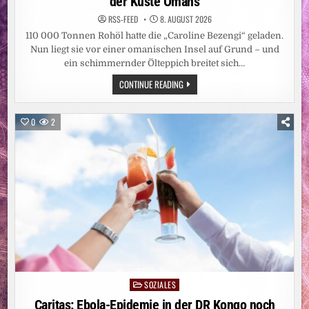
der Küste Omans
RSS-FEED
8. AUGUST 2026
110 000 Tonnen Rohöl hatte die „Caroline Bezengi“ geladen.
Nun liegt sie vor einer omanischen Insel auf Grund – und
ein schimmernder Ölteppich breitet sich…
UMWELTKATASTROPHE:
CONTINUE READING
DROHENDE
ÖLKATASTROPHE
VOR
DER
0
2
KÜSTE
OMANS
SOZIALES
Posted
in
Caritas: Ebola-Epidemie in der DR Kongo noch