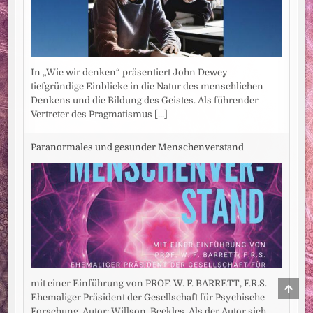
In „Wie wir denken“ präsentiert John Dewey
tiefgründige Einblicke in die Natur des menschlichen
Denkens und die Bildung des Geistes. Als führender
Vertreter des Pragmatismus
[...]
Paranormales und gesunder Menschenverstand
mit einer Einführung von PROF. W. F. BARRETT, F.R.S.
SCRO
TO
Ehemaliger Präsident der Gesellschaft für Psychische
TOP
Forschung. Autor: Willson, Beckles. Als der Autor sich