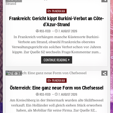
IN
DÜSSELDORF
AUF
PANORAMA
15
Posted
ZENTIMETER
in
Frankreich: Gericht kippt Burkini-Verbot an Côte-
d’Azur-Strand
RSS-FEED
7. AUGUST 2026
In Frankreich verhängen manche Küstenorte Burkini-
Verbote am Strand, obwohl Frankreichs oberstes
Verwaltungsgericht ein solches Verbot schon vor Jahren
kippte. Zur Quelle SZ wechseln Frage/Kommentar zum…
FRANKREICH:
CONTINUE READING
GERICHT
KIPPT
BURKINI-
VERBOT
0
7
AN
CÔTE-
PANORAMA
Posted
D’AZUR-
STRAND
in
Österreich: Eine ganz neue Form von Chefsessel
RSS-FEED
7. AUGUST 2026
Am Kreischberg in der Steiermark wurden alte Skiliftsessel
verkauft. Ein Holländer soll gleich sieben Stück erworben
haben, als Mobiliar für seine Firma. Zur Quelle SZ…