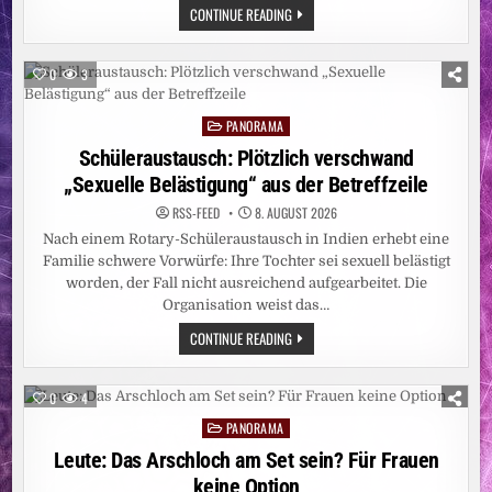
FÜNF
PARIS:
CONTINUE READING
ANGESTIEGEN
WER
–
HAT
CARITAS
DALIDAS
STELLT
BRÜSTE
WEITERE
0
3
ANGEMALT?
EBOLA-
NOTHILFE
BEREIT
PANORAMA
Posted
UND
BITTET
in
Schüleraustausch: Plötzlich verschwand
UM
SPENDEN
„Sexuelle Belästigung“ aus der Betreffzeile
RSS-FEED
8. AUGUST 2026
Nach einem Rotary-Schüleraustausch in Indien erhebt eine
Familie schwere Vorwürfe: Ihre Tochter sei sexuell belästigt
worden, der Fall nicht ausreichend aufgearbeitet. Die
Organisation weist das…
SCHÜLERAUSTAUSCH:
CONTINUE READING
PLÖTZLICH
VERSCHWAND
„SEXUELLE
BELÄSTIGUNG“
0
4
AUS
DER
PANORAMA
Posted
BETREFFZEILE
in
Leute: Das Arschloch am Set sein? Für Frauen
keine Option