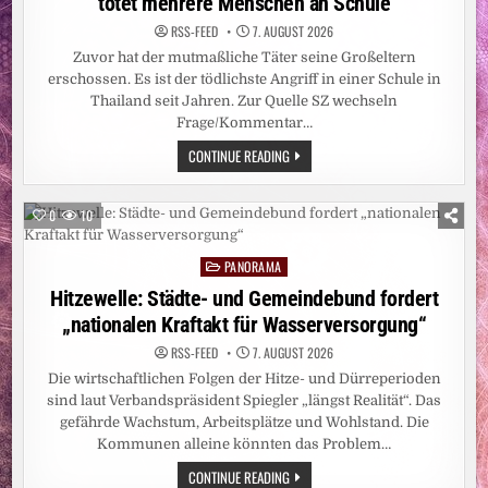
tötet mehrere Menschen an Schule
RSS-FEED
7. AUGUST 2026
Zuvor hat der mutmaßliche Täter seine Großeltern
erschossen. Es ist der tödlichste Angriff in einer Schule in
Thailand seit Jahren. Zur Quelle SZ wechseln
Frage/Kommentar…
SCHÜSSE
CONTINUE READING
NAHE
BANGKOK:
THAILAND:
14-
0
10
JÄHRIGER
TÖTET
MEHRERE
PANORAMA
MENSCHEN
Posted
AN
in
Hitzewelle: Städte- und Gemeindebund fordert
SCHULE
„nationalen Kraftakt für Wasserversorgung“
RSS-FEED
7. AUGUST 2026
Die wirtschaftlichen Folgen der Hitze- und Dürreperioden
sind laut Verbandspräsident Spiegler „längst Realität“. Das
gefährde Wachstum, Arbeitsplätze und Wohlstand. Die
Kommunen alleine könnten das Problem…
HITZEWELLE:
CONTINUE READING