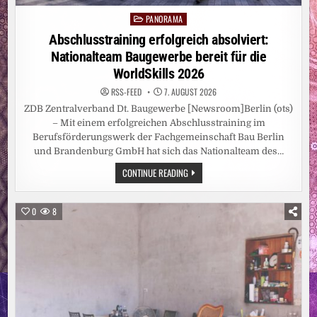
PANORAMA
Posted
in
Abschlusstraining erfolgreich absolviert:
Nationalteam Baugewerbe bereit für die
WorldSkills 2026
RSS-FEED
7. AUGUST 2026
ZDB Zentralverband Dt. Baugewerbe [Newsroom]Berlin (ots)
– Mit einem erfolgreichen Abschlusstraining im
Berufsförderungswerk der Fachgemeinschaft Bau Berlin
und Brandenburg GmbH hat sich das Nationalteam des…
ABSCHLUSSTRAINING
CONTINUE READING
ERFOLGREICH
ABSOLVIERT:
NATIONALTEAM
BAUGEWERBE
0
8
BEREIT
FÜR
DIE
WORLDSKILLS
2026