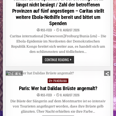
längst nicht besiegt / Zahl der betroffenen
Provinzen auf fünf angestiegen – Caritas stellt
weitere Ebola-Nothilfe bereit und bittet um
Spenden
RSS-FEED
8. AUGUST 2026
Caritas international [Newsroom]Freiburg/Bunia (ots) – Die
Ebola-Epidemie im Nordosten der Demokratischen
Republik Kongo breitet sich weiter aus, es handelt sich um
den schlimmsten und tödlichsten…
CARITAS:
CONTINUE READING
EBOLA-
EPIDEMIE
IN
DER
0
4
DR
KONGO
PANORAMA
Posted
NOCH
LÄNGST
in
Paris: Wer hat Dalidas Brüste angemalt?
NICHT
BESIEGT
RSS-FEED
8. AUGUST 2026
/
ZAHL
Die Büste der Sängerin auf dem Montmartre ist so intensiv
DER
BETROFFENEN
von Touristen angefingert worden, dass ihre Brüste gelb
PROVINZEN
glänzten. Über Nacht erhielten sie ihre Farbe…
AUF