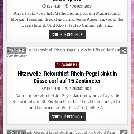
RSS-FEED
7. AUGUST 2026
Anya Taylor-Joy hält Method Acting für ein Männerding.
Morgan Freeman drückt auch mal beide Augen zu, wenn die
Gage stimmt. Und Klaas Heufer-Umlauf gibt an,…
LEUTE:
CONTINUE READING
DAS
ARSCHLOCH
AM
SET
0
5
SEIN?
FÜR
FRAUEN
PANORAMA
KEINE
Posted
OPTION
in
Hitzewelle: Rekordtief: Rhein-Pegel sinkt in
Düsseldorf auf 15 Zentimeter
RSS-FEED
7. AUGUST 2026
Damit unterschreitet der Pegel das erst wenige Tage alte
Rekordtief von 20 Zentimetern. Es ist nicht der einzige Ort
mit historischen Werten. Zur Quelle SZ…
HITZEWELLE:
CONTINUE READING
REKORDTIEF:
RHEIN-
PEGEL
SINKT
0
7