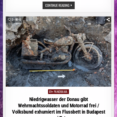
ÖSTERREICH:
CONTINUE READING
EINE
GANZ
NEUE
FORM
0
6
VON
CHEFSESSEL
PANORAMA
Posted
in
Niedrigwasser der Donau gibt
Wehrmachtssoldaten und Motorrad frei /
Volksbund exhumiert im Flussbett in Budapest