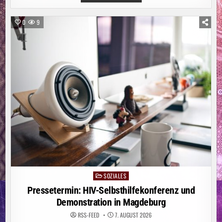
STÄDTE-
UND
GEMEINDEBUND
FORDERT
0
9
„NATIONALEN
KRAFTAKT
FÜR
WASSERVERSORGUNG“
SOZIALES
Posted
in
Pressetermin: HIV-Selbsthilfekonferenz und
Demonstration in Magdeburg
RSS-FEED
7. AUGUST 2026