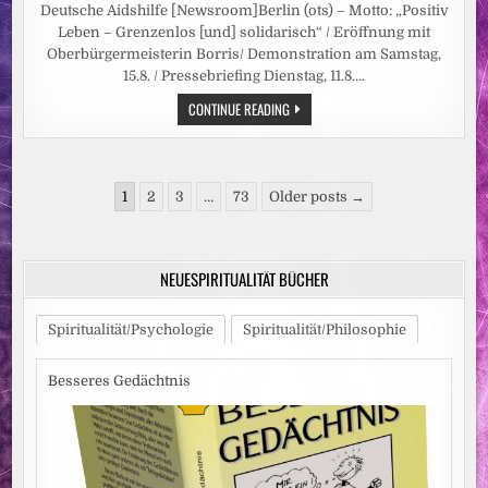
Deutsche Aidshilfe [Newsroom]Berlin (ots) – Motto: „Positiv
Leben – Grenzenlos [und] solidarisch“ / Eröffnung mit
Oberbürgermeisterin Borris/ Demonstration am Samstag,
15.8. / Pressebriefing Dienstag, 11.8….
PRESSETERMIN:
CONTINUE READING
HIV-
SELBSTHILFEKONFERENZ
UND
DEMONSTRATION
IN
Seitennummerierung
MAGDEBURG
1
2
3
…
73
Older posts →
der
Beiträge
NEUESPIRITUALITÄT BÜCHER
Spiritualität/Psychologie
Spiritualität/Philosophie
Besseres Gedächtnis