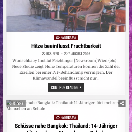
PANORAMA
Posted
in
Hitze beeinflusst Fruchtbarkeit
RSS-FEED
7. AUGUST 2026
Wunschbaby Institut Feichtinger [Newsroom]Wien (ots) –
Neue Studie zeigt: Hohe Temperaturen können die Zahl der
Eizellen bei einer IVF-Behandlung verringern. Der
Klimawandel beeinflusst nicht nur…
HITZE
CONTINUE READING
BEEINFLUSST
FRUCHTBARKEIT
0
7
PANORAMA
Posted
in
Schüsse nahe Bangkok: Thailand: 14-Jähriger