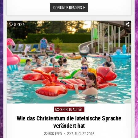
ENGE
CONTINUE READING
DIGITALE
BEGLEITUNG
HILFT
FRAUEN
0
4
MIT
BRUSTKREBS
SPIRITUALITÄT
Posted
in
Wie das Christentum die lateinische Sprache
verändert hat
RSS-FEED
7. AUGUST 2026