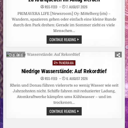
RSS-FEED
7. AUGUST 2026
PRIMAVERA LIFE [Newsroom] Oy-Mittelberg (ots) –
Wandern, spazieren gehen oder einfach eine kleine Runde
durch den Park drehen: Gerade im Sommer zieht es viele
Menschen…
LAVENDEL,
CONTINUE READING
ROSMARIN
&
CO.:
WIE
0
6
SOMMERPFLANZEN
ZU
PANORAMA
Posted
KRAFTQUELLEN
IM
in
Niedrige Wasserstände: Auf Rekordtief
ALLTAG
WERDEN
RSS-FEED
6. AUGUST 2026
Rhein und Donau führen vielerorts so wenig Wasser wie seit
Jahrzehnten nicht. Schiffe fahren mit reduzierter Ladung,
Atomkraftwerke kämpfen ums Kühlwasser – und im
trockenen…
NIEDRIGE
CONTINUE READING
WASSERSTÄNDE:
AUF
REKORDTIEF