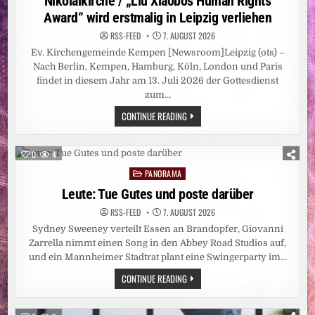
Nikolaikirche / „Liu Xiaobos Human Rights
Award“ wird erstmalig in Leipzig verliehen
RSS-FEED
7. AUGUST 2026
Ev. Kirchengemeinde Kempen [Newsroom]Leipzig (ots) –
Nach Berlin, Kempen, Hamburg, Köln, London und Paris
findet in diesem Jahr am 13. Juli 2026 der Gottesdienst
zum…
FRIEDENSGEBET
CONTINUE READING
FÜR
LIU
XIAOBO
IN
0
4
DER
LEIPZIGER
PANORAMA
Posted
NIKOLAIKIRCHE
/
in
Leute: Tue Gutes und poste darüber
„LIU
XIAOBOS
RSS-FEED
7. AUGUST 2026
HUMAN
RIGHTS
Sydney Sweeney verteilt Essen an Brandopfer, Giovanni
AWARD“
WIRD
Zarrella nimmt einen Song in den Abbey Road Studios auf,
ERSTMALIG
und ein Mannheimer Stadtrat plant eine Swingerparty im…
IN
LEIPZIG
LEUTE:
CONTINUE READING
VERLIEHEN
TUE
GUTES
UND
POSTE