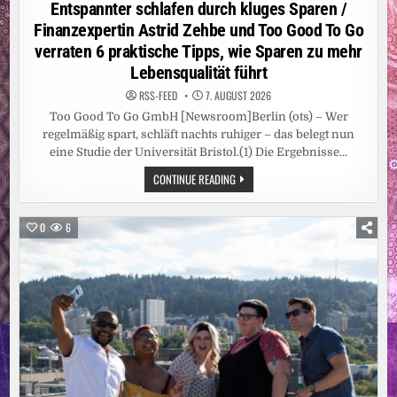
in
Entspannter schlafen durch kluges Sparen /
Finanzexpertin Astrid Zehbe und Too Good To Go
verraten 6 praktische Tipps, wie Sparen zu mehr
Lebensqualität führt
RSS-FEED
7. AUGUST 2026
Too Good To Go GmbH [Newsroom]Berlin (ots) – Wer
regelmäßig spart, schläft nachts ruhiger – das belegt nun
eine Studie der Universität Bristol.(1) Die Ergebnisse…
ENTSPANNTER
CONTINUE READING
SCHLAFEN
DURCH
KLUGES
SPAREN
0
6
/
FINANZEXPERTIN
ASTRID
ZEHBE
UND
TOO
GOOD
TO
GO
VERRATEN
6
PRAKTISCHE
TIPPS,
WIE
SPAREN