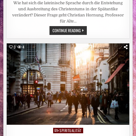
Wie hat sich die lateinische Sprache durch die Entstehung
und Ausbreitung des Christentums in der Spätantike
verändert? Dieser Frage geht Christian Hornung, Professor
für Alte…
WIE
CONTINUE READING
DAS
CHRISTENTUM
DIE
LATEINISCHE
0
4
SPRACHE
VERÄNDERT
HAT
SPIRITUALITÄT
Posted