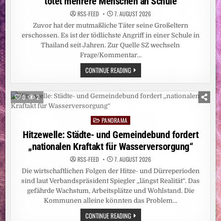
tötet mehrere Menschen an Schule
RSS-FEED
7. AUGUST 2026
Zuvor hat der mutmaßliche Täter seine Großeltern
erschossen. Es ist der tödlichste Angriff in einer Schule in
Thailand seit Jahren. Zur Quelle SZ wechseln
Frage/Kommentar…
SCHÜSSE
CONTINUE READING
NAHE
BANGKOK:
THAILAND:
14-
0
2
JÄHRIGER
TÖTET
MEHRERE
PANORAMA
MENSCHEN
Posted
AN
in
Hitzewelle: Städte- und Gemeindebund fordert
SCHULE
„nationalen Kraftakt für Wasserversorgung“
RSS-FEED
7. AUGUST 2026
Die wirtschaftlichen Folgen der Hitze- und Dürreperioden
sind laut Verbandspräsident Spiegler „längst Realität“. Das
gefährde Wachstum, Arbeitsplätze und Wohlstand. Die
Kommunen alleine könnten das Problem…
HITZEWELLE:
CONTINUE READING