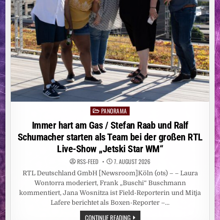
ZU
MEHR
LEBENSQUALITÄT
FÜHRT
PANORAMA
Posted
in
Immer hart am Gas / Stefan Raab und Ralf
Schumacher starten als Team bei der großen RTL
Live-Show „Jetski Star WM“
RSS-FEED
7. AUGUST 2026
RTL Deutschland GmbH [Newsroom]Köln (ots) – – Laura
Wontorra moderiert, Frank „Buschi“ Buschmann
kommentiert, Jana Wosnitza ist Field-Reporterin und Mitja
Lafere berichtet als Boxen-Reporter –…
IMMER
CONTINUE READING