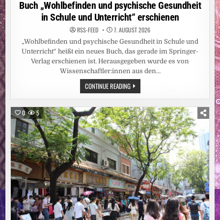
in
Buch „Wohlbefinden und psychische Gesundheit
in Schule und Unterricht“ erschienen
RSS-FEED
7. AUGUST 2026
„Wohlbefinden und psychische Gesundheit in Schule und
Unterricht“ heißt ein neues Buch, das gerade im Springer-
Verlag erschienen ist. Herausgegeben wurde es von
Wissenschaftler:innen aus den…
BUCH
CONTINUE READING
„WOHLBEFINDEN
UND
PSYCHISCHE
GESUNDHEIT
0
5
IN
SCHULE
UND
UNTERRICHT“
ERSCHIENEN