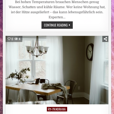
Bei hohen Temperaturen brauchen Menschen genug
Wasser, Schatten und kühle Räume. Wer keine Wohnung hat,
ist der Hitze ausgeliefert – das kann lebensgefährlich sein.
Experten…
HITZEWELLE:
CONTINUE READING
WOHNUNGSLOSENHILFE
WARNT
VOR
GEFAHREN
0
4
FÜR
OBDACHLOSE
PANORAMA
Posted