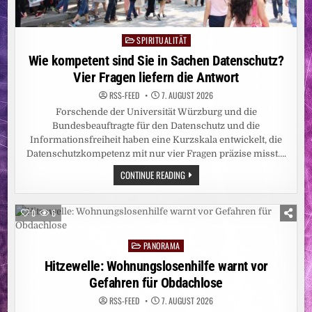
SPIRITUALITÄT
Posted
in
Wie kompetent sind Sie in Sachen Datenschutz?
Vier Fragen liefern die Antwort
RSS-FEED
7. AUGUST 2026
Forschende der Universität Würzburg und die
Bundesbeauftragte für den Datenschutz und die
Informationsfreiheit haben eine Kurzskala entwickelt, die
Datenschutzkompetenz mit nur vier Fragen präzise misst….
WIE
CONTINUE READING
KOMPETENT
SIND
SIE
IN
0
6
SACHEN
DATENSCHUTZ?
VIER
PANORAMA
FRAGEN
Posted
LIEFERN
in
Hitzewelle: Wohnungslosenhilfe warnt vor
DIE
ANTWORT
Gefahren für Obdachlose
RSS-FEED
7. AUGUST 2026