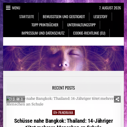
Skip
MENU
7. AUGUST 2026
to
STARTSEITE
BEWUSSTSEIN UND GEISTIGKEIT
LESESTOFF
content
TOPP PRINTBÜCHER
UNTERHALTUNGSTIPP
IMPRESSUM UND DATENSCHUTZ
COOKIE-RICHTLINIE (EU)
NeueSpiritualität.de
Bewusstsein & Geistigkeit
RECENT POSTS
0
0
PANORAMA
Posted
in
Schüsse nahe Bangkok: Thailand: 14-Jähriger