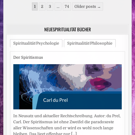
Seitennummerierung
1
2
3
…
74
Older posts →
der
Beiträge
NEUESPIRITUALITÄT BÜCHER
Spiritualität/Psychologie
Spiritualität/Philosophie
Der Spiritismus
In Neusatz und aktueller Rechtschreibung. Autor: du Prel,
Carl. Der Spiritismus ist ohne Zweifel die paradoxeste
aller Wissenschaften und er wird es wohl noch lange
bleiben. Das liegt offenbar nur
[...]