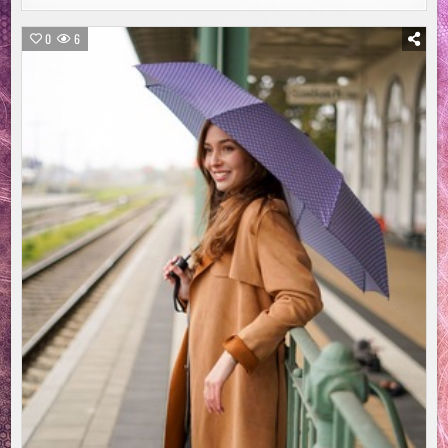
10
DEUTSCHEN
SCHLIESSEN O
0
6
NLYFANS F
ÜR S
ICH N
ICHT A
US /
U
MFRAGE D
ER V
ENUS B
ERLIN: F
AST J
EDER Z
WEITE W
ÜRDE Z
UMINDEST A
NONYM E
ROTISCHE I
NHALTE V
ERÖFFENTLICHEN