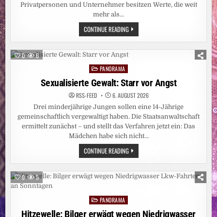
Privatpersonen und Unternehmer besitzen Werte, die weit
mehr als…
THOMAS
CONTINUE READING
SINNING
PREMIUMTRESORE:
VOM
VERSTECK
0
6
ZUM
BLICKFANG:
PANORAMA
Posted
WARUM
LUXUSTRESORE
in
Sexualisierte Gewalt: Starr vor Angst
HEUTE
TEIL
RSS-FEED
6. AUGUST 2026
EXKLUSIVER
WOHNKONZEPTE
Drei minderjährige Jungen sollen eine 14-Jährige
SIND
gemeinschaftlich vergewaltigt haben. Die Staatsanwaltschaft
ermittelt zunächst – und stellt das Verfahren jetzt ein: Das
Mädchen habe sich nicht…
SEXUALISIERTE
CONTINUE READING
GEWALT:
STARR
VOR
ANGST
0
5
PANORAMA
Posted
in
Hitzewelle: Bilger erwägt wegen Niedrigwasser