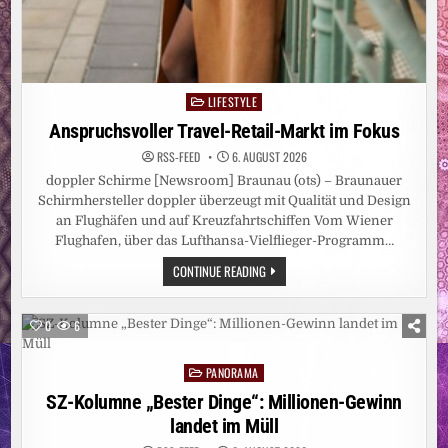
LIFESTYLE
Posted
in
Anspruchsvoller Travel-Retail-Markt im Fokus
RSS-FEED
6. AUGUST 2026
doppler Schirme [Newsroom] Braunau (ots) – Braunauer
Schirmhersteller doppler überzeugt mit Qualität und Design
an Flughäfen und auf Kreuzfahrtschiffen Vom Wiener
Flughafen, über das Lufthansa-Vielflieger-Programm…
ANSPRUCHSVOLLER
CONTINUE READING
TRAVEL-
RETAIL-
MARKT
IM
0
6
FOKUS
PANORAMA
Posted
in
SZ-Kolumne „Bester Dinge“: Millionen-Gewinn
landet im Müll