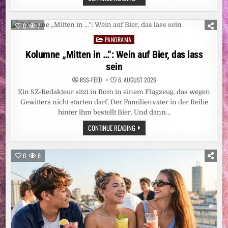
BEI
HITZE
WICHTIG:
TIPPS
0
7
FÜR
TRINKFAULE
PANORAMA
Posted
KATZEN
in
Kolumne „Mitten in …“: Wein auf Bier, das lass
sein
RSS-FEED
6. AUGUST 2026
Ein SZ-Redakteur sitzt in Rom in einem Flugzeug, das wegen
Gewitters nicht starten darf. Der Familienvater in der Reihe
hinter ihm bestellt Bier. Und dann…
KOLUMNE
CONTINUE READING
„MITTEN
IN
…“:
WEIN
0
6
AUF
BIER,
DAS
LASS
SEIN