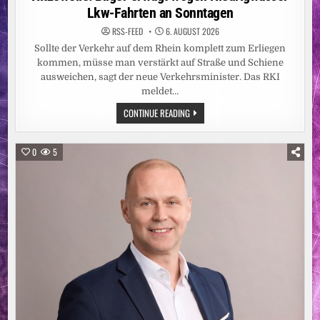
Lkw-Fahrten an Sonntagen
RSS-FEED
6. AUGUST 2026
Sollte der Verkehr auf dem Rhein komplett zum Erliegen
kommen, müsse man verstärkt auf Straße und Schiene
ausweichen, sagt der neue Verkehrsminister. Das RKI
meldet…
HITZEWELLE:
CONTINUE READING
BILGER
ERWÄGT
WEGEN
NIEDRIGWASSER
0
5
LKW-
FAHRTEN
AN
SONNTAGEN