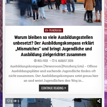
PANORAMA
Posted
in
Warum bleiben so viele Ausbildungsstellen
unbesetzt? Der Ausbildungskompass erklärt
„Mismatches“ und bringt Jugendliche und
Ausbildung zielgerichtet zusammen
RSS-FEED
6. AUGUST 2026
Ausbildungskompass [Newsroom]Penzberg (ots) – Offene
Ausbildungsplätze und suchende Jugendliche finden oft
nicht zusammen. Der Ausbildungskompass setzt genau hier
an und weist Jugendlichen den Weg in…
WARUM
CONTINUE READING
BLEIBEN
SO
VIELE
AUSBILDUNGSSTELLEN
0
5
UNBESETZT?
DER