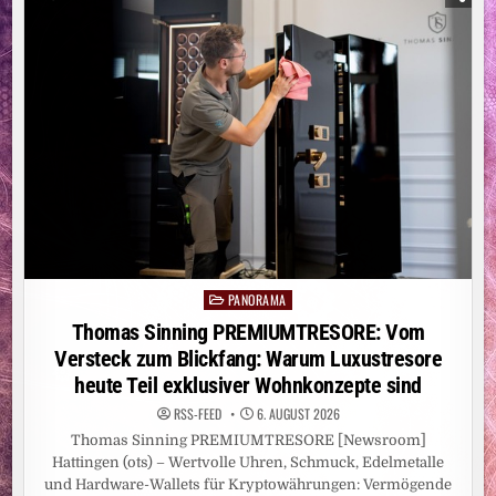
HANDBRAUSE
GROHE
EUPHORIA
120
HELFEN
KANN,
WASSER
ZU
SPAREN
PANORAMA
Posted
in
Thomas Sinning PREMIUMTRESORE: Vom
Versteck zum Blickfang: Warum Luxustresore
heute Teil exklusiver Wohnkonzepte sind
RSS-FEED
6. AUGUST 2026
Thomas Sinning PREMIUMTRESORE [Newsroom]
Hattingen (ots) – Wertvolle Uhren, Schmuck, Edelmetalle
und Hardware-Wallets für Kryptowährungen: Vermögende