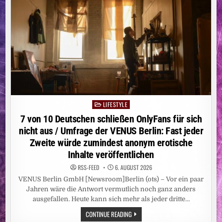
LIFESTYLE
Posted
in
7 von 10 Deutschen schließen OnlyFans für sich
nicht aus / Umfrage der VENUS Berlin: Fast jeder
Zweite würde zumindest anonym erotische
Inhalte veröffentlichen
RSS-FEED
6. AUGUST 2026
VENUS Berlin GmbH [Newsroom]Berlin (ots) – Vor ein paar
Jahren wäre die Antwort vermutlich noch ganz anders
ausgefallen. Heute kann sich mehr als jeder dritte…
7
CONTINUE READING
VON