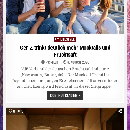
LIFESTYLE
Posted
in
Gen Z trinkt deutlich mehr Mocktails und
Fruchtsaft
RSS-FEED
6. AUGUST 2026
VdF Verband der deutschen Fruchtsaft-Industrie
[Newsroom] Bonn (ots) – Der Mocktail-Trend bei
Jugendlichen und jungen Erwachsenen hält unvermindert
an. Gleichzeitig wird Fruchtsaft in dieser Zielgruppe…
GEN
CONTINUE READING
Z
TRINKT
DEUTLICH
MEHR
0
5
MOCKTAILS
UND
FRUCHTSAFT