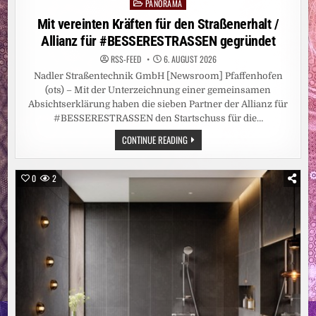
PANORAMA
Posted
in
Mit vereinten Kräften für den Straßenerhalt /
Allianz für #BESSERESTRASSEN gegründet
RSS-FEED
6. AUGUST 2026
Nadler Straßentechnik GmbH [Newsroom] Pfaffenhofen
(ots) – Mit der Unterzeichnung einer gemeinsamen
Absichtserklärung haben die sieben Partner der Allianz für
#BESSERESTRASSEN den Startschuss für die…
MIT
CONTINUE READING
VEREINTEN
KRÄFTEN
FÜR
DEN
0
2
STRASSENERHALT /
A
LLIANZ F
ÜR #
BESSERESTRASSEN G
EGRÜNDET