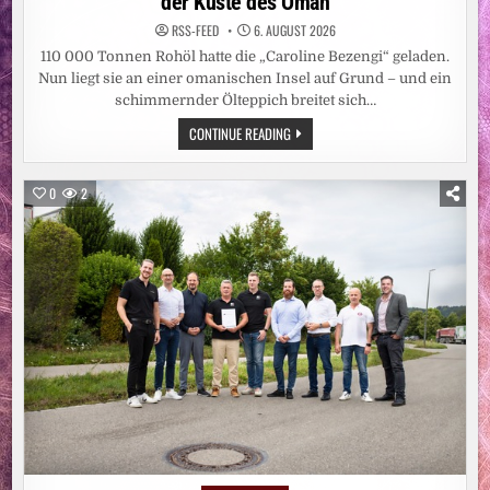
der Küste des Oman
RSS-FEED
6. AUGUST 2026
110 000 Tonnen Rohöl hatte die „Caroline Bezengi“ geladen.
Nun liegt sie an einer omanischen Insel auf Grund – und ein
schimmernder Ölteppich breitet sich…
UMWELTKATASTROPHE:
CONTINUE READING
DROHENDE
ÖLKATASTROPHE
VOR
DER
0
2
KÜSTE
DES
OMAN