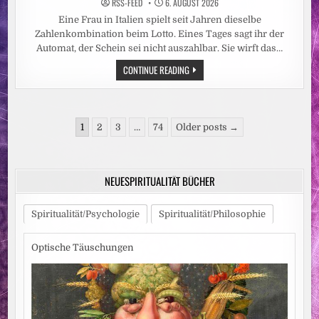
RSS-FEED
6. AUGUST 2026
Eine Frau in Italien spielt seit Jahren dieselbe
Zahlenkombination beim Lotto. Eines Tages sagt ihr der
Automat, der Schein sei nicht auszahlbar. Sie wirft das…
SZ-
CONTINUE READING
KOLUMNE
„BESTER
DINGE“:
MILLIONEN-
GEWINN
Seitennummerierung
LANDET
1
2
3
…
74
Older posts →
IM
der
MÜLL
Beiträge
NEUESPIRITUALITÄT BÜCHER
Spiritualität/Psychologie
Spiritualität/Philosophie
Optische Täuschungen