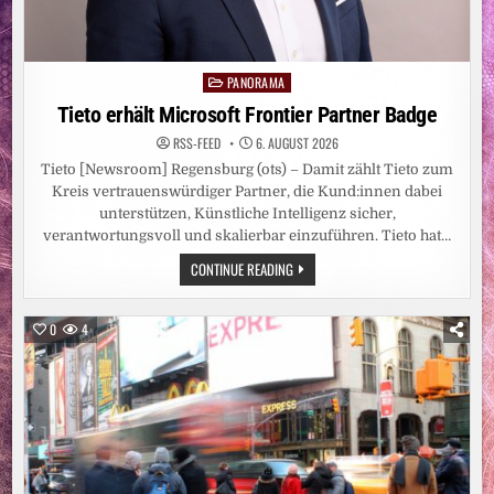
PANORAMA
Posted
in
Tieto erhält Microsoft Frontier Partner Badge
RSS-FEED
6. AUGUST 2026
Tieto [Newsroom] Regensburg (ots) – Damit zählt Tieto zum
Kreis vertrauenswürdiger Partner, die Kund:innen dabei
unterstützen, Künstliche Intelligenz sicher,
verantwortungsvoll und skalierbar einzuführen. Tieto hat…
TIETO
CONTINUE READING
ERHÄLT
MICROSOFT
FRONTIER
PARTNER
0
4
BADGE