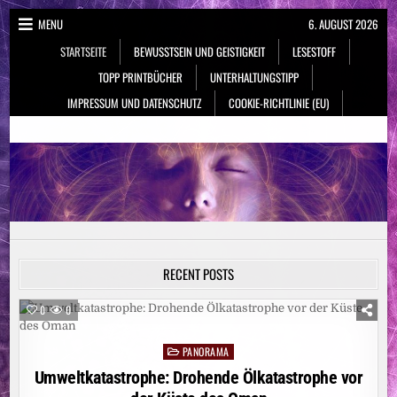
Skip
MENU
6. AUGUST 2026
to
STARTSEITE
BEWUSSTSEIN UND GEISTIGKEIT
LESESTOFF
content
TOPP PRINTBÜCHER
UNTERHALTUNGSTIPP
IMPRESSUM UND DATENSCHUTZ
COOKIE-RICHTLINIE (EU)
NeueSpiritualität.de
Bewusstsein & Geistigkeit
RECENT POSTS
0
0
PANORAMA
Posted
in
Umweltkatastrophe: Drohende Ölkatastrophe vor