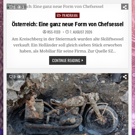
BURKINI-
VERBOT
0
3
AN
CÔTE-
PANORAMA
Posted
D’AZUR-
STRAND
in
Österreich: Eine ganz neue Form von Chefsessel
RSS-FEED
7. AUGUST 2026
Am Kreischberg in der Steiermark wurden alte Skiliftsessel
verkauft. Ein Holländer soll gleich sieben Stück erworben
haben, als Mobiliar für seine Firma. Zur Quelle SZ…
ÖSTERREICH:
CONTINUE READING
EINE
GANZ
NEUE
FORM
0
3
VON
CHEFSESSEL