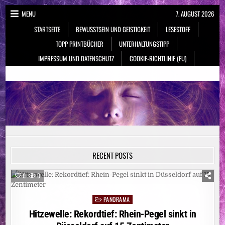
Skip
MENU
7. AUGUST 2026
to
STARTSEITE
BEWUSSTSEIN UND GEISTIGKEIT
LESESTOFF
content
TOPP PRINTBÜCHER
UNTERHALTUNGSTIPP
IMPRESSUM UND DATENSCHUTZ
COOKIE-RICHTLINIE (EU)
NeueSpiritualität.de
Bewusstsein & Geistigkeit
RECENT POSTS
0
0
PANORAMA
Posted
in
Hitzewelle: Rekordtief: Rhein-Pegel sinkt in