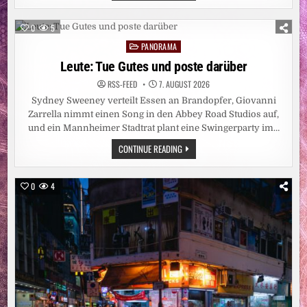
LIU
XIAOBO
IN
0
5
DER
LEIPZIGER
PANORAMA
Posted
NIKOLAIKIRCHE
/
in
Leute: Tue Gutes und poste darüber
„LIU
XIAOBOS
RSS-FEED
7. AUGUST 2026
HUMAN
RIGHTS
Sydney Sweeney verteilt Essen an Brandopfer, Giovanni
AWARD“
WIRD
Zarrella nimmt einen Song in den Abbey Road Studios auf,
ERSTMALIG
und ein Mannheimer Stadtrat plant eine Swingerparty im…
IN
LEIPZIG
LEUTE:
CONTINUE READING
VERLIEHEN
TUE
GUTES
UND
POSTE
0
4
DARÜBER