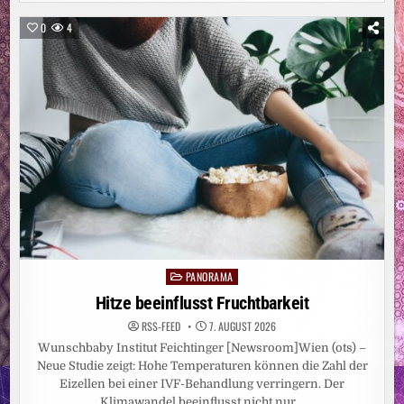
ABSOLVIERT:
NATIONALTEAM
BAUGEWERBE
0
4
BEREIT
FÜR
DIE
WORLDSKILLS
2026
PANORAMA
Posted
in
Hitze beeinflusst Fruchtbarkeit
RSS-FEED
7. AUGUST 2026
Wunschbaby Institut Feichtinger [Newsroom]Wien (ots) –
Neue Studie zeigt: Hohe Temperaturen können die Zahl der
Eizellen bei einer IVF-Behandlung verringern. Der
Klimawandel beeinflusst nicht nur…