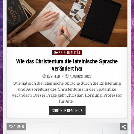
SPIRITUALITÄT
Posted
in
Wie das Christentum die lateinische Sprache
verändert hat
RSS-FEED
7. AUGUST 2026
Wie hat sich die lateinische Sprache durch die Entstehung
und Ausbreitung des Christentums in der Spätantike
verändert? Dieser Frage geht Christian Hornung, Professor
für Alte…
WIE
CONTINUE READING
DAS
CHRISTENTUM
DIE
LATEINISCHE
0
5
SPRACHE
VERÄNDERT