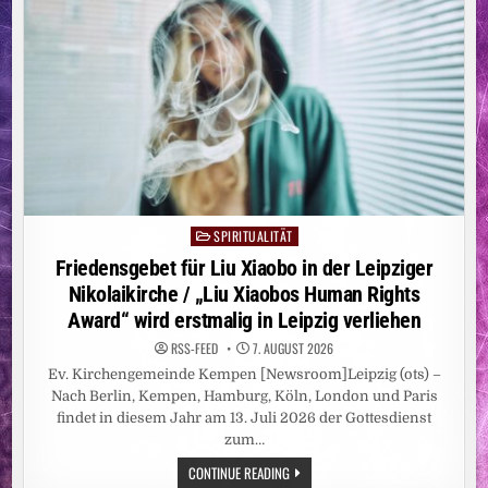
SPIRITUALITÄT
Posted
in
Friedensgebet für Liu Xiaobo in der Leipziger
Nikolaikirche / „Liu Xiaobos Human Rights
Award“ wird erstmalig in Leipzig verliehen
RSS-FEED
7. AUGUST 2026
Ev. Kirchengemeinde Kempen [Newsroom]Leipzig (ots) –
Nach Berlin, Kempen, Hamburg, Köln, London und Paris
findet in diesem Jahr am 13. Juli 2026 der Gottesdienst
zum…
FRIEDENSGEBET
CONTINUE READING
FÜR