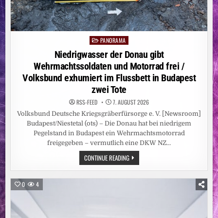
PANORAMA
Posted
in
Niedrigwasser der Donau gibt
Wehrmachtssoldaten und Motorrad frei /
Volksbund exhumiert im Flussbett in Budapest
zwei Tote
RSS-FEED
7. AUGUST 2026
Volksbund Deutsche Kriegsgräberfürsorge e. V. [Newsroom]
Budapest/Niestetal (ots) – Die Donau hat bei niedrigem
Pegelstand in Budapest ein Wehrmachtsmotorrad
freigegeben – vermutlich eine DKW NZ…
NIEDRIGWASSER
CONTINUE READING
DER
DONAU
GIBT
WEHRMACHTSSOLDATEN
0
4
UND
MOTORRAD
FREI
/
VOLKSBUND