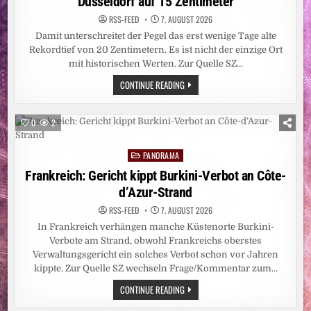
Düsseldorf auf 15 Zentimeter
RSS-FEED
7. AUGUST 2026
Damit unterschreitet der Pegel das erst wenige Tage alte
Rekordtief von 20 Zentimetern. Es ist nicht der einzige Ort
mit historischen Werten. Zur Quelle SZ…
HITZEWELLE:
CONTINUE READING
REKORDTIEF:
RHEIN-
PEGEL
SINKT
0
2
IN
DÜSSELDORF
AUF
PANORAMA
15
Posted
ZENTIMETER
in
Frankreich: Gericht kippt Burkini-Verbot an Côte-
d’Azur-Strand
RSS-FEED
7. AUGUST 2026
In Frankreich verhängen manche Küstenorte Burkini-
Verbote am Strand, obwohl Frankreichs oberstes
Verwaltungsgericht ein solches Verbot schon vor Jahren
kippte. Zur Quelle SZ wechseln Frage/Kommentar zum…
FRANKREICH:
CONTINUE READING
GERICHT
KIPPT