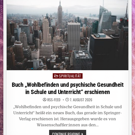
HAT
SPIRITUALITÄT
Posted
in
Buch „Wohlbefinden und psychische Gesundheit
in Schule und Unterricht“ erschienen
RSS-FEED
7. AUGUST 2026
„Wohlbefinden und psychische Gesundheit in Schule und
Unterricht“ heißt ein neues Buch, das gerade im Springer-
Verlag erschienen ist. Herausgegeben wurde es von
Wissenschaftler:innen aus den…
BUCH
CONTINUE READING