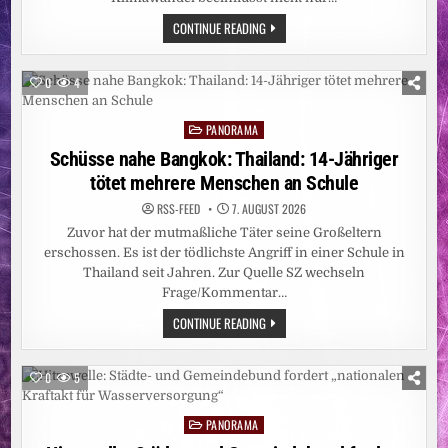
HITZE
CONTINUE READING
BEEINFLUSST
FRUCHTBARKEIT
0
4
PANORAMA
Posted
in
Schüsse nahe Bangkok: Thailand: 14-Jähriger
tötet mehrere Menschen an Schule
RSS-FEED
7. AUGUST 2026
Zuvor hat der mutmaßliche Täter seine Großeltern
erschossen. Es ist der tödlichste Angriff in einer Schule in
Thailand seit Jahren. Zur Quelle SZ wechseln
Frage/Kommentar…
SCHÜSSE
CONTINUE READING
NAHE
BANGKOK:
THAILAND:
14-
0
5
JÄHRIGER
TÖTET
MEHRERE
PANORAMA
MENSCHEN
Posted
AN
in