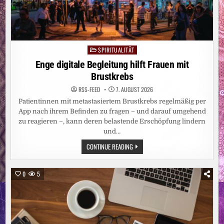
SPIRITUALITÄT
Posted
in
Enge digitale Begleitung hilft Frauen mit
Brustkrebs
RSS-FEED
7. AUGUST 2026
Patientinnen mit metastasiertem Brustkrebs regelmäßig per
App nach ihrem Befinden zu fragen – und darauf umgehend
zu reagieren –, kann deren belastende Erschöpfung lindern
und…
ENGE
CONTINUE READING
DIGITALE
BEGLEITUNG
HILFT
FRAUEN
0
5
MIT
BRUSTKREBS