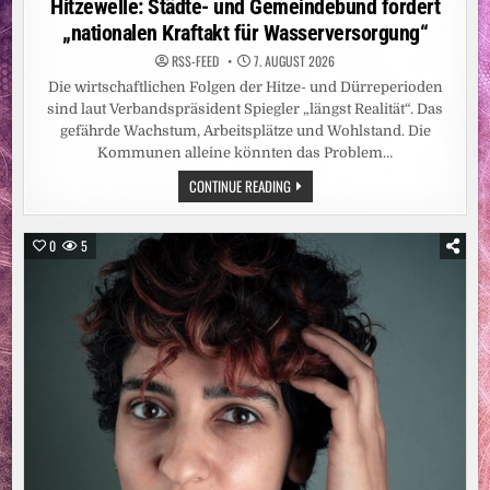
Hitzewelle: Städte- und Gemeindebund fordert
SCHULE
„nationalen Kraftakt für Wasserversorgung“
RSS-FEED
7. AUGUST 2026
Die wirtschaftlichen Folgen der Hitze- und Dürreperioden
sind laut Verbandspräsident Spiegler „längst Realität“. Das
gefährde Wachstum, Arbeitsplätze und Wohlstand. Die
Kommunen alleine könnten das Problem…
HITZEWELLE:
CONTINUE READING
STÄDTE-
UND
GEMEINDEBUND
FORDERT
0
5
„NATIONALEN
KRAFTAKT
FÜR
WASSERVERSORGUNG“