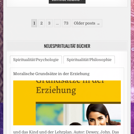
„WOHLBEFINDEN
UND
PSYCHISCHE
GESUNDHEIT
IN
Seitennummerierung
SCHULE
1
2
3
…
73
Older posts →
UND
der
UNTERRICHT“
ERSCHIENEN
Beiträge
NEUESPIRITUALITÄT BÜCHER
Spiritualität/Psychologie
Spiritualität/Philosophie
Moralische Grundsätze in der Erziehung
und das Kind und der Lehrplan. Autor: Dewey, John. Das