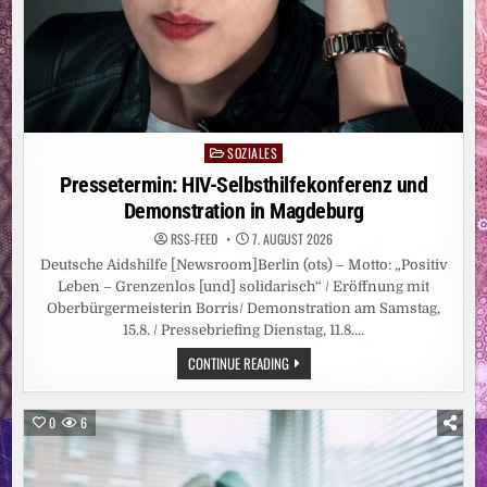
SOZIALES
Posted
in
Pressetermin: HIV-Selbsthilfekonferenz und
Demonstration in Magdeburg
RSS-FEED
7. AUGUST 2026
Deutsche Aidshilfe [Newsroom]Berlin (ots) – Motto: „Positiv
Leben – Grenzenlos [und] solidarisch“ / Eröffnung mit
Oberbürgermeisterin Borris/ Demonstration am Samstag,
15.8. / Pressebriefing Dienstag, 11.8….
PRESSETERMIN:
CONTINUE READING
HIV-
SELBSTHILFEKONFERENZ
UND
DEMONSTRATION
0
6
IN
MAGDEBURG