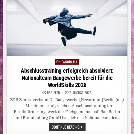
EXHUMIERT
IM
FLUSSBETT
IN
BUDAPEST
ZWEI
TOTE
PANORAMA
Posted
in
Abschlusstraining erfolgreich absolviert:
Nationalteam Baugewerbe bereit für die
WorldSkills 2026
RSS-FEED
7. AUGUST 2026
ZDB Zentralverband Dt. Baugewerbe [Newsroom]Berlin (ots)
– Mit einem erfolgreichen Abschlusstraining im
Berufsförderungswerk der Fachgemeinschaft Bau Berlin
und Brandenburg GmbH hat sich das Nationalteam des…
ABSCHLUSSTRAINING
CONTINUE READING
ERFOLGREICH