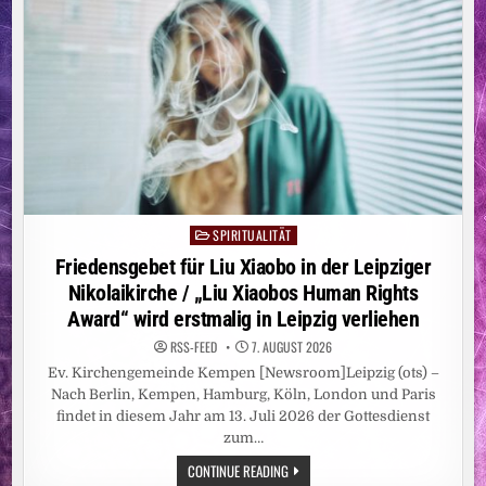
SPIRITUALITÄT
Posted
in
Friedensgebet für Liu Xiaobo in der Leipziger
Nikolaikirche / „Liu Xiaobos Human Rights
Award“ wird erstmalig in Leipzig verliehen
RSS-FEED
7. AUGUST 2026
Ev. Kirchengemeinde Kempen [Newsroom]Leipzig (ots) –
Nach Berlin, Kempen, Hamburg, Köln, London und Paris
findet in diesem Jahr am 13. Juli 2026 der Gottesdienst
zum…
FRIEDENSGEBET
CONTINUE READING
FÜR