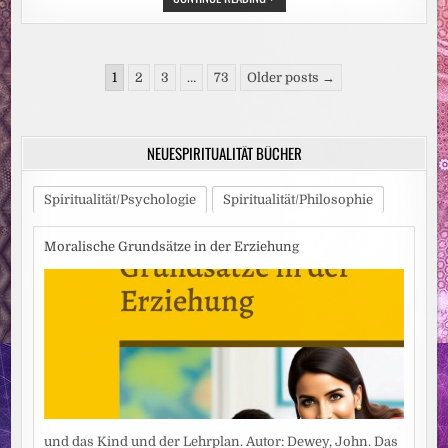
„WOHLBEFINDEN
UND
PSYCHISCHE
GESUNDHEIT
IN
Seitennummerierung
SCHULE
1
2
3
…
73
Older posts →
UND
der
UNTERRICHT“
ERSCHIENEN
Beiträge
NEUESPIRITUALITÄT BÜCHER
Spiritualität/Psychologie
Spiritualität/Philosophie
Moralische Grundsätze in der Erziehung
und das Kind und der Lehrplan. Autor: Dewey, John. Das