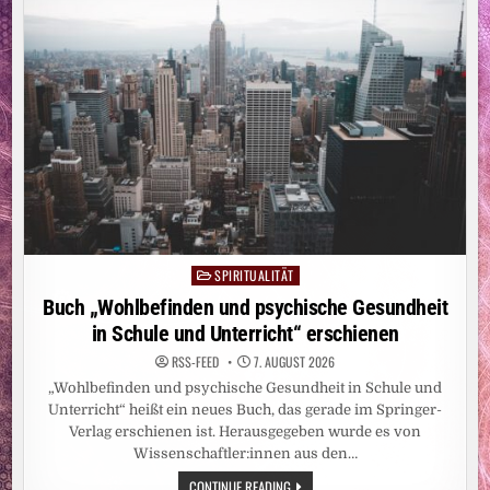
HAT
SPIRITUALITÄT
Posted
in
Buch „Wohlbefinden und psychische Gesundheit
in Schule und Unterricht“ erschienen
RSS-FEED
7. AUGUST 2026
„Wohlbefinden und psychische Gesundheit in Schule und
Unterricht“ heißt ein neues Buch, das gerade im Springer-
Verlag erschienen ist. Herausgegeben wurde es von
Wissenschaftler:innen aus den…
BUCH
CONTINUE READING