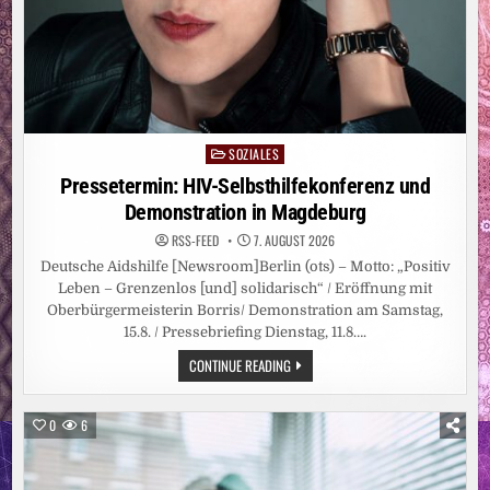
SOZIALES
Posted
in
Pressetermin: HIV-Selbsthilfekonferenz und
Demonstration in Magdeburg
RSS-FEED
7. AUGUST 2026
Deutsche Aidshilfe [Newsroom]Berlin (ots) – Motto: „Positiv
Leben – Grenzenlos [und] solidarisch“ / Eröffnung mit
Oberbürgermeisterin Borris/ Demonstration am Samstag,
15.8. / Pressebriefing Dienstag, 11.8….
PRESSETERMIN:
CONTINUE READING
HIV-
SELBSTHILFEKONFERENZ
UND
DEMONSTRATION
0
6
IN
MAGDEBURG