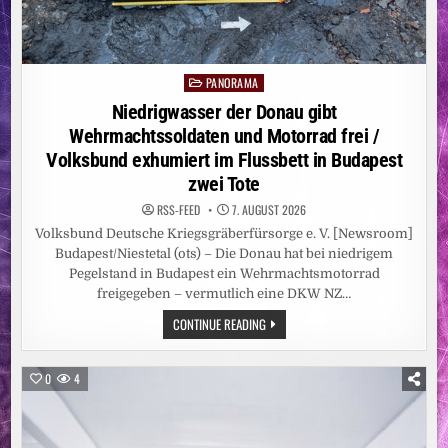
PANORAMA
Posted
in
Niedrigwasser der Donau gibt
Wehrmachtssoldaten und Motorrad frei /
Volksbund exhumiert im Flussbett in Budapest
zwei Tote
RSS-FEED
7. AUGUST 2026
Volksbund Deutsche Kriegsgräberfürsorge e. V. [Newsroom]
Budapest/Niestetal (ots) – Die Donau hat bei niedrigem
Pegelstand in Budapest ein Wehrmachtsmotorrad
freigegeben – vermutlich eine DKW NZ…
NIEDRIGWASSER
CONTINUE READING
DER
DONAU
GIBT
WEHRMACHTSSOLDATEN
0
4
UND
MOTORRAD
FREI
/
VOLKSBUND