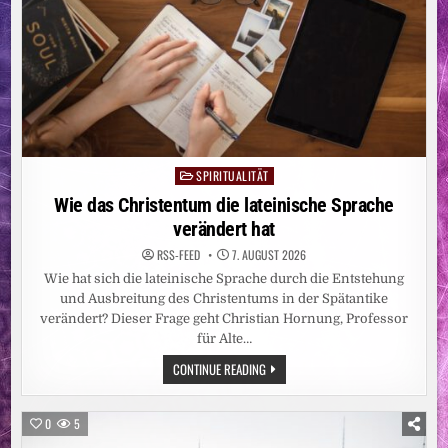
SPIRITUALITÄT
Posted
in
Wie das Christentum die lateinische Sprache
verändert hat
RSS-FEED
7. AUGUST 2026
Wie hat sich die lateinische Sprache durch die Entstehung
und Ausbreitung des Christentums in der Spätantike
verändert? Dieser Frage geht Christian Hornung, Professor
für Alte…
WIE
CONTINUE READING
DAS
CHRISTENTUM
DIE
LATEINISCHE
0
5
SPRACHE
VERÄNDERT