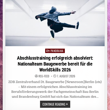
EXHUMIERT
IM
FLUSSBETT
IN
BUDAPEST
ZWEI
TOTE
PANORAMA
Posted
in
Abschlusstraining erfolgreich absolviert:
Nationalteam Baugewerbe bereit für die
WorldSkills 2026
RSS-FEED
7. AUGUST 2026
ZDB Zentralverband Dt. Baugewerbe [Newsroom]Berlin (ots)
– Mit einem erfolgreichen Abschlusstraining im
Berufsförderungswerk der Fachgemeinschaft Bau Berlin
und Brandenburg GmbH hat sich das Nationalteam des…
ABSCHLUSSTRAINING
CONTINUE READING
ERFOLGREICH