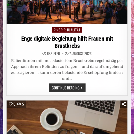
SPIRITUALITÄT
Posted
in
Enge digitale Begleitung hilft Frauen mit
Brustkrebs
RSS-FEED
7. AUGUST 2026
Patientinnen mit metastasiertem Brustkrebs regelmäßig per
App nach ihrem Befinden zu fragen – und darauf umgehend
zu reagieren –, kann deren belastende Erschöpfung lindern
und…
ENGE
CONTINUE READING
DIGITALE
BEGLEITUNG
HILFT
FRAUEN
0
5
MIT
BRUSTKREBS