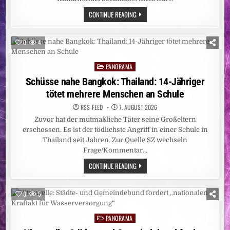
HITZE
CONTINUE READING
BEEINFLUSST
FRUCHTBARKEIT
0
4
PANORAMA
Posted
in
Schüsse nahe Bangkok: Thailand: 14-Jähriger
tötet mehrere Menschen an Schule
RSS-FEED
7. AUGUST 2026
Zuvor hat der mutmaßliche Täter seine Großeltern
erschossen. Es ist der tödlichste Angriff in einer Schule in
Thailand seit Jahren. Zur Quelle SZ wechseln
Frage/Kommentar…
SCHÜSSE
CONTINUE READING
NAHE
BANGKOK:
THAILAND:
14-
0
5
JÄHRIGER
TÖTET
MEHRERE
PANORAMA
MENSCHEN
Posted
AN
in