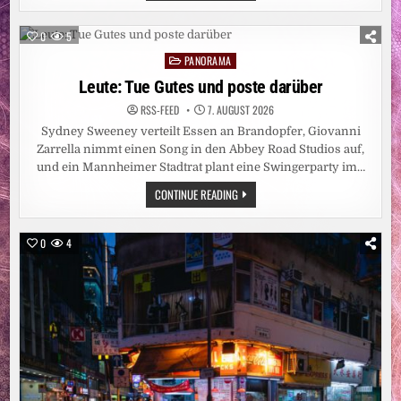
LIU
XIAOBO
IN
0
5
DER
LEIPZIGER
PANORAMA
Posted
NIKOLAIKIRCHE
/
in
Leute: Tue Gutes und poste darüber
„LIU
XIAOBOS
RSS-FEED
7. AUGUST 2026
HUMAN
RIGHTS
Sydney Sweeney verteilt Essen an Brandopfer, Giovanni
AWARD“
WIRD
Zarrella nimmt einen Song in den Abbey Road Studios auf,
ERSTMALIG
und ein Mannheimer Stadtrat plant eine Swingerparty im…
IN
LEIPZIG
LEUTE:
CONTINUE READING
VERLIEHEN
TUE
GUTES
UND
POSTE
0
4
DARÜBER