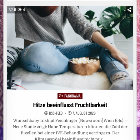
ABSOLVIERT:
NATIONALTEAM
BAUGEWERBE
0
4
BEREIT
FÜR
DIE
WORLDSKILLS
2026
PANORAMA
Posted
in
Hitze beeinflusst Fruchtbarkeit
RSS-FEED
7. AUGUST 2026
Wunschbaby Institut Feichtinger [Newsroom]Wien (ots) –
Neue Studie zeigt: Hohe Temperaturen können die Zahl der
Eizellen bei einer IVF-Behandlung verringern. Der
Klimawandel beeinflusst nicht nur…