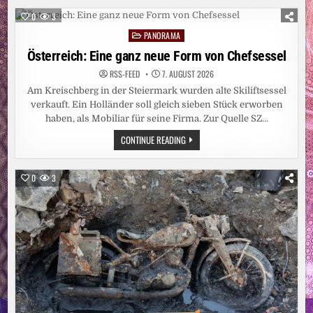
BURKINI-
VERBOT
0
3
AN
CÔTE-
PANORAMA
Posted
D’AZUR-
STRAND
in
Österreich: Eine ganz neue Form von Chefsessel
RSS-FEED
7. AUGUST 2026
Am Kreischberg in der Steiermark wurden alte Skiliftsessel
verkauft. Ein Holländer soll gleich sieben Stück erworben
haben, als Mobiliar für seine Firma. Zur Quelle SZ…
ÖSTERREICH:
CONTINUE READING
EINE
GANZ
NEUE
FORM
0
3
VON
CHEFSESSEL