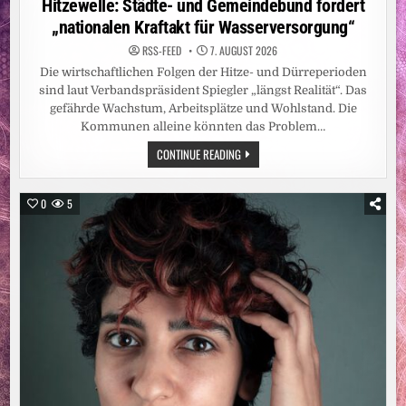
Hitzewelle: Städte- und Gemeindebund fordert
SCHULE
„nationalen Kraftakt für Wasserversorgung“
RSS-FEED
7. AUGUST 2026
Die wirtschaftlichen Folgen der Hitze- und Dürreperioden
sind laut Verbandspräsident Spiegler „längst Realität“. Das
gefährde Wachstum, Arbeitsplätze und Wohlstand. Die
Kommunen alleine könnten das Problem…
HITZEWELLE:
CONTINUE READING
STÄDTE-
UND
GEMEINDEBUND
FORDERT
0
5
„NATIONALEN
KRAFTAKT
FÜR
WASSERVERSORGUNG“