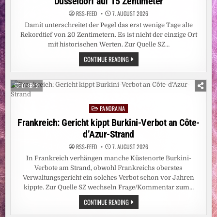
Düsseldorf auf 15 Zentimeter
RSS-FEED
7. AUGUST 2026
Damit unterschreitet der Pegel das erst wenige Tage alte
Rekordtief von 20 Zentimetern. Es ist nicht der einzige Ort
mit historischen Werten. Zur Quelle SZ…
HITZEWELLE:
CONTINUE READING
REKORDTIEF:
RHEIN-
PEGEL
SINKT
0
2
IN
DÜSSELDORF
AUF
PANORAMA
15
Posted
ZENTIMETER
in
Frankreich: Gericht kippt Burkini-Verbot an Côte-
d’Azur-Strand
RSS-FEED
7. AUGUST 2026
In Frankreich verhängen manche Küstenorte Burkini-
Verbote am Strand, obwohl Frankreichs oberstes
Verwaltungsgericht ein solches Verbot schon vor Jahren
kippte. Zur Quelle SZ wechseln Frage/Kommentar zum…
FRANKREICH:
CONTINUE READING
GERICHT
KIPPT