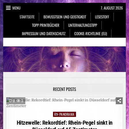
Skip
MENU
7. AUGUST 2026
to
STARTSEITE
BEWUSSTSEIN UND GEISTIGKEIT
LESESTOFF
content
TOPP PRINTBÜCHER
UNTERHALTUNGSTIPP
IMPRESSUM UND DATENSCHUTZ
COOKIE-RICHTLINIE (EU)
NeueSpiritualität.de
Bewusstsein & Geistigkeit
RECENT POSTS
0
0
PANORAMA
Posted
in
Hitzewelle: Rekordtief: Rhein-Pegel sinkt in