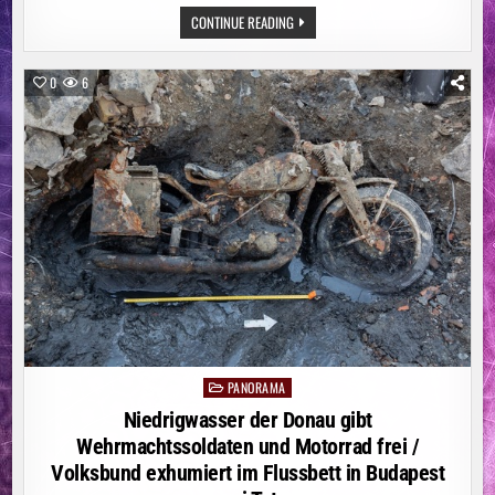
ÖSTERREICH:
CONTINUE READING
EINE
GANZ
NEUE
FORM
0
6
VON
CHEFSESSEL
PANORAMA
Posted
in
Niedrigwasser der Donau gibt
Wehrmachtssoldaten und Motorrad frei /
Volksbund exhumiert im Flussbett in Budapest