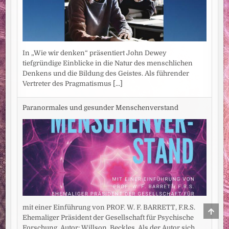
In „Wie wir denken“ präsentiert John Dewey
tiefgründige Einblicke in die Natur des menschlichen
Denkens und die Bildung des Geistes. Als führender
Vertreter des Pragmatismus
[...]
Paranormales und gesunder Menschenverstand
mit einer Einführung von PROF. W. F. BARRETT, F.R.S.
SCRO
TO
Ehemaliger Präsident der Gesellschaft für Psychische
TOP
Forschung. Autor: Willson, Beckles. Als der Autor sich