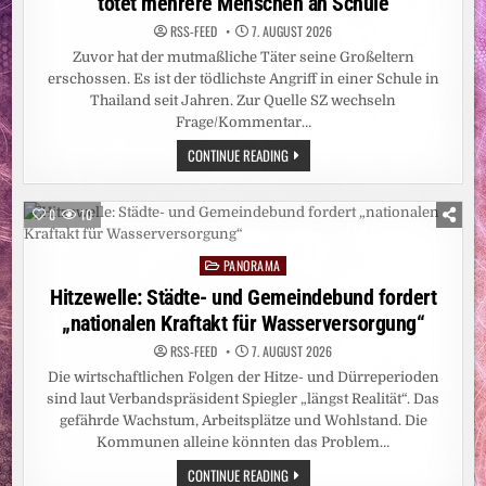
tötet mehrere Menschen an Schule
RSS-FEED
7. AUGUST 2026
Zuvor hat der mutmaßliche Täter seine Großeltern
erschossen. Es ist der tödlichste Angriff in einer Schule in
Thailand seit Jahren. Zur Quelle SZ wechseln
Frage/Kommentar…
SCHÜSSE
CONTINUE READING
NAHE
BANGKOK:
THAILAND:
14-
0
10
JÄHRIGER
TÖTET
MEHRERE
PANORAMA
MENSCHEN
Posted
AN
in
Hitzewelle: Städte- und Gemeindebund fordert
SCHULE
„nationalen Kraftakt für Wasserversorgung“
RSS-FEED
7. AUGUST 2026
Die wirtschaftlichen Folgen der Hitze- und Dürreperioden
sind laut Verbandspräsident Spiegler „längst Realität“. Das
gefährde Wachstum, Arbeitsplätze und Wohlstand. Die
Kommunen alleine könnten das Problem…
HITZEWELLE:
CONTINUE READING