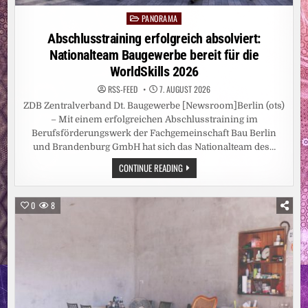
PANORAMA
Posted
in
Abschlusstraining erfolgreich absolviert:
Nationalteam Baugewerbe bereit für die
WorldSkills 2026
RSS-FEED
7. AUGUST 2026
ZDB Zentralverband Dt. Baugewerbe [Newsroom]Berlin (ots)
– Mit einem erfolgreichen Abschlusstraining im
Berufsförderungswerk der Fachgemeinschaft Bau Berlin
und Brandenburg GmbH hat sich das Nationalteam des…
ABSCHLUSSTRAINING
CONTINUE READING
ERFOLGREICH
ABSOLVIERT:
NATIONALTEAM
BAUGEWERBE
0
8
BEREIT
FÜR
DIE
WORLDSKILLS
2026