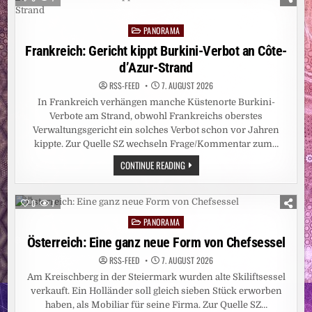
IN
DÜSSELDORF
AUF
PANORAMA
15
Posted
ZENTIMETER
in
Frankreich: Gericht kippt Burkini-Verbot an Côte-
d’Azur-Strand
RSS-FEED
7. AUGUST 2026
In Frankreich verhängen manche Küstenorte Burkini-
Verbote am Strand, obwohl Frankreichs oberstes
Verwaltungsgericht ein solches Verbot schon vor Jahren
kippte. Zur Quelle SZ wechseln Frage/Kommentar zum…
FRANKREICH:
CONTINUE READING
GERICHT
KIPPT
BURKINI-
VERBOT
0
7
AN
CÔTE-
PANORAMA
Posted
D’AZUR-
STRAND
in
Österreich: Eine ganz neue Form von Chefsessel
RSS-FEED
7. AUGUST 2026
Am Kreischberg in der Steiermark wurden alte Skiliftsessel
verkauft. Ein Holländer soll gleich sieben Stück erworben
haben, als Mobiliar für seine Firma. Zur Quelle SZ…