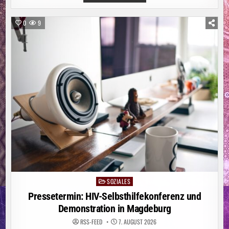
STÄDTE-
UND
GEMEINDEBUND
FORDERT
0
9
„NATIONALEN
KRAFTAKT
FÜR
WASSERVERSORGUNG“
SOZIALES
Posted
in
Pressetermin: HIV-Selbsthilfekonferenz und
Demonstration in Magdeburg
RSS-FEED
7. AUGUST 2026