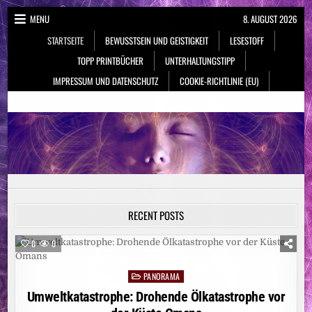
Skip
MENU
8. AUGUST 2026
to
STARTSEITE
BEWUSSTSEIN UND GEISTIGKEIT
LESESTOFF
content
TOPP PRINTBÜCHER
UNTERHALTUNGSTIPP
IMPRESSUM UND DATENSCHUTZ
COOKIE-RICHTLINIE (EU)
NeueSpiritualität.de
Bewusstsein & Geistigkeit
RECENT POSTS
0
0
PANORAMA
Posted
in
Umweltkatastrophe: Drohende Ölkatastrophe vor