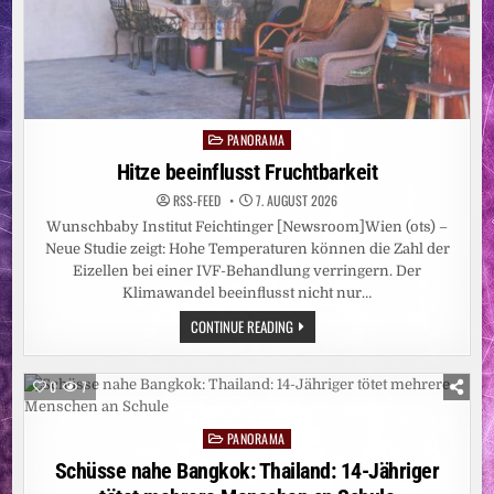
PANORAMA
Posted
in
Hitze beeinflusst Fruchtbarkeit
RSS-FEED
7. AUGUST 2026
Wunschbaby Institut Feichtinger [Newsroom]Wien (ots) –
Neue Studie zeigt: Hohe Temperaturen können die Zahl der
Eizellen bei einer IVF-Behandlung verringern. Der
Klimawandel beeinflusst nicht nur…
HITZE
CONTINUE READING
BEEINFLUSST
FRUCHTBARKEIT
0
7
PANORAMA
Posted
in
Schüsse nahe Bangkok: Thailand: 14-Jähriger