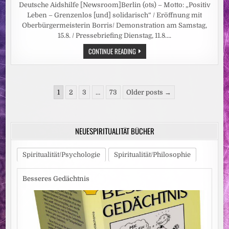
Deutsche Aidshilfe [Newsroom]Berlin (ots) – Motto: „Positiv
Leben – Grenzenlos [und] solidarisch“ / Eröffnung mit
Oberbürgermeisterin Borris/ Demonstration am Samstag,
15.8. / Pressebriefing Dienstag, 11.8….
PRESSETERMIN:
CONTINUE READING
HIV-
SELBSTHILFEKONFERENZ
UND
DEMONSTRATION
IN
Seitennummerierung
MAGDEBURG
1
2
3
…
73
Older posts →
der
Beiträge
NEUESPIRITUALITÄT BÜCHER
Spiritualität/Psychologie
Spiritualität/Philosophie
Besseres Gedächtnis