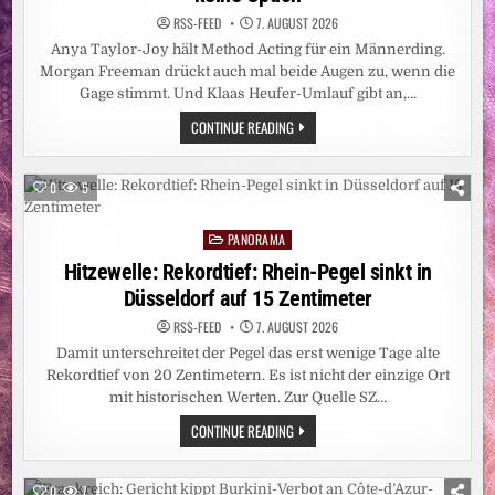
RSS-FEED
7. AUGUST 2026
Anya Taylor-Joy hält Method Acting für ein Männerding.
Morgan Freeman drückt auch mal beide Augen zu, wenn die
Gage stimmt. Und Klaas Heufer-Umlauf gibt an,…
LEUTE:
CONTINUE READING
DAS
ARSCHLOCH
AM
SET
0
5
SEIN?
FÜR
FRAUEN
PANORAMA
KEINE
Posted
OPTION
in
Hitzewelle: Rekordtief: Rhein-Pegel sinkt in
Düsseldorf auf 15 Zentimeter
RSS-FEED
7. AUGUST 2026
Damit unterschreitet der Pegel das erst wenige Tage alte
Rekordtief von 20 Zentimetern. Es ist nicht der einzige Ort
mit historischen Werten. Zur Quelle SZ…
HITZEWELLE:
CONTINUE READING
REKORDTIEF:
RHEIN-
PEGEL
SINKT
0
7