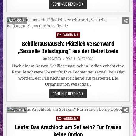
FÜNF
PARIS:
CONTINUE READING
ANGESTIEGEN
WER
–
HAT
CARITAS
DALIDAS
STELLT
BRÜSTE
WEITERE
0
3
ANGEMALT?
EBOLA-
NOTHILFE
BEREIT
PANORAMA
Posted
UND
BITTET
in
Schüleraustausch: Plötzlich verschwand
UM
SPENDEN
„Sexuelle Belästigung“ aus der Betreffzeile
RSS-FEED
8. AUGUST 2026
Nach einem Rotary-Schüleraustausch in Indien erhebt eine
Familie schwere Vorwürfe: Ihre Tochter sei sexuell belästigt
worden, der Fall nicht ausreichend aufgearbeitet. Die
Organisation weist das…
SCHÜLERAUSTAUSCH:
CONTINUE READING
PLÖTZLICH
VERSCHWAND
„SEXUELLE
BELÄSTIGUNG“
0
4
AUS
DER
PANORAMA
Posted
BETREFFZEILE
in
Leute: Das Arschloch am Set sein? Für Frauen
keine Option