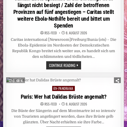
längst nicht besiegt / Zahl der betroffenen
Provinzen auf fünf angestiegen – Caritas stellt
weitere Ebola-Nothilfe bereit und bittet um
Spenden
RSS-FEED
8. AUGUST 2026
Caritas international [Newsroom]Freiburg/Bunia (ots) – Die
Ebola-Epidemie im Nordosten der Demokratischen
Republik Kongo breitet sich weiter aus, es handelt sich um
den schlimmsten und tödlichsten…
CARITAS:
CONTINUE READING
EBOLA-
EPIDEMIE
IN
DER
0
4
DR
KONGO
PANORAMA
Posted
NOCH
LÄNGST
in
Paris: Wer hat Dalidas Brüste angemalt?
NICHT
BESIEGT
RSS-FEED
8. AUGUST 2026
/
ZAHL
Die Büste der Sängerin auf dem Montmartre ist so intensiv
DER
BETROFFENEN
von Touristen angefingert worden, dass ihre Brüste gelb
PROVINZEN
glänzten. Über Nacht erhielten sie ihre Farbe…
AUF