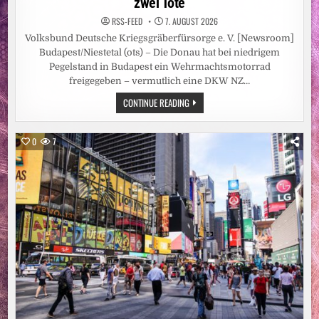
zwei Tote
RSS-FEED
7. AUGUST 2026
Volksbund Deutsche Kriegsgräberfürsorge e. V. [Newsroom]
Budapest/Niestetal (ots) – Die Donau hat bei niedrigem
Pegelstand in Budapest ein Wehrmachtsmotorrad
freigegeben – vermutlich eine DKW NZ…
NIEDRIGWASSER
CONTINUE READING
DER
DONAU
GIBT
WEHRMACHTSSOLDATEN
0
7
UND
MOTORRAD
FREI
/
VOLKSBUND
EXHUMIERT
IM
FLUSSBETT
IN
BUDAPEST
ZWEI
TOTE