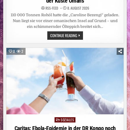
der Küste Omans
RSS-FEED
8. AUGUST 2026
110 000 Tonnen Rohöl hatte die „Caroline Bezengi“ geladen.
Nun liegt sie vor einer omanischen Insel auf Grund – und
ein schimmernder Ölteppich breitet sich…
UMWELTKATASTROPHE:
CONTINUE READING
DROHENDE
ÖLKATASTROPHE
VOR
DER
0
2
KÜSTE
OMANS
SOZIALES
Posted
in
Caritas: Ebola-Epidemie in der DR Kongo noch