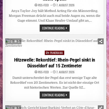
RSS-FEED
7. AUGUST 2026
Anya Taylor-Joy hält Method Acting für ein Männerding.
Morgan Freeman drückt auch mal beide Augen zu, wenn die
Gage stimmt. Und Klaas Heufer-Umlauf gibt an,…
LEUTE:
CONTINUE READING
DAS
ARSCHLOCH
AM
SET
0
5
SEIN?
FÜR
FRAUEN
PANORAMA
KEINE
Posted
OPTION
in
Hitzewelle: Rekordtief: Rhein-Pegel sinkt in
Düsseldorf auf 15 Zentimeter
RSS-FEED
7. AUGUST 2026
Damit unterschreitet der Pegel das erst wenige Tage alte
Rekordtief von 20 Zentimetern. Es ist nicht der einzige Ort
mit historischen Werten. Zur Quelle SZ…
HITZEWELLE:
CONTINUE READING
REKORDTIEF:
RHEIN-
PEGEL
SINKT
0
7