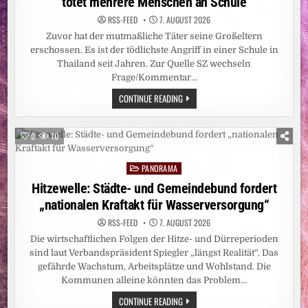
tötet mehrere Menschen an Schule
RSS-FEED
7. AUGUST 2026
Zuvor hat der mutmaßliche Täter seine Großeltern
erschossen. Es ist der tödlichste Angriff in einer Schule in
Thailand seit Jahren. Zur Quelle SZ wechseln
Frage/Kommentar…
SCHÜSSE
CONTINUE READING
NAHE
BANGKOK:
THAILAND:
14-
0
10
JÄHRIGER
TÖTET
MEHRERE
PANORAMA
MENSCHEN
Posted
AN
in
Hitzewelle: Städte- und Gemeindebund fordert
SCHULE
„nationalen Kraftakt für Wasserversorgung“
RSS-FEED
7. AUGUST 2026
Die wirtschaftlichen Folgen der Hitze- und Dürreperioden
sind laut Verbandspräsident Spiegler „längst Realität“. Das
gefährde Wachstum, Arbeitsplätze und Wohlstand. Die
Kommunen alleine könnten das Problem…
HITZEWELLE:
CONTINUE READING