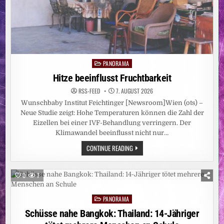
PANORAMA
Posted
in
Hitze beeinflusst Fruchtbarkeit
RSS-FEED
7. AUGUST 2026
Wunschbaby Institut Feichtinger [Newsroom]Wien (ots) –
Neue Studie zeigt: Hohe Temperaturen können die Zahl der
Eizellen bei einer IVF-Behandlung verringern. Der
Klimawandel beeinflusst nicht nur…
HITZE
CONTINUE READING
BEEINFLUSST
FRUCHTBARKEIT
0
7
PANORAMA
Posted
in
Schüsse nahe Bangkok: Thailand: 14-Jähriger