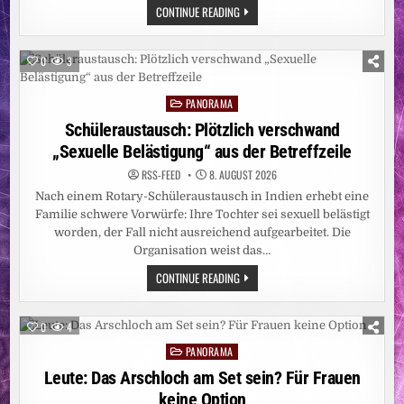
FÜNF
PARIS:
CONTINUE READING
ANGESTIEGEN
WER
–
HAT
CARITAS
DALIDAS
STELLT
BRÜSTE
WEITERE
0
3
ANGEMALT?
EBOLA-
NOTHILFE
BEREIT
PANORAMA
Posted
UND
BITTET
in
Schüleraustausch: Plötzlich verschwand
UM
SPENDEN
„Sexuelle Belästigung“ aus der Betreffzeile
RSS-FEED
8. AUGUST 2026
Nach einem Rotary-Schüleraustausch in Indien erhebt eine
Familie schwere Vorwürfe: Ihre Tochter sei sexuell belästigt
worden, der Fall nicht ausreichend aufgearbeitet. Die
Organisation weist das…
SCHÜLERAUSTAUSCH:
CONTINUE READING
PLÖTZLICH
VERSCHWAND
„SEXUELLE
BELÄSTIGUNG“
0
4
AUS
DER
PANORAMA
Posted
BETREFFZEILE
in
Leute: Das Arschloch am Set sein? Für Frauen
keine Option