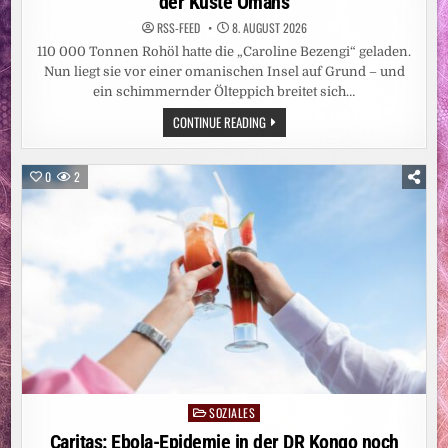
der Küste Omans
RSS-FEED
8. AUGUST 2026
110 000 Tonnen Rohöl hatte die „Caroline Bezengi“ geladen.
Nun liegt sie vor einer omanischen Insel auf Grund – und
ein schimmernder Ölteppich breitet sich…
UMWELTKATASTROPHE:
CONTINUE READING
DROHENDE
ÖLKATASTROPHE
VOR
DER
0
2
KÜSTE
OMANS
SOZIALES
Posted
in
Caritas: Ebola-Epidemie in der DR Kongo noch