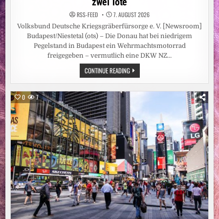
zwei Tote
RSS-FEED
7. AUGUST 2026
Volksbund Deutsche Kriegsgräberfürsorge e. V. [Newsroom]
Budapest/Niestetal (ots) – Die Donau hat bei niedrigem
Pegelstand in Budapest ein Wehrmachtsmotorrad
freigegeben – vermutlich eine DKW NZ…
NIEDRIGWASSER
CONTINUE READING
DER
DONAU
GIBT
WEHRMACHTSSOLDATEN
0
7
UND
MOTORRAD
FREI
/
VOLKSBUND
EXHUMIERT
IM
FLUSSBETT
IN
BUDAPEST
ZWEI
TOTE