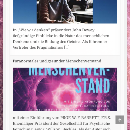
In „Wie wir denken“ präsentiert John Dewey
tiefgründige Einblicke in die Natur des menschlichen
Denkens und die Bildung des Geistes. Als führender
Vertreter des Pragmatismus
[...]
Paranormales und gesunder Menschenverstand
mit einer Einführung von PROF. W. F. BARRETT, F.R.S.
SCRO
TO
Ehemaliger Präsident der Gesellschaft für Psychische
TOP
Forschung. Autor: Willson, Beckles. Als der Autor sich