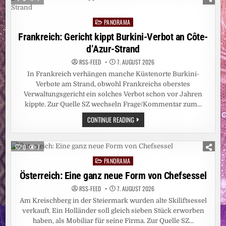
IN
DÜSSELDORF
AUF
PANORAMA
15
Posted
ZENTIMETER
in
Frankreich: Gericht kippt Burkini-Verbot an Côte-
d’Azur-Strand
RSS-FEED
7. AUGUST 2026
In Frankreich verhängen manche Küstenorte Burkini-
Verbote am Strand, obwohl Frankreichs oberstes
Verwaltungsgericht ein solches Verbot schon vor Jahren
kippte. Zur Quelle SZ wechseln Frage/Kommentar zum…
FRANKREICH:
CONTINUE READING
GERICHT
KIPPT
BURKINI-
VERBOT
0
7
AN
CÔTE-
PANORAMA
Posted
D’AZUR-
STRAND
in
Österreich: Eine ganz neue Form von Chefsessel
RSS-FEED
7. AUGUST 2026
Am Kreischberg in der Steiermark wurden alte Skiliftsessel
verkauft. Ein Holländer soll gleich sieben Stück erworben
haben, als Mobiliar für seine Firma. Zur Quelle SZ…