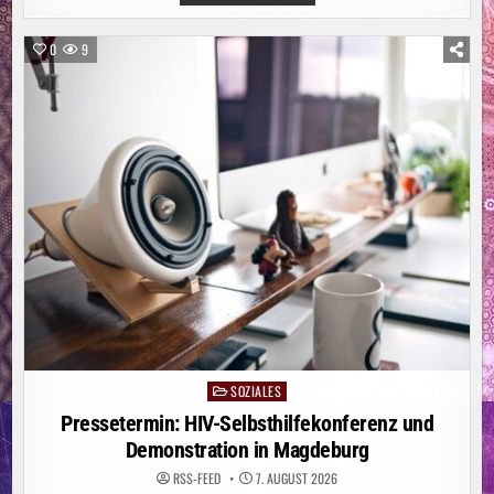
STÄDTE-
UND
GEMEINDEBUND
FORDERT
0
9
„NATIONALEN
KRAFTAKT
FÜR
WASSERVERSORGUNG“
SOZIALES
Posted
in
Pressetermin: HIV-Selbsthilfekonferenz und
Demonstration in Magdeburg
RSS-FEED
7. AUGUST 2026