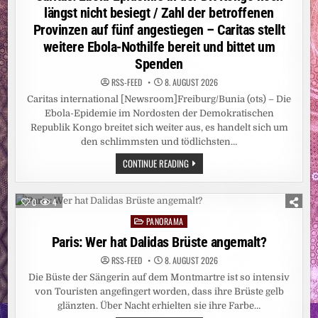
längst nicht besiegt / Zahl der betroffenen
Provinzen auf fünf angestiegen – Caritas stellt
weitere Ebola-Nothilfe bereit und bittet um
Spenden
RSS-FEED
8. AUGUST 2026
Caritas international [Newsroom]Freiburg/Bunia (ots) – Die
Ebola-Epidemie im Nordosten der Demokratischen
Republik Kongo breitet sich weiter aus, es handelt sich um
den schlimmsten und tödlichsten…
CARITAS:
CONTINUE READING
EBOLA-
EPIDEMIE
IN
DER
0
4
DR
KONGO
PANORAMA
Posted
NOCH
LÄNGST
in
Paris: Wer hat Dalidas Brüste angemalt?
NICHT
BESIEGT
RSS-FEED
8. AUGUST 2026
/
ZAHL
Die Büste der Sängerin auf dem Montmartre ist so intensiv
DER
BETROFFENEN
von Touristen angefingert worden, dass ihre Brüste gelb
PROVINZEN
glänzten. Über Nacht erhielten sie ihre Farbe…
AUF