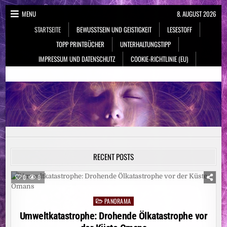
Skip
MENU
8. AUGUST 2026
to
STARTSEITE
BEWUSSTSEIN UND GEISTIGKEIT
LESESTOFF
content
TOPP PRINTBÜCHER
UNTERHALTUNGSTIPP
IMPRESSUM UND DATENSCHUTZ
COOKIE-RICHTLINIE (EU)
NeueSpiritualität.de
Bewusstsein & Geistigkeit
RECENT POSTS
0
0
PANORAMA
Posted
in
Umweltkatastrophe: Drohende Ölkatastrophe vor