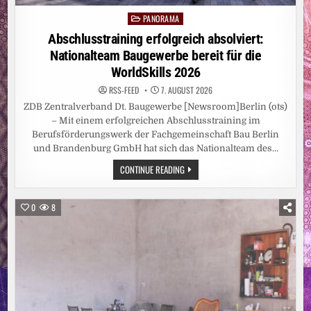
PANORAMA
Posted
in
Abschlusstraining erfolgreich absolviert:
Nationalteam Baugewerbe bereit für die
WorldSkills 2026
RSS-FEED
7. AUGUST 2026
ZDB Zentralverband Dt. Baugewerbe [Newsroom]Berlin (ots)
– Mit einem erfolgreichen Abschlusstraining im
Berufsförderungswerk der Fachgemeinschaft Bau Berlin
und Brandenburg GmbH hat sich das Nationalteam des…
ABSCHLUSSTRAINING
CONTINUE READING
ERFOLGREICH
ABSOLVIERT:
NATIONALTEAM
BAUGEWERBE
0
8
BEREIT
FÜR
DIE
WORLDSKILLS
2026