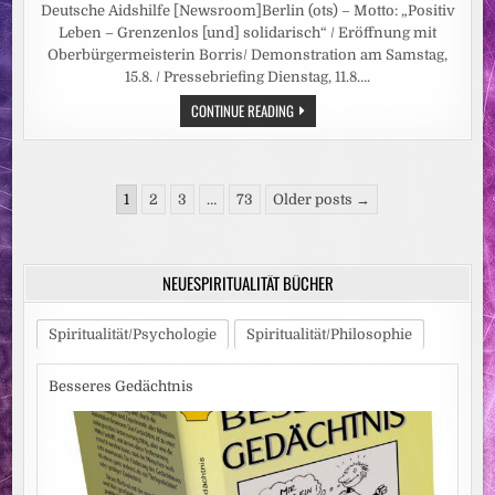
Deutsche Aidshilfe [Newsroom]Berlin (ots) – Motto: „Positiv
Leben – Grenzenlos [und] solidarisch“ / Eröffnung mit
Oberbürgermeisterin Borris/ Demonstration am Samstag,
15.8. / Pressebriefing Dienstag, 11.8….
PRESSETERMIN:
CONTINUE READING
HIV-
SELBSTHILFEKONFERENZ
UND
DEMONSTRATION
IN
Seitennummerierung
MAGDEBURG
1
2
3
…
73
Older posts →
der
Beiträge
NEUESPIRITUALITÄT BÜCHER
Spiritualität/Psychologie
Spiritualität/Philosophie
Besseres Gedächtnis