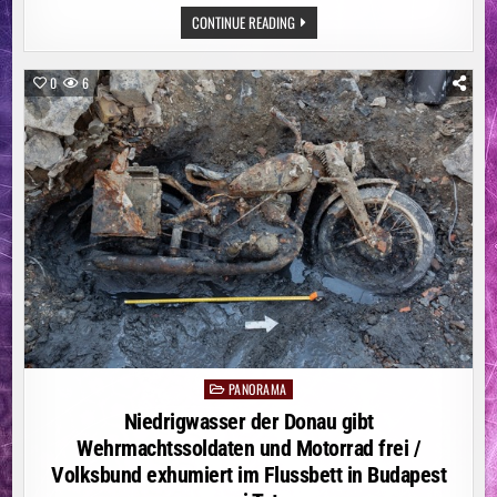
ÖSTERREICH:
CONTINUE READING
EINE
GANZ
NEUE
FORM
0
6
VON
CHEFSESSEL
PANORAMA
Posted
in
Niedrigwasser der Donau gibt
Wehrmachtssoldaten und Motorrad frei /
Volksbund exhumiert im Flussbett in Budapest