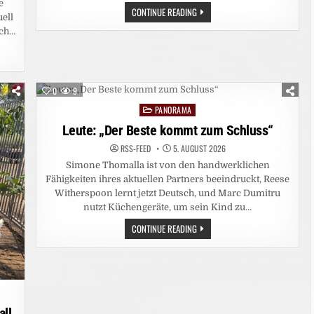
e
ERSTE
CONTINUE READING
ell
FOLGE
VON
rch…
„MAMAS
IN
DER
MACHE“
VERÖFFENTLICHT:
WARUM
0
9
KINDERWUNSCH
HEUTE
PANORAMA
Posted
OFT
MEHR
in
Leute: „Der Beste kommt zum Schluss“
IST
ALS
EINE
RSS-FEED
5. AUGUST 2026
PRIVATE
ENTSCHEIDUNG
Simone Thomalla ist von den handwerklichen
Fähigkeiten ihres aktuellen Partners beeindruckt, Reese
Witherspoon lernt jetzt Deutsch, und Marc Dumitru
nutzt Küchengeräte, um sein Kind zu…
LEUTE:
CONTINUE READING
„DER
BESTE
KOMMT
ZUM
SCHLUSS“
all