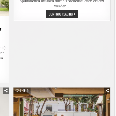
Spültoiletten müssen durch Trockentoiletten ersetzt
werden….
HITZEWELLE:
CONTINUE READING
WASSERKNAPPHEIT
ZWINGT
BERGHÜTTEN
ZU
r
DRASTISCHEN
EINSCHRÄNKUNGEN
ots)
vor
en
0
9