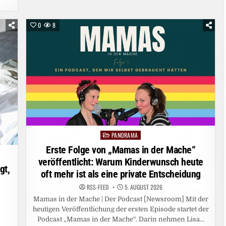
0
8
“
PANORAMA
Posted
in
Erste Folge von „Mamas in der Mache“
veröffentlicht: Warum Kinderwunsch heute
gt,
oft mehr ist als eine private Entscheidung
RSS-FEED
5. AUGUST 2026
Mamas in der Mache | Der Podcast [Newsroom] Mit der
heutigen Veröffentlichung der ersten Episode startet der
Podcast „Mamas in der Mache“. Darin nehmen Lisa…