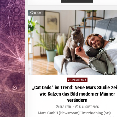
„DRAMA
BLEIBEN
AM
AM
BERG“:
WICHTIGSTEN
„ANGST
0
8
IST
MEINE
WICHTIGSTE
LEBENSVERSICHERUNG
PANORAMA
Posted
in
„Cat Dads“ im Trend: Neue Mars Studie zei
wie Katzen das Bild moderner Männer
verändern
RSS-FEED
5. AUGUST 2026
Mars GmbH [Newsroom] Unterhaching (ots) – –