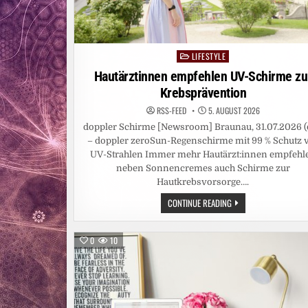
LIFESTYLE
Posted
in
Hautärztinnen empfehlen UV-Schirme zu
Krebsprävention
RSS-FEED
5. AUGUST 2026
doppler Schirme [Newsroom] Braunau, 31.07.2026 (
– doppler zeroSun-Regenschirme mit 99 % Schutz 
UV-Strahlen Immer mehr Hautärzt:innen empfehl
neben Sonnencremes auch Schirme zur
Hautkrebsvorsorge….
HAUTÄRZTINNEN
CONTINUE READING
EMPFEHLEN
UV-
SCHIRME
ZUR
0
10
KREBSPRÄVENTION