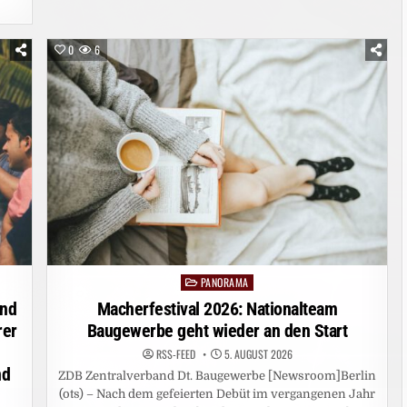
KANN
TRAUMABEDINGTE
ALBTRÄUME
AUSSCHALTEN
0
6
PANORAMA
Posted
in
and
Macherfestival 2026: Nationalteam
rer
Baugewerbe geht wieder an den Start
RSS-FEED
5. AUGUST 2026
nd
ZDB Zentralverband Dt. Baugewerbe [Newsroom]Berlin
(ots) – Nach dem gefeierten Debüt im vergangenen Jahr