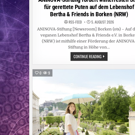
für gerettete Puten auf dem Lebenshof
Bertha & Friends in Borken (NRW)
RSS-FEED
5. AUGUST 2026
ANINOVA-Stiftung [Newsroom] Borken (ots) – Auf 
veganen Lebenshof Bertha & Friends e.V. in Bork
(NRW) ist mithilfe einer Förderung der ANINOVA
Stiftung in Höhe von…
ANINOVA-
CONTINUE READING
STIFTUNG
FÖRDERT
WINTERFESTEN
STALL
0
9
FÜR
GERETTETE
PUTEN
AUF
DEM
LEBENSHOF
BERTHA
&
FRIENDS
IN
BORKEN
(NRW)