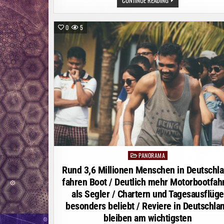
BÖSEWICHT
AUS
„ROTE
ROSEN“
0
5
HILFT
BEDÜRFTIGEN
RENTNERN:
SCHAUSPIELER
FLORIAN
ODENDAHL
TAUSCHT
FILMSET
GEGEN
LICHTBLICK-
BÜRO
PANORAMA
Posted
in
Rund 3,6 Millionen Menschen in Deutschl
fahren Boot / Deutlich mehr Motorbootfah
als Segler / Chartern und Tagesausflüge
besonders beliebt / Reviere in Deutschla
bleiben am wichtigsten