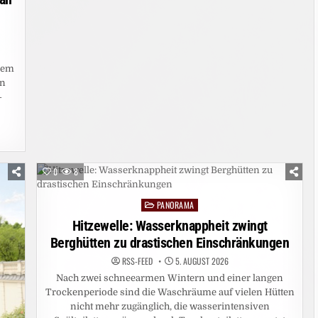
dem
en
-
0
8
PANORAMA
Posted
in
Hitzewelle: Wasserknappheit zwingt
Berghütten zu drastischen Einschränkungen
RSS-FEED
5. AUGUST 2026
Nach zwei schneearmen Wintern und einer langen
Trockenperiode sind die Waschräume auf vielen Hütten
nicht mehr zugänglich, die wasserintensiven