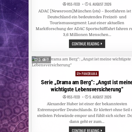
RSS-FEED
6. AUGUST 2026
ADAC [Newsroom]München (ots) – Bootfahren ist 
Deutschland ein bedeutendes Freizeit- und
Tourismussegment: Laut einer aktuellen
Marktforschung der ADAC Sportschifffahrt fahren 
3,6 Millionen Menschen…
RUND
CONTINUE READING
3,6
MILLIONEN
MENSCHEN
IN
0
7
DEUTSCHLAND
FAHREN
BOOT
PANORAMA
/
Posted
DEUTLICH
in
Serie „Drama am Berg“: „Angst ist mein
MEHR
MOTORBOOTFAHRER
wichtigste Lebensversicherung“
ALS
SEGLER
/
RSS-FEED
5. AUGUST 2026
CHARTERN
Alexander Huber ist einer der bekanntesten
UND
TAGESAUSFLÜGE
Extremsportler Deutschlands. Er klettert ohne Seil 
BESONDERS
BELIEBT
steilsten Felswände empor und fühlt sich sicher. D
/
dann geht er zum…
REVIERE
IN
SERIE
CONTINUE READING
DEUTSCHLAND