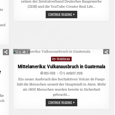
setzen der Zentralverband Deutsches Baugewerbe
(ZDB) und die YouTube-Creator Real Life…
in
MACHERFESTIVAL
CONTINUE READING
2026:
NATIONALTEAM
BAUGEWERBE
rund
GEHT
WIEDER
AN
DEN
START
0
7
PANORAMA
Posted
in
Mittelamerika: Vulkanausbruch in Guatemala
e
RSS-FEED
5. AUGUST 2026
Ein neuer Ausbruch des hochaktiven Volcán de Fuego
hält die Menschen unweit der Hauptstadt in Atem. Mehr
als 1400 Menschen wurden bereits in Sicherheit
gebracht….
die
och
MITTELAMERIKA:
CONTINUE READING
VULKANAUSBRUCH
IN
GUATEMALA