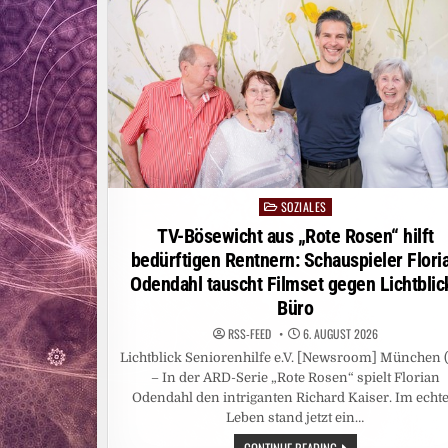
SOZIALES
Posted
in
TV-Bösewicht aus „Rote Rosen“ hilft
bedürftigen Rentnern: Schauspieler Flori
Odendahl tauscht Filmset gegen Lichtblic
Büro
RSS-FEED
6. AUGUST 2026
Lichtblick Seniorenhilfe e.V. [Newsroom] München (
– In der ARD-Serie „Rote Rosen“ spielt Florian
Odendahl den intriganten Richard Kaiser. Im echt
Leben stand jetzt ein…
TV-
CONTINUE READING