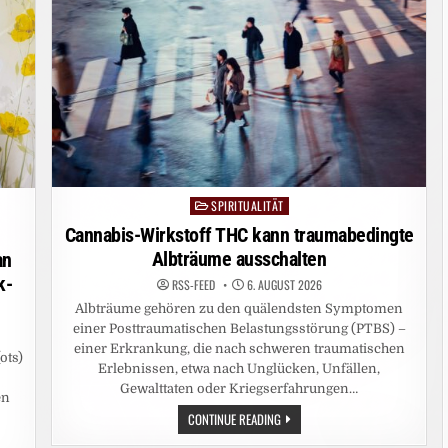
SPIRITUALITÄT
Posted
in
Cannabis-Wirkstoff THC kann traumabedingte
Albträume ausschalten
an
k-
RSS-FEED
6. AUGUST 2026
Albträume gehören zu den quälendsten Symptomen
einer Posttraumatischen Belastungsstörung (PTBS) –
einer Erkrankung, die nach schweren traumatischen
ots)
Erlebnissen, etwa nach Unglücken, Unfällen,
Gewalttaten oder Kriegserfahrungen…
en
CANNABIS-
CONTINUE READING
WIRKSTOFF
THC