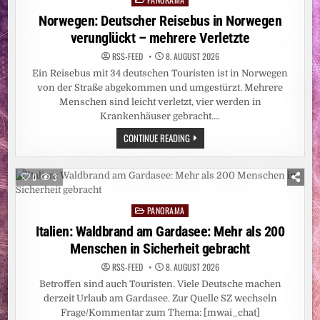
MATERIALEIGENSCHAFTEN
in
Norwegen: Deutscher Reisebus in Norwegen
verunglückt – mehrere Verletzte
RSS-FEED
8. AUGUST 2026
Ein Reisebus mit 34 deutschen Touristen ist in Norwegen
von der Straße abgekommen und umgestürzt. Mehrere
Menschen sind leicht verletzt, vier werden in
Krankenhäuser gebracht….
NORWEGEN:
CONTINUE READING
DEUTSCHER
REISEBUS
IN
NORWEGEN
0
3
VERUNGLÜCKT
–
MEHRERE
PANORAMA
VERLETZTE
Posted
in
Italien: Waldbrand am Gardasee: Mehr als 200
Menschen in Sicherheit gebracht
RSS-FEED
8. AUGUST 2026
Betroffen sind auch Touristen. Viele Deutsche machen
derzeit Urlaub am Gardasee. Zur Quelle SZ wechseln
Frage/Kommentar zum Thema: [mwai_chat]