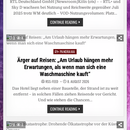
RTL Deutschland GmbH [Newsroom]Köln (ots) – – RTL+ und
Sky D wachsen bei Nutzung und Reichweite gegenüber Juli
2025 trotz WM deutlich – VOD-Nutzungsvolumen: Platz…
GEMEINSAM
CONTINUE READING
STARK:
RTL+
SKY
D
0
4
ERREICHT
IM
JULI
PANORAMA
11,41
Posted
MILLIONEN
in
Ärger auf Reisen: „Am Urlaub hängen mehr
MENSCHEN
Erwartungen, als wenn man sich eine
Waschmaschine kauft“
RSS-FEED
8. AUGUST 2026
Das Hotel liegt neben einer Baustelle, der Strand ist zu weit
entfernt – in solchen Fällen ziehen Reisende vor Gericht.
Und wie stehen die Chancen…
ÄRGER
CONTINUE READING
AUF
REISEN:
„AM
URLAUB
0
6
HÄNGEN