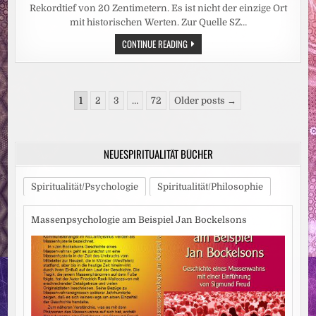
Rekordtief von 20 Zentimetern. Es ist nicht der einzige Ort
mit historischen Werten. Zur Quelle SZ…
HITZEWELLE:
CONTINUE READING
REKORDTIEF:
RHEIN-
PEGEL
SINKT
IN
Seitennummerierung
DÜSSELDORF
1
2
3
…
72
Older posts →
AUF
der
15
ZENTIMETER
Beiträge
NEUESPIRITUALITÄT BÜCHER
Spiritualität/Psychologie
Spiritualität/Philosophie
Massenpsychologie am Beispiel Jan Bockelsons