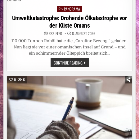
MEHR
ERWARTUNGEN,
PANORAMA
ALS
Posted
WENN
in
Umweltkatastrophe: Drohende Ölkatastrophe vor
MAN
SICH
der Küste Omans
EINE
WASCHMASCHINE
KAUFT“
RSS-FEED
8. AUGUST 2026
110 000 Tonnen Rohöl hatte die „Caroline Bezengi“ geladen.
Nun liegt sie vor einer omanischen Insel auf Grund – und
ein schimmernder Ölteppich breitet sich…
UMWELTKATASTROPHE:
CONTINUE READING
DROHENDE
ÖLKATASTROPHE
VOR
DER
0
6
KÜSTE
OMANS