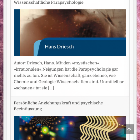
Wissenschaftliche Parapsychologie
Autor: Driesch, Hans. Mit den »mystischen«,
»irrationalen« Neigungen hat die Parapsychologie gar
nichts zu tun. Sie ist Wissenschaft, ganz ebenso, wie
Chemie und Geologie Wissenschaften sind. Unmittelbar
»schauen« tut sie
[...]
Persönliche Anziehungskraft und psychische
Beeinflussung
SCRO
TO
TOP