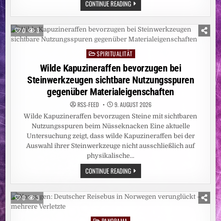
UMWELT:
CONTINUE READING
ABHOLZUNG
IM
AMAZONASGEBIET
AUF
0
3
ZEHNJAHRESTIEF
SPIRITUALITÄT
Posted
in
Wilde Kapuzineraffen bevorzugen bei
Steinwerkzeugen sichtbare Nutzungsspuren
gegenüber Materialeigenschaften
RSS-FEED
9. AUGUST 2026
Wilde Kapuzineraffen bevorzugen Steine mit sichtbaren
Nutzungsspuren beim Nüsseknacken Eine aktuelle
Untersuchung zeigt, dass wilde Kapuzineraffen bei der
Auswahl ihrer Steinwerkzeuge nicht ausschließlich auf
physikalische…
WILDE
CONTINUE READING
KAPUZINERAFFEN
BEVORZUGEN
BEI
STEINWERKZEUGEN
0
3
SICHTBARE
NUTZUNGSSPUREN
GEGENÜBER
PANORAMA
Posted