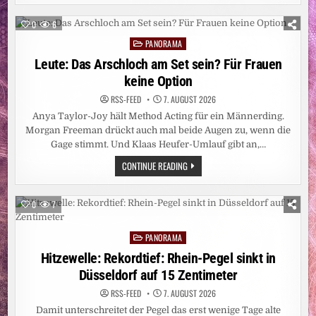
VERSCHWAND
„SEXUELLE
BELÄSTIGUNG“
0
6
AUS
DER
PANORAMA
Posted
BETREFFZEILE
in
Leute: Das Arschloch am Set sein? Für Frauen
keine Option
RSS-FEED
7. AUGUST 2026
Anya Taylor-Joy hält Method Acting für ein Männerding.
Morgan Freeman drückt auch mal beide Augen zu, wenn die
Gage stimmt. Und Klaas Heufer-Umlauf gibt an,…
LEUTE:
CONTINUE READING
DAS
ARSCHLOCH
AM
SET
0
7
SEIN?
FÜR
FRAUEN
PANORAMA
KEINE
Posted
OPTION
in
Hitzewelle: Rekordtief: Rhein-Pegel sinkt in
Düsseldorf auf 15 Zentimeter
RSS-FEED
7. AUGUST 2026
Damit unterschreitet der Pegel das erst wenige Tage alte