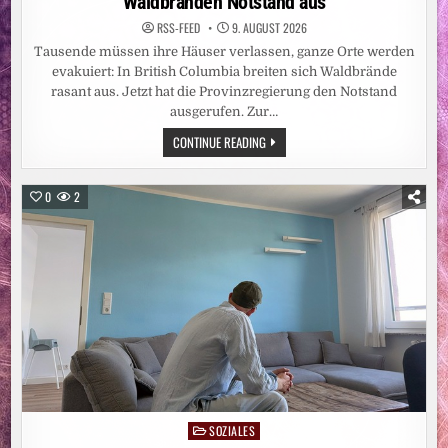
Waldbränden Notstand aus
RSS-FEED
9. AUGUST 2026
Tausende müssen ihre Häuser verlassen, ganze Orte werden
evakuiert: In British Columbia breiten sich Waldbrände
rasant aus. Jetzt hat die Provinzregierung den Notstand
ausgerufen. Zur…
NORDAMERIKA:
CONTINUE READING
WESTKANADISCHE
PROVINZ
RUFT
WEGEN
0
2
WALDBRÄNDEN
NOTSTAND
AUS
SOZIALES
Posted