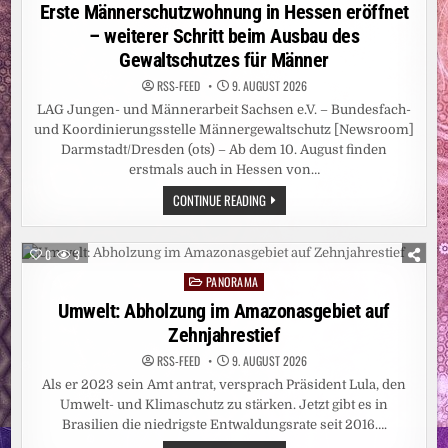
in
Erste Männerschutzwohnung in Hessen eröffnet
– weiterer Schritt beim Ausbau des
Gewaltschutzes für Männer
RSS-FEED
9. AUGUST 2026
LAG Jungen- und Männerarbeit Sachsen e.V. – Bundesfach-
und Koordinierungsstelle Männergewaltschutz [Newsroom]
Darmstadt/Dresden (ots) – Ab dem 10. August finden
erstmals auch in Hessen von…
ERSTE
CONTINUE READING
MÄNNERSCHUTZWOHNUNG
IN
HESSEN
ERÖFFNET
0
3
–
WEITERER
PANORAMA
Posted
SCHRITT
BEIM
in
Umwelt: Abholzung im Amazonasgebiet auf
AUSBAU
DES
Zehnjahrestief
GEWALTSCHUTZES
FÜR
RSS-FEED
9. AUGUST 2026
MÄNNER
Als er 2023 sein Amt antrat, versprach Präsident Lula, den
Umwelt- und Klimaschutz zu stärken. Jetzt gibt es in
Brasilien die niedrigste Entwaldungsrate seit 2016….