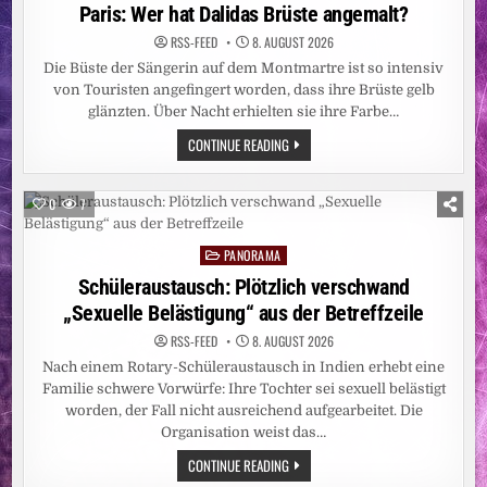
LÄNGST
in
Paris: Wer hat Dalidas Brüste angemalt?
NICHT
BESIEGT
RSS-FEED
8. AUGUST 2026
/
ZAHL
Die Büste der Sängerin auf dem Montmartre ist so intensiv
DER
BETROFFENEN
von Touristen angefingert worden, dass ihre Brüste gelb
PROVINZEN
glänzten. Über Nacht erhielten sie ihre Farbe…
AUF
FÜNF
PARIS:
CONTINUE READING
ANGESTIEGEN
WER
–
HAT
CARITAS
DALIDAS
STELLT
BRÜSTE
WEITERE
0
7
ANGEMALT?
EBOLA-
NOTHILFE
BEREIT
PANORAMA
Posted
UND
BITTET
in
Schüleraustausch: Plötzlich verschwand
UM
SPENDEN
„Sexuelle Belästigung“ aus der Betreffzeile
RSS-FEED
8. AUGUST 2026
Nach einem Rotary-Schüleraustausch in Indien erhebt eine
Familie schwere Vorwürfe: Ihre Tochter sei sexuell belästigt
worden, der Fall nicht ausreichend aufgearbeitet. Die
Organisation weist das…
SCHÜLERAUSTAUSCH:
CONTINUE READING
PLÖTZLICH