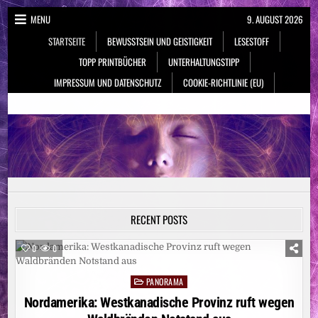
Skip
MENU
9. AUGUST 2026
to
STARTSEITE
BEWUSSTSEIN UND GEISTIGKEIT
LESESTOFF
content
TOPP PRINTBÜCHER
UNTERHALTUNGSTIPP
IMPRESSUM UND DATENSCHUTZ
COOKIE-RICHTLINIE (EU)
NeueSpiritualität.de
Bewusstsein & Geistigkeit
RECENT POSTS
0
0
PANORAMA
Posted
in
Nordamerika: Westkanadische Provinz ruft wegen