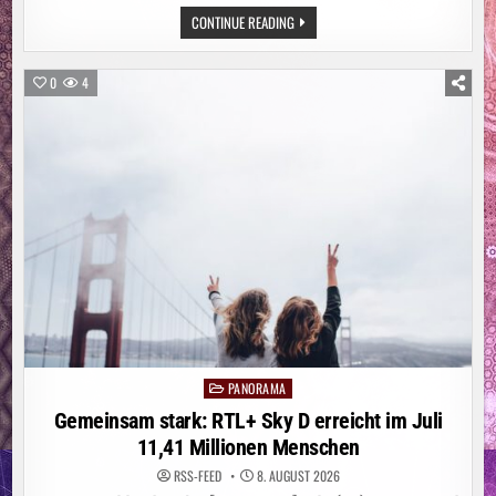
ITALIEN:
CONTINUE READING
WALDBRAND
AM
GARDASEE:
MEHR
0
4
ALS
200
MENSCHEN
IN
SICHERHEIT
GEBRACHT
PANORAMA
Posted
in
Gemeinsam stark: RTL+ Sky D erreicht im Juli
11,41 Millionen Menschen
RSS-FEED
8. AUGUST 2026