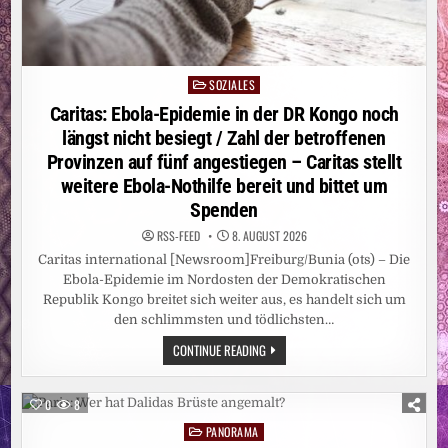
SOZIALES
Posted
in
Caritas: Ebola-Epidemie in der DR Kongo noch
längst nicht besiegt / Zahl der betroffenen
Provinzen auf fünf angestiegen – Caritas stellt
weitere Ebola-Nothilfe bereit und bittet um
Spenden
RSS-FEED
8. AUGUST 2026
Caritas international [Newsroom]Freiburg/Bunia (ots) – Die
Ebola-Epidemie im Nordosten der Demokratischen
Republik Kongo breitet sich weiter aus, es handelt sich um
den schlimmsten und tödlichsten…
CARITAS:
CONTINUE READING
EBOLA-
EPIDEMIE
IN
DER
0
8
DR
KONGO
PANORAMA
Posted
NOCH