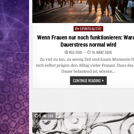
SPIRITUALITÄT
Posted
in
Wenn Frauen nur noch funktionieren: Wa
Dauerstress normal wird
RSS-FEED
14. MÄRZ 2026
Zu viel zu tun, zu wenig Zeit und kaum Momente f
sich selbst prägen den Alltag vieler Frauen. Dass das
Dauer belastend ist, wissen…
WENN
CONTINUE READING
FRAUEN
NUR
NOCH
FUNKTIONIEREN:
WARUM
DAUERSTRESS
NORMAL
WIRD
0
204