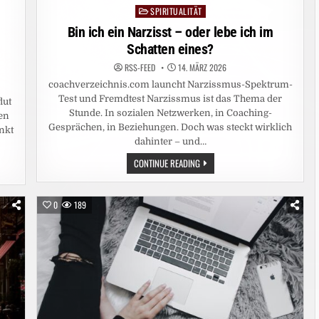
SPIRITUALITÄT
Posted
in
Bin ich ein Narzisst – oder lebe ich im
Schatten eines?
RSS-FEED
14. MÄRZ 2026
coachverzeichnis.com launcht Narzissmus-Spektrum-
Test und Fremdtest Narzissmus ist das Thema der
lut
Stunde. In sozialen Netzwerken, in Coaching-
en
Gesprächen, in Beziehungen. Doch was steckt wirklich
nkt
dahinter – und…
BIN
CONTINUE READING
ICH
EIN
NARZISST
–
0
189
ODER
LEBE
ICH
IM
SCHATTEN
EINES?