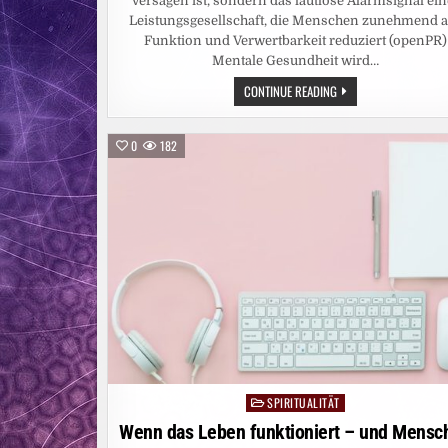
Versagen ist, sondern das lautlose Alarmsignal ein
Leistungsgesellschaft, die Menschen zunehmend a
Funktion und Verwertbarkeit reduziert (openPR)
Mentale Gesundheit wird…
MENTALE
CONTINUE READING
GESUNDHEIT:
ALARMSIGNAL
EINER
LEISTUNGSGESELLSCHAF
0
182
DIE
MENSCHEN
ZU
FUNKTIONSEINHEITEN
MACHT
SPIRITUALITÄT
Posted
in
Wenn das Leben funktioniert – und Mensc