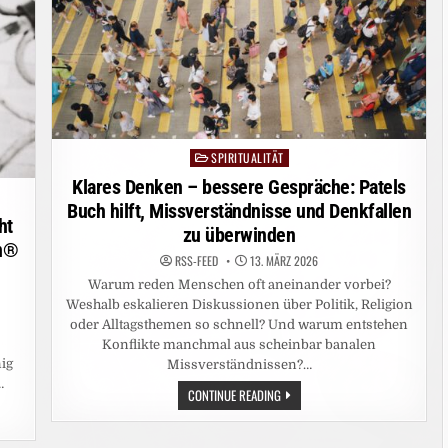
AMBIVERSION
SPIRITUALITÄT
Posted
in
Klares Denken – bessere Gespräche: Patels
Buch hilft, Missverständnisse und Denkfallen
ht
zu überwinden
gn®
RSS-FEED
13. MÄRZ 2026
Warum reden Menschen oft aneinander vorbei?
Weshalb eskalieren Diskussionen über Politik, Religion
oder Alltagsthemen so schnell? Und warum entstehen
Konflikte manchmal aus scheinbar banalen
ig
Missverständnissen?…
…
KLARES
CONTINUE READING
DENKEN
–
BESSERE
ODEN
GESPRÄCHE: