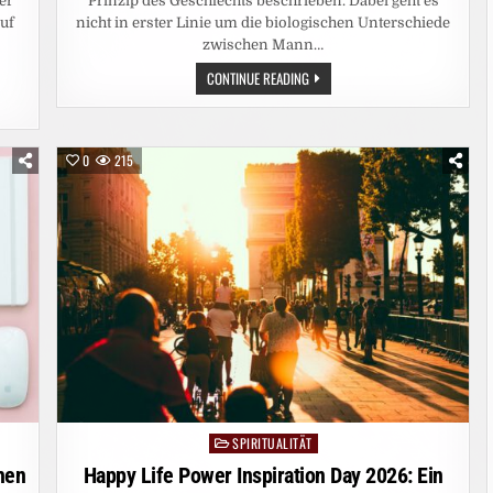
er
Prinzip des Geschlechts beschrieben. Dabei geht es
uf
nicht in erster Linie um die biologischen Unterschiede
zwischen Mann…
KLANGHEILUNG
CONTINUE READING
UND
HERMETIK:
DAS
PRINZIP
DES
T,
0
215
GESCHLECHTS
ALS
SCHÖPFERISCHE
KRAFT
IM
UNIVERSUM
SPIRITUALITÄT
Posted
in
hen
Happy Life Power Inspiration Day 2026: Ein