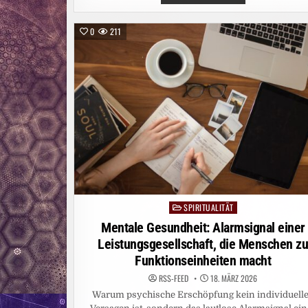
UMFRAGE
ENTKRÄFTET
KLISCHEES
ÜBER
0
211
RELIGION,
ESOTERIK
UND
POLITIK
SPIRITUALITÄT
Posted
in
Mentale Gesundheit: Alarmsignal einer
Leistungsgesellschaft, die Menschen z
Funktionseinheiten macht
RSS-FEED
18. MÄRZ 2026
Warum psychische Erschöpfung kein individuell