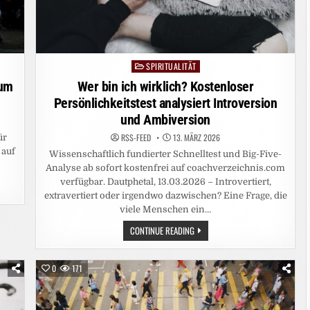
SPIRITUALITÄT
Posted
in
rum
Wer bin ich wirklich? Kostenloser
Persönlichkeitstest analysiert Introversion
und Ambiversion
RSS-FEED
13. MÄRZ 2026
ür
 auf
Wissenschaftlich fundierter Schnelltest und Big-Five-
Analyse ab sofort kostenfrei auf coachverzeichnis.com
verfügbar. Dautphetal, 13.03.2026 – Introvertiert,
extravertiert oder irgendwo dazwischen? Eine Frage, die
viele Menschen ein…
WER
CONTINUE READING
BIN
ICH
WIRKLICH?
KOSTENLOSER
0
171
PERSÖNLICHKEITSTEST
ANALYSIERT
INTROVERSION
UND