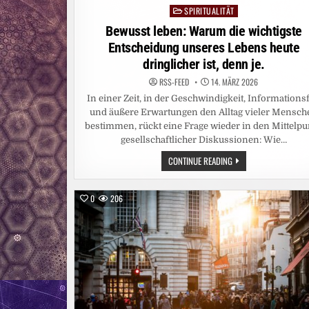
SPIRITUALITÄT
Posted
in
Bewusst leben: Warum die wichtigste
Entscheidung unseres Lebens heute
dringlicher ist, denn je.
RSS-FEED
14. MÄRZ 2026
In einer Zeit, in der Geschwindigkeit, Informationsf
und äußere Erwartungen den Alltag vieler Mensch
bestimmen, rückt eine Frage wieder in den Mittelpu
gesellschaftlicher Diskussionen: Wie…
BEWUSST
CONTINUE READING
LEBEN:
WARUM
DIE
WICHTIGSTE
0
206
ENTSCHEIDUNG
UNSERES
LEBENS
HEUTE
DRINGLICHER
IST,
DENN
JE.