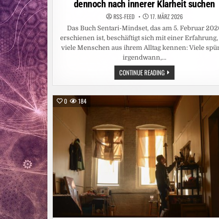
dennoch nach innerer Klarheit suchen
RSS-FEED
17. MÄRZ 2026
Das Buch Sentari-Mindset, das am 5. Februar 202
erschienen ist, beschäftigt sich mit einer Erfahrung,
viele Menschen aus ihrem Alltag kennen: Viele spü
irgendwann,…
WENN
CONTINUE READING
DAS
LEBEN
FUNKTIONIERT
–
0
184
UND
MENSCHEN
DENNOCH
NACH
INNERER
KLARHEIT
SUCHEN