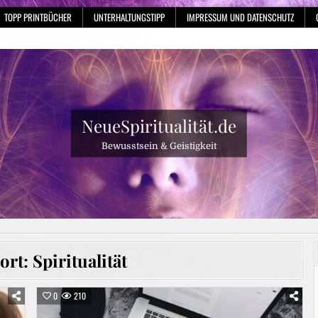
TOPP PRINTBÜCHER
UNTERHALTUNGSTIPP
IMPRESSUM UND DATENSCHUTZ
NeueSpiritualität.de
Bewusstsein & Geistigkeit
ort:
Spiritualität
0
210