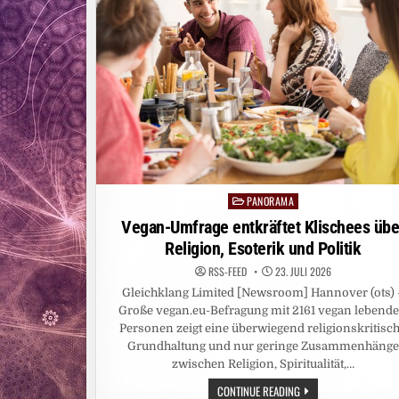
PANORAMA
Posted
in
Vegan-Umfrage entkräftet Klischees übe
Religion, Esoterik und Politik
RSS-FEED
23. JULI 2026
Gleichklang Limited [Newsroom] Hannover (ots) 
Große vegan.eu-Befragung mit 2161 vegan lebend
Personen zeigt eine überwiegend religionskritisc
Grundhaltung und nur geringe Zusammenhänge
zwischen Religion, Spiritualität,…
VEGAN-
CONTINUE READING