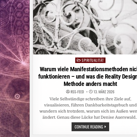
SPIRITUALITÄT
Posted
in
Warum viele Manifestationsmethoden nic
funktionieren – und was die Reality Desi
Methode anders macht
RSS-FEED
13. MÄRZ 2026
Viele Selbständige schreiben ihre Ziele auf,
visualisieren, führen Dankbarkeitstagebuch und
wundern sich trotzdem, warum sich im Außen wen
ändert. Genau diese Lücke hat Denise Auerswald
WARUM
CONTINUE READING
VIELE
MANIFESTATIONSMETH