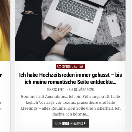
SPIRITUALITÄT
Posted
in
Ich habe Hochzeitsreden immer gehasst – bis
r
ich meine romantische Seite entdeckte…
RSS-FEED
18. MÄRZ 2026
Routine trifft Ausnahme… Ich bin Führungskraft, halte
–
täglich Vorträge vor Teams, präsentiere und leite
en
Meetings – alles Routine, Kontrolle und Sicherheit. Ich
he
dachte, ich könnte…
ICH
CONTINUE READING
HABE
HOCHZEITSREDEN