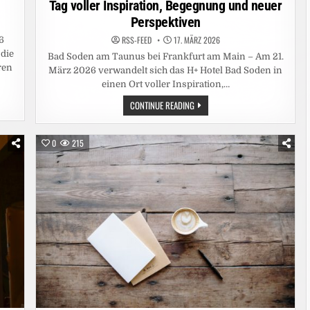
Tag voller Inspiration, Begegnung und neuer
Perspektiven
RSS-FEED
17. MÄRZ 2026
6
 die
Bad Soden am Taunus bei Frankfurt am Main – Am 21.
ren
März 2026 verwandelt sich das H+ Hotel Bad Soden in
einen Ort voller Inspiration,…
HAPPY
CONTINUE READING
LIFE
POWER
INSPIRATION
DAY
0
215
2026:
EIN
TAG
VOLLER
INSPIRATION,
BEGEGNUNG
UND
NEUER
PERSPEKTIVEN