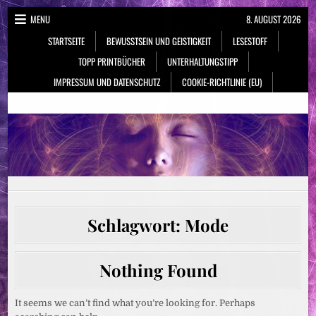
Skip
MENU
8. AUGUST 2026
to
STARTSEITE
BEWUSSTSEIN UND GEISTIGKEIT
LESESTOFF
content
TOPP PRINTBÜCHER
UNTERHALTUNGSTIPP
IMPRESSUM UND DATENSCHUTZ
COOKIE-RICHTLINIE (EU)
NeueSpiritualität.de
Bewusstsein & Geistigkeit
Schlagwort:
Mode
Nothing Found
It seems we can’t find what you’re looking for. Perhaps