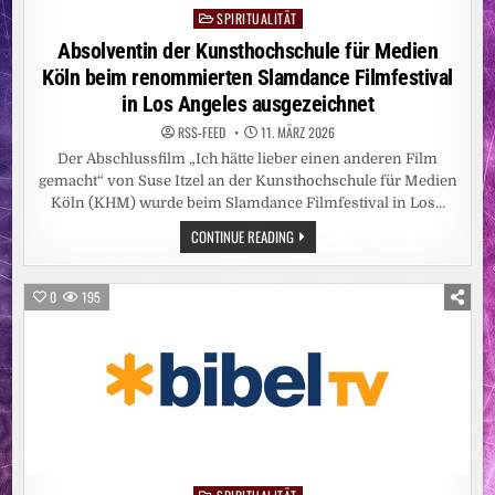
SPIRITUALITÄT
Posted
in
Absolventin der Kunsthochschule für Medien
Köln beim renommierten Slamdance Filmfestival
in Los Angeles ausgezeichnet
RSS-FEED
11. MÄRZ 2026
Der Abschlussfilm „Ich hätte lieber einen anderen Film
gemacht“ von Suse Itzel an der Kunsthochschule für Medien
Köln (KHM) wurde beim Slamdance Filmfestival in Los…
ABSOLVENTIN
CONTINUE READING
DER
KUNSTHOCHSCHULE
FÜR
MEDIEN
0
195
KÖLN
BEIM
RENOMMIERTEN
SLAMDANCE
FILMFESTIVAL
IN
LOS
ANGELES
AUSGEZEICHNET