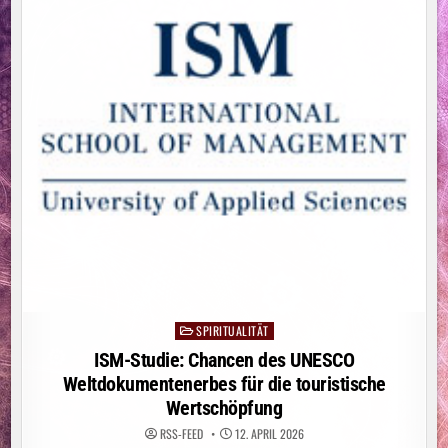
SPIRITUALITÄT
Posted
in
ISM-Studie: Chancen des UNESCO
Weltdokumentenerbes für die touristische
Wertschöpfung
RSS-FEED
12. APRIL 2026