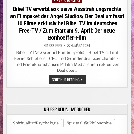
SPIRITUALITÄT
Posted
in
Bibel TV erwirbt exklusive Ausstrahlungsrechte
an Filmpaket der Angel Studios/ Der Deal umfasst
10 Filme exklusiv bei Bibel TV im deutschen
Free-TV / Zum Start am 9. April: Der neue
Bonhoeffer-Film
RSS-FEED
4. MÄRZ 2026
Bibel TV [Newsroom] Hamburg (ots) – Bibel TV hat mit
Bernd Schlötterer, CEO und Gründer des Lizenzhandels-
und Produktionshauses Palatin Media, einen exklusiven
Deal über…
BIBEL
CONTINUE READING
TV
ERWIRBT
EXKLUSIVE
AUSSTRAHLUNGSRECHTE
AN
FILMPAKET
DER
NEUESPIRITUALITÄT BÜCHER
ANGEL
STUDIOS/
DER
DEAL
Spiritualität/Psychologie
Spiritualität/Philosophie
UMFASST
10
FILME