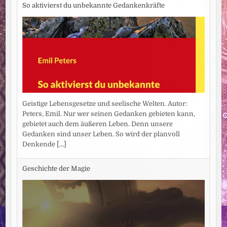
EXKLUSIV
So aktivierst du unbekannte Gedankenkräfte
BEI
BIBEL
TV
IM
DEUTSCHEN
FREE-
TV
/
ZUM
START
AM
9.
APRIL:
DER
NEUE
Geistige Lebensgesetze und seelische Welten. Autor:
BONHOEFFER-
Peters, Emil. Nur wer seinen Gedanken gebieten kann,
FILM
gebietet auch dem äußeren Leben. Denn unsere
Gedanken sind unser Leben. So wird der planvoll
Denkende
[...]
Geschichte der Magie