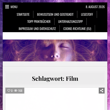
Skip
MENU
8. AUGUST 2026
to
STARTSEITE
BEWUSSTSEIN UND GEISTIGKEIT
LESESTOFF
content
TOPP PRINTBÜCHER
UNTERHALTUNGSTIPP
IMPRESSUM UND DATENSCHUTZ
COOKIE-RICHTLINIE (EU)
NeueSpiritualität.de
Bewusstsein & Geistigkeit
Schlagwort:
Film
0
168