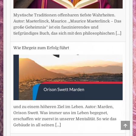
Mystische Traditionen offenbaren tiefste Wahrheiten.
Autor: Maeterlinck, Maurice. „Maurice Maeterlinck – Das
große Geheimnis“ ist ein faszinierendes und
tiefgründiges Buch, das sich mit den philosophischen
[...]
Wie Ehrgeiz zum Erfolg führt
und zu einem höheren Ziel im Leben. Autor: Marden,
Orison Swett. Was immer uns im Leben begegnet,
erschaffen wir zuerst in unserer Mentalität. So wie das
SCRO
Gebäude in all seinen
[...]
TO
TOP