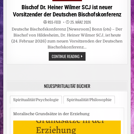
in
Bischof Dr. Heiner Wilmer SCJ ist neuer
Vorsitzender der Deutschen Bischofskonferenz
RSS-FEED
25. MÄRZ 2026
Deutsche Bischofskonferenz [Newsroom] Bonn (ots) – Der
Bischof von Hildesheim, Dr. Heiner Wilmer SCJ, ist heute
(24. Februar 2026) zum neuen Vorsitzenden der Deutschen
Bischofskonferenz…
BISCHOF
CONTINUE READING
DR.
HEINER
WILMER
SCJ
IST
NEUER
VORSITZENDER
NEUESPIRITUALITÄT BÜCHER
DER
DEUTSCHEN
BISCHOFSKONFERENZ
Spiritualität/Psychologie
Spiritualität/Philosophie
Moralische Grundsätze in der Erziehung