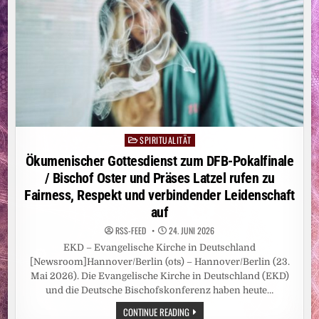
SPIRITUALITÄT
Posted
in
Ökumenischer Gottesdienst zum DFB-Pokalfinale
/ Bischof Oster und Präses Latzel rufen zu
Fairness, Respekt und verbindender Leidenschaft
auf
RSS-FEED
24. JUNI 2026
EKD – Evangelische Kirche in Deutschland
[Newsroom]Hannover/Berlin (ots) – Hannover/Berlin (23.
Mai 2026). Die Evangelische Kirche in Deutschland (EKD)
und die Deutsche Bischofskonferenz haben heute…
ÖKUMENISCHER
CONTINUE READING