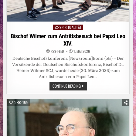
SPIRITUALITÄT
Posted
in
Bischof Wilmer zum Antrittsbesuch bei Papst Leo
XIV.
RSS-FEED
1. MAI 2026
Deutsche Bischofskonferenz [Newsroom]Bonn (ots) – Der
Vorsitzende der Deutschen Bischofskonferenz, Bischof Dr.
Heiner Wilmer SCJ, wurde heute (30. März 2026) zum
Antrittsbesuch von Papst Leo…
BISCHOF
CONTINUE READING
WILMER
ZUM
ANTRITTSBESUCH
BEI
0
159
PAPST
LEO
XIV.