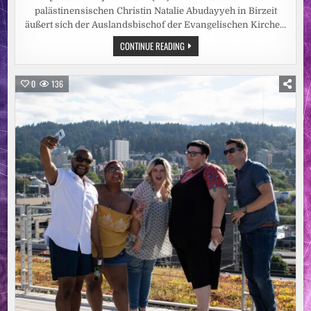
palästinensischen Christin Natalie Abudayyeh in Birzeit
äußert sich der Auslandsbischof der Evangelischen Kirche…
EKD-
CONTINUE READING
AUSLANDSBISCHOF
FRANK
KOPANIA
IN
0
136
SORGE
UM
PALÄSTINENSISCHE
CHRISTIN
NATALIE
ABUDAYYEH