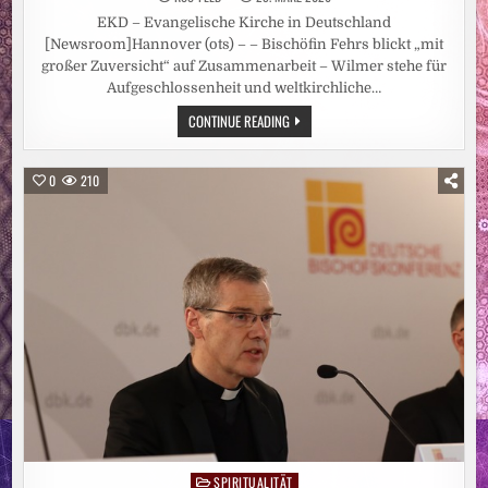
EKD – Evangelische Kirche in Deutschland
[Newsroom]Hannover (ots) – – Bischöfin Fehrs blickt „mit
großer Zuversicht“ auf Zusammenarbeit – Wilmer stehe für
Aufgeschlossenheit und weltkirchliche…
EKD-
CONTINUE READING
RATSVORSITZENDE
GRATULIERT
BISCHOF
WILMER
0
210
ZUR
WAHL
ZUM
VORSITZENDEN
DER
DEUTSCHEN
BISCHOFSKONFERENZ
SPIRITUALITÄT
Posted