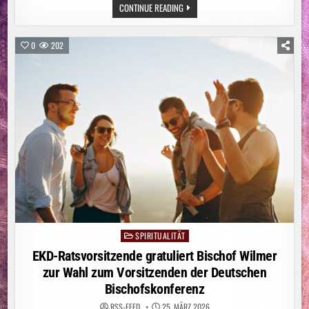
RATSVORSITZENDE
CONTINUE READING
DANKT
BUNDESPOLIZIST*INNEN:
„NICHT
NUR
0
202
DIE
UNIFORM
SEHEN,
SONDERN
DEN
MENSCHEN“
SPIRITUALITÄT
Posted
in
EKD-Ratsvorsitzende gratuliert Bischof Wilmer
zur Wahl zum Vorsitzenden der Deutschen
Bischofskonferenz
RSS-FEED
25. MÄRZ 2026