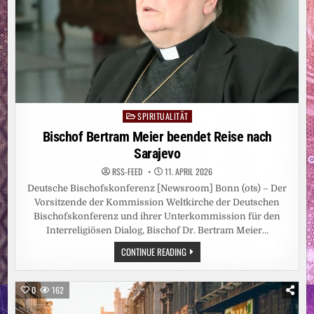
SPIRITUALITÄT
Posted
in
Bischof Bertram Meier beendet Reise nach
Sarajevo
RSS-FEED
11. APRIL 2026
Deutsche Bischofskonferenz [Newsroom] Bonn (ots) – Der
Vorsitzende der Kommission Weltkirche der Deutschen
Bischofskonferenz und ihrer Unterkommission für den
Interreligiösen Dialog, Bischof Dr. Bertram Meier…
BISCHOF
CONTINUE READING
BERTRAM
MEIER
BEENDET
REISE
0
162
NACH
SARAJEVO