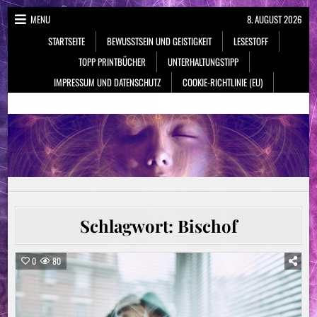
Skip
MENU
8. AUGUST 2026
to
STARTSEITE
BEWUSSTSEIN UND GEISTIGKEIT
LESESTOFF
content
TOPP PRINTBÜCHER
UNTERHALTUNGSTIPP
IMPRESSUM UND DATENSCHUTZ
COOKIE-RICHTLINIE (EU)
NeueSpiritualität.de
Bewusstsein & Geistigkeit
Schlagwort:
Bischof
0
80