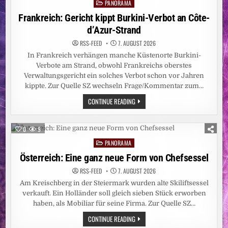
PANORAMA
15
Posted
ZENTIMETER
in
Frankreich: Gericht kippt Burkini-Verbot an Côte-
d’Azur-Strand
RSS-FEED
7. AUGUST 2026
In Frankreich verhängen manche Küstenorte Burkini-
Verbote am Strand, obwohl Frankreichs oberstes
Verwaltungsgericht ein solches Verbot schon vor Jahren
kippte. Zur Quelle SZ wechseln Frage/Kommentar zum…
FRANKREICH:
CONTINUE READING
GERICHT
KIPPT
BURKINI-
VERBOT
0
9
AN
CÔTE-
PANORAMA
Posted
D’AZUR-
STRAND
in
Österreich: Eine ganz neue Form von Chefsessel
RSS-FEED
7. AUGUST 2026
Am Kreischberg in der Steiermark wurden alte Skiliftsessel
verkauft. Ein Holländer soll gleich sieben Stück erworben
haben, als Mobiliar für seine Firma. Zur Quelle SZ…
ÖSTERREICH:
CONTINUE READING
EINE