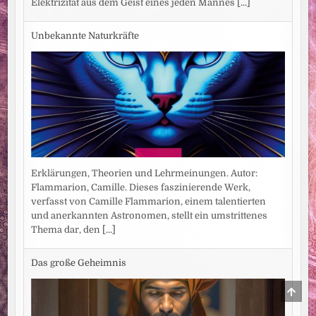
Elektrizität aus dem Geist eines jeden Mannes
[...]
Unbekannte Naturkräfte
Erklärungen, Theorien und Lehrmeinungen. Autor:
Flammarion, Camille. Dieses faszinierende Werk,
verfasst von Camille Flammarion, einem talentierten
und anerkannten Astronomen, stellt ein umstrittenes
Thema dar, den
[...]
Das große Geheimnis
SCRO
TO
TOP