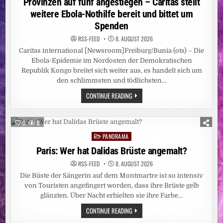
Provinzen auf fünf angestiegen – Caritas stellt
weitere Ebola-Nothilfe bereit und bittet um
Spenden
RSS-FEED
8. AUGUST 2026
Caritas international [Newsroom]Freiburg/Bunia (ots) – Die
Ebola-Epidemie im Nordosten der Demokratischen
Republik Kongo breitet sich weiter aus, es handelt sich um
den schlimmsten und tödlichsten…
CARITAS:
CONTINUE READING
EBOLA-
EPIDEMIE
IN
DER
0
8
DR
KONGO
PANORAMA
Posted
NOCH
LÄNGST
in
Paris: Wer hat Dalidas Brüste angemalt?
NICHT
BESIEGT
RSS-FEED
8. AUGUST 2026
/
ZAHL
Die Büste der Sängerin auf dem Montmartre ist so intensiv
DER
BETROFFENEN
von Touristen angefingert worden, dass ihre Brüste gelb
PROVINZEN
glänzten. Über Nacht erhielten sie ihre Farbe…
AUF
FÜNF
PARIS:
CONTINUE READING
ANGESTIEGEN
WER
–