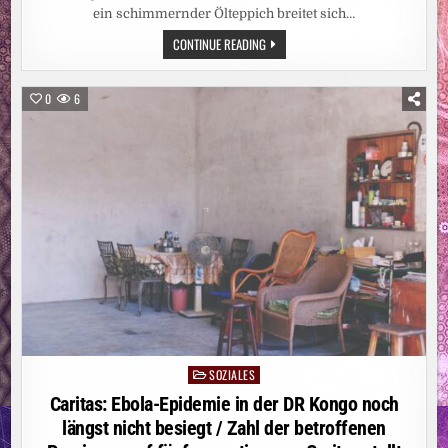
ein schimmernder Ölteppich breitet sich…
UMWELTKATASTROPHE:
CONTINUE READING
DROHENDE
ÖLKATASTROPHE
VOR
DER
0
6
KÜSTE
OMANS
SOZIALES
Posted
in
Caritas: Ebola-Epidemie in der DR Kongo noch
längst nicht besiegt / Zahl der betroffenen