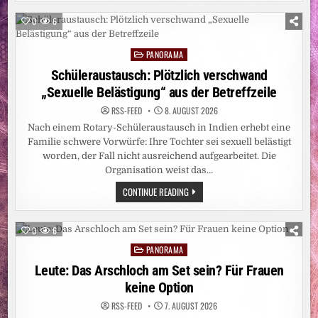
HAT
CARITAS
DALIDAS
STELLT
BRÜSTE
WEITERE
0
6
ANGEMALT?
EBOLA-
NOTHILFE
BEREIT
PANORAMA
Posted
UND
BITTET
in
Schüleraustausch: Plötzlich verschwand
UM
SPENDEN
„Sexuelle Belästigung“ aus der Betreffzeile
RSS-FEED
8. AUGUST 2026
Nach einem Rotary-Schüleraustausch in Indien erhebt eine
Familie schwere Vorwürfe: Ihre Tochter sei sexuell belästigt
worden, der Fall nicht ausreichend aufgearbeitet. Die
Organisation weist das…
SCHÜLERAUSTAUSCH:
CONTINUE READING
PLÖTZLICH
VERSCHWAND
„SEXUELLE
BELÄSTIGUNG“
0
6
AUS
DER
PANORAMA
Posted
BETREFFZEILE
in
Leute: Das Arschloch am Set sein? Für Frauen
keine Option
RSS-FEED
7. AUGUST 2026