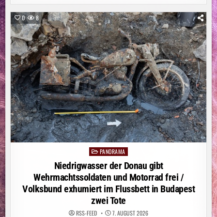
GANZ
NEUE
FORM
0
8
VON
CHEFSESSEL
PANORAMA
Posted
in
Niedrigwasser der Donau gibt
Wehrmachtssoldaten und Motorrad frei /
Volksbund exhumiert im Flussbett in Budapest
zwei Tote
RSS-FEED
7. AUGUST 2026