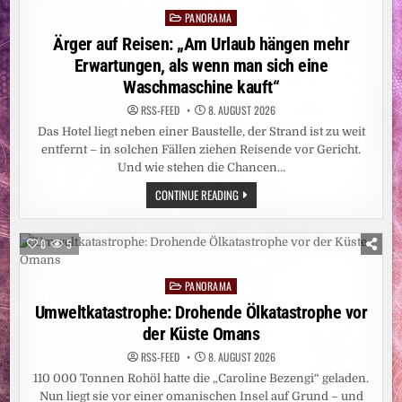
JULI
PANORAMA
11,41
Posted
MILLIONEN
in
Ärger auf Reisen: „Am Urlaub hängen mehr
MENSCHEN
Erwartungen, als wenn man sich eine
Waschmaschine kauft“
RSS-FEED
8. AUGUST 2026
Das Hotel liegt neben einer Baustelle, der Strand ist zu weit
entfernt – in solchen Fällen ziehen Reisende vor Gericht.
Und wie stehen die Chancen…
ÄRGER
CONTINUE READING
AUF
REISEN:
„AM
URLAUB
0
5
HÄNGEN
MEHR
ERWARTUNGEN,
PANORAMA
ALS
Posted
WENN
in
Umweltkatastrophe: Drohende Ölkatastrophe vor
MAN
SICH
der Küste Omans
EINE
WASCHMASCHINE
KAUFT“
RSS-FEED
8. AUGUST 2026
110 000 Tonnen Rohöl hatte die „Caroline Bezengi“ geladen.
Nun liegt sie vor einer omanischen Insel auf Grund – und