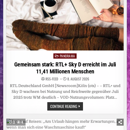
PANORAMA
Posted
in
Gemeinsam stark: RTL+ Sky D erreicht im Juli
11,41 Millionen Menschen
RSS-FEED
8. AUGUST 2026
RTL Deutschland GmbH [Newsroom]Köln (ots) – – RTL+ und
Sky D wachsen bei Nutzung und Reichweite gegenüber Juli
2025 trotz WM deutlich – VOD-Nutzungsvolumen: Platz…
GEMEINSAM
CONTINUE READING
STARK:
RTL+
SKY
D
0
4
ERREICHT
IM