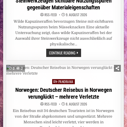
Steinwerkzeugen sichtbare Nutzungsspuren
gegenüber Materialeigenschaften
RSS-FEED
9. AUGUST 2026
Wilde Kapuzineraffen bevorzugen Steine mit sichtbaren
Nutzungsspuren beim Nüsseknacken Eine aktuelle
Untersuchung zeigt, dass wilde Kapuzineraffen bei der
Auswahl ihrer Steinwerkzeuge nicht ausschließlich auf
physikalische…
WILDE
CONTINUE READING
KAPUZINERAFFEN
BEVORZUGEN
BEI
STEINWERKZEUGEN
0
2
SICHTBARE
NUTZUNGSSPUREN
GEGENÜBER
PANORAMA
MATERIALEIGENSCHAFTEN
Posted
in
Norwegen: Deutscher Reisebus in Norwegen
verunglückt – mehrere Verletzte
RSS-FEED
8. AUGUST 2026
Ein Reisebus mit 34 deutschen Touristen ist in Norwegen
von der Straße abgekommen und umgestürzt. Mehrere
Menschen sind leicht verletzt, vier werden in