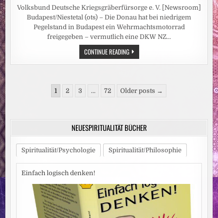
Volksbund Deutsche Kriegsgräberfürsorge e. V. [Newsroom]
Budapest/Niestetal (ots) – Die Donau hat bei niedrigem
Pegelstand in Budapest ein Wehrmachtsmotorrad
freigegeben – vermutlich eine DKW NZ…
NIEDRIGWASSER
CONTINUE READING
DER
DONAU
GIBT
WEHRMACHTSSOLDATEN
UND
Seitennummerierung
MOTORRAD
1
2
3
…
72
Older posts →
FREI
der
/
VOLKSBUND
Beiträge
EXHUMIERT
IM
NEUESPIRITUALITÄT BÜCHER
FLUSSBETT
IN
BUDAPEST
ZWEI
Spiritualität/Psychologie
Spiritualität/Philosophie
TOTE
Einfach logisch denken!