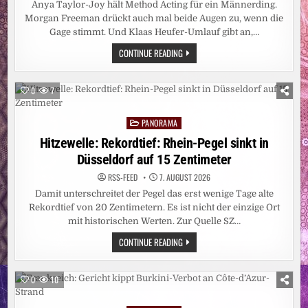
Anya Taylor-Joy hält Method Acting für ein Männerding.
Morgan Freeman drückt auch mal beide Augen zu, wenn die
Gage stimmt. Und Klaas Heufer-Umlauf gibt an,…
LEUTE:
CONTINUE READING
DAS
ARSCHLOCH
AM
SET
0
7
SEIN?
FÜR
FRAUEN
PANORAMA
KEINE
Posted
OPTION
in
Hitzewelle: Rekordtief: Rhein-Pegel sinkt in
Düsseldorf auf 15 Zentimeter
RSS-FEED
7. AUGUST 2026
Damit unterschreitet der Pegel das erst wenige Tage alte
Rekordtief von 20 Zentimetern. Es ist nicht der einzige Ort
mit historischen Werten. Zur Quelle SZ…
HITZEWELLE:
CONTINUE READING
REKORDTIEF:
RHEIN-
PEGEL
SINKT
0
10
IN
DÜSSELDORF
AUF