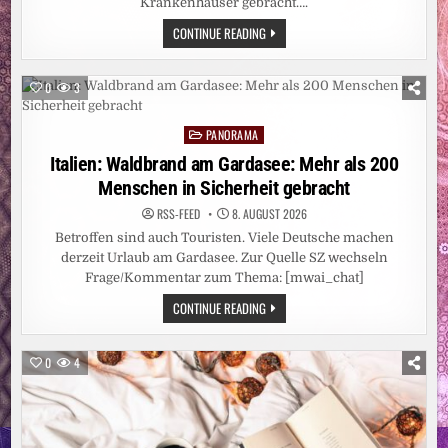
Krankenhäuser gebracht….
NORWEGEN:
CONTINUE READING
DEUTSCHER
REISEBUS
IN
NORWEGEN
0
3
VERUNGLÜCKT
–
MEHRERE
PANORAMA
VERLETZTE
Posted
in
Italien: Waldbrand am Gardasee: Mehr als 200
Menschen in Sicherheit gebracht
RSS-FEED
8. AUGUST 2026
Betroffen sind auch Touristen. Viele Deutsche machen
derzeit Urlaub am Gardasee. Zur Quelle SZ wechseln
Frage/Kommentar zum Thema: [mwai_chat]
ITALIEN:
CONTINUE READING
WALDBRAND
AM
GARDASEE:
MEHR
0
4
ALS
200
MENSCHEN
IN
SICHERHEIT
GEBRACHT