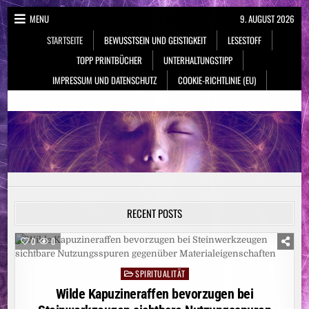
Skip
MENU
9. AUGUST 2026
to
STARTSEITE
BEWUSSTSEIN UND GEISTIGKEIT
LESESTOFF
content
TOPP PRINTBÜCHER
UNTERHALTUNGSTIPP
IMPRESSUM UND DATENSCHUTZ
COOKIE-RICHTLINIE (EU)
NeueSpiritualität.de
Bewusstsein & Geistigkeit
RECENT POSTS
0
0
SPIRITUALITÄT
Posted
in
Wilde Kapuzineraffen bevorzugen bei